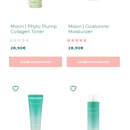
Mizon | Phyto Plump
Mizon | Cicaluronic
Collagen Toner
Moisturizer
0
5.00
28,90
€
28,90
€
5
5:stä
:
s
t
Lisää ostoskoriin
Lisää ostoskoriin
ä