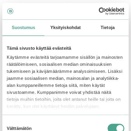
COSRX | The
COSRX | The Vitamin C
Niacinamide 15 Serum
23 Serum
Suostumus
Yksityiskohdat
Tietoja
4.75
4.17
Alkuperäinen
Nykyinen
Alkuperäinen
Nykyinen
25,00
€
18,75
€
25,99
€
19,49
€
5:stä
5:stä
Varasto loppu.
hinta
hinta
Liity
hinta
hinta
oli:
on:
oli:
on:
odotuslistalle tästä
, niin
25,00€.
25,00€.
25,99€.
25,99€.
Tämä sivusto käyttää evästeitä
saat ilmoituksen, kun
tuote on jälleen
Käytämme evästeitä tarjoamamme sisällön ja mainosten
Lisää ostoskoriin
saatavilla.
räätälöimiseen, sosiaalisen median ominaisuuksien
tukemiseen ja kävijämäärämme analysoimiseen. Lisäksi
jaamme sosiaalisen median, mainosalan ja analytiikka-
alan kumppaneillemme tietoja siitä, miten käytät
–25%
sivustoamme. Kumppanimme voivat yhdistää näitä
tietoja muihin tietoihin, joita olet antanut heille tai joita on
kerätty, kun olet käyttänyt heidän palvelujaan.
Suostumuksen
Välttämätön
valinta