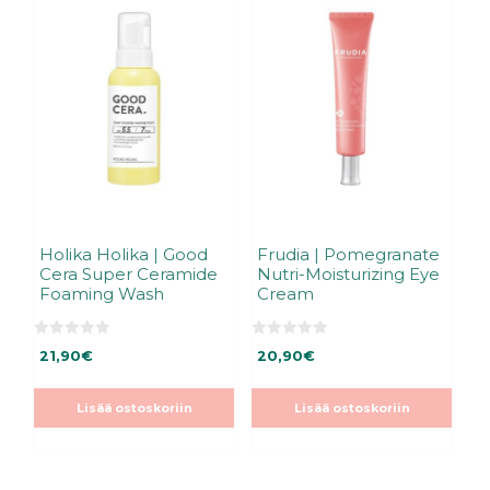
Holika Holika | Good
Frudia | Pomegranate
Cera Super Ceramide
Nutri-Moisturizing Eye
Foaming Wash
Cream
0
0
21,90
€
20,90
€
5
5
:
:
s
s
t
t
Lisää ostoskoriin
Lisää ostoskoriin
ä
ä