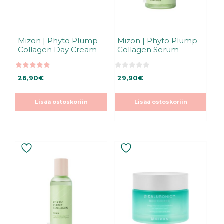
Mizon | Phyto Plump
Mizon | Phyto Plump
Collagen Day Cream
Collagen Serum
5.00
0
26,90
€
29,90
€
5:stä
5
:
s
t
Lisää ostoskoriin
Lisää ostoskoriin
ä