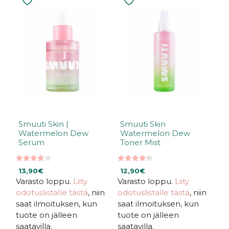
Smuuti Skin |
Smuuti Skin
Watermelon Dew
Watermelon Dew
Serum
Toner Mist
4.10
4.33
13,90
€
12,90
€
5:stä
5:stä
Varasto loppu.
Liity
Varasto loppu.
Liity
odotuslistalle tästä
, niin
odotuslistalle tästä
, niin
saat ilmoituksen, kun
saat ilmoituksen, kun
tuote on jälleen
tuote on jälleen
saatavilla.
saatavilla.