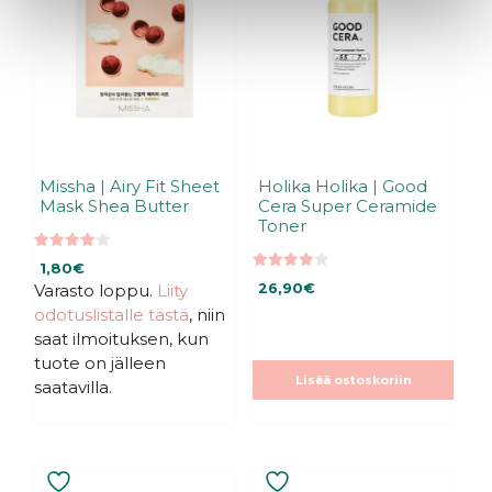
Missha | Airy Fit Sheet
Holika Holika | Good
Mask Shea Butter
Cera Super Ceramide
Toner
4.00
1,80
€
5:stä
4.00
Varasto loppu.
Liity
26,90
€
5:stä
odotuslistalle tästä
, niin
saat ilmoituksen, kun
tuote on jälleen
Lisää ostoskoriin
saatavilla.