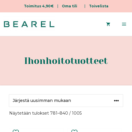
Toimitus 4,90€
|
Oma tili
|
Toivelista
Siirry
sisältöön
Va
Ihonhoitotuotteet
Sorted
Näytetään tulokset 781–840 / 1005
by
latest