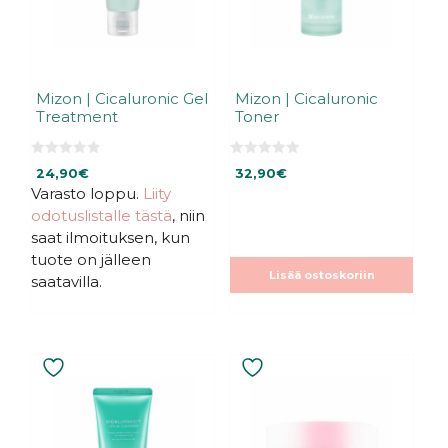
Mizon | Cicaluronic Gel
Mizon | Cicaluronic
Treatment
Toner
0
0
24,90
€
32,90
€
5
5
:
:
Varasto loppu.
Liity
s
s
odotuslistalle tästä
, niin
t
t
ä
ä
saat ilmoituksen, kun
tuote on jälleen
Lisää ostoskoriin
saatavilla.