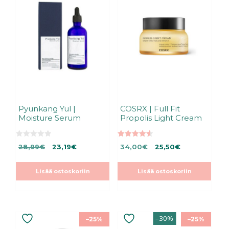
Pyunkang Yul |
COSRX | Full Fit
Moisture Serum
Propolis Light Cream
0
4.60
Alkuperäinen
Nykyinen
Alkuperäinen
Nykyinen
28,99
€
23,19
€
34,00
€
25,50
€
5
5:stä
:
hinta
hinta
hinta
hinta
s
oli:
on:
oli:
on:
t
Lisää ostoskoriin
Lisää ostoskoriin
ä
28,99€.
23,19€.
34,00€.
34,00€.
–30%
–25%
–25%