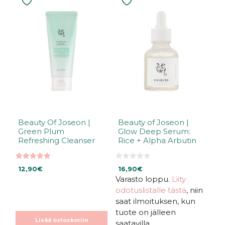
Beauty Of Joseon |
Beauty of Joseon |
Green Plum
Glow Deep Serum:
Refreshing Cleanser
Rice + Alpha Arbutin
5.00
0
12,90
€
16,90
€
5:stä
5
:
Varasto loppu.
Liity
s
odotuslistalle tästä
, niin
t
ä
saat ilmoituksen, kun
tuote on jälleen
Lisää ostoskoriin
saatavilla.