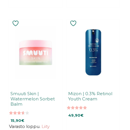
Smuuti Skin |
Mizon | 0.3% Retinol
Watermelon Sorbet
Youth Cream
Balm
5.00
49,90
€
5:stä
3.64
15,90
€
5:stä
Varasto loppu.
Liity