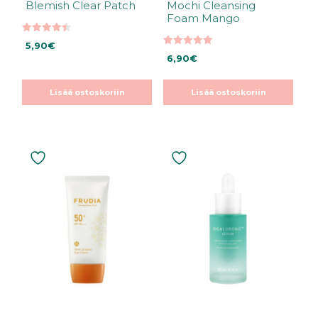
Blemish Clear Patch
Mochi Cleansing
Foam Mango
4.50
5,90
€
5:stä
5.00
6,90
€
5:stä
Lisää ostoskoriin
Lisää ostoskoriin