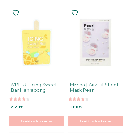
A’PIEU | Icing Sweet
Missha | Airy Fit Sheet
Bar Hanrabong
Mask Pearl
4.00
4.00
2,20
€
1,80
€
5:stä
5:stä
Lisää ostoskoriin
Lisää ostoskoriin