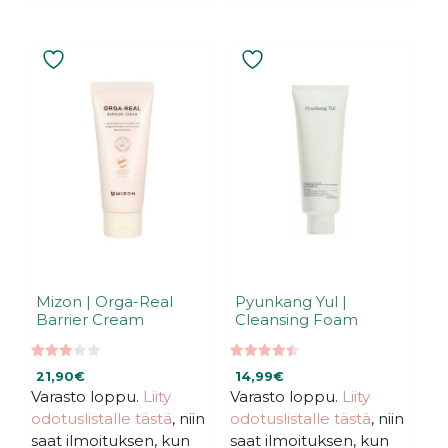
Mizon | Orga-Real
Pyunkang Yul |
Barrier Cream
Cleansing Foam
3.00
4.50
21,90
€
14,99
€
5:stä
5:stä
Varasto loppu.
Liity
Varasto loppu.
Liity
odotuslistalle tästä
, niin
odotuslistalle tästä
, niin
saat ilmoituksen, kun
saat ilmoituksen, kun