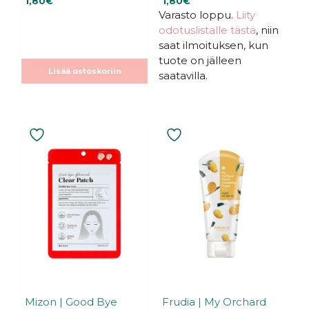
1,80
€
1,80
€
5
5
:
:
Varasto loppu.
Liity
s
s
odotuslistalle tästä
, niin
t
t
ä
ä
saat ilmoituksen, kun
tuote on jälleen
Lisää ostoskoriin
saatavilla.
Mizon | Good Bye
Frudia | My Orchard