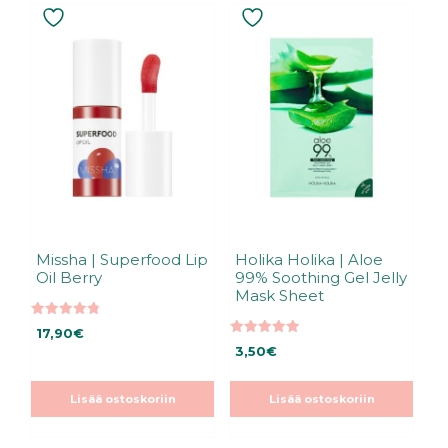
Missha | Superfood Lip
Holika Holika | Aloe
Oil Berry
99% Soothing Gel Jelly
Mask Sheet
4.80
17,90
€
5:stä
5.00
3,50
€
5:stä
Lisää ostoskoriin
Lisää ostoskoriin