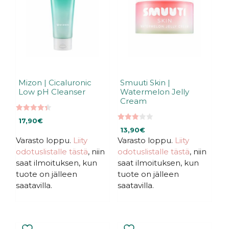
Mizon | Cicaluronic
Smuuti Skin |
Low pH Cleanser
Watermelon Jelly
Cream
4.38
17,90
€
5:stä
2.95
13,90
€
5:stä
Varasto loppu.
Liity
Varasto loppu.
Liity
odotuslistalle tästä
, niin
odotuslistalle tästä
, niin
saat ilmoituksen, kun
saat ilmoituksen, kun
tuote on jälleen
tuote on jälleen
saatavilla.
saatavilla.