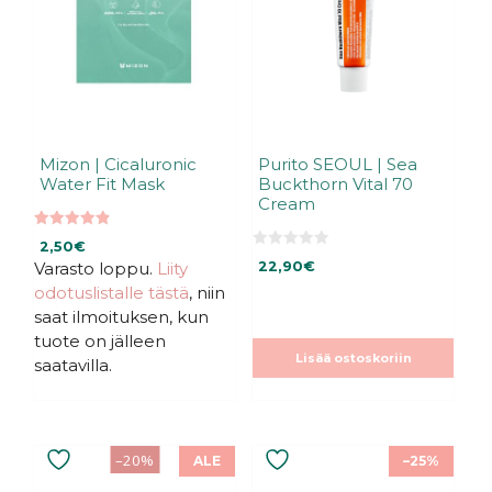
Mizon | Cicaluronic
Purito SEOUL | Sea
Water Fit Mask
Buckthorn Vital 70
Cream
4.90
2,50
€
5:stä
0
Varasto loppu.
Liity
22,90
€
5
:
odotuslistalle tästä
, niin
s
t
saat ilmoituksen, kun
ä
tuote on jälleen
Lisää ostoskoriin
saatavilla.
–20%
ALE
–25%