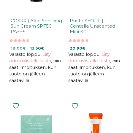
COSRX | Aloe Soothing
Purito SEOUL |
Sun Cream SPF50
Centella Unscented
PA+++
Mini Kit
4.68
5.00
Alkuperäinen
Nykyinen
18,00
€
13,50
€
20,90
€
5:stä
5:stä
Varasto loppu.
hinta
hinta
Liity
Varasto loppu.
Liity
oli:
on:
odotuslistalle tästä
, niin
odotuslistalle tästä
, niin
18,00€.
18,00€.
saat ilmoituksen, kun
saat ilmoituksen, kun
tuote on jälleen
tuote on jälleen
saatavilla.
saatavilla.