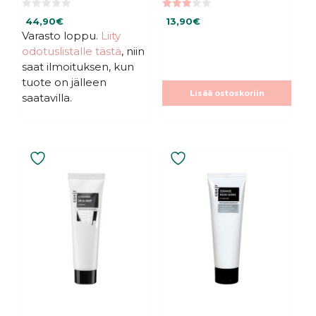
0
3.00
44,90
€
13,90
€
5
5:stä
:
Varasto loppu.
Liity
s
odotuslistalle tästä
, niin
t
ä
saat ilmoituksen, kun
tuote on jälleen
Lisää ostoskoriin
saatavilla.