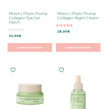
Mizon | Phyto Plump
Mizon | Phyto Plump
Collagen Eye Gel
Collagen Night Cream
Patch
5.00
28,90
€
5:stä
0
32,90
€
5
:
s
t
Lisää ostoskoriin
Lisää ostoskoriin
ä