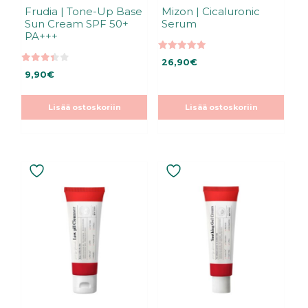
Frudia | Tone-Up Base
Mizon | Cicaluronic
Sun Cream SPF 50+
Serum
PA+++
5.00
26,90
€
5:stä
3.40
9,90
€
5:stä
Lisää ostoskoriin
Lisää ostoskoriin