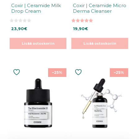
Coxir | Ceramide Milk
Coxir | Ceramide Micro
Drop Cream
Derma Cleanser
0
5.00
23,90
€
19,90
€
5
5:stä
:
s
t
Lisää ostoskoriin
Lisää ostoskoriin
ä
–25%
–25%