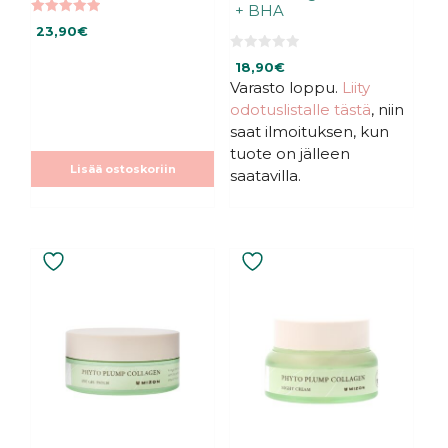
+ BHA
5.00
23,90
€
5:stä
0
18,90
€
5
:
Varasto loppu.
Liity
s
odotuslistalle tästä
, niin
t
ä
saat ilmoituksen, kun
tuote on jälleen
Lisää ostoskoriin
saatavilla.