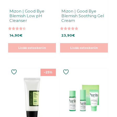
Mizon | Good Bye
Mizon | Good Bye
Blemish Low pH
Blemish Soothing Gel
Cleanser
Cream
4.50
5.00
14,90
€
23,90
€
5:stä
5:stä
Lisää ostoskoriin
Lisää ostoskoriin
–25%