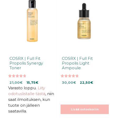
COSRX | Full Fit
COSRX | Full Fit
Propolis Synergy
Propolis Light
Toner
Ampoule
4.75
4.83
Alkuperäinen
Nykyinen
Alkuperäinen
Nykyinen
21,00
€
15,75
€
30,00
€
22,50
€
5:stä
5:stä
Varasto loppu.
hinta
hinta
Liity
hinta
hinta
oli:
on:
oli:
on:
odotuslistalle tästä
, niin
21,00€.
21,00€.
30,00€.
30,00€.
saat ilmoituksen, kun
tuote on jälleen
Lisää ostoskoriin
saatavilla.