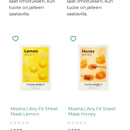
saat ilmoituksen, kun
saat ilmoituksen, kun
tuote on jälleen
tuote on jälleen
saatavilla.
saatavilla.
Missha | Airy Fit Sheet
Missha | Airy Fit Sheet
Mask Lemon
Mask Honey
0
0