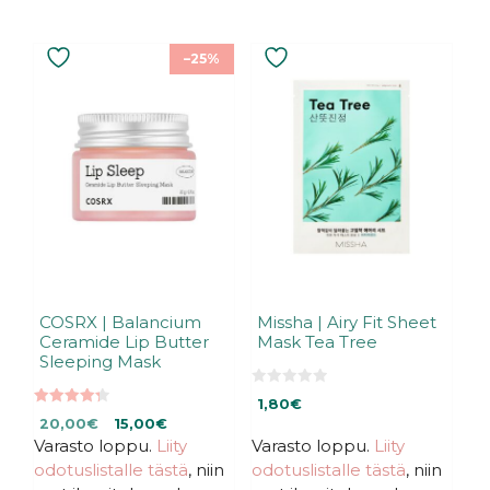
–25%
COSRX | Balancium
Missha | Airy Fit Sheet
Ceramide Lip Butter
Mask Tea Tree
Sleeping Mask
0
1,80
€
5
4.33
Alkuperäinen
Nykyinen
:
20,00
€
15,00
€
5:stä
s
Varasto loppu.
hinta
hinta
Liity
Varasto loppu.
Liity
t
ä
oli:
on:
odotuslistalle tästä
, niin
odotuslistalle tästä
, niin
20,00€.
20,00€.