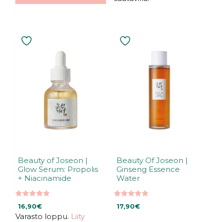
Beauty of Joseon |
Beauty Of Joseon |
Glow Serum: Propolis
Ginseng Essence
+ Niacinamide
Water
5.00
5.00
16,90
€
17,90
€
5:stä
5:stä
Varasto loppu.
Liity