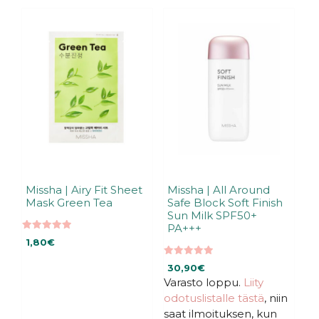
Missha | Airy Fit Sheet
Missha | All Around
Mask Green Tea
Safe Block Soft Finish
Sun Milk SPF50+
PA+++
5.00
1,80
€
5:stä
5.00
30,90
€
5:stä
Varasto loppu.
Liity
odotuslistalle tästä
, niin
saat ilmoituksen, kun