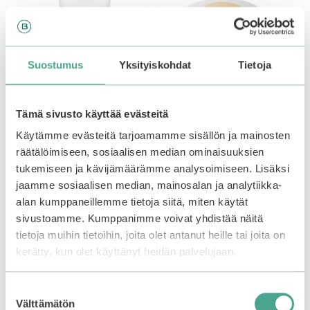
on
useampi
muunnelma.
Voit
tehdä
Suostumus
Yksityiskohdat
Tietoja
valinnat
tuotteen
sivulla.
Tämä sivusto käyttää evästeitä
Käytämme evästeitä tarjoamamme sisällön ja mainosten
Missha | All Around
Missha | Glow Cushion
räätälöimiseen, sosiaalisen median ominaisuuksien
Safe Block Cotton Sun
SPF50+ PA++++
tukemiseen ja kävijämäärämme analysoimiseen. Lisäksi
0
39,90
€
jaamme sosiaalisen median, mainosalan ja analytiikka-
5
:
alan kumppaneillemme tietoja siitä, miten käytät
3.00
s
19,90
€
5:stä
t
sivustoamme. Kumppanimme voivat yhdistää näitä
ä
Varasto loppu.
Liity
odotuslistalle tästä
, niin
tietoja muihin tietoihin, joita olet antanut heille tai joita on
saat ilmoituksen, kun
kerätty, kun olet käyttänyt heidän palvelujaan.
tuote on jälleen
Valitse vaihtoehdoista
saatavilla.
Suostumuksen
Välttämätön
valinta