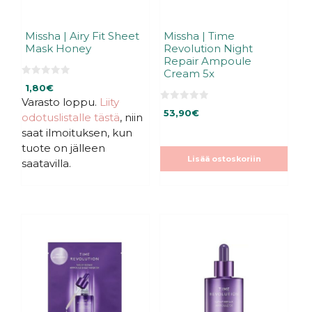
Missha | Airy Fit Sheet
Missha | Time
Mask Honey
Revolution Night
Repair Ampoule
Cream 5x
0
1,80
€
5
:
Varasto loppu.
Liity
s
0
53,90
€
odotuslistalle tästä
, niin
t
5
ä
:
saat ilmoituksen, kun
s
t
tuote on jälleen
ä
Lisää ostoskoriin
saatavilla.