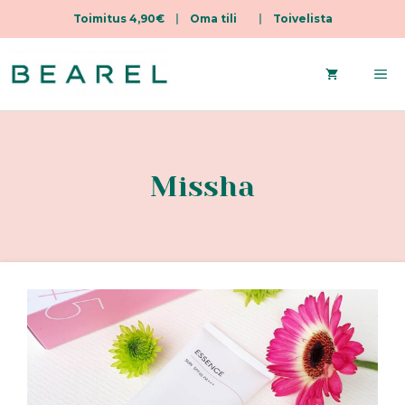
Toimitus 4,90€
|
Oma tili
|
Toivelista
Siirry
sisältöön
Va
Missha