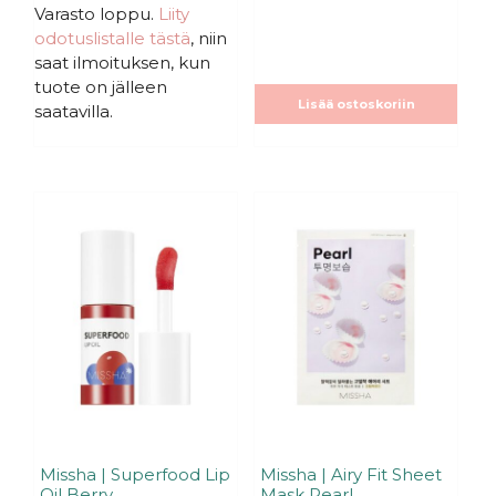
:
Varasto loppu.
Liity
s
odotuslistalle tästä
, niin
t
ä
saat ilmoituksen, kun
tuote on jälleen
Lisää ostoskoriin
saatavilla.
Missha | Superfood Lip
Missha | Airy Fit Sheet
Oil Berry
Mask Pearl