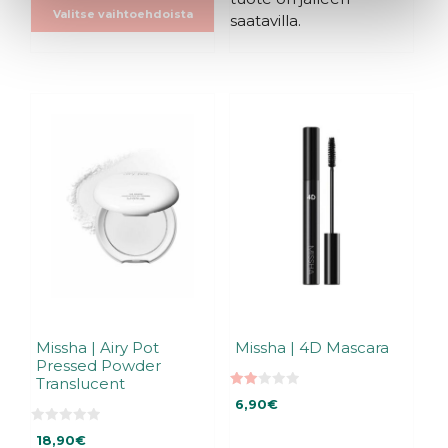
Valitse vaihtoehdoista
saatavilla.
Missha | Airy Pot
Missha | 4D Mascara
Pressed Powder
Translucent
2.00
6,90
€
5:s
tä
0
18,90
€
5