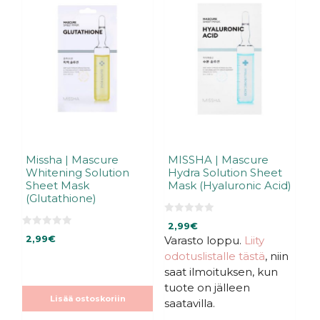
Missha | Mascure
MISSHA | Mascure
Whitening Solution
Hydra Solution Sheet
Sheet Mask
Mask (Hyaluronic Acid)
(Glutathione)
0
2,99
€
5
0
:
2,99
€
Varasto loppu.
Liity
5
s
:
odotuslistalle tästä
, niin
t
s
ä
t
saat ilmoituksen, kun
ä
tuote on jälleen
Lisää ostoskoriin
saatavilla.