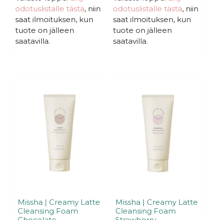
s
s
-
odotuslistalle tästä
, niin
odotuslistalle tästä
, niin
t
t
ä
ä
17,99€
saat ilmoituksen, kun
saat ilmoituksen, kun
tuote on jälleen
tuote on jälleen
saatavilla.
saatavilla.
Missha | Creamy Latte
Missha | Creamy Latte
Cleansing Foam
Cleansing Foam
Chocolate
Strawberry