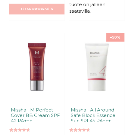
tuote on jälleen
Lisää ostoskoriin
saatavilla.
Tällä
–50%
tuotteella
on
useampi
muunnelma.
Voit
tehdä
valinnat
tuotteen
sivulla.
Missha | M Perfect
Missha | All Around
Cover BB Cream SPF
Safe Block Essence
42 PA+++
Sun SPF45 PA+++