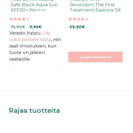
Safe Block Aqua Sun
Revolution The First
SPF50+ PA++++
Treatment Essence 5X
4.33
4.33
Alkuperäinen
Nykyinen
19,90
€
9,95
€
59,90
€
5:stä
5:stä
Varasto loppu.
hinta
hinta
Liity
oli:
on:
odotuslistalle tästä
, niin
19,90€.
19,90€.
saat ilmoituksen, kun
tuote on jälleen
Lisää ostoskoriin
saatavilla.
Rajaa tuotteita