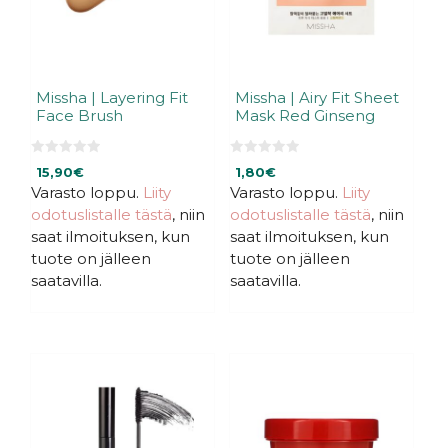
Missha | Layering Fit
Missha | Airy Fit Sheet
Face Brush
Mask Red Ginseng
0
0
15,90
€
1,80
€
5
5
:
:
Varasto loppu.
Liity
Varasto loppu.
Liity
s
s
odotuslistalle tästä
, niin
odotuslistalle tästä
, niin
t
t
ä
ä
saat ilmoituksen, kun
saat ilmoituksen, kun
tuote on jälleen
tuote on jälleen
saatavilla.
saatavilla.