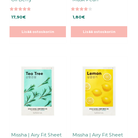
4.80
4.00
17,90
€
1,80
€
5:stä
5:stä
Lisää ostoskoriin
Lisää ostoskoriin
Missha | Airy Fit Sheet
Missha | Airy Fit Sheet