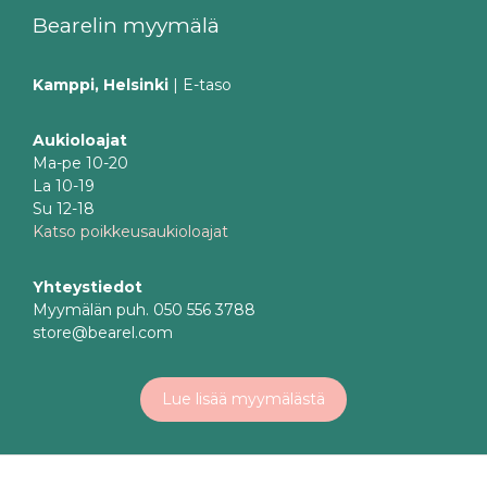
Bearelin myymälä
Kamppi, Helsinki
| E-taso
Aukioloajat
Ma-pe 10-20
La 10-19
Su 12-18
Katso poikkeusaukioloajat
Yhteystiedot
Myymälän puh. 050 556 3788
store@bearel.com
Lue lisää myymälästä