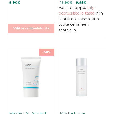
4.66
4.70
Alkuperäinen
Nykyinen
9,90
€
19,90
€
9,95
€
5:stä
5:stä
Varasto loppu.
hinta
hinta
Liity
oli:
on:
odotuslistalle tästä
, niin
19,90€.
19,90€.
saat ilmoituksen, kun
tuote on jälleen
Valitse vaihtoehdoista
saatavilla.
–50%
Missha | All Around
Missha | Time