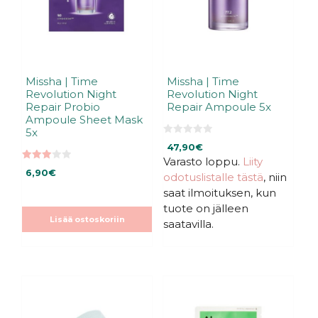
Missha | Time
Missha | Time
Revolution Night
Revolution Night
Repair Probio
Repair Ampoule 5x
Ampoule Sheet Mask
5x
0
47,90
€
5
:
Varasto loppu.
Liity
3.00
s
6,90
€
odotuslistalle tästä
, niin
5:stä
t
ä
saat ilmoituksen, kun
tuote on jälleen
Lisää ostoskoriin
saatavilla.