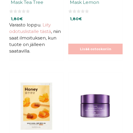
Mask Tea Tree
Mask Lemon
0
0
1,80
€
1,80
€
5
5
:
:
Varasto loppu.
Liity
s
s
odotuslistalle tästä
, niin
t
t
ä
ä
saat ilmoituksen, kun
tuote on jälleen
Lisää ostoskoriin
saatavilla.