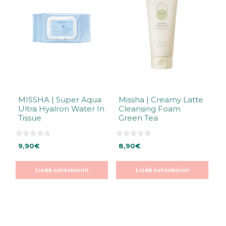
MISSHA | Super Aqua
Missha | Creamy Latte
Ultra Hyalron Water In
Cleansing Foam
Tissue
Green Tea
0
0
9,90
€
8,90
€
5
5
:
:
s
s
t
t
Lisää ostoskoriin
Lisää ostoskoriin
ä
ä