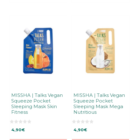
MISSHA | Talks Vegan
MISSHA | Talks Vegan
Squeeze Pocket
Squeeze Pocket
Sleeping Mask Skin
Sleeping Mask Mega
Fitness
Nutritious
0
0
4,90
€
4,90
€
5
5
:
:
s
s