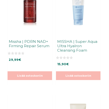
Missha | PDRN NAD+
MISSHA | Super Aqua
Firming Repair Serum
Ultra Hyalron
Cleansing Foam
0
29,99
€
5
0
:
15,90
€
5
s
:
t
s
ä
t
Lisää ostoskoriin
Lisää ostoskoriin
ä