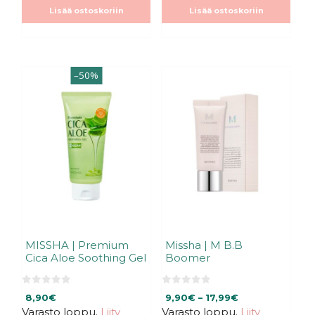
t
t
Lisää ostoskoriin
Lisää ostoskoriin
ä
ä
Tällä
–50%
tuotteella
on
useampi
muunnelma.
Voit
tehdä
valinnat
tuotteen
sivulla.
MISSHA | Premium
Missha | M B.B
Cica Aloe Soothing Gel
Boomer
0
0
Hintaluokka:
8,90
€
9,90
€
–
17,99
€
5
5
:
:
Varasto loppu.
Liity
Varasto loppu.
9,90€
Liity