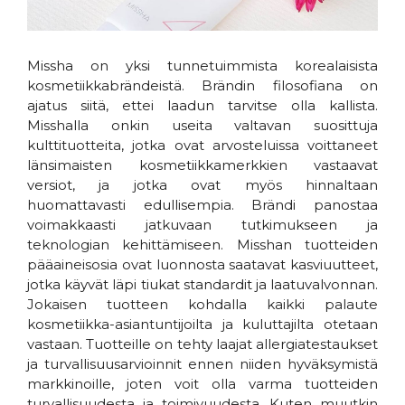
Missha on yksi tunnetuimmista korealaisista
kosmetiikkabrändeistä. Brändin filosofiana on
ajatus siitä, ettei laadun tarvitse olla kallista.
Misshalla onkin useita valtavan suosittuja
kulttituotteita, jotka ovat arvosteluissa voittaneet
länsimaisten kosmetiikkamerkkien vastaavat
versiot, ja jotka ovat myös hinnaltaan
huomattavasti edullisempia. Brändi panostaa
voimakkaasti jatkuvaan tutkimukseen ja
teknologian kehittämiseen. Misshan tuotteiden
pääaineisosia ovat luonnosta saatavat kasviuutteet,
jotka käyvät läpi tiukat standardit ja laatuvalvonnan.
Jokaisen tuotteen kohdalla kaikki palaute
kosmetiikka-asiantuntijoilta ja kuluttajilta otetaan
vastaan. Tuotteille on tehty laajat allergiatestaukset
ja turvallisuusarvioinnit ennen niiden hyväksymistä
markkinoille, joten voit olla varma tuotteiden
turvallisuudesta ja toimivuudesta. Kuten muutkin