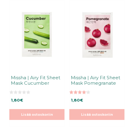
Missha | Airy Fit Sheet
Missha | Airy Fit Sheet
Mask Cucumber
Mask Pomegranate
0
4.20
1,80
€
1,80
€
5
5:stä
:
s
t
Lisää ostoskoriin
Lisää ostoskoriin
ä