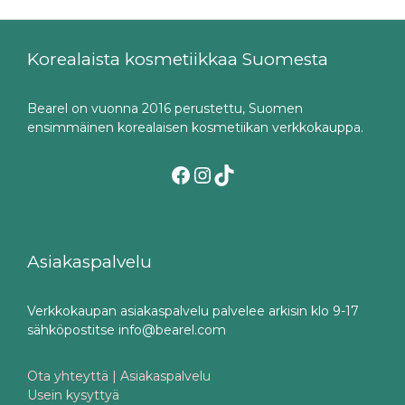
Korealaista kosmetiikkaa Suomesta
Bearel on vuonna 2016 perustettu, Suomen
ensimmäinen korealaisen kosmetiikan verkkokauppa.
Facebook
Instagram
TikTok
Asiakaspalvelu
Verkkokaupan asiakaspalvelu palvelee arkisin klo 9-17
sähköpostitse info@bearel.com
Ota yhteyttä | Asiakaspalvelu
Usein kysyttyä