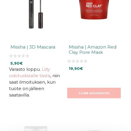
Missha | 3D Mascara
Missha | Amazon Red
Clay Pore Mask
0
5,90
€
5
0
:
Varasto loppu.
Liity
19,90
€
5
s
:
odotuslistalle tästä
, niin
t
s
ä
t
saat ilmoituksen, kun
ä
tuote on jälleen
Lisää ostoskoriin
saatavilla.
Tällä
tuotteella