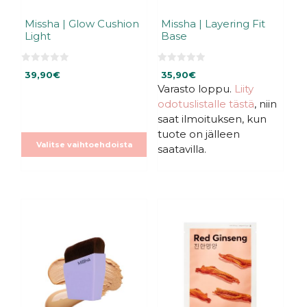
Missha | Glow Cushion
Missha | Layering Fit
Light
Base
0
0
39,90
€
35,90
€
5
5
:
:
Varasto loppu.
Liity
s
s
odotuslistalle tästä
, niin
t
t
ä
ä
saat ilmoituksen, kun
tuote on jälleen
Valitse vaihtoehdoista
saatavilla.