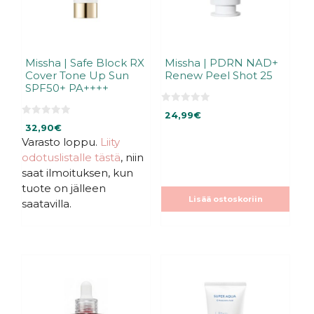
Missha | Safe Block RX
Missha | PDRN NAD+
Cover Tone Up Sun
Renew Peel Shot 25
SPF50+ PA++++
0
24,99
€
5
0
:
32,90
€
5
s
:
Varasto loppu.
Liity
t
s
ä
odotuslistalle tästä
, niin
t
ä
saat ilmoituksen, kun
tuote on jälleen
Lisää ostoskoriin
saatavilla.