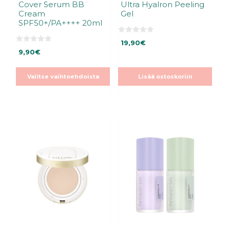
Cover Serum BB
Ultra Hyalron Peeling
Cream
Gel
SPF50+/PA++++ 20ml
0
19,90
€
5
0
:
9,90
€
5
s
:
t
s
ä
t
Valitse vaihtoehdoista
Lisää ostoskoriin
ä
Tällä
Tällä
tuotteella
tuotteella
on
on
useampi
useampi
muunnelma.
muunnelma.
Voit
Voit
tehdä
tehdä
valinnat
valinnat
tuotteen
tuotteen
sivulla.
sivulla.