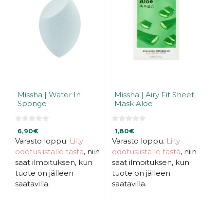
Missha | Water In
Missha | Airy Fit Sheet
Sponge
Mask Aloe
0
0
6,90
€
1,80
€
5
5
:
:
Varasto loppu.
Liity
Varasto loppu.
Liity
s
s
odotuslistalle tästä
, niin
odotuslistalle tästä
, niin
t
t
ä
ä
saat ilmoituksen, kun
saat ilmoituksen, kun
tuote on jälleen
tuote on jälleen
saatavilla.
saatavilla.