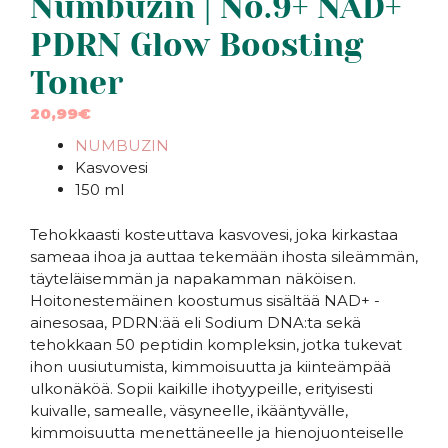
Numbuzin | No.9+ NAD+
PDRN Glow Boosting
Toner
20,99
€
NUMBUZIN
Kasvovesi
150 ml
Tehokkaasti kosteuttava kasvovesi, joka kirkastaa
sameaa ihoa ja auttaa tekemään ihosta sileämmän,
täyteläisemmän ja napakamman näköisen.
Hoitonestemäinen koostumus sisältää NAD+ -
ainesosaa, PDRN:ää eli Sodium DNA:ta sekä
tehokkaan 50 peptidin kompleksin, jotka tukevat
ihon uusiutumista, kimmoisuutta ja kiinteämpää
ulkonäköä. Sopii kaikille ihotyypeille, erityisesti
kuivalle, samealle, väsyneelle, ikääntyvälle,
kimmoisuutta menettäneelle ja hienojuonteiselle