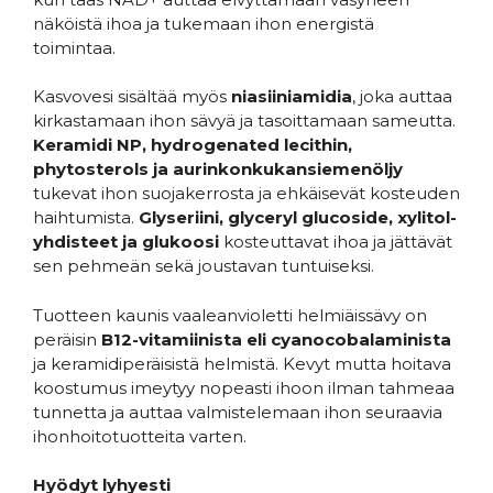
näköistä ihoa ja tukemaan ihon energistä
toimintaa.
Kasvovesi sisältää myös
niasiiniamidia
, joka auttaa
kirkastamaan ihon sävyä ja tasoittamaan sameutta.
Keramidi NP, hydrogenated lecithin,
phytosterols ja aurinkonkukansiemenöljy
tukevat ihon suojakerrosta ja ehkäisevät kosteuden
haihtumista.
Glyseriini, glyceryl glucoside, xylitol-
yhdisteet ja glukoosi
kosteuttavat ihoa ja jättävät
sen pehmeän sekä joustavan tuntuiseksi.
Tuotteen kaunis vaaleanvioletti helmiäissävy on
peräisin
B12-vitamiinista eli cyanocobalaminista
ja keramidiperäisistä helmistä. Kevyt mutta hoitava
koostumus imeytyy nopeasti ihoon ilman tahmeaa
tunnetta ja auttaa valmistelemaan ihon seuraavia
ihonhoitotuotteita varten.
Hyödyt lyhyesti