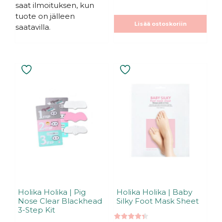
19,90€.
19,90€.
saat ilmoituksen, kun
tuote on jälleen
Lisää ostoskoriin
saatavilla.
Holika Holika | Pig
Holika Holika | Baby
Nose Clear Blackhead
Silky Foot Mask Sheet
3-Step Kit