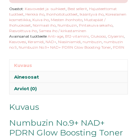
Osastot:
Kasvovedet ja -suihkeet
,
Best sellerit
,
Hajusteettomat
tuotteet
,
Herkkä iho
,
Ihonhoitotuotteet
,
Ikääntyvä iho
,
Korealainen
kosmetiikka
,
Kuiva iho
,
Miesten ihonhoito
,
Mustapäät /
Ihohuokoset
,
Normaali iho
,
Numbuzin
,
Pintakuiva sekaiho
,
Rasvoittuva iho
,
Samea iho / kirkastaminen
Avainsanat tuotteelle
Anti-age
,
B12-vitamiini
,
Glukoosi
,
Glyseriini
,
Kasvovesi
,
Keramidi
,
NAD+
,
Niasiiniamidi
,
numbuzin
,
numbuzin
no.9
,
Numbuzin No.9+ NAD+ PDRN Glow Boosting Toner
,
PDRN
Kuvaus
Ainesosat
Arviot (0)
Kuvaus
Numbuzin No.9+ NAD+
PDRN Glow Boosting Toner