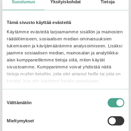
Suostumus
Yksityiskohdat
Tietoja
Tämä sivusto käyttää evästeitä
Käytämme evästeitä tarjoamamme sisällön ja mainosten
räätälöimiseen, sosiaalisen median ominaisuuksien
Numbuzin | No.9+
Medicube | PDRN Pink
tukemiseen ja kävijämäärämme analysoimiseen. Lisäksi
NAD+ Bio Lifting-Sil
Glutathione Serum
jaamme sosiaalisen median, mainosalan ja analytiikka-
Essence
Mist
alan kumppaneillemme tietoja siitä, miten käytät
sivustoamme. Kumppanimme voivat yhdistää näitä
0
5.00
30,90
€
23,90
€
5
5:stä
tietoja muihin tietoihin, joita olet antanut heille tai joita on
:
Varasto loppu.
Liity
s
kerätty, kun olet käyttänyt heidän palvelujaan.
odotuslistalle tästä
, niin
t
ä
saat ilmoituksen, kun
tuote on jälleen
Suostumuksen
Lisää ostoskoriin
saatavilla.
Välttämätön
valinta
Mieltymykset
–25%