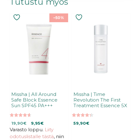
Tutustu myös
–50%
Missha | All Around
Missha | Time
Safe Block Essence
Revolution The First
Sun SPF45 PA+++
Treatment Essence 5X
4.70
4.33
Alkuperäinen
Nykyinen
19,90
€
9,95
€
59,90
€
5:stä
5:stä
Varasto loppu.
hinta
hinta
Liity
oli:
on:
odotuslistalle tästä
, niin