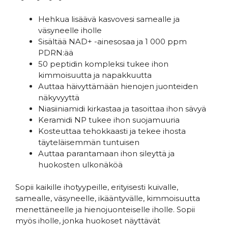
Hehkua lisäävä kasvovesi samealle ja
väsyneelle iholle
Sisältää NAD+ -ainesosaa ja 1 000 ppm
PDRN:ää
50 peptidin kompleksi tukee ihon
kimmoisuutta ja napakkuutta
Auttaa häivyttämään hienojen juonteiden
näkyvyyttä
Niasiiniamidi kirkastaa ja tasoittaa ihon sävyä
Keramidi NP tukee ihon suojamuuria
Kosteuttaa tehokkaasti ja tekee ihosta
täyteläisemmän tuntuisen
Auttaa parantamaan ihon sileyttä ja
huokosten ulkonäköä
Sopii kaikille ihotyypeille, erityisesti kuivalle,
samealle, väsyneelle, ikääntyvälle, kimmoisuutta
menettäneelle ja hienojuonteiselle iholle. Sopii
myös iholle, jonka huokoset näyttävät