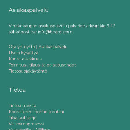
Asiakaspalvelu
Verkkokaupan asiakaspalvelu palvelee arkisin klo 9-17
sähköpostitse info@bearel.com
Ota yhteyttä | Asiakaspalvelu
Usein kysyttyä
Kanta-asiakkuus
Toimitus-, tilaus- ja palautusehdot
Tietosuojakäytäntö
Tietoa
Tietoa meistä
Korealainen ihonhoitorutiini
Tilaa uutiskirje
Valikoimaprosessi
Vaikuttajille | Affiliate