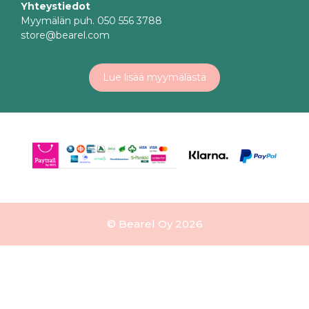
Yhteystiedot
Myymälän puh. 050 556 3788
store@bearel.com
Lue lisää myymälästä
© Bearel Oy 2026