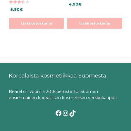
4.40
4,90
€
5:stä
3.45
5,90
€
5:stä
Lisää ostoskoriin
Lisää ostoskoriin
Korealaista kosmetiikkaa Suomesta
Bearel on vuonna 2016 perustettu, Suomen
ensimmäinen korealaisen kosmetiikan verkkokauppa.
Facebook
Instagram
TikTok