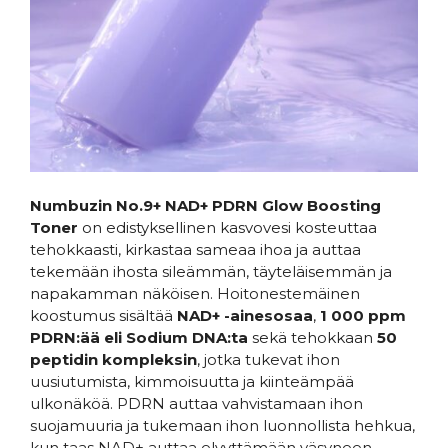
Numbuzin No.9+ NAD+ PDRN Glow Boosting
Toner
on edistyksellinen kasvovesi kosteuttaa
tehokkaasti, kirkastaa sameaa ihoa ja auttaa
tekemään ihosta sileämmän, täyteläisemmän ja
napakamman näköisen. Hoitonestemäinen
koostumus sisältää
NAD+ -ainesosaa
,
1 000 ppm
PDRN:ää eli Sodium DNA:ta
sekä tehokkaan
50
peptidin kompleksin
, jotka tukevat ihon
uusiutumista, kimmoisuutta ja kiinteämpää
ulkonäköä. PDRN auttaa vahvistamaan ihon
suojamuuria ja tukemaan ihon luonnollista hehkua,
kun taas NAD+ auttaa elvyttämään väsyneen