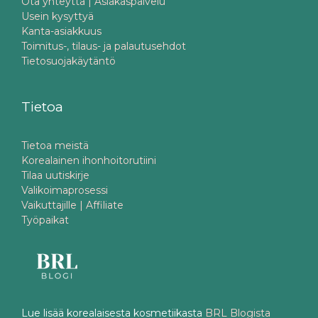
Ota yhteyttä | Asiakaspalvelu
Usein kysyttyä
Kanta-asiakkuus
Toimitus-, tilaus- ja palautusehdot
Tietosuojakäytäntö
Tietoa
Tietoa meistä
Korealainen ihonhoitorutiini
Tilaa uutiskirje
Valikoimaprosessi
Vaikuttajille | Affiliate
Työpaikat
Lue lisää korealaisesta kosmetiikasta
BRL Blogista