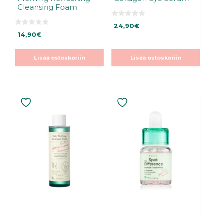
Cleansing Foam
0
24,90
€
5
0
:
14,90
€
5
s
:
t
s
ä
t
Lisää ostoskoriin
Lisää ostoskoriin
ä