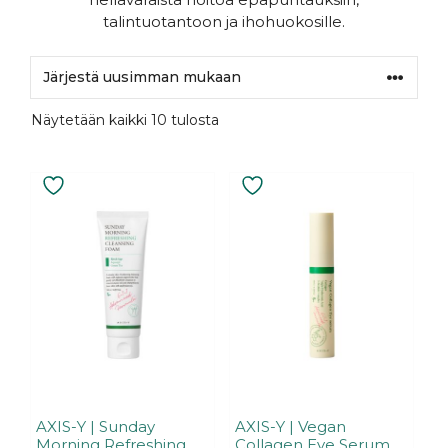
talintuotantoon ja ihohuokosille.
Sorted
Näytetään kaikki 10 tulosta
by
latest
AXIS-Y | Sunday
AXIS-Y | Vegan
Morning Refreshing
Collagen Eye Serum