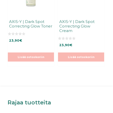
AXIS-Y | Dark Spot
AXIS-Y | Dark Spot
Correcting Glow Toner
Correcting Glow
Cream
0
23,90
€
5
0
:
23,90
€
5
s
:
t
s
ä
t
Lisää ostoskoriin
Lisää ostoskoriin
ä
Rajaa tuotteita