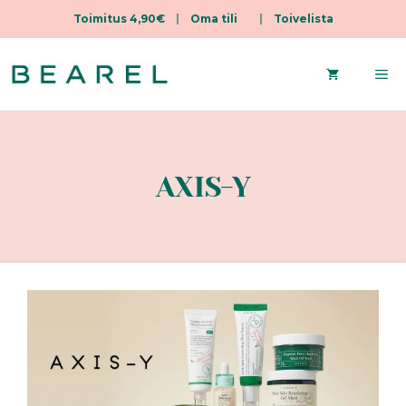
Toimitus 4,90€
|
Oma tili
|
Toivelista
Siirry
sisältöön
Va
AXIS-Y