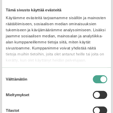
AXIS-Y | Panthenol 10
AXIS-Y | Mugwort
Tämä sivusto käyttää evästeitä
Skin Smoothing Shield
Pore Clarifying Wash-
Cream
Off Pack
Käytämme evästeitä tarjoamamme sisällön ja mainosten
räätälöimiseen, sosiaalisen median ominaisuuksien
tukemiseen ja kävijämäärämme analysoimiseen. Lisäksi
0
0
22,90
€
24,90
€
5
5
jaamme sosiaalisen median, mainosalan ja analytiikka-
:
:
s
s
alan kumppaneillemme tietoja siitä, miten käytät
t
t
Lisää ostoskoriin
Lisää ostoskoriin
ä
ä
sivustoamme. Kumppanimme voivat yhdistää näitä
tietoja muihin tietoihin, joita olet antanut heille tai joita on
kerätty, kun olet käyttänyt heidän palvelujaan.
Suostumuksen
Välttämätön
valinta
Mieltymykset
Tilastot