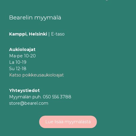
Bearelin myymälä
Kamppi, Helsinki
| E-taso
Aukioloajat
Ma-pe 10-20
La 10-19
Su 12-18
Katso poikkeusaukioloajat
Yhteystiedot
Myymälän puh. 050 556 3788
store@bearel.com
Lue lisää myymälästä