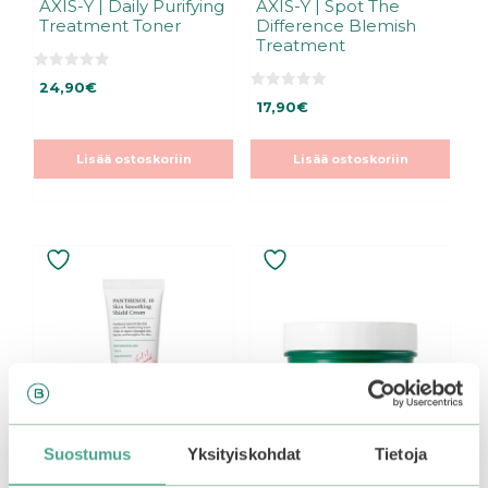
AXIS-Y | Daily Purifying
AXIS-Y | Spot The
Treatment Toner
Difference Blemish
Treatment
0
24,90
€
5
0
:
17,90
€
5
s
:
t
s
ä
t
Lisää ostoskoriin
Lisää ostoskoriin
ä
Suostumus
Yksityiskohdat
Tietoja