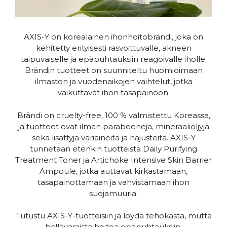
AXIS-Y on korealainen ihonhoitobrändi, joka on
kehitetty erityisesti rasvoittuvalle, akneen
taipuvaiselle ja epäpuhtauksiin reagoivalle iholle.
Brändin tuotteet on suunniteltu huomioimaan
ilmaston ja vuodenaikojen vaihtelut, jotka
vaikuttavat ihon tasapainoon.
Brändi on cruelty-free, 100 % valmistettu Koreassa,
ja tuotteet ovat ilman parabeeneja, mineraaliöljyjä
sekä lisättyjä väriaineita ja hajusteita. AXIS-Y
tunnetaan etenkin tuotteista Daily Purifying
Treatment Toner ja Artichoke Intensive Skin Barrier
Ampoule, jotka auttavat kirkastamaan,
tasapainottamaan ja vahvistamaan ihon
suojamuuria.
Tutustu AXIS-Y-tuotteisiin ja löydä tehokasta, mutta
hellävaraista hoitoa epäpuhtauksiin,