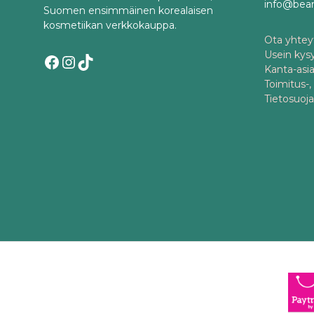
info@bea
Suomen ensimmäinen korealaisen
kosmetiikan verkkokauppa.
Ota yhteyt
Usein kys
Facebook
Instagram
TikTok
Kanta-asi
Toimitus-,
Tietosuoj