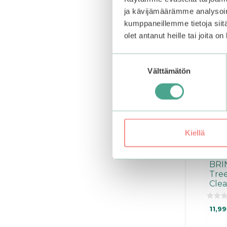
ja kävijämäärämme analysoim
kumppaneillemme tietoja siitä
olet antanut heille tai joita o
Suostumuksen
Välttämätön
valinta
Kiellä
BRI
Tree
Cle
0
11,99
5
:
s