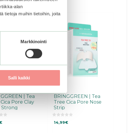
tiikka-alan
ietoja muihin tietoihin, joita
Markkinointi
Salli kaikki
GGREEN | Tea
BRINGGREEN | Tea
 Cica Pore Clay
Tree Cica Pore Nose
 Strong
Strip
0
€
14,99
€
5
:
s