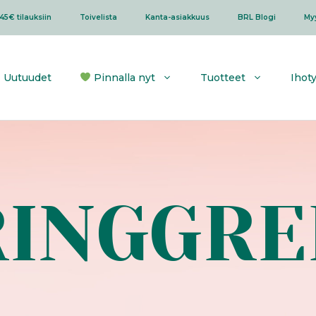
45€ tilauksiin
Toivelista
Kanta-asiakkuus
BRL Blogi
My
Uutuudet
Pinnalla nyt
Tuotteet
Ihot
RINGGRE