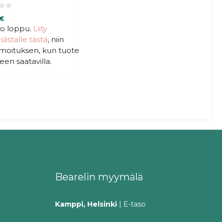
€
to loppu.
Liity
listalle tästä
, niin
ilmoituksen, kun tuote
leen saatavilla.
Bearelin myymälä
Kamppi, Helsinki
| E-taso