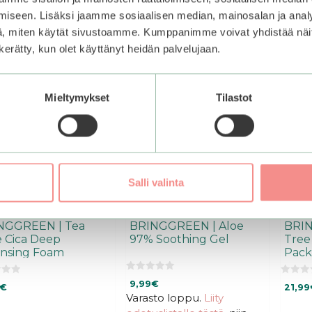
iseen. Lisäksi jaamme sosiaalisen median, mainosalan ja analy
, miten käytät sivustoamme. Kumppanimme voivat yhdistää näitä t
n kerätty, kun olet käyttänyt heidän palvelujaan.
Mieltymykset
Tilastot
Salli valinta
NGGREEN | Tea
BRINGGREEN | Aloe
BRIN
 Cica Deep
97% Soothing Gel
Tree
ansing Foam
Pack
0
0
9,99
€
€
21,99
5
5
:
Varasto loppu.
Liity
:
s
s
t