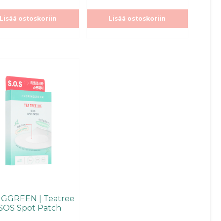
t
ä
Lisää ostoskoriin
Lisää ostoskoriin
GGREEN | Teatree
 SOS Spot Patch