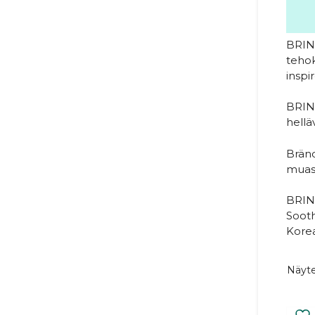
BRING
tehok
inspi
BRING
hellä
Bränd
muass
BRING
Sooth
Korea
Näyte