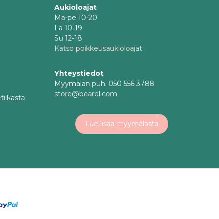
Aukioloajat
Ma-pe 10-20
La 10-19
Su 12-18
Katso poikkeusaukioloajat
Yhteystiedot
Myymälän puh. 050 556 3788
store@bearel.com
tiikasta
Lue lisää myymälästä