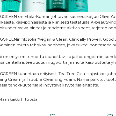
GREEN on Etelä-Korean johtavan kauneusketjun Olive You
kaasta, kasvipohjaisesta ja kliinisesti testatusta K-beauty-i
roituneet raaka-aineet ja modernit aktiiviaineet, tarjoten nope
GREENin filosofia “Vegan & Clean, Clinically Proven, Good 
varainen mutta tehokas ihonhoito, joka tukee ihon tasapain
i on erityisen tunnettu rauhoittavista ja iho-ongelmiin koh
a centellaa, teepuuta, mugwortia ja muita kasviuutteita yhdiste
GREEN tunnetaan erityisesti Tea Tree Cica -linjastaan, jo
ing Cream ja Trouble Cleansing Foam. Nämä palkitut tuotte
ssa tehokkuutensa ja ihoystävällisyytensä ansiosta.
Sorted
tään kaikki 11 tulosta
by
latest