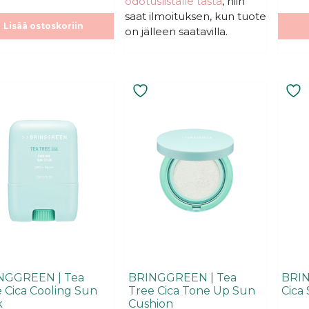
odotuslistalle tästä
, niin
t
ä
ä
saat ilmoituksen, kun tuote
Lisää ostoskoriin
on jälleen saatavilla.
NGGREEN | Tea
BRINGGREEN | Tea
BRIN
 Cica Cooling Sun
Tree Cica Tone Up Sun
Cica
k
Cushion