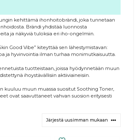
ngin kehittämä ihonhoitobrändi, joka tunnetaan
honhoidosta. Brändi yhdistää luonnosta
ita ja näkyviä tuloksia eri iho-ongelmiin.
Skin Good Vibe” kiteyttää sen lähestymistavan:
oa ja hyvinvointia ilman turhaa monimutkaisuutta.
dennetuista tuotteistaan, joissa hyödynnetään muun
ttynä ihoystävällisiin aktiiviaineisiin.
hon kuuluu muun muassa suositut Soothing Toner,
et ovat saavuttaneet vahvan suosion erityisesti