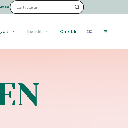
ymälä
Haku
yypit
Brändit
Oma tili
EN