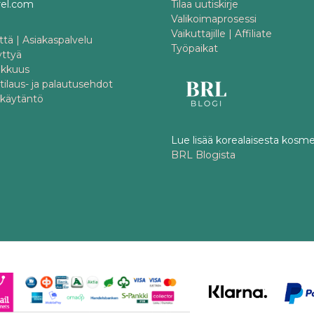
rel.com
Tilaa uutiskirje
Valikoimaprosessi
Vaikuttajille | Affiliate
tä | Asiakaspalvelu
Työpaikat
yttyä
akkuus
 tilaus- ja palautusehdot
akäytäntö
Lue lisää korealaisesta kosme
BRL Blogista