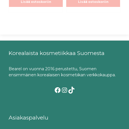
Lisää ostoskoriin
Lisää ostoskoriin
Korealaista kosmetiikkaa Suomesta
Bearel on vuonna 2016 perustettu, Suomen
ensimmäinen korealaisen kosmetiikan verkkokauppa.
Facebook
Instagram
TikTok
Asiakaspalvelu