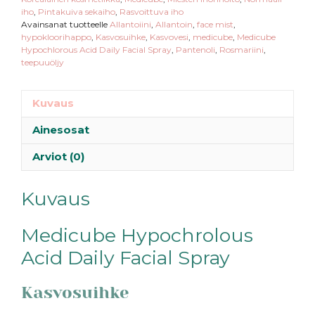
iho
,
Pintakuiva sekaiho
,
Rasvoittuva iho
Avainsanat tuotteelle
Allantoiini
,
Allantoin
,
face mist
,
hypokloorihappo
,
Kasvosuihke
,
Kasvovesi
,
medicube
,
Medicube
Hypochlorous Acid Daily Facial Spray
,
Pantenoli
,
Rosmariini
,
teepuuöljy
Kuvaus
Ainesosat
Arviot (0)
Kuvaus
Medicube Hypochrolous
Acid Daily Facial Spray
Kasvosuihke