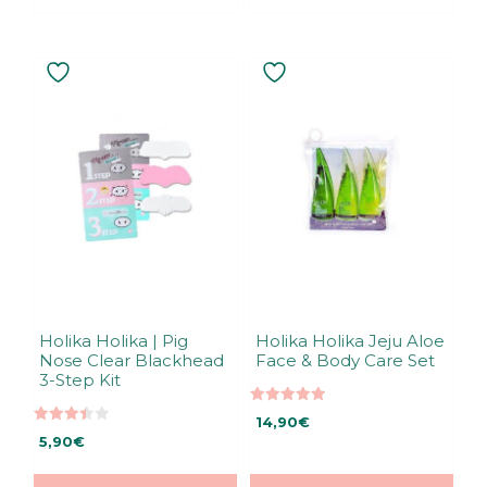
Holika Holika | Pig
Holika Holika Jeju Aloe
Nose Clear Blackhead
Face & Body Care Set
3-Step Kit
5.00
14,90
€
5:stä
3.45
5,90
€
5:stä