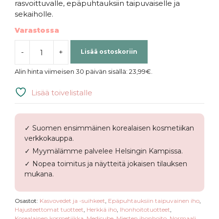
rasvoittuvalle, epäpuhtauksiin taipuvaiselle ja
sekaiholle.
Varastossa
-
+
Lisää ostoskoriin
Medicube
|
Alin hinta viimeisen 30 päivän sisällä:
23,99
€
.
Hypochlorous
Acid
Lisää toivelistalle
Daily
Facial
Spray
✓ Suomen ensimmäinen korealaisen kosmetiikan
määrä
verkkokauppa.
✓ Myymälämme palvelee Helsingin Kampissa.
✓ Nopea toimitus ja näytteitä jokaisen tilauksen
mukana.
Osastot:
Kasvovedet ja -suihkeet
,
Epäpuhtauksiin taipuvainen iho
,
Hajusteettomat tuotteet
,
Herkkä iho
,
Ihonhoitotuotteet
,
Korealainen kosmetiikka
,
Medicube
,
Miesten ihonhoito
,
Normaali