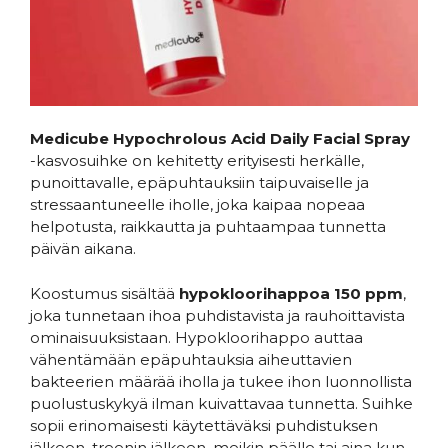
Medicube Hypochrolous Acid Daily Facial Spray
-kasvosuihke on kehitetty erityisesti herkälle,
punoittavalle, epäpuhtauksiin taipuvaiselle ja
stressaantuneelle iholle, joka kaipaa nopeaa
helpotusta, raikkautta ja puhtaampaa tunnetta
päivän aikana.
Koostumus sisältää
hypokloorihappoa 150 ppm
,
joka tunnetaan ihoa puhdistavista ja rauhoittavista
ominaisuuksistaan. Hypokloorihappo auttaa
vähentämään epäpuhtauksia aiheuttavien
bakteerien määrää iholla ja tukee ihon luonnollista
puolustuskykyä ilman kuivattavaa tunnetta. Suihke
sopii erinomaisesti käytettäväksi puhdistuksen
jälkeen, treenin jälkeen, meikin päälle tai aina kun