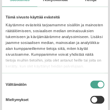
Suihkuta kasvoille puhdistuksen jälkeen
kasvoveden tapaan tai päivän aikana aina, kun iho
kaipaa rauhoitusta ja virkistystä. Voidaan käyttää
Tämä sivusto käyttää evästeitä
myös treenin jälkeen, matkalla tai meikin päällä.
Anna imeytyä tai taputtele kevyesti ihoon. Jatka
Käytämme evästeitä tarjoamamme sisällön ja mainosten
seerumilla ja kasvovoiteella.
räätälöimiseen, sosiaalisen median ominaisuuksien
tukemiseen ja kävijämäärämme analysoimiseen. Lisäksi
jaamme sosiaalisen median, mainosalan ja analytiikka-
Saatat myös pitää...
alan kumppaneillemme tietoja siitä, miten käytät
sivustoamme. Kumppanimme voivat yhdistää näitä
tietoja muihin tietoihin, joita olet antanut heille tai joita on
kerätty, kun olet käyttänyt heidän palvelujaan.
Suostumuksen
Välttämätön
valinta
Mieltymykset