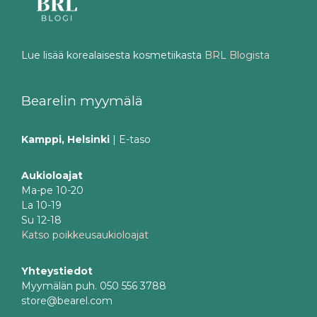
Lue lisää korealaisesta kosmetiikasta
BRL Blogista
Bearelin myymälä
Kamppi, Helsinki
| E-taso
Aukioloajat
Ma-pe 10-20
La 10-19
Su 12-18
Katso poikkeusaukioloajat
Yhteystiedot
Myymälän puh. 050 556 3788
store@bearel.com