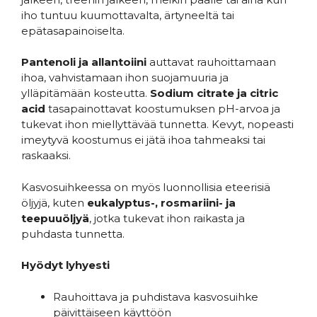
iho tuntuu kuumottavalta, ärtyneeltä tai
epätasapainoiselta.
Pantenoli ja allantoiini
auttavat rauhoittamaan
ihoa, vahvistamaan ihon suojamuuria ja
ylläpitämään kosteutta.
Sodium citrate ja citric
acid
tasapainottavat koostumuksen pH-arvoa ja
tukevat ihon miellyttävää tunnetta. Kevyt, nopeasti
imeytyvä koostumus ei jätä ihoa tahmeaksi tai
raskaaksi.
Kasvosuihkeessa on myös luonnollisia eteerisiä
öljyjä, kuten
eukalyptus-, rosmariini- ja
teepuuöljyä
, jotka tukevat ihon raikasta ja
puhdasta tunnetta.
Hyödyt lyhyesti
Rauhoittava ja puhdistava kasvosuihke
päivittäiseen käyttöön