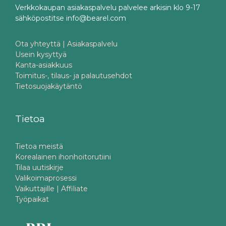
Verkkokaupan asiakaspalvelu palvelee arkisin klo 9-17
sähköpostitse info@bearel.com
Ota yhteyttä | Asiakaspalvelu
Usein kysyttyä
Kanta-asiakkuus
Toimitus-, tilaus- ja palautusehdot
Tietosuojakäytäntö
Tietoa
Tietoa meistä
Korealainen ihonhoitorutiini
Tilaa uutiskirje
Valikoimaprosessi
Vaikuttajille | Affiliate
Työpaikat