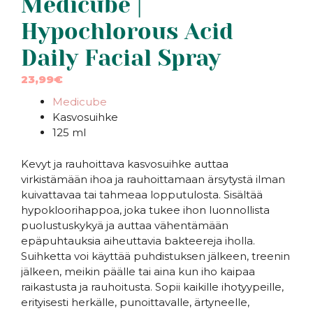
Medicube |
Hypochlorous Acid
Daily Facial Spray
23,99
€
Medicube
Kasvosuihke
125 ml
Kevyt ja rauhoittava kasvosuihke auttaa
virkistämään ihoa ja rauhoittamaan ärsytystä ilman
kuivattavaa tai tahmeaa lopputulosta. Sisältää
hypokloorihappoa, joka tukee ihon luonnollista
puolustuskykyä ja auttaa vähentämään
epäpuhtauksia aiheuttavia bakteereja iholla.
Suihketta voi käyttää puhdistuksen jälkeen, treenin
jälkeen, meikin päälle tai aina kun iho kaipaa
raikastusta ja rauhoitusta. Sopii kaikille ihotyypeille,
erityisesti herkälle, punoittavalle, ärtyneelle,