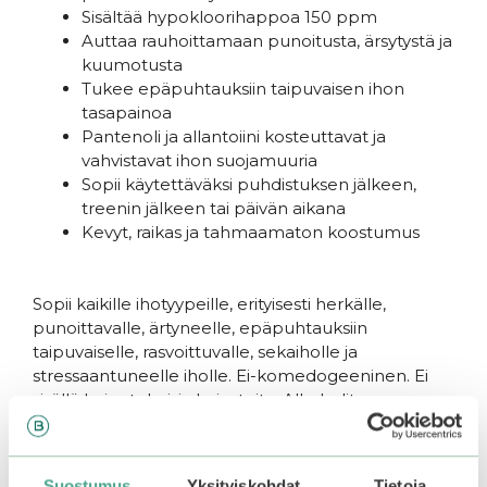
Sisältää hypokloorihappoa 150 ppm
Auttaa rauhoittamaan punoitusta, ärsytystä ja
kuumotusta
Tukee epäpuhtauksiin taipuvaisen ihon
tasapainoa
Pantenoli ja allantoiini kosteuttavat ja
vahvistavat ihon suojamuuria
Sopii käytettäväksi puhdistuksen jälkeen,
treenin jälkeen tai päivän aikana
Kevyt, raikas ja tahmaamaton koostumus
Sopii kaikille ihotyypeille, erityisesti herkälle,
punoittavalle, ärtyneelle, epäpuhtauksiin
taipuvaiselle, rasvoittuvalle, sekaiholle ja
stressaantuneelle iholle. Ei-komedogeeninen. Ei
sisällä keinotekoisia hajusteita. Alkoholiton.
Käyttö
Suostumus
Yksityiskohdat
Tietoja