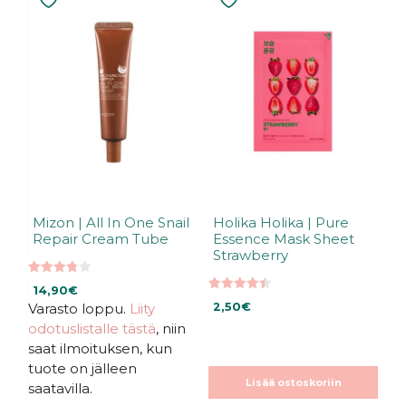
Mizon | All In One Snail
Holika Holika | Pure
Repair Cream Tube
Essence Mask Sheet
Strawberry
3.79
14,90
€
5:stä
4.50
Varasto loppu.
Liity
2,50
€
5:stä
odotuslistalle tästä
, niin
saat ilmoituksen, kun
tuote on jälleen
Lisää ostoskoriin
saatavilla.