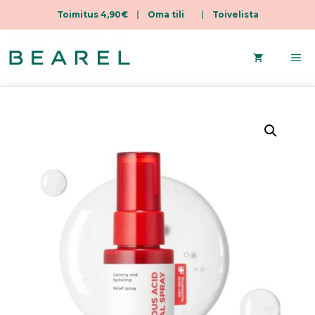
Toimitus 4,90€
|
Oma tili
|
Toivelista
Siirry
sisältöön
Va