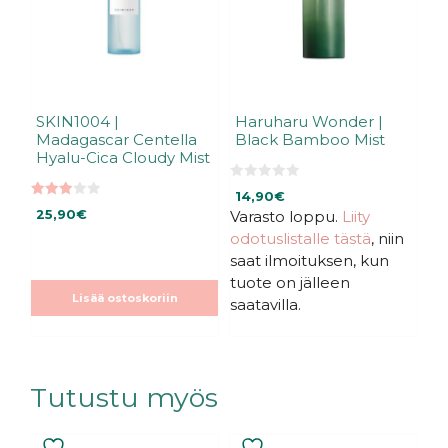
SKIN1004 |
Haruharu Wonder |
Madagascar Centella
Black Bamboo Mist
Hyalu-Cica Cloudy Mist
0
14,90
€
5
3.00
:
25,90
€
Varasto loppu.
Liity
5:stä
s
odotuslistalle tästä
, niin
t
ä
saat ilmoituksen, kun
tuote on jälleen
Lisää ostoskoriin
saatavilla.
Tutustu myös