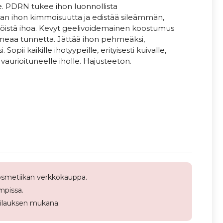
le. PDRN tukee ihon luonnollista
aan ihon kimmoisuutta ja edistää sileämmän,
istä ihoa. Kevyt geelivoidemainen koostumus
hmeaa tunnetta. Jättää ihon pehmeäksi,
opii kaikille ihotyypeille, erityisesti kuivalle,
 vaurioituneelle iholle. Hajusteeton.
smetiikan verkkokauppa.
pissa.
tilauksen mukana.