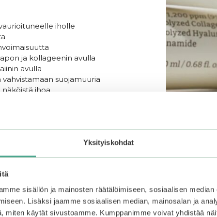
urioituneelle iholle
ta
invoimaisuutta
hapon ja kollageenin avulla
aiinin avulla
ja vahvistamaan suojamuuria
näköistä ihoa
älle, reaktiiviselle, väsyneelle, kosteusköyhälle ja vaurioitunee
. Dermatologisesti testattu. Hajusteeton.
Yksityiskohdat
itä
puhdistuksen, kasvoveden ja seerumin jälkeen. Hiero kevyesti
torutiini aina aurinkosuojalla.
mme sisällön ja mainosten räätälöimiseen, sosiaalisen median
iseen. Lisäksi jaamme sosiaalisen median, mainosalan ja analy
, miten käytät sivustoamme. Kumppanimme voivat yhdistää näitä t