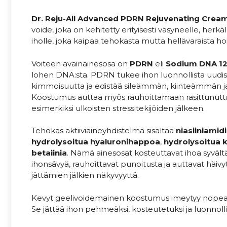
Dr. Reju-All Advanced PDRN Rejuvenating Crea
voide, joka on kehitetty erityisesti väsyneelle, herkä
iholle, joka kaipaa tehokasta mutta hellävaraista ho
Voiteen avainainesosa on
PDRN
eli
Sodium DNA 1
lohen DNA:sta. PDRN tukee ihon luonnollista uudis
kimmoisuutta ja edistää sileämmän, kiinteämmän j
Koostumus auttaa myös rauhoittamaan rasittunutt
esimerkiksi ulkoisten stressitekijöiden jälkeen.
Tehokas aktiiviaineyhdistelmä sisältää
niasiiniamid
hydrolysoitua hyaluronihappoa
,
hydrolysoitua 
betaiinia
. Nämä ainesosat kosteuttavat ihoa syvältä
ihonsävyä, rauhoittavat punoitusta ja auttavat hä
jättämien jälkien näkyvyyttä.
Kevyt geelivoidemainen koostumus imeytyy nopeast
Se jättää ihon pehmeäksi, kosteutetuksi ja luonnoll