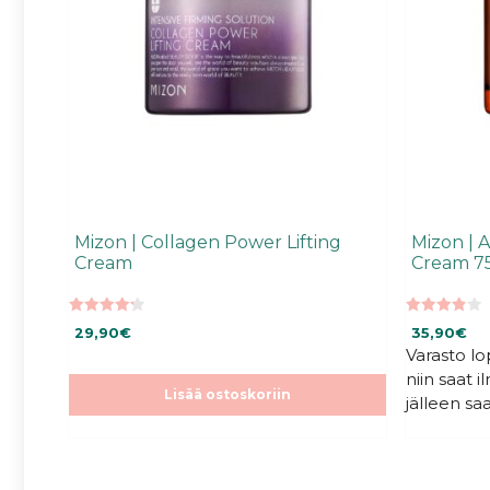
Mizon | Collagen Power Lifting
Mizon | A
Cream
Cream 7
4.25
3.94
29,90
€
35,90
€
5:stä
5:stä
Varasto l
niin saat 
Lisää ostoskoriin
jälleen saa