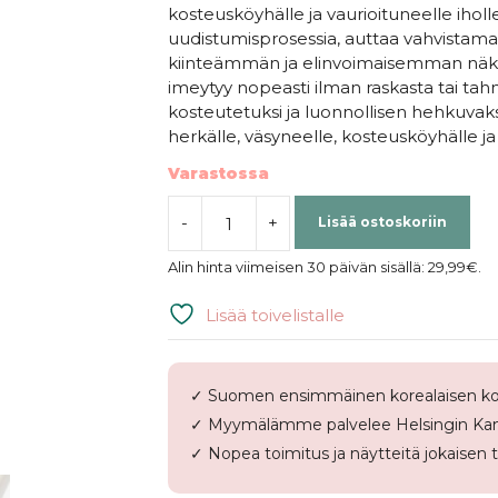
kosteusköyhälle ja vaurioituneelle ihol
uudistumisprosessia, auttaa vahvistam
kiinteämmän ja elinvoimaisemman näkö
imeytyy nopeasti ilman raskasta tai ta
kosteutetuksi ja luonnollisen hehkuvaksi. S
herkälle, väsyneelle, kosteusköyhälle ja
Varastossa
-
+
Lisää ostoskoriin
Dr.
Reju-
Alin hinta viimeisen 30 päivän sisällä:
29,99
€
.
All
|
Lisää toivelistalle
Advanced
PDRN
Rejuvenating
✓ Suomen ensimmäinen korealaisen ko
Cream
✓ Myymälämme palvelee Helsingin Kam
määrä
✓ Nopea toimitus ja näytteitä jokaisen 