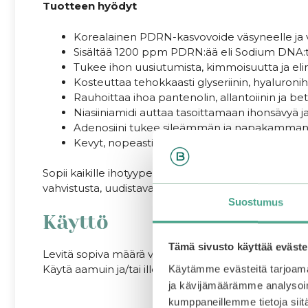
Tuotteen hyödyt
Korealainen PDRN-kasvovoide väsyneelle ja va
Sisältää 1200 ppm PDRN:ää eli Sodium DNA:
Tukee ihon uusiutumista, kimmoisuutta ja el
Kosteuttaa tehokkaasti glyseriinin, hyaluroni
Rauhoittaa ihoa pantenolin, allantoiinin ja bet
Niasiiniamidi auttaa tasoittamaan ihonsävyä 
Adenosiini tukee sileämmän ja napakamman 
Kevyt, nopeasti imeytyvä geelivoide
Sopii kaikille ihotyypeille, erityisesti kuivalle, herk
vahvistusta, uudistavaa hoitoa ja lisää kimmoisuutta
Suostumus
Käyttö
Tämä sivusto käyttää eväste
Levitä sopiva määrä voidetta kasvoille ja kaulalle 
Käytä aamuin ja/tai illoin. Päivisin viimeistele ihonhoi
Käytämme evästeitä tarjoama
ja kävijämäärämme analysoim
kumppaneillemme tietoja siitä