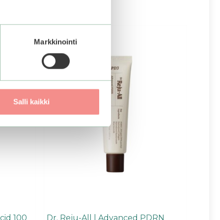
–25%
Markkinointi
Salli kaikki
cid 100
Dr. Reju-All | Advanced PDRN