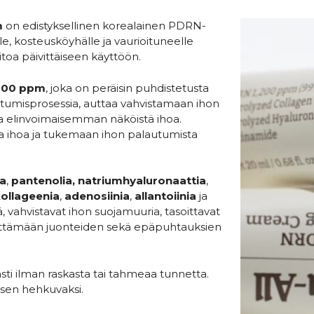
m
on edistyksellinen korealainen PDRN-
lle, kosteusköyhälle ja vaurioituneelle
itoa päivittäiseen käyttöön.
200 ppm
, joka on peräisin puhdistetusta
tumisprosessia, auttaa vahvistamaan ihon
a elinvoimaisemman näköistä ihoa.
a ihoa ja tukemaan ihon palautumista
ia
,
pantenolia, natriumhyaluronaattia
,
kollageenia
,
adenosiinia
,
allantoiinia
ja
, vahvistavat ihon suojamuuria, tasoittavat
ivyttämään juonteiden sekä epäpuhtauksien
i ilman raskasta tai tahmeaa tunnetta.
isen hehkuvaksi.