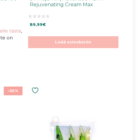
Rejuvenating Cream Max
0
89,99
€
5
:
talle tästä
,
s
ote on
t
ä
Lisää ostoskoriin
–50%