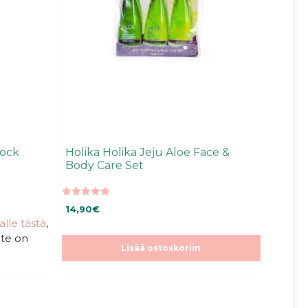
lock
Holika Holika Jeju Aloe Face &
Body Care Set
5.00
14,90
€
5:stä
talle tästä
,
ote on
Lisää ostoskoriin