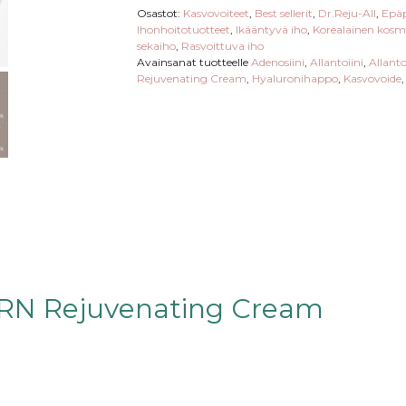
Osastot:
Kasvovoiteet
,
Best sellerit
,
Dr.Reju-All
,
Epäp
Ihonhoitotuotteet
,
Ikääntyvä iho
,
Korealainen kosm
sekaiho
,
Rasvoittuva iho
Avainsanat tuotteelle
Adenosiini
,
Allantoiini
,
Allant
Rejuvenating Cream
,
Hyaluronihappo
,
Kasvovoide
DRN Rejuvenating Cream