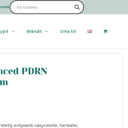
All
|
ymälä
Haku
Advanced
PDRN
Rejuvenating
Cream
yypit
Brändit
Oma tili
määrä
vanced PDRN
am
etty erityisesti väsyneelle, herkälle,