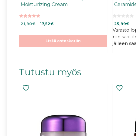
Moisturizing Cream
Ceramide
5.00
0
Alkuperäinen
Nykyinen
21,90
€
17,52
€
25,99
€
5:stä
5
:
hinta
hinta
Varasto l
s
oli:
on:
niin saat 
t
ä
21,90€.
21,90€.
Lisää ostoskoriin
jälleen saa
Tutustu myös