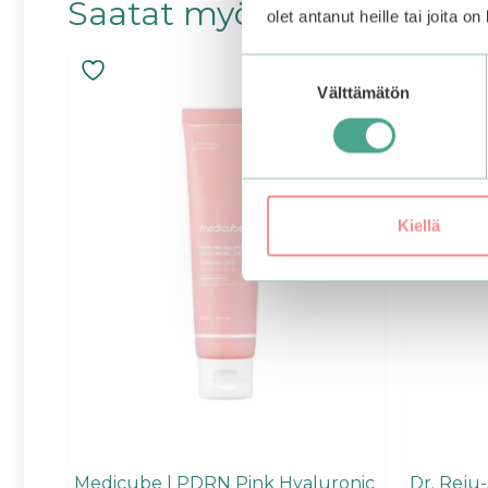
Saatat myös pitää...
olet antanut heille tai joita o
Suostumuksen
–20%
Välttämätön
valinta
Kiellä
Medicube | PDRN Pink Hyaluronic
Dr. Reju-