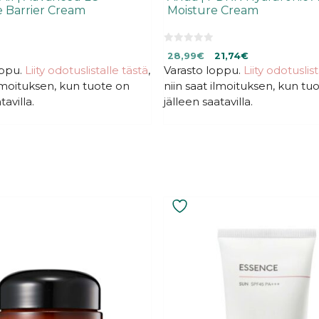
 Barrier Cream
Moisture Cream
0
Alkuperäinen
Nykyinen
28,99
€
21,74
€
5
:
oppu.
Liity odotuslistalle tästä
,
Varasto loppu.
hinta
hinta
Liity odotuslis
s
oli:
on:
ilmoituksen, kun tuote on
niin saat ilmoituksen, kun tu
t
ä
28,99€.
28,99€.
tavilla.
jälleen saatavilla.