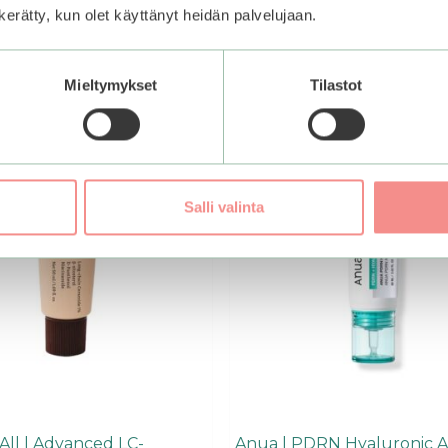
n kerätty, kun olet käyttänyt heidän palvelujaan.
Mieltymykset
Tilastot
Salli valinta
All | Advanced LC-
Anua | PDRN Hyaluronic A