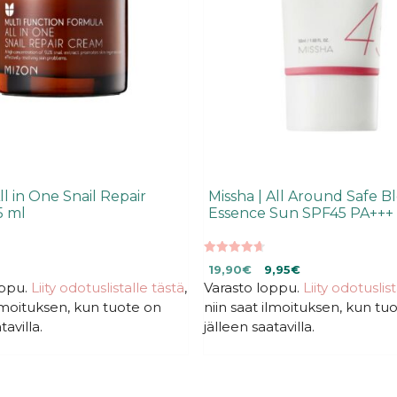
ll in One Snail Repair
Missha | All Around Safe B
5 ml
Essence Sun SPF45 PA+++
4.70
Alkuperäinen
Nykyinen
19,90
€
9,95
€
5:stä
oppu.
Liity odotuslistalle tästä
,
Varasto loppu.
hinta
hinta
Liity odotuslis
oli:
on:
ilmoituksen, kun tuote on
niin saat ilmoituksen, kun tu
19,90€.
19,90€.
tavilla.
jälleen saatavilla.