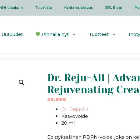
45€ tilauksiin
Toivelista
Kanta-asiakkuus
BRL Blogi
My
Uutuudet
Pinnalla nyt
Tuotteet
Ihot
Dr. Reju-All | Ad
Rejuvenating Cre
29,99
€
Dr. Reju-All
Kasvovoide
20 ml
Edistyksellinen PDRN-voide, joka on kehit