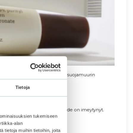
lle iholle sekä iholle, joka kaipaa suojamuurin
Tietoja
 ihoon ja taputtele, kunnes voide on imeytynyt.
 ominaisuuksien tukemiseen
tiikka-alan
ietoja muihin tietoihin, joita