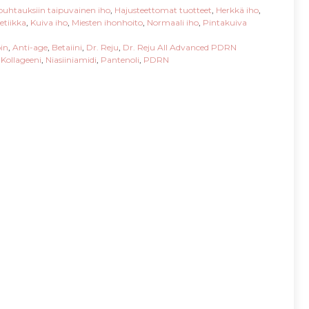
uhtauksiin taipuvainen iho
,
Hajusteettomat tuotteet
,
Herkkä iho
,
etiikka
,
Kuiva iho
,
Miesten ihonhoito
,
Normaali iho
,
Pintakuiva
oin
,
Anti-age
,
Betaiini
,
Dr. Reju
,
Dr. Reju All Advanced PDRN
,
Kollageeni
,
Niasiiniamidi
,
Pantenoli
,
PDRN