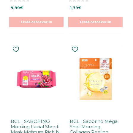
0
0
9,99
€
1,79
€
5
5
:
:
s
s
t
t
Lisää ostoskoriin
Lisää ostoskoriin
ä
ä
BCL | SABORINO
BCL | Saborino Mega
Morning Facial Sheet
Shot Morning
Mask Moisture Rich N
Collagen Peeling