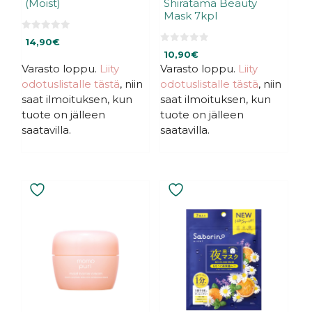
(Moist)
Shiratama Beauty
Mask 7kpl
0
14,90
€
5
0
:
10,90
€
5
s
:
Varasto loppu.
Liity
Varasto loppu.
Liity
t
s
ä
odotuslistalle tästä
, niin
odotuslistalle tästä
, niin
t
ä
saat ilmoituksen, kun
saat ilmoituksen, kun
tuote on jälleen
tuote on jälleen
saatavilla.
saatavilla.