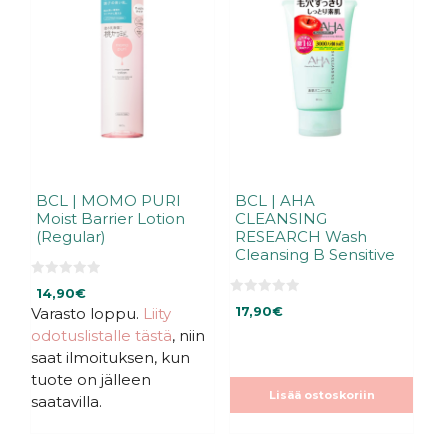
BCL | MOMO PURI
BCL | AHA
Moist Barrier Lotion
CLEANSING
(Regular)
RESEARCH Wash
Cleansing B Sensitive
0
14,90
€
5
0
:
Varasto loppu.
Liity
17,90
€
5
s
:
odotuslistalle tästä
, niin
t
s
ä
t
saat ilmoituksen, kun
ä
tuote on jälleen
Lisää ostoskoriin
saatavilla.