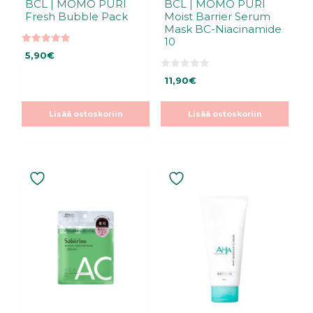
BCL | MOMO PURI
BCL | MOMO PURI
Fresh Bubble Pack
Moist Barrier Serum
Mask BC-Niacinamide
10
5.00
5,90
€
5:stä
0
11,90
€
5
:
s
t
Lisää ostoskoriin
Lisää ostoskoriin
ä