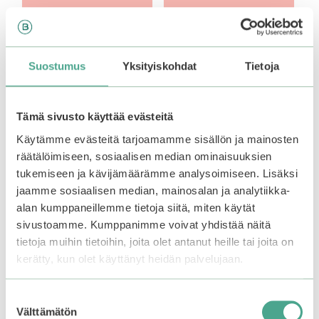
Suostumus
Yksityiskohdat
Tietoja
Tämä sivusto käyttää evästeitä
Käytämme evästeitä tarjoamamme sisällön ja mainosten
räätälöimiseen, sosiaalisen median ominaisuuksien
tukemiseen ja kävijämäärämme analysoimiseen. Lisäksi
jaamme sosiaalisen median, mainosalan ja analytiikka-
alan kumppaneillemme tietoja siitä, miten käytät
sivustoamme. Kumppanimme voivat yhdistää näitä
BCL | SABORINO
BCL | SABORINO
tietoja muihin tietoihin, joita olet antanut heille tai joita on
Medical Facial Sheet
Medical Facial Sheet
Mask Brightening
Mask Wrinkle
kerätty, kun olet käyttänyt heidän palvelujaan.
0
0
Suostumuksen
9,90
€
9,90
€
5
5
Välttämätön
:
:
Varasto loppu.
Liity
Varasto loppu.
Liity
valinta