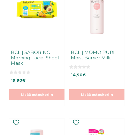
BCL | SABORINO
BCL | MOMO PURI
Morning Facial Sheet
Moist Barrier Milk
Mask
0
14,90
€
5
0
:
19,90
€
5
s
:
t
s
ä
t
Lisää ostoskoriin
Lisää ostoskoriin
ä