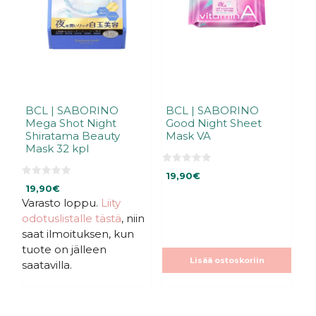
BCL | SABORINO
BCL | SABORINO
Mega Shot Night
Good Night Sheet
Shiratama Beauty
Mask VA
Mask 32 kpl
0
19,90
€
5
0
:
19,90
€
5
s
:
Varasto loppu.
Liity
t
s
ä
odotuslistalle tästä
, niin
t
ä
saat ilmoituksen, kun
tuote on jälleen
Lisää ostoskoriin
saatavilla.