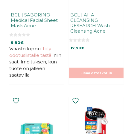
BCL | SABORINO
BCL | AHA
Medical Facial Sheet
CLEANSING
Mask Acne
RESEARCH Wash
Cleansing Acne
0
9,90
€
5
0
:
Varasto loppu.
Liity
17,90
€
5
s
:
odotuslistalle tästä
, niin
t
s
ä
t
saat ilmoituksen, kun
ä
tuote on jälleen
Lisää ostoskoriin
saatavilla.