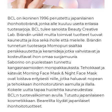
BCL on ikoninen 1996 perustettu japanilainen
ihonhoitobrändi, jonka alle kuuluu useita erilaisia
tuotesarjoja. BCL tulee sanoista Beauty Creative
Lab. Brändin uniikit mutta toimivat tuotteet tuovat
kauneutta ja iloa sekä iholle että mielelle. Brändin
tunnetuin tuotesarja Momopuri sisältää
persikkauutetta ja keramideja jotka vahvistavat ja
kosteuttavat ihon omaa suojamuuria.
Saborino on puolestaan tunnettu
kangasnaamioiden monipakkauksista. Tehokkaat ja
kätevät Morning Face Mask & Night Face Mask
ovat loistava erityisesti niille, jotka haluavat nopean
ja tehokkaan ihonhoitorutiinin aamulla ja illalla.
Kokeile uutta tapaa huolehtia kauneudestasi
BCL:n tuotevalikoiman avulla. Tutustu japanilaiseen
kosmetiikkaan. Bearelilta löydät japanilaiset
ihonhoitotuotteet.