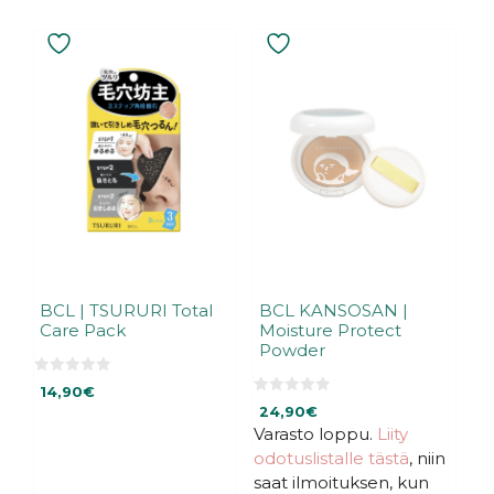
BCL | TSURURI Total
BCL KANSOSAN |
Care Pack
Moisture Protect
Powder
0
14,90
€
5
0
:
24,90
€
5
s
:
Varasto loppu.
Liity
t
s
ä
odotuslistalle tästä
, niin
t
ä
saat ilmoituksen, kun