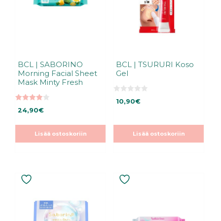
BCL | SABORINO
BCL | TSURURI Koso
Morning Facial Sheet
Gel
Mask Minty Fresh
0
10,90
€
5
4.00
:
24,90
€
5:stä
s
t
ä
Lisää ostoskoriin
Lisää ostoskoriin