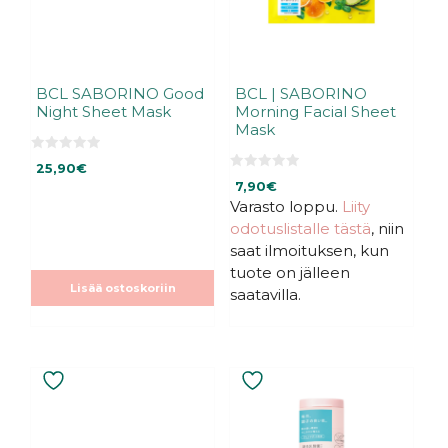
BCL SABORINO Good
BCL | SABORINO
Night Sheet Mask
Morning Facial Sheet
Mask
0
25,90
€
5
0
:
7,90
€
5
s
:
Varasto loppu.
Liity
t
s
ä
odotuslistalle tästä
, niin
t
ä
saat ilmoituksen, kun
tuote on jälleen
Lisää ostoskoriin
saatavilla.