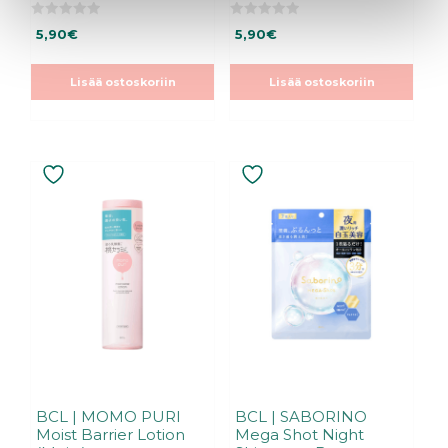
0
0
5,90
€
5,90
€
5
5
:
:
s
s
t
t
Lisää ostoskoriin
Lisää ostoskoriin
ä
ä
BCL | MOMO PURI
BCL | SABORINO
Moist Barrier Lotion
Mega Shot Night