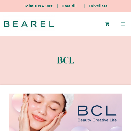
Toimitus 4,90€
|
Oma tili
|
Toivelista
Siirry
sisältöön
Va
BCL