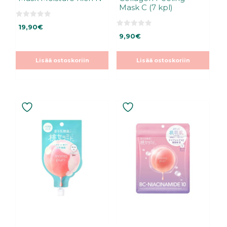
Mask C (7 kpl)
0
19,90
€
5
0
:
9,90
€
5
s
:
t
s
ä
t
Lisää ostoskoriin
Lisää ostoskoriin
ä