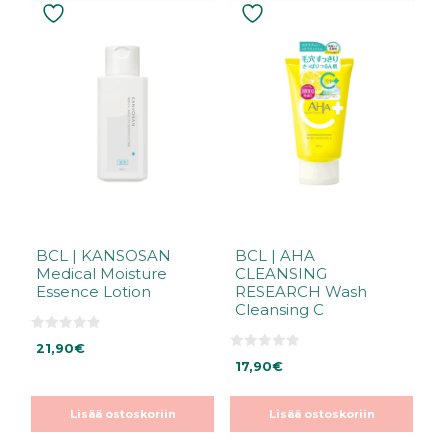
BCL | KANSOSAN
BCL | AHA
Medical Moisture
CLEANSING
Essence Lotion
RESEARCH Wash
Cleansing C
0
21,90
€
5
0
:
17,90
€
5
s
:
t
s
ä
t
Lisää ostoskoriin
Lisää ostoskoriin
ä