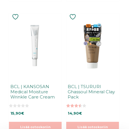
BCL | KANSOSAN
BCL | TSURURI
Medical Moisture
Ghassoul Mineral Clay
Wrinkle Care Cream
Pack
0
3.50
15,90
€
14,90
€
5
5:stä
:
s
t
Lisää ostoskoriin
Lisää ostoskoriin
ä