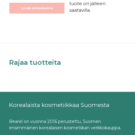
tuote on jälleen
Lisää ostoskoriin
saatavilla.
Rajaa tuotteita
Korealaista kosmetiikkaa Suomesta
Bearel on vuonna 2016 perustettu, Suomen
ensimmäinen korealaisen kosmetiikan verkkokauppa.