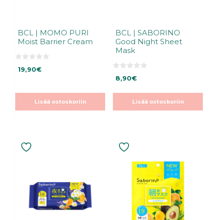
BCL | MOMO PURI
BCL | SABORINO
Moist Barrier Cream
Good Night Sheet
Mask
0
19,90
€
5
0
:
8,90
€
5
s
:
t
s
ä
t
Lisää ostoskoriin
Lisää ostoskoriin
ä