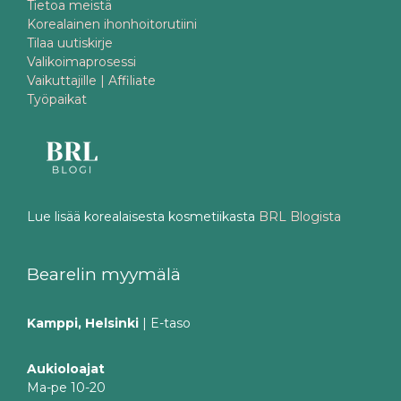
Tietoa meistä
Korealainen ihonhoitorutiini
Tilaa uutiskirje
Valikoimaprosessi
Vaikuttajille | Affiliate
Työpaikat
Lue lisää korealaisesta kosmetiikasta
BRL Blogista
Bearelin myymälä
Kamppi, Helsinki
| E-taso
Aukioloajat
Ma-pe 10-20