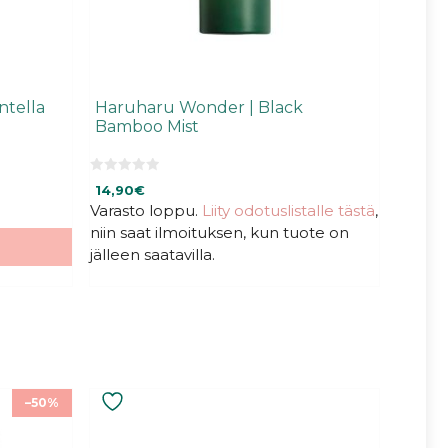
ntella
Haruharu Wonder | Black
Bamboo Mist
0
14,90
€
5
:
Varasto loppu.
Liity odotuslistalle tästä
,
s
niin saat ilmoituksen, kun tuote on
t
ä
jälleen saatavilla.
–50%