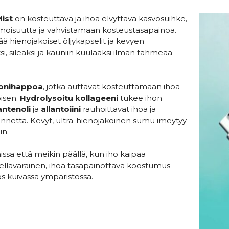
ist
on kosteuttava ja ihoa elvyttävä kasvosuihke,
oisuutta ja vahvistamaan kosteustasapainoa.
 hienojakoiset öljykapselit ja kevyen
, sileäksi ja kauniin kuulaaksi ilman tahmeaa
ronihappoa
, jotka auttavat kosteuttamaan ihoa
isen.
Hydrolysoitu kollageeni
tukee ihon
antenoli
ja
allantoiini
rauhoittavat ihoa ja
tunnetta. Kevyt, ultra-hienojakoinen sumu imeytyy
in.
issa että meikin päällä, kun iho kaipaa
 Hellävarainen, ihoa tasapainottava koostumus
 kuivassa ympäristössä.