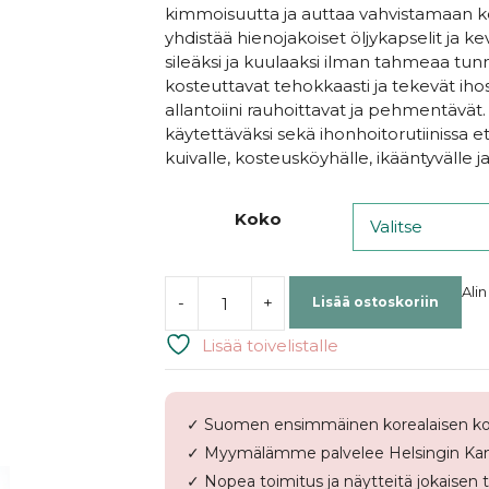
kimmoisuutta ja auttaa vahvistamaan
yhdistää hienojakoiset öljykapselit ja k
sileäksi ja kuulaaksi ilman tahmeaa tu
kosteuttavat tehokkaasti ja tekevät iho
allantoiini rauhoittavat ja pehmentävät
käytettäväksi sekä ihonhoitorutiinissa että
kuivalle, kosteusköyhälle, ikääntyvälle j
Koko
Alin
-
+
Lisää ostoskoriin
ANUA
|
Lisää toivelistalle
PDRN
Hyaluronic
Acid
✓ Suomen ensimmäinen korealaisen ko
Hydrating
✓ Myymälämme palvelee Helsingin Kam
Capsule
Mist
✓ Nopea toimitus ja näytteitä jokaisen 