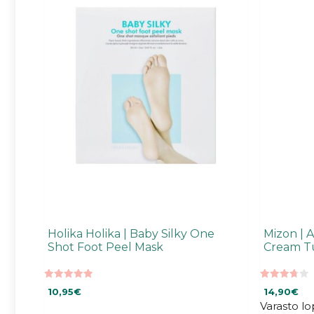
Holika Holika | Baby Silky One
Mizon | A
Shot Foot Peel Mask
Cream T
5.00
3.79
10,95
€
14,90
€
5:stä
5:stä
Varasto l