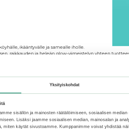
usköyhälle, ikääntyvälle ja samealle iholle.
en, raikkauden ja heleän glow-viimeistelyn yhteen tuotteese
Yksityiskohdat
a matkakoko 30 ml (erinomainen laukkuun tai reissuun mukaan
itä
mme sisällön ja mainosten räätälöimiseen, sosiaalisen median
iseen. Lisäksi jaamme sosiaalisen median, mainosalan ja analy
 tapaan tai milloin tahansa päivän aikana tuomaan iholle v
, miten käytät sivustoamme. Kumppanimme voivat yhdistää näitä t