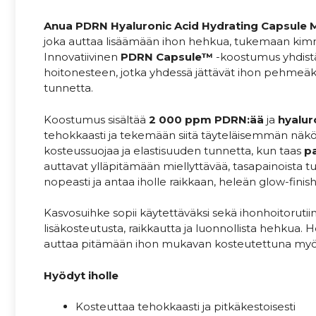
Anua PDRN Hyaluronic Acid Hydrating Capsule M
joka auttaa lisäämään ihon hehkua, tukemaan kimm
Innovatiivinen
PDRN Capsule™
-koostumus yhdistää
hoitonesteen, jotka yhdessä jättävät ihon pehmeäksi
tunnetta.
Koostumus sisältää
2 000 ppm PDRN:ää
ja
hyalu
tehokkaasti ja tekemään siitä täyteläisemmän näkö
kosteussuojaa ja elastisuuden tunnetta, kun taas
p
auttavat ylläpitämään miellyttävää, tasapainoista 
nopeasti ja antaa iholle raikkaan, heleän glow-finish
Kasvosuihke sopii käytettäväksi sekä ihonhoitorutiin
lisäkosteutusta, raikkautta ja luonnollista hehkua.
auttaa pitämään ihon mukavan kosteutettuna myös
Hyödyt iholle
Kosteuttaa tehokkaasti ja pitkäkestoisesti