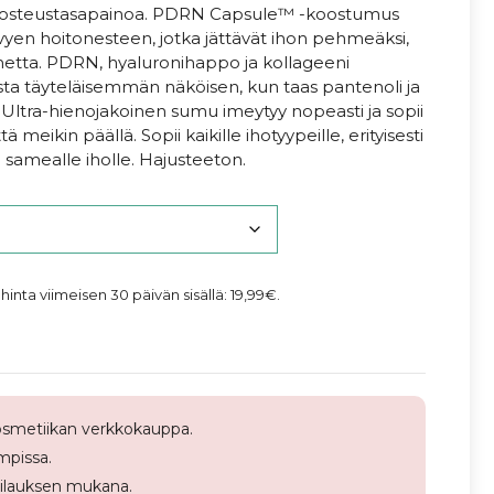
 kosteustasapainoa. PDRN Capsule™ -koostumus
evyen hoitonesteen, jotka jättävät ihon pehmeäksi,
nnetta. PDRN, hyaluronihappo ja kollageeni
sta täyteläisemmän näköisen, kun taas pantenoli ja
. Ultra-hienojakoinen sumu imeytyy nopeasti ja sopii
 meikin päällä. Sopii kaikille ihotyypeille, erityisesti
a samealle iholle. Hajusteeton.
 hinta viimeisen 30 päivän sisällä:
19,99
€
.
smetiikan verkkokauppa.
pissa.
tilauksen mukana.