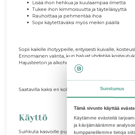
Lisää ihon hehkua ja kuulaampaa ilmettä
Tukee ihon kimmoisuutta ja täyteläisyyttä
Rauhoittaa ja pehmentää ihoa
Sopii käytettäväksi myös meikin päällä
Sopii kaikille ihotyypeille, erityisesti kuivalle, koste
Erinomainen valinta, kun haluat yhdistää kosteutuks
Hajusteeton ja alkoholiton.
Suostumus
Saatavilla kaksi eri kokoa, täysikokoinen 100 ml j
Tämä sivusto käyttää eväste
Käyttö
Käytämme evästeitä tarjoama
ja kävijämäärämme analysoim
Suihkuta kasvoille puhdistuksen jälkeen kasvoveden
kumppaneillemme tietoja siitä