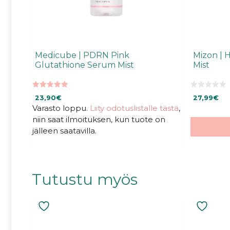
Medicube | PDRN Pink
Mizon | 
Glutathione Serum Mist
Mist
5.00
0
23,90
€
27,99
€
5:stä
5
:
Varasto loppu.
Liity odotuslistalle tästä
,
s
niin saat ilmoituksen, kun tuote on
t
ä
jälleen saatavilla.
Tutustu myös