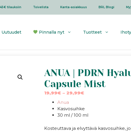
45€ tilauksiin
Toivelista
Kanta-asiakkuus
BRL Blogi
My
Uutuudet
Pinnalla nyt
Tuotteet
Ihot
ANUA | PDRN Hyalu
Capsule Mist
Hintaluokka:
19,99
€
–
29,99
€
19,99€
Anua
-
Kasvosuihke
29,99€
30 ml / 100 ml
Kosteuttava ja elvyttävä kasvosuihke, j