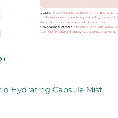
määrä
Osastot:
Kasvovedet ja -suihkeet
,
Anua
,
Best sellerit
iho
,
Korealainen kosmetiikka
,
Kuiva iho
,
Matkakokoi
Rasvoittuva iho
,
Samea iho / kirkastaminen
Avainsanat tuotteelle
Allantoiini
,
Anti-age
,
anua
,
A
face mist
,
Hyaluronihappo
,
Kasvosuihke
,
Kasvovesi
,
(0)
id Hydrating Capsule Mist