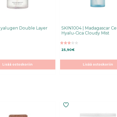
Hyalugen Double Layer
SKIN1004 | Madagascar Ce
Hyalu-Cica Cloudy Mist
3.00
25,90
€
5:stä
Lisää ostoskoriin
Lisää ostoskoriin