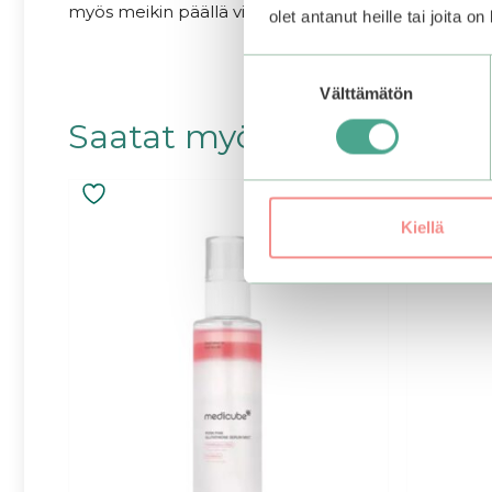
myös meikin päällä virkistävänä viimeistelynä.
olet antanut heille tai joita o
Suostumuksen
Välttämätön
valinta
Saatat myös pitää...
Kiellä