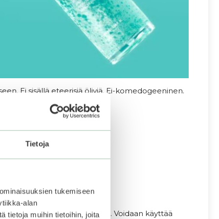
en. Ei sisällä eteerisiä öljyjä. Ei-komedogeeninen.
Tietoja
).
 ominaisuuksien tukemiseen
tiikka-alan
älitöntä kosteutusta ja hehkua. Voidaan käyttää
ietoja muihin tietoihin, joita