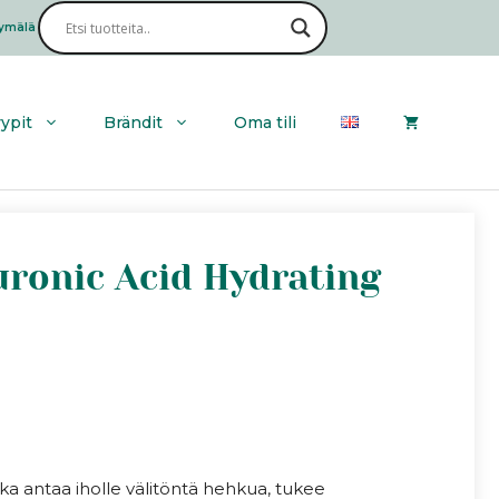
29,99€
ymälä
Haku
yypit
Brändit
Oma tili
ronic Acid Hydrating
oka antaa iholle välitöntä hehkua, tukee