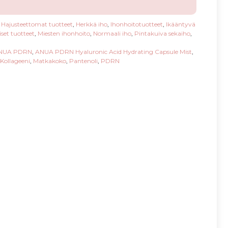
,
Hajusteettomat tuotteet
,
Herkkä iho
,
Ihonhoitotuotteet
,
Ikääntyvä
set tuotteet
,
Miesten ihonhoito
,
Normaali iho
,
Pintakuiva sekaiho
,
NUA PDRN
,
ANUA PDRN Hyaluronic Acid Hydrating Capsule Mist
,
Kollageeni
,
Matkakoko
,
Pantenoli
,
PDRN