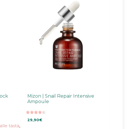
lock
Mizon | Snail Repair Intensive
Ampoule
4.35
29,90
€
5:stä
talle tästä
,