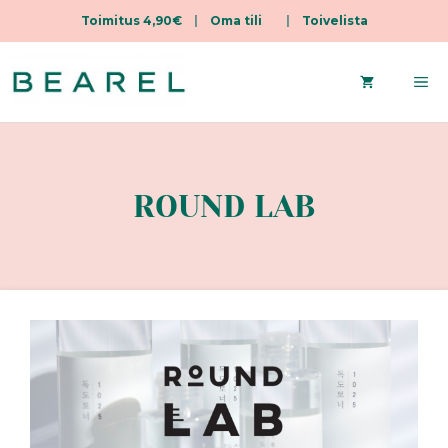
Toimitus 4,90€
|
Oma tili
|
Toivelista
Siirry
sisältöön
Va
ROUND LAB