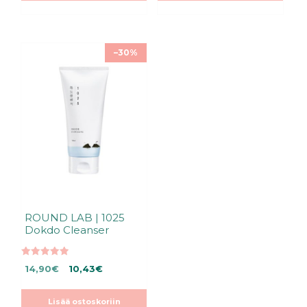
–30%
ROUND LAB | 1025
Dokdo Cleanser
5.00
Alkuperäinen
Nykyinen
14,90
€
10,43
€
5:stä
hinta
hinta
oli:
on:
Lisää ostoskoriin