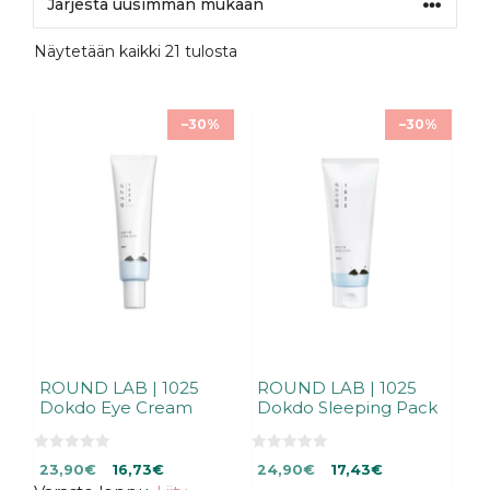
Sorted
Näytetään kaikki 21 tulosta
by
latest
–30%
–30%
ROUND LAB | 1025
ROUND LAB | 1025
Dokdo Eye Cream
Dokdo Sleeping Pack
0
0
Alkuperäinen
Nykyinen
Alkuperäinen
Nykyinen
23,90
€
16,73
€
24,90
€
17,43
€
5
5
:
:
hinta
hinta
hinta
hinta