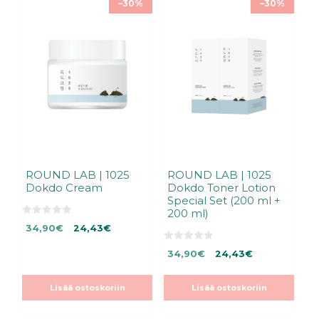
–30%
–30%
ROUND LAB | 1025
ROUND LAB | 1025
Dokdo Cream
Dokdo Toner Lotion
Special Set (200 ml +
200 ml)
0
Alkuperäinen
Nykyinen
34,90
€
24,43
€
5
:
hinta
hinta
s
0
Alkuperäinen
Nykyinen
34,90
€
24,43
€
oli:
on:
t
5
ä
:
hinta
hinta
34,90€.
34,90€.
s
oli:
on:
t
Lisää ostoskoriin
Lisää ostoskoriin
ä
34,90€.
34,90€.