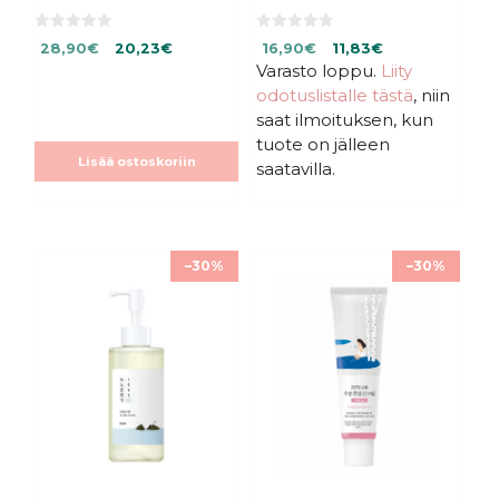
0
0
Alkuperäinen
Nykyinen
Alkuperäinen
Nykyinen
28,90
€
20,23
€
16,90
€
11,83
€
5
5
:
:
hinta
hinta
Varasto loppu.
hinta
hinta
Liity
s
s
oli:
on:
oli:
on:
odotuslistalle tästä
, niin
t
t
ä
ä
28,90€.
28,90€.
16,90€.
16,90€.
saat ilmoituksen, kun
tuote on jälleen
Lisää ostoskoriin
saatavilla.
–30%
–30%