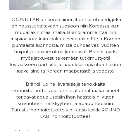
ROUND LAB on korealainen ihonhoitobrändi, joka
on noussut valtavaan suosioon niin Koreassa kuin
muuallakin maailmalla. Brändi ammentaa niin
inspiraatiota kuin raaka-aineitaankin Etelä-Korean
puhtaasta luonnosta, missä puhdas vesi, vuorten
huiput ja tuulinen ilma kohtaavat. Brändi pyrkii
myös jatkuvasti tekemään tutkimustyötä
löytääkseen parhaita ja laadukkaimpia ihonhoidon
raaka-aineita Korean maaperästä ja vedestä.
Brändi luo hellävaraisia ja tehokkaita
ihonhoitotuotteita, joiden sisältämät raaka-aineet
tarjoavat apua useisiin ihon haasteisiin, kuten
kuivuuteen, herkkyyteen ja epäpuhtauksiin.
Tutustu ihonhoitotuotteisiin. Katso kaikki ROUND
LAB ihonhoitotuotteet.