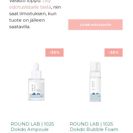
Varasto loppu.
Liity
s
s
oli:
on:
oli:
on:
odotuslistalle tästä
, niin
t
t
ä
ä
23,90€.
23,90€.
24,90€.
24,90€.
saat ilmoituksen, kun
tuote on jälleen
Lisää ostoskoriin
saatavilla.
–30%
–30%
ROUND LAB | 1025
ROUND LAB | 1025
Dokdo Ampoule
Dokdo Bubble Foam