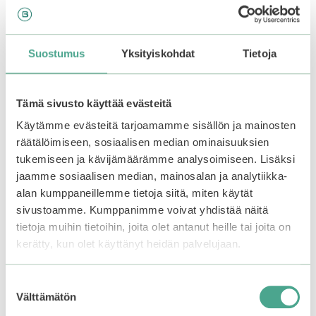
Suostumus
Yksityiskohdat
Tietoja
Tämä sivusto käyttää evästeitä
ROUND LAB | Birch
ROUND LAB | Birch
Käytämme evästeitä tarjoamamme sisällön ja mainosten
Juice Moisturizing
Juice Moisturizing
Toner
Cleanser
räätälöimiseen, sosiaalisen median ominaisuuksien
tukemiseen ja kävijämäärämme analysoimiseen. Lisäksi
jaamme sosiaalisen median, mainosalan ja analytiikka-
0
5.00
Alkuperäinen
Nykyinen
Alkuperäinen
Nykyinen
20,90
€
14,63
€
13,90
€
9,73
€
5
5:stä
alan kumppaneillemme tietoja siitä, miten käytät
:
hinta
hinta
hinta
hinta
s
oli:
on:
oli:
on:
sivustoamme. Kumppanimme voivat yhdistää näitä
t
Lisää ostoskoriin
Lisää ostoskoriin
ä
20,90€.
20,90€.
13,90€.
13,90€.
tietoja muihin tietoihin, joita olet antanut heille tai joita on
kerätty, kun olet käyttänyt heidän palvelujaan.
Suostumuksen
–30%
–30%
Välttämätön
valinta