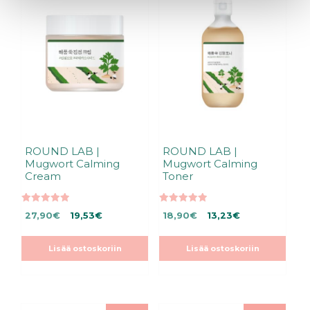
ROUND LAB |
ROUND LAB |
Mugwort Calming
Mugwort Calming
Cream
Toner
5.00
5.00
Alkuperäinen
Nykyinen
Alkuperäinen
Nykyinen
27,90
€
19,53
€
18,90
€
13,23
€
5:stä
5:stä
hinta
hinta
hinta
hinta
oli:
on:
oli:
on:
Lisää ostoskoriin
Lisää ostoskoriin
27,90€.
27,90€.
18,90€.
18,90€.