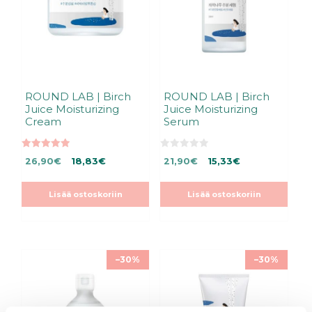
ROUND LAB | Birch
ROUND LAB | Birch
Juice Moisturizing
Juice Moisturizing
Cream
Serum
5.00
0
Alkuperäinen
Nykyinen
Alkuperäinen
Nykyinen
26,90
€
18,83
€
21,90
€
15,33
€
5:stä
5
:
hinta
hinta
hinta
hinta
s
oli:
on:
oli:
on:
t
Lisää ostoskoriin
Lisää ostoskoriin
ä
26,90€.
26,90€.
21,90€.
21,90€.
–30%
–30%