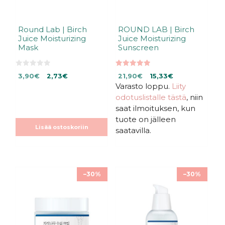
Round Lab | Birch
ROUND LAB | Birch
Juice Moisturizing
Juice Moisturizing
Mask
Sunscreen
0
5.00
Alkuperäinen
Nykyinen
Alkuperäinen
Nykyinen
3,90
€
2,73
€
21,90
€
15,33
€
5
5:stä
:
hinta
hinta
Varasto loppu.
hinta
hinta
Liity
s
oli:
on:
oli:
on:
odotuslistalle tästä
, niin
t
ä
3,90€.
3,90€.
21,90€.
21,90€.
saat ilmoituksen, kun
tuote on jälleen
Lisää ostoskoriin
saatavilla.
–30%
–30%