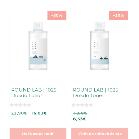
Tällä
–30%
–30%
tuotteella
on
useampi
muunnelma.
Voit
tehdä
valinnat
tuotteen
sivulla.
ROUND LAB | 1025
ROUND LAB | 1025
Dokdo Lotion
Dokdo Toner
0
0
Alkuperäinen
Nykyinen
22,90
€
16,03
€
11,90
€
5
5
:
:
hinta
hinta
8,33
€
s
s
oli:
on:
t
t
ä
ä
22,90€.
22,90€.
Lisää ostoskoriin
Valitse vaihtoehdoista