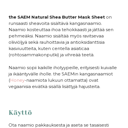
the SAEM Natural Shea Butter Mask Sheet
on
runsaasti sheavoita sisältävä kangasnaamio.
Naamio kosteuttaa ihoa tehokkaasti ja jättää sen
pehmeäksi. Naamio sisältää myös ravitsevaa
oliiviöljyä sekä rauhoittavia ja antioksidanttisia
kasviuutteita, kuten centella asiaticaa
(rohtosammakonputki) ja vihreää teetä.
Naamio sopii kaikille ihotyypeille, erityisesti kuivalle
ja ikääntyvälle iholle. the SAEMin kangasnaamiot
(
Honey
-naamiota lukuun ottamatta) ovat
vegaanisia eivätkä sisällä lisättyjä hajusteita.
Käyttö