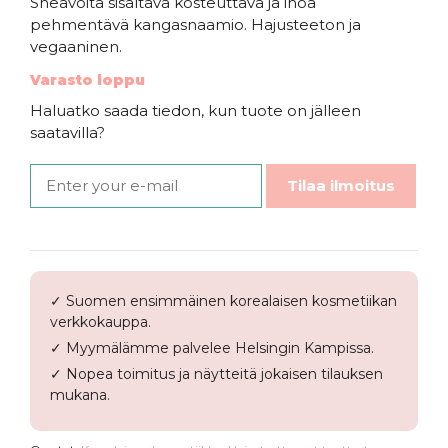
Sheavoita sisältävä kosteuttava ja ihoa
pehmentävä kangasnaamio. Hajusteeton ja
vegaaninen.
Varasto loppu
Haluatko saada tiedon, kun tuote on jälleen
saatavilla?
Tilaa ilmoitus
Lisää toivelistalle
✓ Suomen ensimmäinen korealaisen kosmetiikan
verkkokauppa.
✓ Myymälämme palvelee Helsingin Kampissa.
✓ Nopea toimitus ja näytteitä jokaisen tilauksen
mukana.