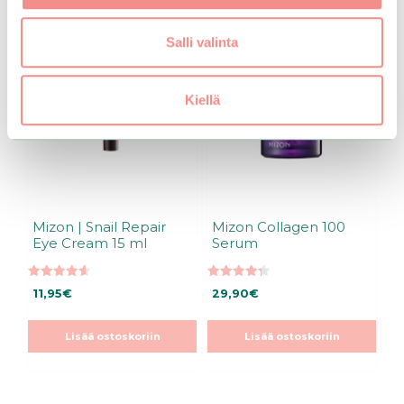
Salli valinta
Kiellä
Mizon | Snail Repair
Mizon Collagen 100
Eye Cream 15 ml
Serum
4.60
4.33
11,95
€
29,90
€
5:stä
5:stä
Lisää ostoskoriin
Lisää ostoskoriin