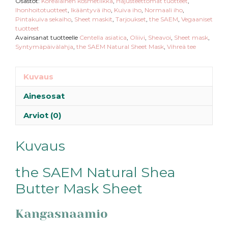
Osastot:
Korealainen kosmetiikka
,
Hajusteettomat tuotteet
,
Ihonhoitotuotteet
,
Ikääntyvä iho
,
Kuiva iho
,
Normaali iho
,
Pintakuiva sekaiho
,
Sheet maskit
,
Tarjoukset
,
the SAEM
,
Vegaaniset
tuotteet
Avainsanat tuotteelle
Centella asiatica
,
Oliivi
,
Sheavoi
,
Sheet mask
,
Syntymäpäivälahja
,
the SAEM Natural Sheet Mask
,
Vihreä tee
Kuvaus
Ainesosat
Arviot (0)
Kuvaus
the SAEM Natural Shea
Butter Mask Sheet
Kangasnaamio