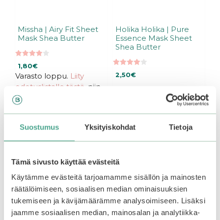
Missha | Airy Fit Sheet
Holika Holika | Pure
Mask Shea Butter
Essence Mask Sheet
Shea Butter
4.00
1,80
€
5:stä
4.00
Varasto loppu.
Liity
2,50
€
5:stä
odotuslistalle tästä
, niin
saat ilmoituksen, kun
tuote on jälleen
Suostumus
Yksityiskohdat
Tietoja
Lisää ostoskoriin
saatavilla.
Tämä sivusto käyttää evästeitä
Tutustu myös
Käytämme evästeitä tarjoamamme sisällön ja mainosten
räätälöimiseen, sosiaalisen median ominaisuuksien
tukemiseen ja kävijämäärämme analysoimiseen. Lisäksi
jaamme sosiaalisen median, mainosalan ja analytiikka-