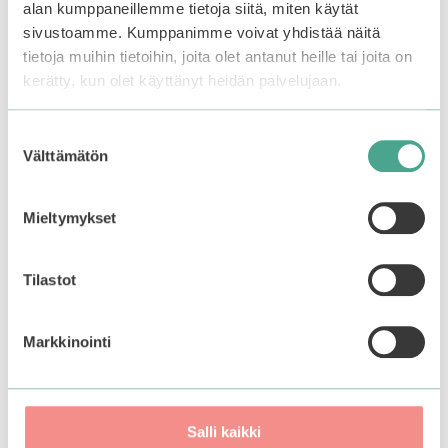
alan kumppaneillemme tietoja siitä, miten käytät
sivustoamme. Kumppanimme voivat yhdistää näitä
tietoja muihin tietoihin, joita olet antanut heille tai joita on
kerätty, kun olet käyttänyt heidän palvelujaan.
Suostumuksen
Välttämätön
valinta
Mizon | Snail Recovery
Holika Holika | Aloe
Mieltymykset
Gel Cream
Facial Cleansing Foam
4.27
3.50
Tilastot
17,90
€
9,95
€
5:stä
5:stä
Varasto loppu.
Liity
odotuslistalle tästä
, niin
Markkinointi
saat ilmoituksen, kun
tuote on jälleen
Lisää ostoskoriin
saatavilla.
Salli kaikki