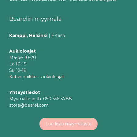
Lue lisää korealaisesta kosmetiikasta
BRL Blogista
Bearelin myymälä
Kamppi, Helsinki
| E-taso
Aukioloajat
Ma-pe 10-20
La 10-19
Su 12-18
Katso poikkeusaukioloajat
Yhteystiedot
Myymälän puh. 050 556 3788
store@bearel.com
Lue lisää myymälästä