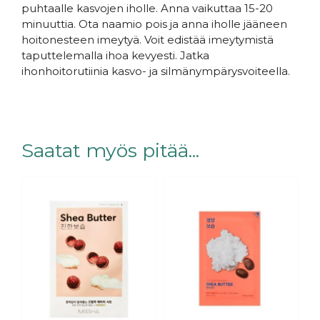
Ota naamio pakkauksesta ja aseta se tasaisesti
puhtaalle kasvojen iholle. Anna vaikuttaa 15-20
minuuttia. Ota naamio pois ja anna iholle jääneen
hoitonesteen imeytyä. Voit edistää imeytymistä
taputtelemalla ihoa kevyesti. Jatka
ihonhoitorutiinia kasvo- ja silmänympärysvoiteella.
Saatat myös pitää...