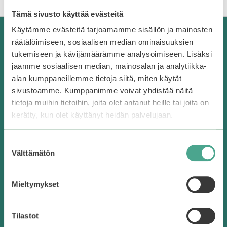
Tämä sivusto käyttää evästeitä
Käytämme evästeitä tarjoamamme sisällön ja mainosten
Korealaista kosmetiikkaa Suomesta
räätälöimiseen, sosiaalisen median ominaisuuksien
tukemiseen ja kävijämäärämme analysoimiseen. Lisäksi
Bearel on vuonna 2016 perustettu, Suomen
jaamme sosiaalisen median, mainosalan ja analytiikka-
ensimmäinen korealaisen kosmetiikan verkkokauppa.
alan kumppaneillemme tietoja siitä, miten käytät
sivustoamme. Kumppanimme voivat yhdistää näitä
Facebook
Instagram
TikTok
tietoja muihin tietoihin, joita olet antanut heille tai joita on
kerätty, kun olet käyttänyt heidän palvelujaan.
Suostumuksen
Asiakaspalvelu
Välttämätön
valinta
Verkkokaupan asiakaspalvelu palvelee arkisin klo 9-17
Mieltymykset
sähköpostitse info@bearel.com
Tilastot
Ota yhteyttä | Asiakaspalvelu
Usein kysyttyä