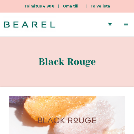
Toimitus 4,90€
|
Oma tili
|
Toivelista
Siirry
sisältöön
Va
Black Rouge