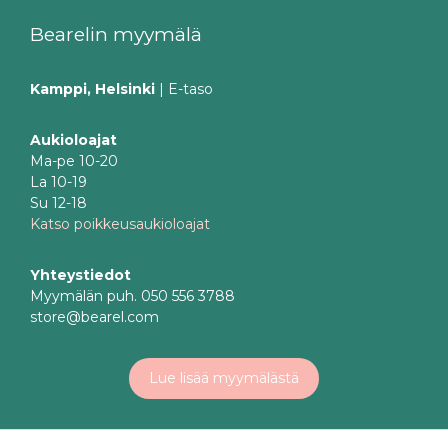
Bearelin myymälä
Kamppi, Helsinki
| E-taso
Aukioloajat
Ma-pe 10-20
La 10-19
Su 12-18
Katso poikkeusaukioloajat
Yhteystiedot
Myymälän puh. 050 556 3788
store@bearel.com
Lue lisää myymälästä