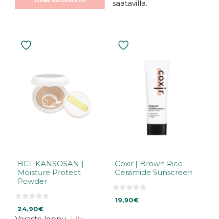
saatavilla.
BCL KANSOSAN |
Coxir | Brown Rice
Moisture Protect
Ceramide Sunscreen
Powder
0
19,90
€
5
0
:
24,90
€
5
s
:
Varasto loppu.
Liity