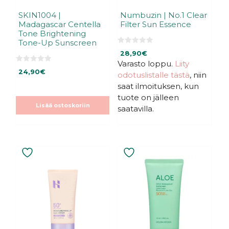
SKIN1004 |
Numbuzin | No.1 Clear
Madagascar Centella
Filter Sun Essence
Tone Brightening
Tone-Up Sunscreen
0
28,90
€
5
:
Varasto loppu.
Liity
0
s
24,90
€
odotuslistalle tästä
, niin
5
t
:
ä
saat ilmoituksen, kun
s
t
tuote on jälleen
ä
Lisää ostoskoriin
saatavilla.