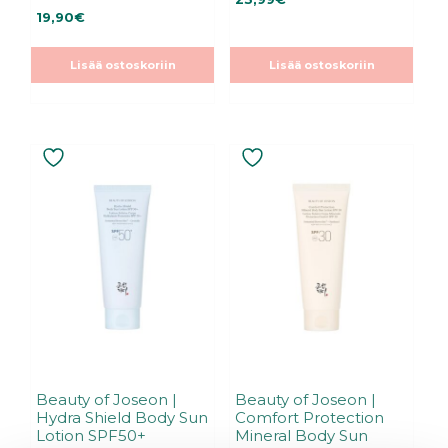
5
0
:
19,90
€
5
s
:
t
s
ä
t
Lisää ostoskoriin
Lisää ostoskoriin
ä
Beauty of Joseon |
Beauty of Joseon |
Hydra Shield Body Sun
Comfort Protection
Lotion SPF50+
Mineral Body Sun