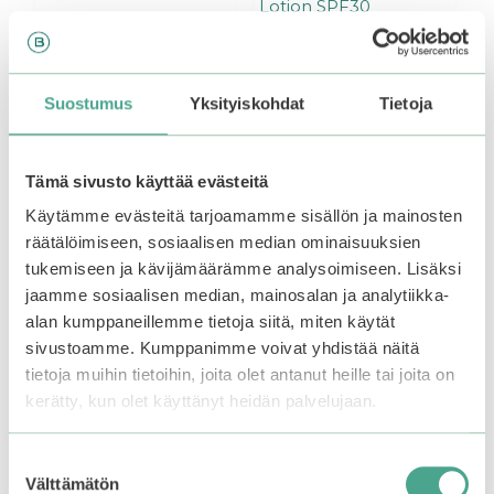
Lotion SPF30
0
19,99
€
5
0
:
19,99
€
5
s
:
t
s
Suostumus
Yksityiskohdat
Tietoja
ä
t
Lisää ostoskoriin
Lisää ostoskoriin
ä
Tämä sivusto käyttää evästeitä
Käytämme evästeitä tarjoamamme sisällön ja mainosten
räätälöimiseen, sosiaalisen median ominaisuuksien
tukemiseen ja kävijämäärämme analysoimiseen. Lisäksi
jaamme sosiaalisen median, mainosalan ja analytiikka-
alan kumppaneillemme tietoja siitä, miten käytät
sivustoamme. Kumppanimme voivat yhdistää näitä
tietoja muihin tietoihin, joita olet antanut heille tai joita on
kerätty, kun olet käyttänyt heidän palvelujaan.
Suostumuksen
Välttämätön
valinta
AMUSE | Beige Tone-
AMUSE | Dew