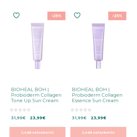
–25%
–25%
BIOHEAL BOH |
BIOHEAL BOH |
Probioderm Collagen
Probioderm Collagen
Tone Up Sun Cream
Essence Sun Cream
0
0
Alkuperäinen
Nykyinen
Alkuperäinen
Nykyinen
31,99
€
23,99
€
31,99
€
23,99
€
5
5
:
:
hinta
hinta
hinta
hinta
s
s
oli:
on:
oli:
on:
t
t
Lisää ostoskoriin
Lisää ostoskoriin
ä
ä
31,99€.
31,99€.
31,99€.
31,99€.