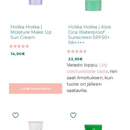
Holika Holika |
Holika Holika | Aloe
Moisture Make Up
Cica Waterproof
Sun Cream
Sunscreen SPF50+
PA++++
5.00
14,90
€
5:stä
4.71
22,95
€
5:stä
Varasto loppu.
Liity
odotuslistalle tästä
, niin
saat ilmoituksen, kun
tuote on jälleen
Lisää ostoskoriin
saatavilla.