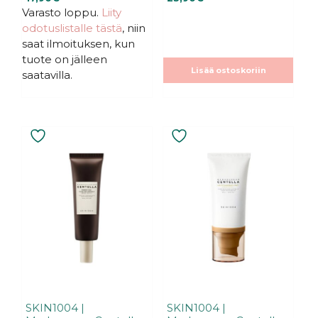
5
5
:
:
Varasto loppu.
Liity
s
s
odotuslistalle tästä
, niin
t
t
ä
ä
saat ilmoituksen, kun
tuote on jälleen
Lisää ostoskoriin
saatavilla.
SKIN1004 |
SKIN1004 |