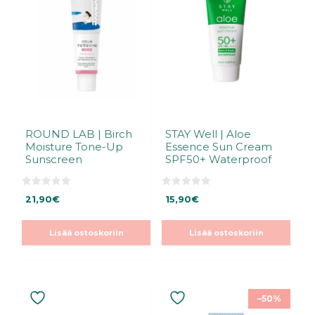
ROUND LAB | Birch
STAY Well | Aloe
Moisture Tone-Up
Essence Sun Cream
Sunscreen
SPF50+ Waterproof
0
0
21,90
€
15,90
€
5
5
:
:
s
s
t
t
Lisää ostoskoriin
Lisää ostoskoriin
ä
ä
–50%