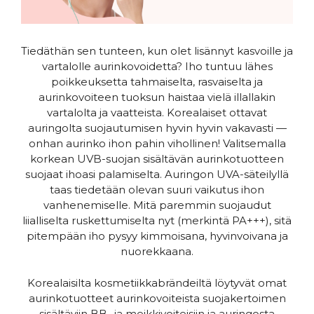
Tiedäthän sen tunteen, kun olet lisännyt kasvoille ja
vartalolle aurinkovoidetta? Iho tuntuu lähes
poikkeuksetta tahmaiselta, rasvaiselta ja
aurinkovoiteen tuoksun haistaa vielä illallakin
vartalolta ja vaatteista. Korealaiset ottavat
auringolta suojautumisen hyvin hyvin vakavasti —
onhan aurinko ihon pahin vihollinen! Valitsemalla
korkean UVB-suojan sisältävän aurinkotuotteen
suojaat ihoasi palamiselta. Auringon UVA-säteilyllä
taas tiedetään olevan suuri vaikutus ihon
vanhenemiselle. Mitä paremmin suojaudut
liialliselta ruskettumiselta nyt (merkintä PA+++), sitä
pitempään iho pysyy kimmoisana, hyvinvoivana ja
nuorekkaana.
Korealaisilta kosmetiikkabrändeiltä löytyvät omat
aurinkotuotteet aurinkovoiteista suojakertoimen
sisältäviin BB- ja meikkivoiteisiin ja auringosta