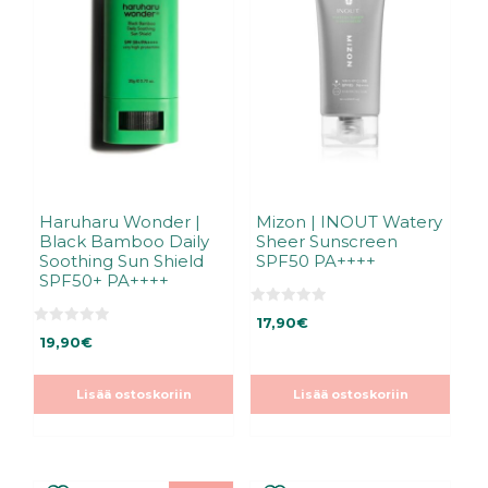
Haruharu Wonder |
Mizon | INOUT Watery
Black Bamboo Daily
Sheer Sunscreen
Soothing Sun Shield
SPF50 PA++++
SPF50+ PA++++
0
17,90
€
5
0
:
19,90
€
5
s
:
t
s
ä
t
Lisää ostoskoriin
Lisää ostoskoriin
ä