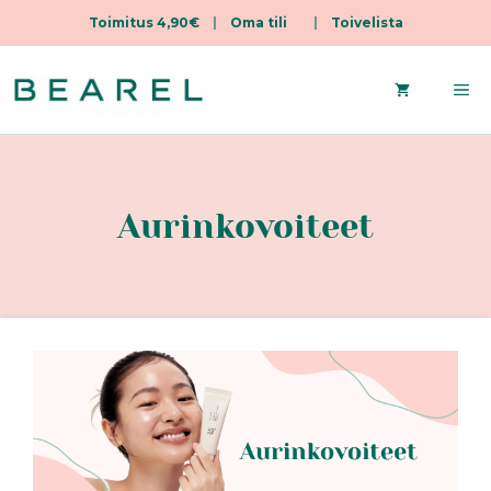
Toimitus 4,90€
|
Oma tili
|
Toivelista
Siirry
sisältöön
Va
Aurinkovoiteet