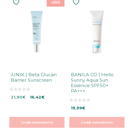
–25%
iUNIK | Beta Glucan
BANILA CO | Hello
Barrier Sunscreen
Sunny Aqua Sun
Essence SPF50+
PA+++
0
Alkuperäinen
Nykyinen
21,90
€
16,42
€
5
:
hinta
hinta
s
0
19,99
€
oli:
on:
t
5
ä
:
21,90€.
21,90€.
s
t
Lisää ostoskoriin
Lisää ostoskoriin
ä