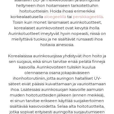
heltyneen ihon hoitamiseen tarkoitettuihin
hoitotuotteisiin. Hoida ihoasi erimerkiksi
korkealaatuisella
aloegeelillä
tai
persikkageelillä
.
Toisin kuin monet länsimaiset aurinkotuotteet,
korealaiset aurinkovoiteet ovat kevyitä iholla.
Aurinkotuotteet imeytyvät hyvin nopeasti, niissä on
miellyttävä tuoksu ja ne sisältävät runsaasti ihoa
hoitavia ainesosia.
Korealaisissa aurinkosuojissa yhdistyvät ihon hoito ja
sen suojaus, eikä sinun tarvitse enää pelätä finnejä
kasvoilla. Aurinkovoiteen tulisikin kuulua
olennaisena osana jokapäiväiseen
ihonhoitorutiiniin, jotta auringon haitalliset UV-
säteet eivät pääsisi kuivattamaan ja vaurioittamaan
ihoa. Lisätessäsi aurinkosuojan kasvoille aamuisin
muiden hoitotuotteiden jälkeen (ennen meikkiä),
ei sinun tarvitse erikseen käyttää suojakertoimen
sisältävää kasvovoidetta. Selaa alta hoitotuotteita,
jotka sopivat erityisesti auringolta suojautumiseen