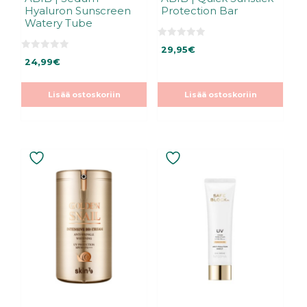
Hyaluron Sunscreen
Protection Bar
Watery Tube
0
29,95
€
5
0
:
24,99
€
5
s
:
t
s
ä
t
Lisää ostoskoriin
Lisää ostoskoriin
ä