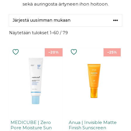
sekä auringosta ärtyneen ihon hoitoon.
Sorted
Näytetään tulokset 1–60 / 79
by
latest
–20%
–25%
MEDICUBE | Zero
Anua | Invisible Matte
Pore Moisture Sun
Finish Sunscreen