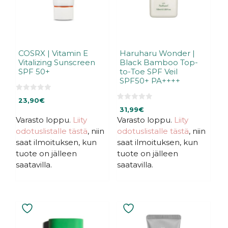
COSRX | Vitamin E
Haruharu Wonder |
Vitalizing Sunscreen
Black Bamboo Top-
SPF 50+
to-Toe SPF Veil
SPF50+ PA++++
0
23,90
€
5
0
:
31,99
€
5
s
:
Varasto loppu.
Liity
Varasto loppu.
Liity
t
s
ä
odotuslistalle tästä
, niin
odotuslistalle tästä
, niin
t
ä
saat ilmoituksen, kun
saat ilmoituksen, kun
tuote on jälleen
tuote on jälleen
saatavilla.
saatavilla.