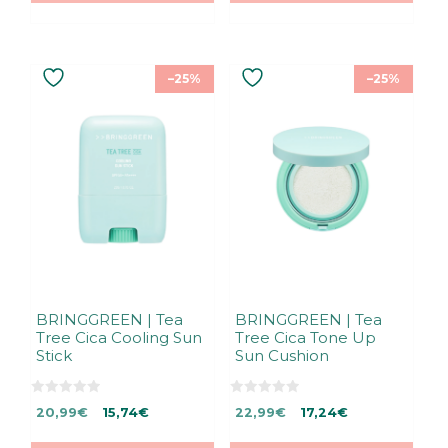
–25%
–25%
BRINGGREEN | Tea
BRINGGREEN | Tea
Tree Cica Cooling Sun
Tree Cica Tone Up
Stick
Sun Cushion
0
0
Alkuperäinen
Nykyinen
Alkuperäinen
Nykyinen
20,99
€
15,74
€
22,99
€
17,24
€
5
5
:
:
hinta
hinta
hinta
hinta
s
s