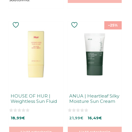
–25%
HOUSE OF HUR |
ANUA | Heartleaf Silky
Weightless Sun Fluid
Moisture Sun Cream
0
0
Alkuperäinen
Nykyinen
18,99
€
21,99
€
16,49
€
5
5
:
:
hinta
hinta
s
s
oli:
on:
t
t