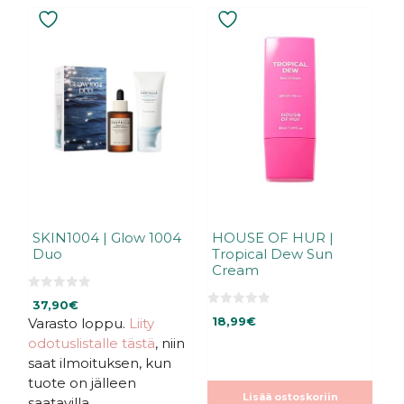
SKIN1004 | Glow 1004
HOUSE OF HUR |
Duo
Tropical Dew Sun
Cream
0
37,90
€
5
0
:
Varasto loppu.
Liity
18,99
€
5
s
:
odotuslistalle tästä
, niin
t
s
ä
t
saat ilmoituksen, kun
ä
tuote on jälleen
Lisää ostoskoriin
saatavilla.