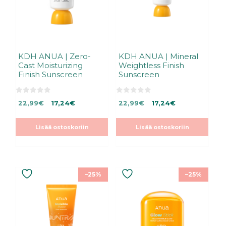
KDH ANUA | Zero-
KDH ANUA | Mineral
Cast Moisturizing
Weightless Finish
Finish Sunscreen
Sunscreen
0
0
Alkuperäinen
Nykyinen
Alkuperäinen
Nykyinen
22,99
€
17,24
€
22,99
€
17,24
€
5
5
:
:
hinta
hinta
hinta
hinta
s
s
oli:
on:
oli:
on:
t
t
Lisää ostoskoriin
Lisää ostoskoriin
ä
ä
22,99€.
22,99€.
22,99€.
22,99€.
–25%
–25%