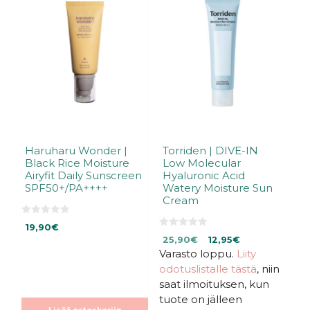
Haruharu Wonder |
Torriden | DIVE-IN
Black Rice Moisture
Low Molecular
Airyfit Daily Sunscreen
Hyaluronic Acid
SPF50+/PA++++
Watery Moisture Sun
Cream
0
19,90
€
5
0
Alkuperäinen
Nykyinen
:
25,90
€
12,95
€
5
s
:
Varasto loppu.
hinta
hinta
Liity
t
s
ä
oli:
on:
odotuslistalle tästä
, niin
t
ä
25,90€.
25,90€.
saat ilmoituksen, kun
tuote on jälleen
Lisää ostoskoriin