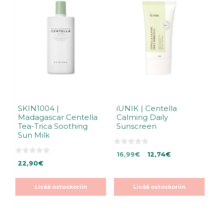
SKIN1004 |
iUNIK | Centella
Madagascar Centella
Calming Daily
Tea-Trica Soothing
Sunscreen
Sun Milk
0
Alkuperäinen
Nykyinen
16,99
€
12,74
€
5
0
:
22,90
€
hinta
hinta
5
s
:
oli:
on:
t
s
ä
16,99€.
16,99€.
t
Lisää ostoskoriin
Lisää ostoskoriin
ä