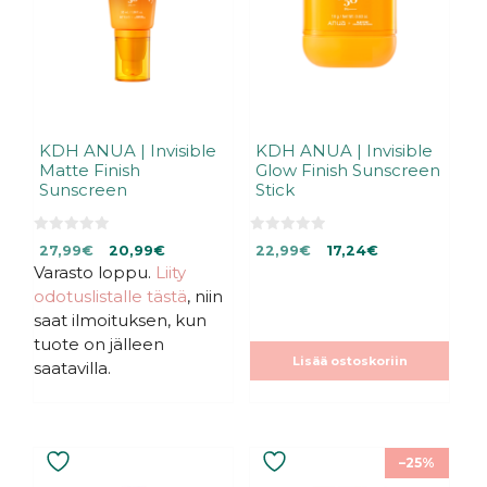
KDH ANUA | Invisible
KDH ANUA | Invisible
Matte Finish
Glow Finish Sunscreen
Sunscreen
Stick
0
0
Alkuperäinen
Nykyinen
Alkuperäinen
Nykyinen
27,99
€
20,99
€
22,99
€
17,24
€
5
5
:
:
Varasto loppu.
hinta
hinta
Liity
hinta
hinta
s
s
oli:
on:
oli:
on:
odotuslistalle tästä
, niin
t
t
ä
ä
27,99€.
27,99€.
22,99€.
22,99€.
saat ilmoituksen, kun
tuote on jälleen
Lisää ostoskoriin
saatavilla.
–25%