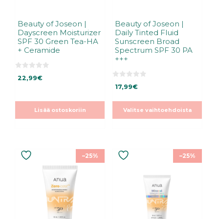
sivulla.
Beauty of Joseon |
Beauty of Joseon |
Dayscreen Moisturizer
Daily Tinted Fluid
SPF 30 Green Tea-HA
Sunscreen Broad
+ Ceramide
Spectrum SPF 30 PA
+++
0
22,99
€
5
0
:
17,99
€
5
s
:
t
s
ä
t
Lisää ostoskoriin
Valitse vaihtoehdoista
ä
–25%
–25%