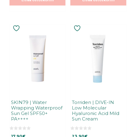
Lisää ostoskoriin
Lisää ostoskoriin
ä
ä
21,99€.
21,99€.
SKIN79 | Water
Torriden | DIVE-IN
Wrapping Waterproof
Low Molecular
Sun Gel SPF50+
Hyaluronic Acid Mild
PA++++
Sun Cream
0
0
17,90
€
23,90
€