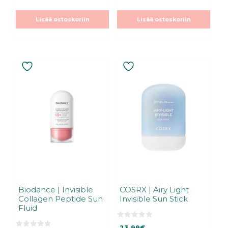
s
:
t
s
ä
t
Lisää ostoskoriin
Lisää ostoskoriin
ä
Biodance | Invisible
COSRX | Airy Light
Collagen Peptide Sun
Invisible Sun Stick
Fluid
0
23,99
€