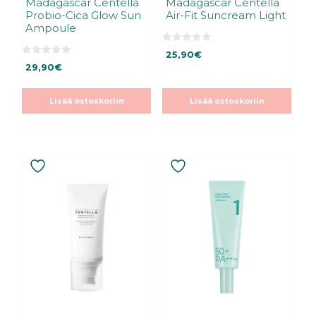
Madagascar Centella
Madagascar Centella
Probio-Cica Glow Sun
Air-Fit Suncream Light
Ampoule
0
25,90
€
5
0
:
29,90
€
5
s
:
t
s
ä
t
Lisää ostoskoriin
Lisää ostoskoriin
ä