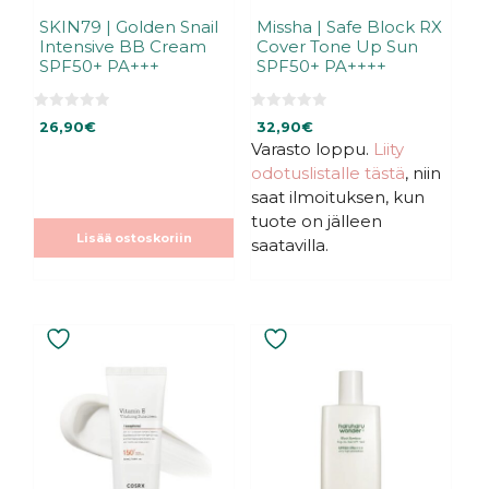
SKIN79 | Golden Snail
Missha | Safe Block RX
Intensive BB Cream
Cover Tone Up Sun
SPF50+ PA+++
SPF50+ PA++++
0
0
26,90
€
32,90
€
5
5
:
:
Varasto loppu.
Liity
s
s
odotuslistalle tästä
, niin
t
t
ä
ä
saat ilmoituksen, kun
tuote on jälleen
Lisää ostoskoriin
saatavilla.