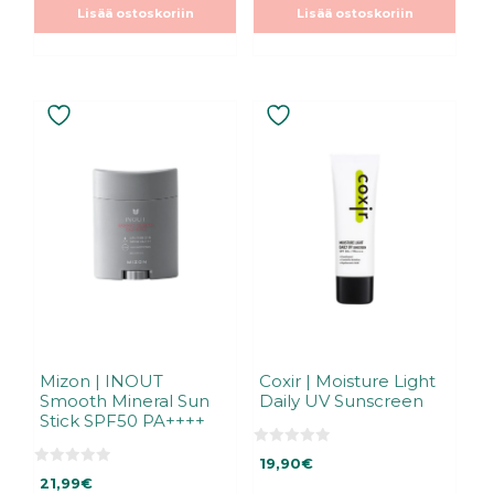
oli:
on:
oli:
on:
t
t
Lisää ostoskoriin
Lisää ostoskoriin
ä
ä
20,99€.
20,99€.
22,99€.
22,99€.
Mizon | INOUT
Coxir | Moisture Light
Smooth Mineral Sun
Daily UV Sunscreen
Stick SPF50 PA++++
0
19,90
€
5
0
:
21,99
€
5