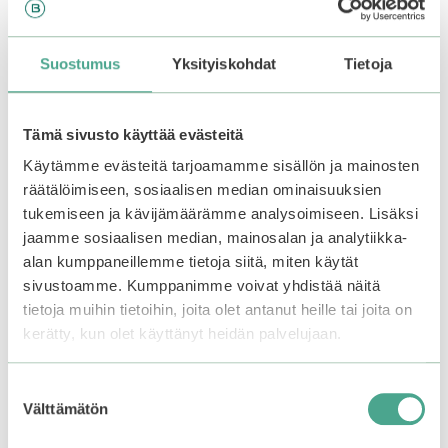
Tällä
Tällä
–20%
–20%
ALE
ALE
tuotteella
tuotteella
Suostumus
Yksityiskohdat
Tietoja
on
on
useampi
useampi
muunnelma.
muunnelma.
Tämä sivusto käyttää evästeitä
Voit
Voit
tehdä
tehdä
Käytämme evästeitä tarjoamamme sisällön ja mainosten
valinnat
valinnat
räätälöimiseen, sosiaalisen median ominaisuuksien
tuotteen
tuotteen
tukemiseen ja kävijämäärämme analysoimiseen. Lisäksi
sivulla.
sivulla.
jaamme sosiaalisen median, mainosalan ja analytiikka-
alan kumppaneillemme tietoja siitä, miten käytät
Holika Holika |
Holika Holika |
sivustoamme. Kumppanimme voivat yhdistää näitä
Wonder Drawing 24hr
Wonder Drawing
tietoja muihin tietoihin, joita olet antanut heille tai joita on
Auto Eyebrow
Skinny Eyebrow
kerätty, kun olet käyttänyt heidän palvelujaan.
5.00
4.38
Hintaluokka:
Hintaluokka:
6,32
€
–
7,90
€
7,12
€
–
8,90
€
5:stä
5:stä
6,32€
7,12€
Suostumuksen
-
-
Välttämätön
valinta
Valitse vaihtoehdoista
Valitse vaihtoehdoista
7,90€
8,90€