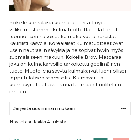
Kokeile korealaisia kulmatuotteita. Löydät
valikoimastamme kulmatuotteitta joilla loihdit
luonnollisen näköiset kulmakarvat ja korostat
kauniisti kasvoja. Korealaiset kulmatuotteet ovat
usein neutraalin sävyisiä ja ne sopivat hyvin myös
suomalaiseen makuun. Kokeile Brow Mascaraa
joka on kulmakarvoille tarkoitettu geelimäinen
tuote. Muotoile ja sävytä kulmakarvat luonnollisen
lopputuloksen saamiseksi. Kulmavärit ja
kulmakynät auttavat sinua luomaan huolitellun
ilmeen.
Sorted
Näytetään kaikki 4 tulosta
by
latest