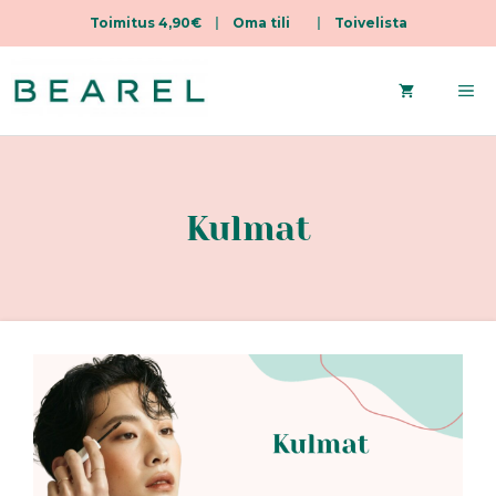
Toimitus 4,90€
|
Oma tili
|
Toivelista
Siirry
sisältöön
Va
Kulmat