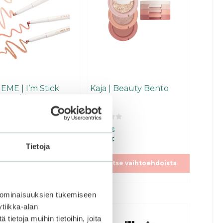
Voit
tehdä
at
valinnat
een
tuotteen
.
sivulla.
EME | I’m Stick
Kaja | Beauty Bento
dow Shimmer
0
€
25,99
€
5
:
€
19,49
€
s
Tietoja
t
ä
litse vaihtoehdoista
Valitse vaihtoehdoista
 ominaisuuksien tukemiseen
tiikka-alan
ietoja muihin tietoihin, joita