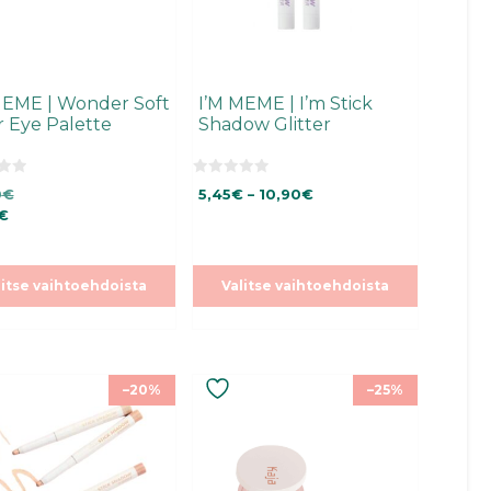
.
sivulla.
MEME | Wonder Soft
I’M MEME | I’m Stick
r Eye Palette
Shadow Glitter
0
Hintaluokka:
0
€
5,45
€
–
10,90
€
5
:
5,45€
€
s
-
t
ä
10,90€
litse vaihtoehdoista
Valitse vaihtoehdoista
Tällä
–20%
–25%
ella
tuotteella
on
mpi
useampi
nelma.
muunnelma.