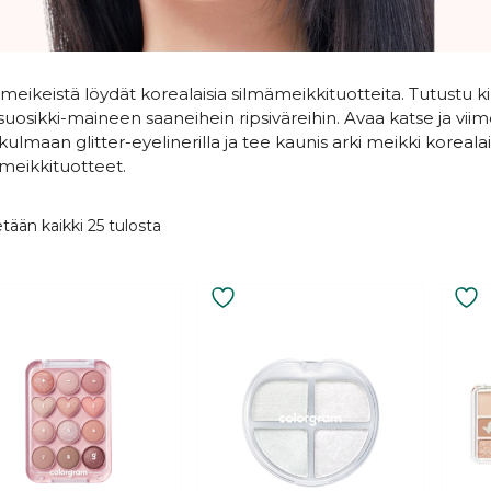
meikeistä löydät korealaisia silmämeikkituotteita. Tutustu kim
isuosikki-maineen saaneihein ripsiväreihin. Avaa katse ja viim
kulmaan glitter-eyelinerilla ja tee kaunis arki meikki korealais
meikkituotteet.
.
Sorted
tään kaikki 25 tulosta
by
latest
Tällä
Tällä
eella
tuotteella
tuotte
on
on
mpi
useampi
usea
nelma.
muunnelma.
muun
Voit
Voit
ä
tehdä
tehdä
nat
valinnat
valinn
teen
tuotteen
tuott