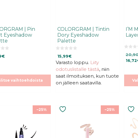
a.
sivulla.
sivulla
ORGRAM | Pin
COLORGRAM | Tintin
I’M 
nt Eyeshadow
Dory Eyeshadow
Laye
tte
Palette
0
0
20,9
9
€
15,99
€
5
5
:
16,72
:
Varasto loppu.
Liity
s
s
t
odotuslistalle tästä
, niin
t
ä
ä
saat ilmoituksen, kun tuote
litse vaihtoehdoista
Va
on jälleen saatavilla.
Tällä
Tällä
–25%
–25%
eella
tuotteella
tuotte
on
on
mpi
useampi
usea
nelma.
muunnelma.
muun