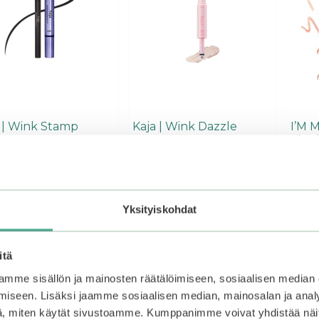
Voit
Voit
ä
tehdä
tehdä
nat
valinnat
valinn
teen
tuotteen
tuott
a.
sivulla.
sivulla
 | Wink Stamp
Kaja | Wink Dazzle
I’M M
Sha
0
0
9
€
21,99
€
10,90
5
5
:
:
4
€
16,49
€
8,72
s
s
Yksityiskohdat
t
t
ä
ä
litse vaihtoehdoista
Valitse vaihtoehdoista
Va
itä
mme sisällön ja mainosten räätälöimiseen, sosiaalisen median
iseen. Lisäksi jaamme sosiaalisen median, mainosalan ja analy
Tällä
–50%
, miten käytät sivustoamme. Kumppanimme voivat yhdistää näitä t
eella
tuotteella