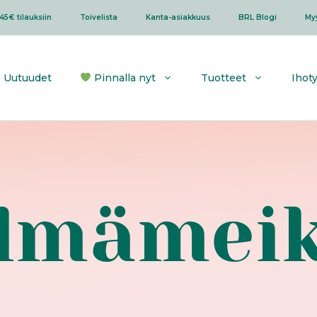
45€ tilauksiin
Toivelista
Kanta-asiakkuus
BRL Blogi
My
Uutuudet
Pinnalla nyt
Tuotteet
Ihot
ilmämeik