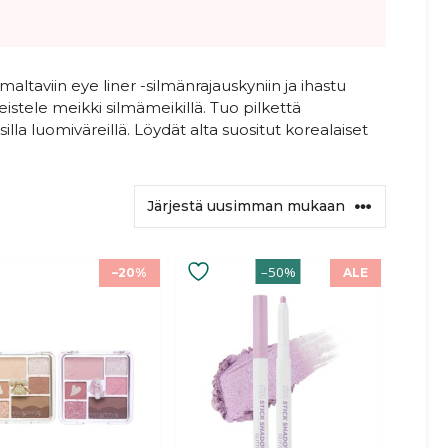
altaviin eye liner -silmänrajauskyniin ja ihastu
eistele meikki silmämeikillä. Tuo pilkettä
illa luomiväreillä. Löydät alta suositut korealaiset
Tällä
–50%
–20%
ALE
ella
tuotteella
on
mpi
useampi
nelma.
muunnelma.
Voit
tehdä
at
valinnat
een
tuotteen