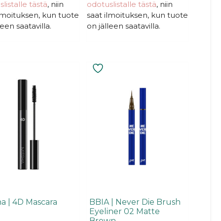
t
listalle tästä
, niin
odotuslistalle tästä
, niin
ä
ilmoituksen, kun tuote
saat ilmoituksen, kun tuote
leen saatavilla.
on jälleen saatavilla.
ha | 4D Mascara
BBIA | Never Die Brush
Eyeliner 02 Matte
Brown