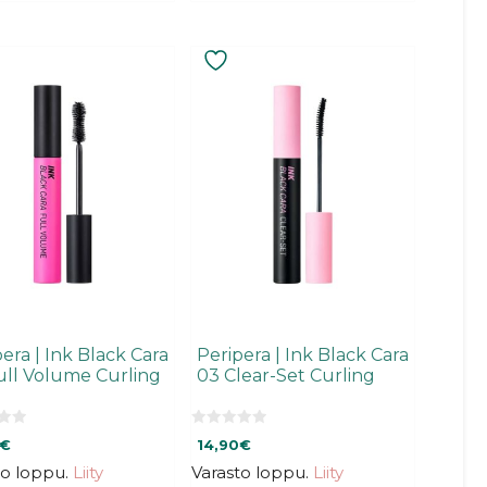
era | Ink Black Cara
Peripera | Ink Black Cara
ull Volume Curling
03 Clear-Set Curling
0
€
14,90
€
5
:
to loppu.
Liity
Varasto loppu.
Liity
s