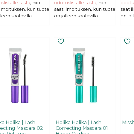
t
oli:
on:
slistalle tästä
, niin
odotuslistalle tästä
, niin
odotus
t
ä
ä
25,90€.
20,72€.
ilmoituksen, kun tuote
saat ilmoituksen, kun tuote
saat 
lleen saatavilla.
on jälleen saatavilla.
on jäl
ka Holika | Lash
Holika Holika | Lash
Miss
ecting Mascara 02
Correcting Mascara 01
ine Volume
Hyper Curling