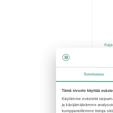
Voit
tehd
valin
tuot
sivull
Kaja
0
28,9
5
:
21,7
s
Suostumus
t
ä
Va
Tämä sivusto käyttää eväste
Käytämme evästeitä tarjoama
ja kävijämäärämme analysoim
Tällä
kumppaneillemme tietoja siitä
tuott