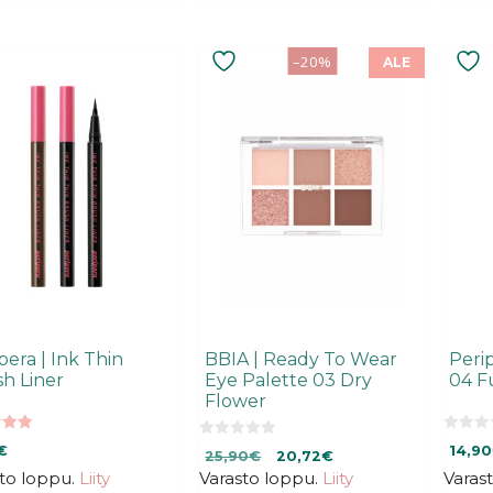
–20%
ALE
eella
mpi
nelma.
ä
nat
teen
a.
pera | Ink Thin
BBIA | Ready To Wear
Perip
h Liner
Eye Palette 03 Dry
04 F
Flower
0
0
€
14,90
Alkuperäinen
Nykyinen
25,90
€
20,72
€
5
5
:
:
to loppu.
Liity
Varasto loppu.
hinta
Liity
hinta
Varas
s
s