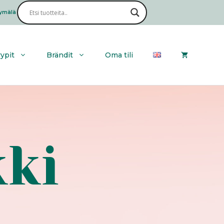
ymälä
Haku
yypit
Brändit
Oma tili
ki