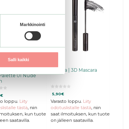
Markkinointi
Salli kaikki
 | Ready To Wear
Missha | 3D Mascara
Palette 01 Nude
h
0
5,90
€
€
5
:
to loppu.
Liity
Varasto loppu.
Liity
s
t
listalle tästä
, niin
odotuslistalle tästä
, niin
ä
ilmoituksen, kun tuote
saat ilmoituksen, kun tuote
leen saatavilla.
on jälleen saatavilla.