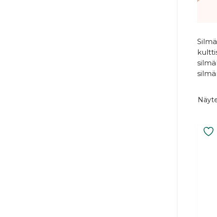
Silmä
kultt
silmä
silmä
Näyte
Tällä
tuott
on
usea
muun
Voit
tehd
valin
tuot