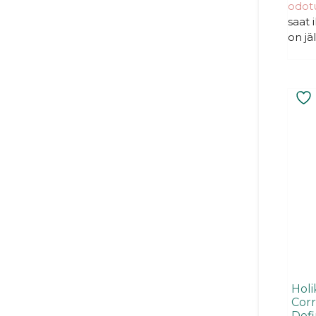
odotu
saat 
on jä
Holi
Corr
Def