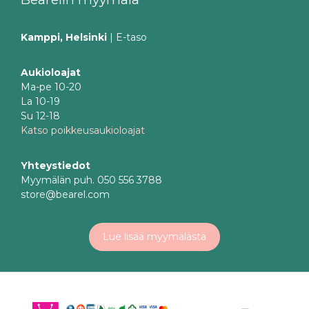
Kamppi, Helsinki
| E-taso
Aukioloajat
Ma-pe 10-20
La 10-19
Su 12-18
Katso poikkeusaukioloajat
Yhteystiedot
Myymälän puh. 050 556 3788
store@bearel.com
Lue lisää myymälästä