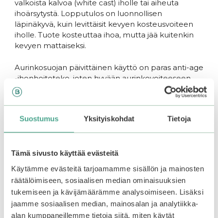
valkoista kalvoa (white cast) iholle tai aiheuta
ihoärsytystä. Lopputulos on luonnollisen
läpinäkyvä, kuin levittäisit kevyen kosteusvoiteen
iholle. Tuote kosteuttaa ihoa, mutta jää kuitenkin
kevyen mattaiseksi.
Aurinkosuojan päivittäinen käyttö on paras anti-age
-ihonhoitoteko, joten hyvään aurinkovoiteeseen
kannattaa panostaa!
Tuotteen hyödyt lyhyesti
Suostumus
Yksityiskohdat
Tietoja
Korkea suojakerroin SPF50+ PA++++,
kemiallinen suoja
Suojaa ihoa auringolta ja ulkoisilta
Tämä sivusto käyttää evästeitä
stressitekijöiltä ollen veden- ja hienpitävä
Käytämme evästeitä tarjoamamme sisällön ja mainosten
Kevyt, nopeasti imeytyvä
räätälöimiseen, sosiaalisen median ominaisuuksien
Sopii hyvin meikin alle
tukemiseen ja kävijämäärämme analysoimiseen. Lisäksi
Pehmeä, semimattainen lopputulos
jaamme sosiaalisen median, mainosalan ja analytiikka-
Sopii kaikille ihonsävyille, ei white castia
alan kumppaneillemme tietoja siitä, miten käytät