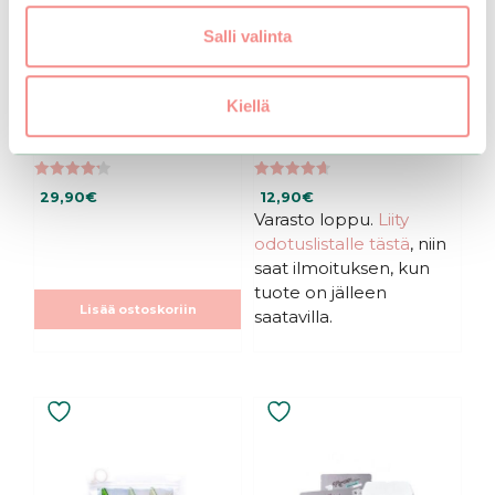
Salli valinta
Kiellä
Mizon | Collagen
Mizon | Snail Repairing
Power Lifting Cream
Foam Cleanser
4.25
4.67
29,90
€
12,90
€
5:stä
5:stä
Varasto loppu.
Liity
odotuslistalle tästä
, niin
saat ilmoituksen, kun
tuote on jälleen
Lisää ostoskoriin
saatavilla.