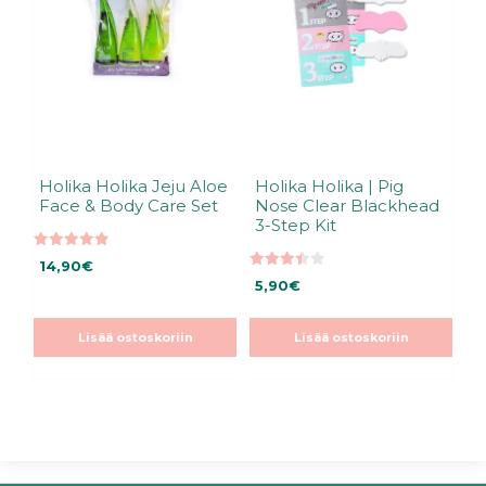
Holika Holika Jeju Aloe
Holika Holika | Pig
Face & Body Care Set
Nose Clear Blackhead
3-Step Kit
5.00
14,90
€
5:stä
3.45
5,90
€
5:stä
Lisää ostoskoriin
Lisää ostoskoriin