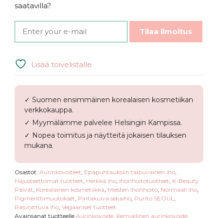
saatavilla?
Tilaa ilmoitus
Lisää toivelistalle
✓ Suomen ensimmäinen korealaisen kosmetiikan
verkkokauppa.
✓ Myymälämme palvelee Helsingin Kampissa.
✓ Nopea toimitus ja näytteitä jokaisen tilauksen
mukana.
Osastot:
Aurinkovoiteet
,
Epäpuhtauksiin taipuvainen iho
,
Hajusteettomat tuotteet
,
Herkkä iho
,
Ihonhoitotuotteet
,
K-Beauty
Päivät
,
Korealainen kosmetiikka
,
Miesten ihonhoito
,
Normaali iho
,
Pigmenttimuutokset
,
Pintakuiva sekaiho
,
Purito SEOUL
,
Rasvoittuva iho
,
Vegaaniset tuotteet
Avainsanat tuotteelle
Aurinkovoide
,
Kemiallinen aurinkovoide
,