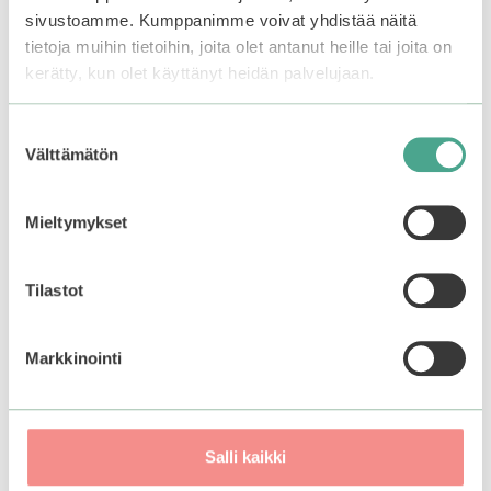
sivustoamme. Kumppanimme voivat yhdistää näitä
tietoja muihin tietoihin, joita olet antanut heille tai joita on
Käyttö
kerätty, kun olet käyttänyt heidän palvelujaan.
Levitä aurinkovoidetta noin ison pensasmustikan
Suostumuksen
kokoinen nokare kasvoille joka aamu
Välttämätön
valinta
ihonhoitorutiinin viimeisenä vaiheena.
Mieltymykset
Tutustu myös
Tilastot
Markkinointi
Salli kaikki