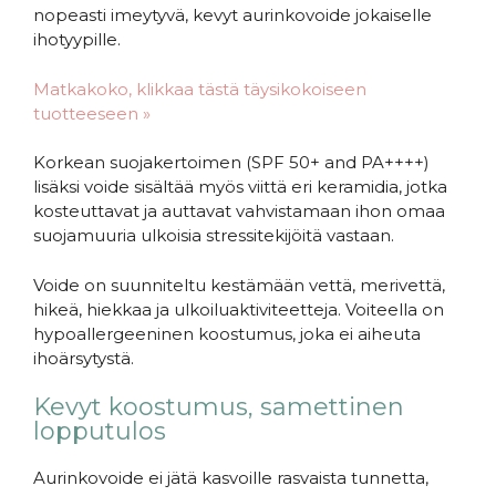
nopeasti imeytyvä, kevyt aurinkovoide jokaiselle
ihotyypille.
Matkakoko, klikkaa tästä täysikokoiseen
tuotteeseen »
Korkean suojakertoimen (SPF 50+ and PA++++)
lisäksi voide sisältää myös viittä eri keramidia, jotka
kosteuttavat ja auttavat vahvistamaan ihon omaa
suojamuuria ulkoisia stressitekijöitä vastaan.
Voide on suunniteltu kestämään vettä, merivettä,
hikeä, hiekkaa ja ulkoiluaktiviteetteja. Voiteella on
hypoallergeeninen koostumus, joka ei aiheuta
ihoärsytystä.
Kevyt koostumus, samettinen
lopputulos
Aurinkovoide ei jätä kasvoille rasvaista tunnetta,