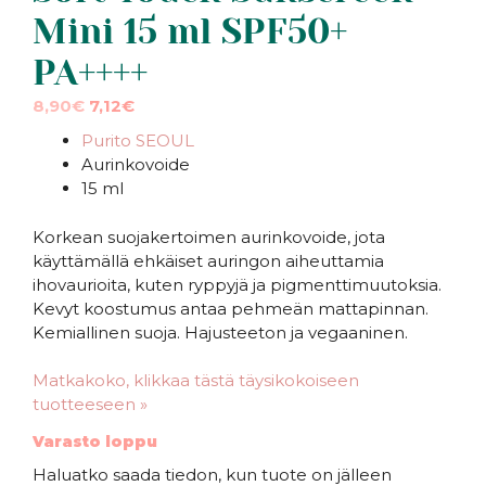
Mini 15 ml SPF50+
PA++++
Alkuperäinen
Nykyinen
8,90
€
7,12
€
hinta
hinta
Purito SEOUL
oli:
on:
Aurinkovoide
8,90€.
8,90€.
15 ml
Korkean suojakertoimen aurinkovoide, jota
käyttämällä ehkäiset auringon aiheuttamia
ihovaurioita, kuten ryppyjä ja pigmenttimuutoksia.
Kevyt koostumus antaa pehmeän mattapinnan.
Kemiallinen suoja. Hajusteeton ja vegaaninen.
Matkakoko, klikkaa tästä täysikokoiseen
tuotteeseen »
Varasto loppu
Haluatko saada tiedon, kun tuote on jälleen