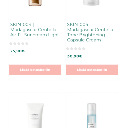
SKIN1004 |
SKIN1004 |
Madagascar Centella
Madagascar Centella
Air-Fit Suncream Light
Tone Brightening
Capsule Cream
0
25,90
€
5
0
:
30,90
€
5
s
:
t
s
ä
t
Lisää ostoskoriin
Lisää ostoskoriin
ä