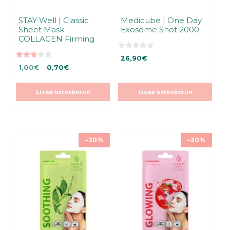
STAY Well | Classic
Medicube | One Day
Sheet Mask –
Exosome Shot 2000
COLLAGEN Firming
0
26,90
€
5
3.00
Alkuperäinen
Nykyinen
:
1,00
€
0,70
€
5:stä
s
hinta
hinta
t
ä
oli:
on:
Lisää ostoskoriin
Lisää ostoskoriin
1,00€.
1,00€.
–30%
–30%