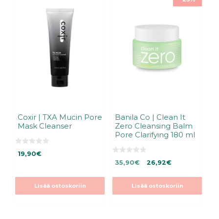
Coxir | TXA Mucin Pore
Banila Co | Clean It
Mask Cleanser
Zero Cleansing Balm
Pore Clarifying 180 ml
0
19,90
€
5
0
Alkuperäinen
Nykyinen
:
35,90
€
26,92
€
5
s
:
hinta
hinta
t
s
ä
oli:
on:
t
Lisää ostoskoriin
Lisää ostoskoriin
ä
35,90€.
35,90€.