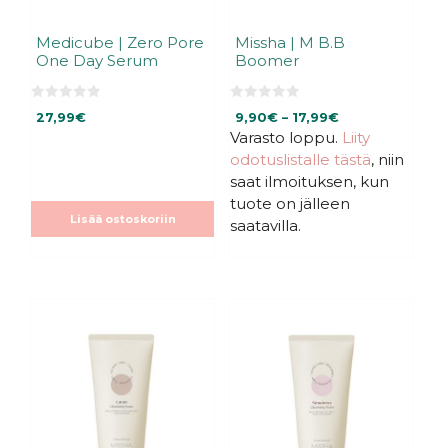
Medicube | Zero Pore
Missha | M B.B
One Day Serum
Boomer
0
0
Hintaluokka:
27,99
€
9,90
€
–
17,99
€
5
5
:
:
Varasto loppu.
9,90€
Liity
s
s
-
odotuslistalle tästä
, niin
t
t
ä
ä
17,99€
saat ilmoituksen, kun
tuote on jälleen
Lisää ostoskoriin
saatavilla.