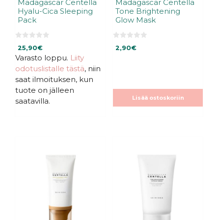
Madagascar Centella
Madagascar Centella
Hyalu-Cica Sleeping
Tone Brightening
Pack
Glow Mask
0
0
25,90
€
2,90
€
5
5
:
:
Varasto loppu.
Liity
s
s
odotuslistalle tästä
, niin
t
t
ä
ä
saat ilmoituksen, kun
tuote on jälleen
Lisää ostoskoriin
saatavilla.