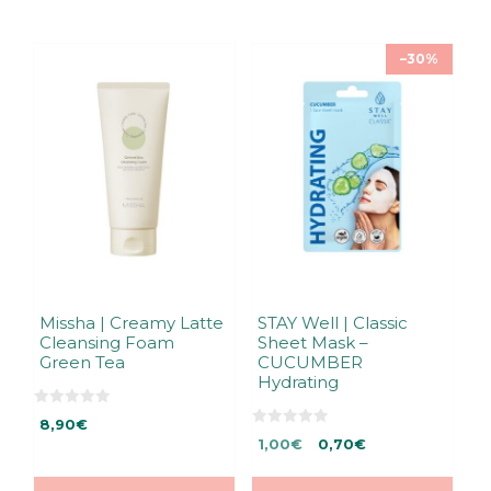
by
latest
–30%
Missha | Creamy Latte
STAY Well | Classic
Cleansing Foam
Sheet Mask –
Green Tea
CUCUMBER
Hydrating
0
8,90
€
5
0
Alkuperäinen
Nykyinen
:
1,00
€
0,70
€
5
s
:
hinta
hinta
t
s
ä
oli:
on:
t