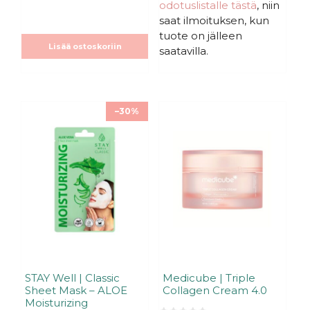
:
hinta
hinta
oli:
on:
odotuslistalle tästä
, niin
t
s
ä
oli:
on:
3,90€.
3,90€.
t
saat ilmoituksen, kun
ä
33,90€.
33,90€.
tuote on jälleen
Lisää ostoskoriin
saatavilla.
–30%
STAY Well | Classic
Medicube | Triple
Sheet Mask – ALOE
Collagen Cream 4.0
Moisturizing