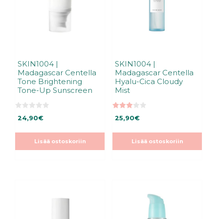
SKIN1004 |
SKIN1004 |
Madagascar Centella
Madagascar Centella
Tone Brightening
Hyalu-Cica Cloudy
Tone-Up Sunscreen
Mist
0
3.00
24,90
€
25,90
€
5
5:stä
:
s
t
Lisää ostoskoriin
Lisää ostoskoriin
ä