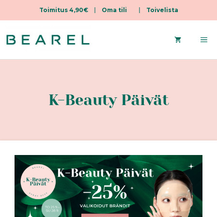
Toimitus 4,90€
|
Oma tili
|
Toivelista
Siirry
sisältöön
Va
K-Beauty Päivät