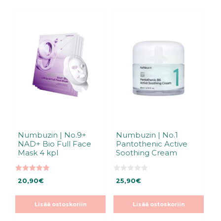
Numbuzin | No.9+
Numbuzin | No.1
NAD+ Bio Full Face
Pantothenic Active
Mask 4 kpl
Soothing Cream
5.00
0
20,90
€
25,90
€
5:stä
5
:
s
t
Lisää ostoskoriin
Lisää ostoskoriin
ä