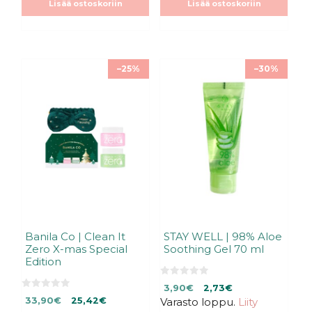
Lisää ostoskoriin
Lisää ostoskoriin
ä
1,00€.
1,00€.
–25%
–30%
Banila Co | Clean It
STAY WELL | 98% Aloe
Zero X-mas Special
Soothing Gel 70 ml
Edition
0
Alkuperäinen
Nykyinen
3,90
€
2,73
€
5
0
Alkuperäinen
Nykyinen
:
33,90
€
25,42
€
Varasto loppu.
hinta
hinta
Liity
5
s