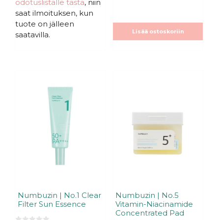
odotuslistalle tästä
, niin
t
t
ä
ä
saat ilmoituksen, kun
tuote on jälleen
Lisää ostoskoriin
saatavilla.
Numbuzin | No.1 Clear
Numbuzin | No.5
Filter Sun Essence
Vitamin-Niacinamide
Concentrated Pad