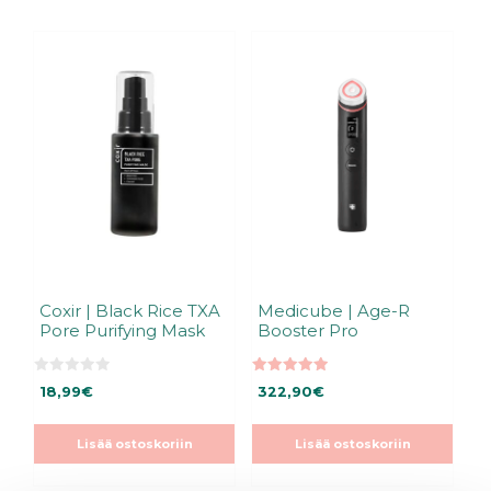
Coxir | Black Rice TXA
Medicube | Age-R
Pore Purifying Mask
Booster Pro
0
5.00
18,99
€
322,90
€
5
5:stä
:
s
t
Lisää ostoskoriin
Lisää ostoskoriin
ä