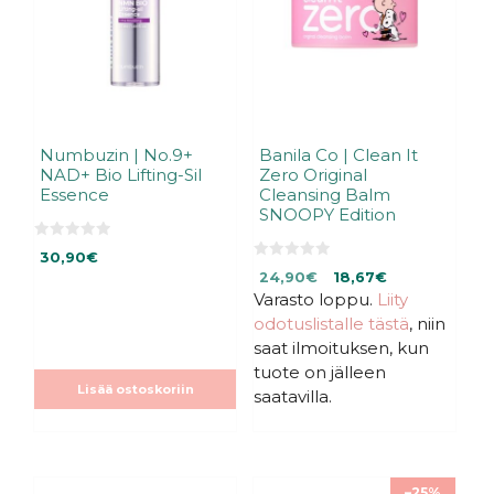
Numbuzin | No.9+
Banila Co | Clean It
NAD+ Bio Lifting-Sil
Zero Original
Essence
Cleansing Balm
SNOOPY Edition
0
30,90
€
5
0
Alkuperäinen
Nykyinen
:
24,90
€
18,67
€
5
s
:
Varasto loppu.
hinta
hinta
Liity
t
s
ä
oli:
on:
odotuslistalle tästä
, niin
t
ä
24,90€.
24,90€.
saat ilmoituksen, kun
tuote on jälleen
Lisää ostoskoriin
saatavilla.
–25%