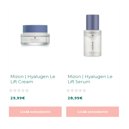
Mizon | Hyalugen Le
Mizon | Hyalugen Le
Lift Cream
Lift Serum
0
0
29,99
€
28,99
€
5
5
:
:
s
s
t
t
Lisää ostoskoriin
Lisää ostoskoriin
ä
ä