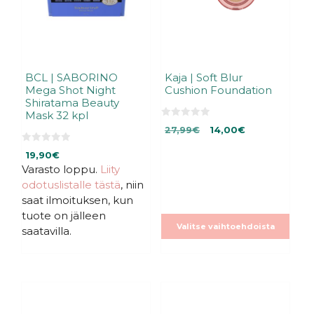
valinnat
tuotteen
sivulla.
BCL | SABORINO
Kaja | Soft Blur
Mega Shot Night
Cushion Foundation
Shiratama Beauty
Mask 32 kpl
0
Alkuperäinen
Nykyinen
27,99
€
14,00
€
5
:
hinta
hinta
0
s
19,90
€
oli:
on:
5
t
:
ä
Varasto loppu.
Liity
27,99€.
14,00€.
s
odotuslistalle tästä
, niin
t
ä
saat ilmoituksen, kun
tuote on jälleen
Valitse vaihtoehdoista
saatavilla.
Tällä
Tällä
tuotteella
tuotteella