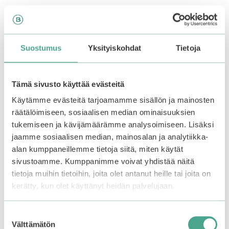
Suostumus
Yksityiskohdat
Tietoja
Tämä sivusto käyttää evästeitä
Käytämme evästeitä tarjoamamme sisällön ja mainosten
räätälöimiseen, sosiaalisen median ominaisuuksien
tukemiseen ja kävijämäärämme analysoimiseen. Lisäksi
jaamme sosiaalisen median, mainosalan ja analytiikka-
BCL | AHA
Medicube | Triple
alan kumppaneillemme tietoja siitä, miten käytät
CLEANSING
Collagen Toner 4.0
sivustoamme. Kumppanimme voivat yhdistää näitä
RESEARCH Wash
tietoja muihin tietoihin, joita olet antanut heille tai joita on
Cleansing Acne
5.00
kerätty, kun olet käyttänyt heidän palvelujaan.
20,90
€
5:stä
Varasto loppu.
Liity
0
17,90
€
odotuslistalle tästä
, niin
5
Suostumuksen
:
saat ilmoituksen, kun
s
Välttämätön
valinta
t