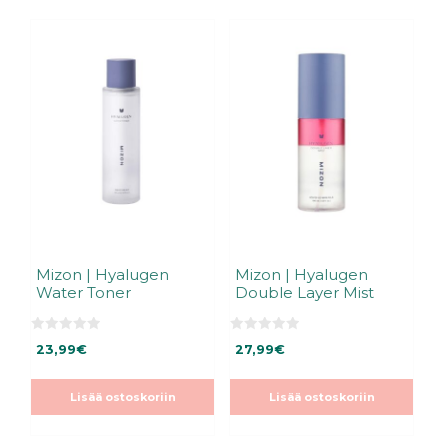
Mizon | Hyalugen
Mizon | Hyalugen
Water Toner
Double Layer Mist
0
0
23,99
€
27,99
€
5
5
:
:
s
s
t
t
Lisää ostoskoriin
Lisää ostoskoriin
ä
ä