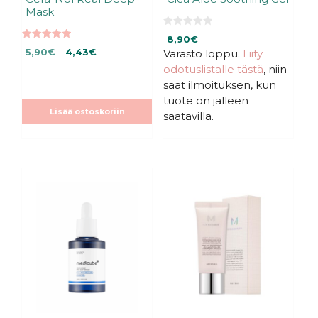
Mask
0
8,90
€
5
5.00
Alkuperäinen
Nykyinen
:
5,90
€
4,43
€
Varasto loppu.
Liity
5:stä
s
hinta
hinta
odotuslistalle tästä
, niin
t
ä
oli:
on:
saat ilmoituksen, kun
5,90€.
5,90€.
tuote on jälleen
Lisää ostoskoriin
saatavilla.
Tällä
tuotteella
on
useampi
muunnelma.
Voit
tehdä
valinnat
tuotteen
sivulla.