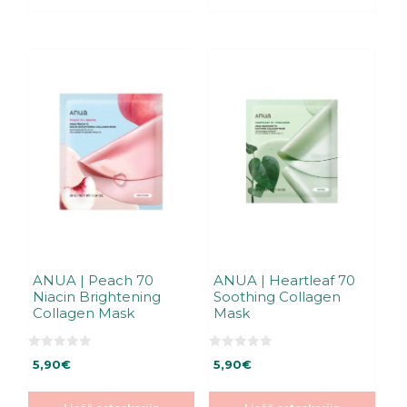
ANUA | Peach 70
ANUA | Heartleaf 70
Niacin Brightening
Soothing Collagen
Collagen Mask
Mask
0
0
5,90
€
5,90
€
5
5
:
:
s
s
t
t