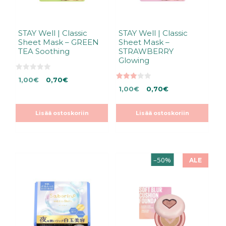
STAY Well | Classic
STAY Well | Classic
Sheet Mask – GREEN
Sheet Mask –
TEA Soothing
STRAWBERRY
Glowing
0
Alkuperäinen
Nykyinen
1,00
€
0,70
€
5
3.00
Alkuperäinen
Nykyinen
:
hinta
hinta
1,00
€
0,70
€
5:stä
s
hinta
hinta
oli:
on:
t
ä
oli:
on:
1,00€.
1,00€.
Lisää ostoskoriin
Lisää ostoskoriin
1,00€.
1,00€.
Tällä
–50%
ALE
tuotteella
on
useampi
muunnelma.
Voit
tehdä