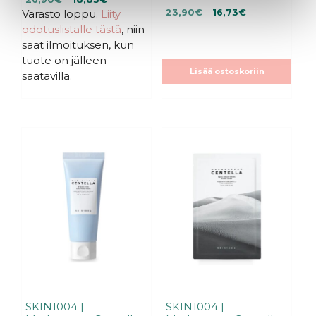
5
0
Alkuperäinen
Nykyinen
:
Varasto loppu.
hinta
hinta
Liity
23,90
€
16,73
€
5
s
:
hinta
hinta
oli:
on:
odotuslistalle tästä
, niin
t
s
ä
oli:
on:
26,90€.
26,90€.
t
saat ilmoituksen, kun
ä
23,90€.
23,90€.
tuote on jälleen
Lisää ostoskoriin
saatavilla.
SKIN1004 |
SKIN1004 |