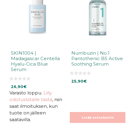
SKIN1004 |
Numbuzin | No.1
Madagascar Centella
Pantothenic B5 Active
Hyalu-Cica Blue
Soothing Serum
Serum
0
25,90
€
5
0
:
26,90
€
5
s
:
Varasto loppu.
Liity
t
s
ä
odotuslistalle tästä
, niin
t
ä
saat ilmoituksen, kun
tuote on jälleen
Lisää ostoskoriin
saatavilla.