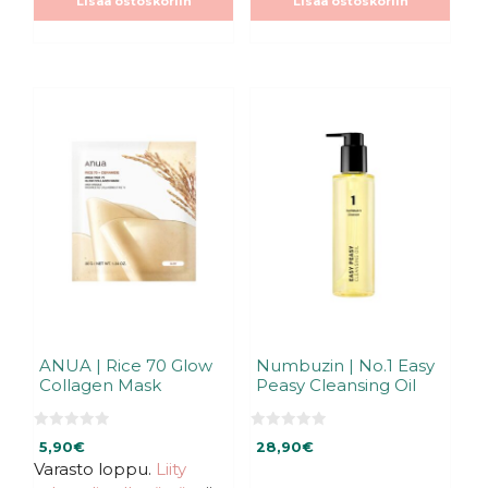
Lisää ostoskoriin
Lisää ostoskoriin
ä
ä
ANUA | Rice 70 Glow
Numbuzin | No.1 Easy
Collagen Mask
Peasy Cleansing Oil
0
0
5,90
€
28,90
€
5
5
:
:
Varasto loppu.
Liity
s
s