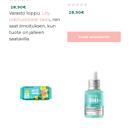
0
28,90
€
5
0
:
Varasto loppu.
Liity
28,90
€
5
s
:
odotuslistalle tästä
, niin
t
s
ä
t
saat ilmoituksen, kun
ä
tuote on jälleen
Lisää ostoskoriin
saatavilla.