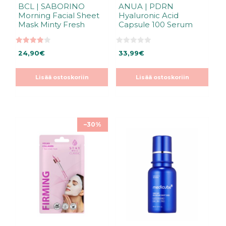
BCL | SABORINO
ANUA | PDRN
Morning Facial Sheet
Hyaluronic Acid
Mask Minty Fresh
Capsule 100 Serum
4.00
0
24,90
€
33,99
€
5:stä
5
:
s
t
Lisää ostoskoriin
Lisää ostoskoriin
ä
–30%