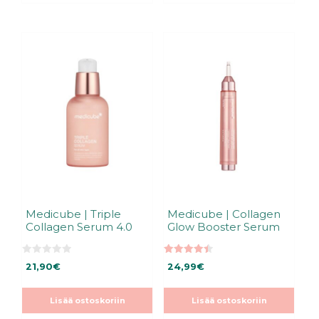
Medicube | Triple
Medicube | Collagen
Collagen Serum 4.0
Glow Booster Serum
0
4.50
21,90
€
24,99
€
5
5:stä
:
s
t
Lisää ostoskoriin
Lisää ostoskoriin
ä