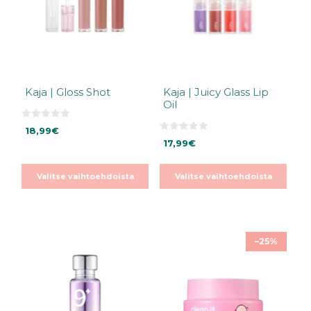
tehdä
tehdä
valinnat
valinnat
tuotteen
tuotteen
sivulla.
sivulla.
Kaja | Gloss Shot
Kaja | Juicy Glass Lip
Oil
0
18,99
€
5
0
:
17,99
€
5
s
:
t
s
ä
t
Valitse vaihtoehdoista
Valitse vaihtoehdoista
ä
–25%