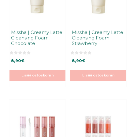
Missha | Creamy Latte
Missha | Creamy Latte
Cleansing Foam
Cleansing Foam
Chocolate
Strawberry
0
0
8,90
€
8,90
€
5
5
:
:
s
s
t
t
Lisää ostoskoriin
Lisää ostoskoriin
ä
ä
Tällä
Tällä
tuotteella
tuotteella
on
on
useampi
useampi
muunnelma.
muunnelma.
Voit
Voit