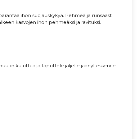
ja parantaa ihon suojauskykyä. Pehmeä ja runsaasti
jälkeen kasvojen ihon pehmeäksi ja ravituksi.
utin kuluttua ja taputtele jäljelle jäänyt essence