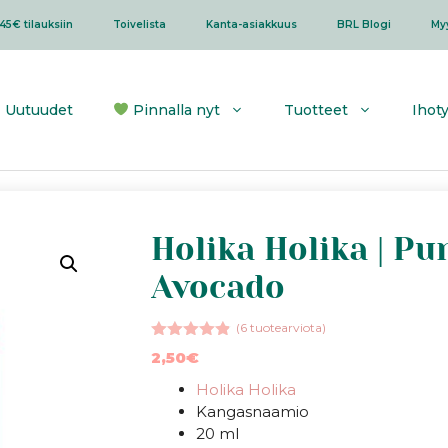
45€ tilauksiin
Toivelista
Kanta-asiakkuus
BRL Blogi
My
Uutuudet
Pinnalla nyt
Tuotteet
Ihot
Holika Holika | P
Avocado
(
6
tuotearviota)
4.83
5:stä
2,50
€
Holika Holika
Kangasnaamio
20 ml