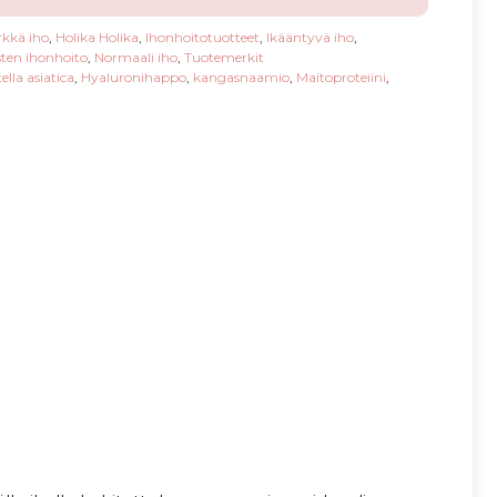
rkkä iho
,
Holika Holika
,
Ihonhoitotuotteet
,
Ikääntyvä iho
,
sten ihonhoito
,
Normaali iho
,
Tuotemerkit
ella asiatica
,
Hyaluronihappo
,
kangasnaamio
,
Maitoproteiini
,