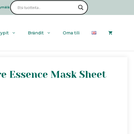
ymälä
Haku
yypit
Brändit
Oma tili
ure Essence Mask Sheet