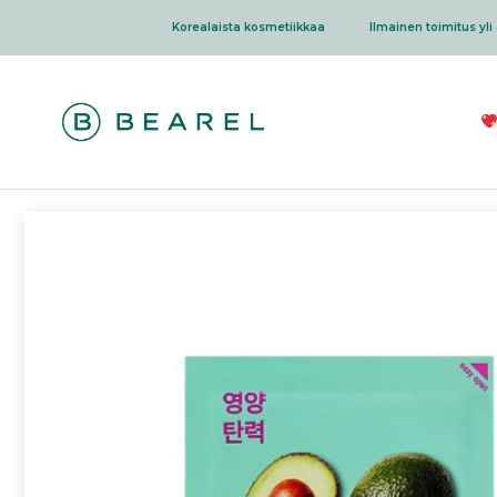
Siirry
Korealaista kosmetiikkaa
Ilmainen toimitus yli 
sisältöön