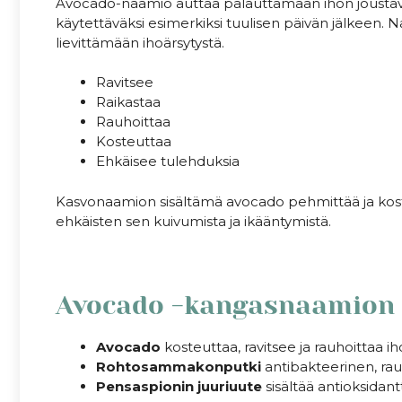
Avocado-naamio auttaa palauttamaan ihon joustavuu
käytettäväksi esimerkiksi tuulisen päivän jälkeen. N
lievittämään ihoärsytystä.
Ravitsee
Raikastaa
Rauhoittaa
Kosteuttaa
Ehkäisee tulehduksia
Kasvonaamion sisältämä avocado pehmittää ja kosteu
ehkäisten sen kuivumista ja ikääntymistä.
.
Avocado -kangasnaamion 
Avocado
kosteuttaa, ravitsee ja rauhoittaa ih
Rohtosammakonputki
antibakteerinen, rau
Pensaspionin juuriuute
sisältää antioksidant