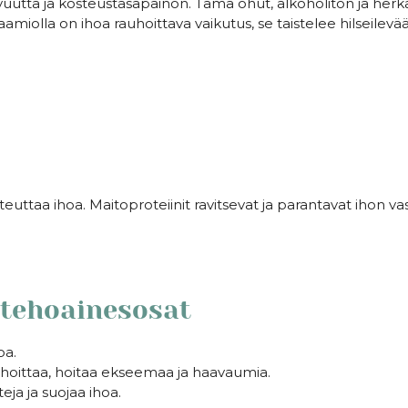
tta ja kosteustasapainon. Tämä ohut, alkoholiton ja herkäl
aamiolla on ihoa rauhoittava vaikutus, se taistelee hilseilev
ttaa ihoa. Maitoproteiinit ravitsevat ja parantavat ihon v
tehoainesosat
oa.
hoittaa, hoitaa ekseemaa ja haavaumia.
teja ja suojaa ihoa.