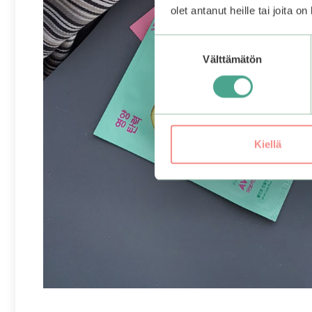
olet antanut heille tai joita o
Suostumuksen
Välttämätön
valinta
Kiellä