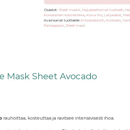
Osastot:
Sheet maskit
,
Hajusteettomat tuotteet
,
He
Korealainen kosmetiikka
,
Kuiva iho
,
Lahjaideat
,
Mie
Avainsanat tuotteelle
Antioksidantti
,
Avokado
,
Cent
Pensaspioni
,
Sheet mask
ce Mask Sheet Avocado
o
rauhoittaa, kosteuttaa ja ravitsee intensiivisesti ihoa.