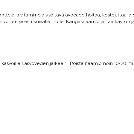
antteja ja vitamiineja sisältävä avocado hoitaa, kosteuttaa 
pii erityisesti kuivalle iholle. Kangasnaamio jättää käytön 
kasvoille kasvoveden jälkeen.
Poista naamio noin 10-20 minu