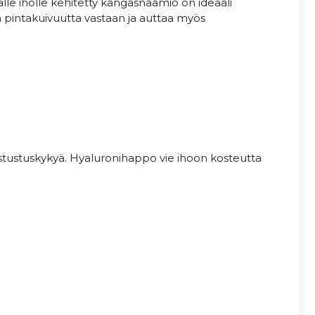
le iholle kehitetty kangasnaamio on ideaali
ää pintakuivuutta vastaan ja auttaa myös
astustuskykyä. Hyaluronihappo vie ihoon kosteutta