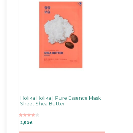
Holika Holika | Pure Essence Mask
Sheet Shea Butter
4.00
2,50
€
5:stä