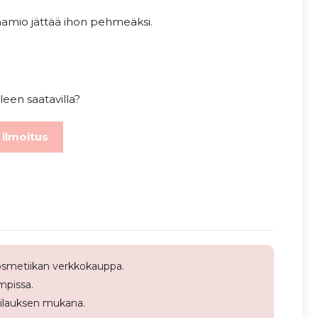
aamio jättää ihon pehmeäksi.
leen saatavilla?
 ilmoitus
smetiikan verkkokauppa.
pissa.
tilauksen mukana.