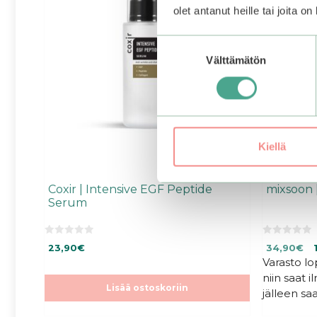
olet antanut heille tai joita o
Suostumuksen
Välttämätön
valinta
Kiellä
Coxir | Intensive EGF Peptide
mixsoon 
Serum
0
0
Alkuperäi
Ny
23,90
€
34,90
€
5
5
:
:
Varasto l
hinta
hi
s
s
oli:
on
niin saat 
t
t
ä
ä
Lisää ostoskoriin
34,90€.
34
jälleen saa