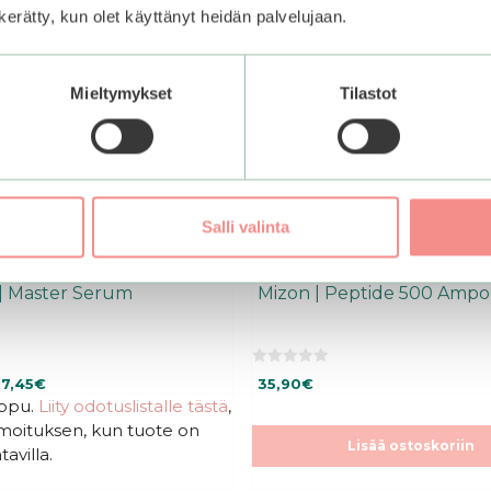
n kerätty, kun olet käyttänyt heidän palvelujaan.
Mieltymykset
Tilastot
Salli valinta
| Master Serum
Mizon | Peptide 500 Ampo
0
nen
kyinen
17,45
€
35,90
€
5
:
oppu.
nta
Liity odotuslistalle tästä
,
s
:
ilmoituksen, kun tuote on
t
ä
,90€.
Lisää ostoskoriin
tavilla.