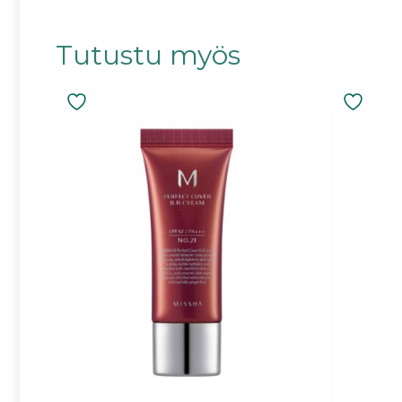
Tutustu myös
Tällä
tuotteella
on
useampi
muunnelma.
Voit
tehdä
valinnat
tuotteen
sivulla.