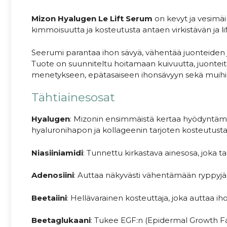
Mizon Hyalugen Le Lift Serum
on kevyt ja vesimäi
kimmoisuutta ja kosteutusta antaen virkistävän ja l
Seerumi parantaa ihon sävyä, vähentää juonteiden 
Tuote on suunniteltu hoitamaan kuivuutta, juontei
menetykseen, epätasaiseen ihonsävyyn sekä muihi
Tähtiainesosat
Hyalugen
: Mizonin ensimmäistä kertaa hyödyntämä 
hyaluronihapon ja kollageenin tarjoten kosteutusta
Niasiiniamidi
: Tunnettu kirkastava ainesosa, joka ta
Adenosiini
: Auttaa näkyvästi vähentämään ryppyjä
Beetaiini
: Hellävarainen kosteuttaja, joka auttaa i
Beetaglukaani
: Tukee EGF:n (Epidermal Growth F