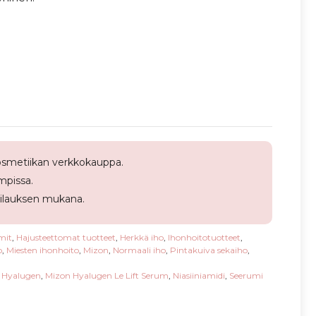
smetiikan verkkokauppa.
pissa.
tilauksen mukana.
mit
,
Hajusteettomat tuotteet
,
Herkkä iho
,
Ihonhoitotuotteet
,
o
,
Miesten ihonhoito
,
Mizon
,
Normaali iho
,
Pintakuiva sekaiho
,
 Hyalugen
,
Mizon Hyalugen Le Lift Serum
,
Niasiiniamidi
,
Seerumi