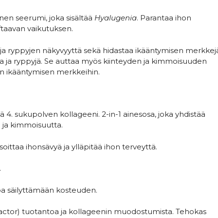
nen seerumi, joka sisältää
Hyalugenia
. Parantaa ihon
iftaavan vaikutuksen.
ja ryppyjen näkyvyyttä sekä hidastaa ikääntymisen merkkej
ta ja ryppyjä. Se auttaa myös kiinteyden ja kimmoisuuden
n ikääntymisen merkkeihin.
4. sukupolven kollageeni. 2-in-1 ainesosa, joka yhdistää
 ja kimmoisuutta.
soittaa ihonsävyä ja ylläpitää ihon terveyttä.
.
hoa säilyttämään kosteuden.
actor) tuotantoa ja kollageenin muodostumista. Tehokas