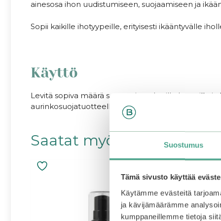
ainesosa ihon uudistumiseen, suojaamiseen ja ikä
Sopii kaikille ihotyypeille, erityisesti ikääntyvälle i
Käyttö
Levitä sopiva määrä seerumia puhtaille kasvoille ja 
aurinkosuojatuotteella.
Saatat myös pitää...
Suostumus
Tämä sivusto käyttää eväste
Käytämme evästeitä tarjoama
ja kävijämäärämme analysoim
kumppaneillemme tietoja siitä