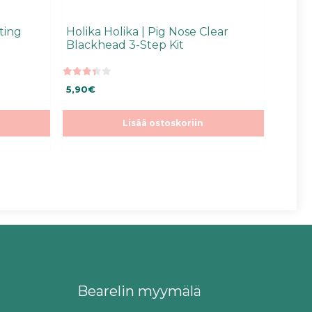
ting
Holika Holika | Pig Nose Clear
Blackhead 3-Step Kit
3.45
5,90
€
5:stä
Lisää ostoskoriin
Bearelin myymälä