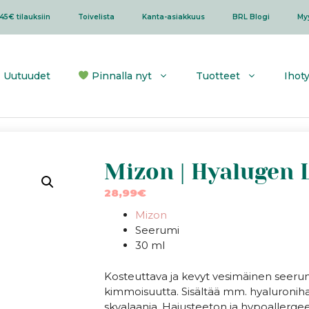
45€ tilauksiin
Toivelista
Kanta-asiakkuus
BRL Blogi
My
Uutuudet
Pinnalla nyt
Tuotteet
Ihot
Mizon | Hyalugen 
28,99
€
Mizon
Seerumi
30 ml
Kosteuttava ja kevyt vesimäinen seerumi
kimmoisuutta. Sisältää mm. hyaluroniha
skvalaania. Hajusteeton ja hypoallerge