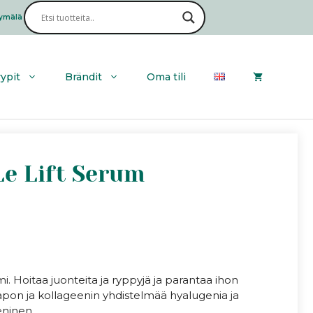
Hyalugen
Le
ymälä
Haku
Lift
Serum
määrä
yypit
Brändit
Oma tili
Le Lift Serum
. Hoitaa juonteita ja ryppyjä ja parantaa ihon
pon ja kollageenin yhdistelmää hyalugenia ja
eninen.