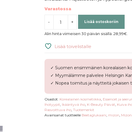
Varastossa
-
+
Lisää ostoskoriin
Mizon
|
Alin hinta viimeisen 30 päivän sisällä:
28,99
€
.
Hyalugen
Le
Lisää toivelistalle
Lift
Serum
määrä
✓ Suomen ensimmäinen korealaisen ko
✓ Myymälämme palvelee Helsingin Kam
✓ Nopea toimitus ja näytteitä jokaisen 
Osastot:
Korealainen kosmetiikka
,
Essencet ja seeru
Ihotyypit
,
Ikääntyvä iho
,
K-Beauty Päivät
,
Kuiva ih
Rasvoittuva iho
,
Tuotemerkit
Avainsanat tuotteelle
Beetaglukaani
,
mizon
,
Mizon