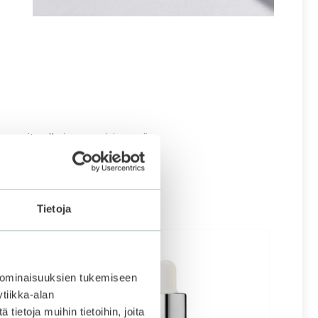
asvovoiteella ja aamuisin myös
Tietoja
 ominaisuuksien tukemiseen
tiikka-alan
ietoja muihin tietoihin, joita