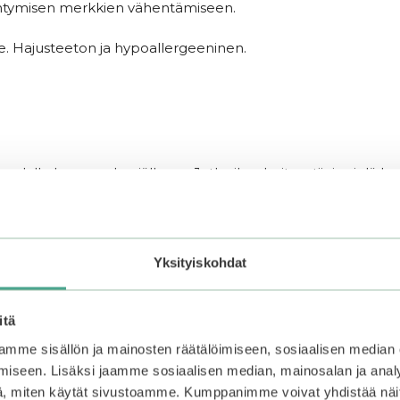
äntymisen merkkien vähentämiseen.
holle. Hajusteeton ja hypoallergeeninen.
kaulalle kasvoveden jälkeen. Jatka ihonhoitorutiinia vielä k
Yksityiskohdat
–50%
itä
mme sisällön ja mainosten räätälöimiseen, sosiaalisen median
iseen. Lisäksi jaamme sosiaalisen median, mainosalan ja analy
, miten käytät sivustoamme. Kumppanimme voivat yhdistää näitä t