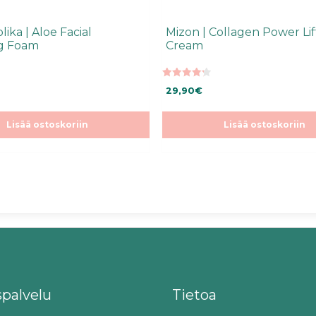
lika | Aloe Facial
Mizon | Collagen Power Lif
ng Foam
Cream
4.25
29,90
€
5:stä
Lisää ostoskoriin
Lisää ostoskoriin
spalvelu
Tietoa