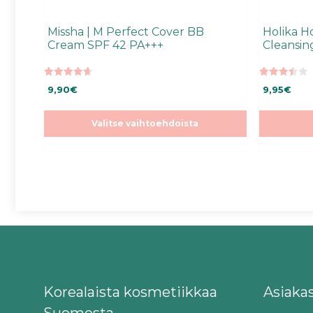
Missha | M Perfect Cover BB
Holika Ho
Cream SPF 42 PA+++
Cleansi
4.66
3.50
9,90
€
9,95
€
5:stä
5:stä
Valitse vaihtoehdoista
Korealaista kosmetiikkaa
Asiaka