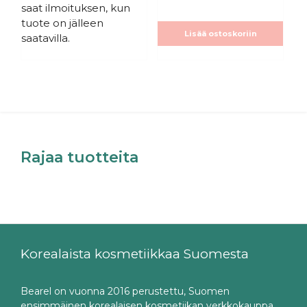
saat ilmoituksen, kun
tuote on jälleen
Lisää ostoskoriin
saatavilla.
Rajaa tuotteita
Korealaista kosmetiikkaa Suomesta
Bearel on vuonna 2016 perustettu, Suomen
ensimmäinen korealaisen kosmetiikan verkkokauppa.