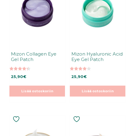
Mizon Collagen Eye
Mizon Hyaluronic Acid
Gel Patch
Eye Gel Patch
4.33
4.10
25,90
€
25,90
€
5:stä
5:stä
Lisää ostoskoriin
Lisää ostoskoriin