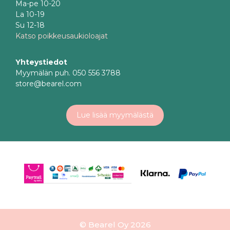
Ma-pe 10-20
La 10-19
Su 12-18
Katso poikkeusaukioloajat
Yhteystiedot
Myymälän puh. 050 556 3788
store@bearel.com
Lue lisää myymälästä
© Bearel Oy 2026