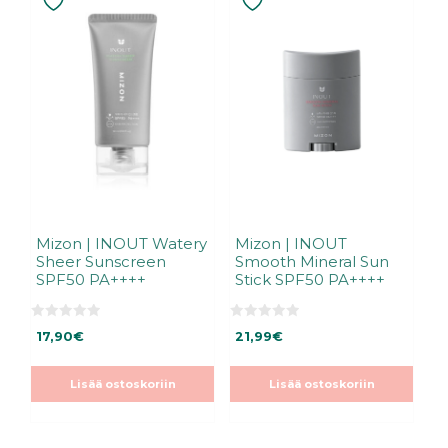
Mizon | INOUT Watery
Mizon | INOUT
Sheer Sunscreen
Smooth Mineral Sun
SPF50 PA++++
Stick SPF50 PA++++
0
0
17,90
€
21,99
€
5
5
:
:
s
s
t
t
Lisää ostoskoriin
Lisää ostoskoriin
ä
ä