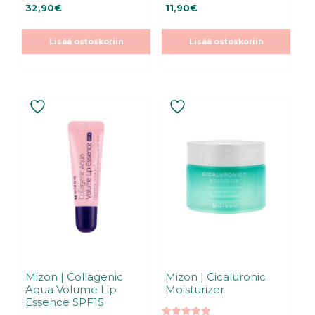
0
3.00
32,90
€
11,90
€
5
5:stä
:
s
t
Lisää ostoskoriin
Lisää ostoskoriin
ä
Mizon | Collagenic
Mizon | Cicaluronic
Aqua Volume Lip
Moisturizer
Essence SPF15