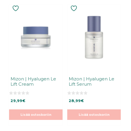
Mizon | Hyalugen Le
Mizon | Hyalugen Le
Lift Cream
Lift Serum
0
0
29,99
€
28,99
€
5
5
:
:
s
s
t
t
Lisää ostoskoriin
Lisää ostoskoriin
ä
ä