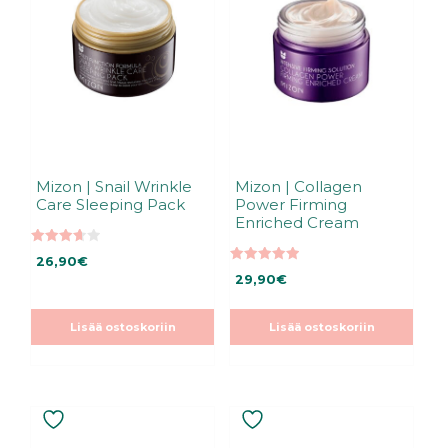
Mizon | Snail Wrinkle
Mizon | Collagen
Care Sleeping Pack
Power Firming
Enriched Cream
3.67
26,90
€
5:stä
5.00
29,90
€
5:stä
Lisää ostoskoriin
Lisää ostoskoriin