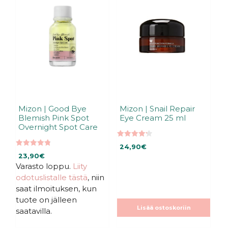
Mizon | Good Bye
Mizon | Snail Repair
Blemish Pink Spot
Eye Cream 25 ml
Overnight Spot Care
4.27
24,90
€
5:stä
4.80
23,90
€
5:stä
Varasto loppu.
Liity
odotuslistalle tästä
, niin
saat ilmoituksen, kun
tuote on jälleen
Lisää ostoskoriin
saatavilla.