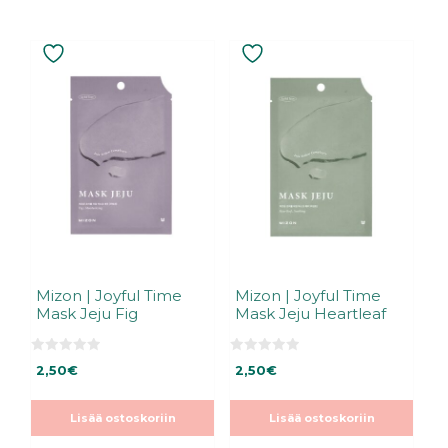
Mizon | Joyful Time
Mizon | Joyful Time
Mask Jeju Fig
Mask Jeju Heartleaf
0
0
2,50
€
2,50
€
5
5
:
:
s
s
t
t
Lisää ostoskoriin
Lisää ostoskoriin
ä
ä