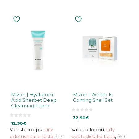
Mizon | Hyaluronic
Mizon | Winter Is
Acid Sherbet Deep
Coming Snail Set
Cleansing Foam
0
32,90
€
5
0
:
12,90
€
5
s
:
Varasto loppu.
Liity
Varasto loppu.
Liity
t
s
ä
odotuslistalle tästä
, niin
odotuslistalle tästä
, niin
t