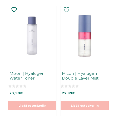
Mizon | Hyalugen
Mizon | Hyalugen
Water Toner
Double Layer Mist
0
0
23,99
€
27,99
€
5
5
:
:
s
s
t
t
Lisää ostoskoriin
Lisää ostoskoriin
ä
ä