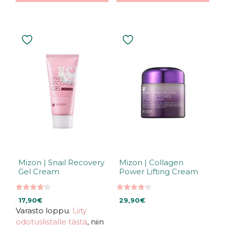
Mizon | Snail Recovery
Mizon | Collagen
Gel Cream
Power Lifting Cream
4.27
4.25
17,90
€
29,90
€
5:stä
5:stä
Varasto loppu.
Liity
odotuslistalle tästä
, niin