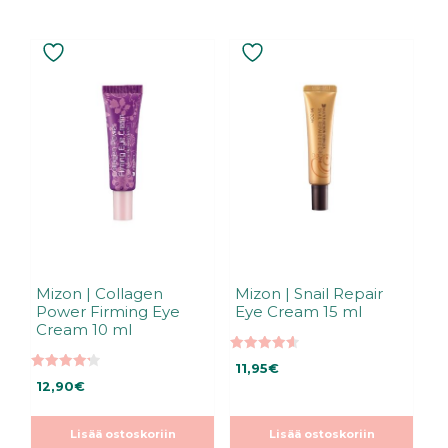
Mizon | Collagen
Mizon | Snail Repair
Power Firming Eye
Eye Cream 15 ml
Cream 10 ml
4.60
11,95
€
5:stä
4.25
12,90
€
5:stä
Lisää ostoskoriin
Lisää ostoskoriin