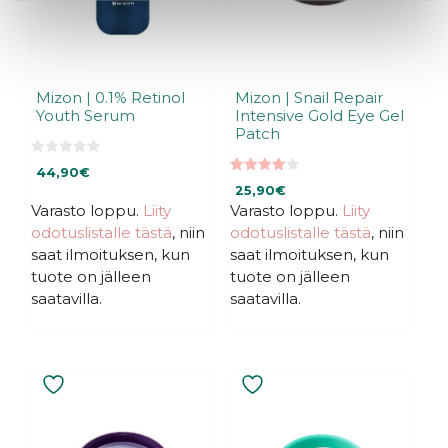
Mizon | 0.1% Retinol
Mizon | Snail Repair
Youth Serum
Intensive Gold Eye Gel
Patch
0
44,90
€
5
4.00
:
25,90
€
5:stä
s
Varasto loppu.
Liity
Varasto loppu.
Liity
t
ä
odotuslistalle tästä
, niin
odotuslistalle tästä
, niin
saat ilmoituksen, kun
saat ilmoituksen, kun
tuote on jälleen
tuote on jälleen
saatavilla.
saatavilla.