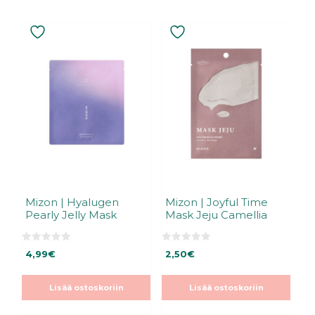
Mizon | Hyalugen
Mizon | Joyful Time
Pearly Jelly Mask
Mask Jeju Camellia
0
0
4,99
€
2,50
€
5
5
:
:
s
s
t
t
Lisää ostoskoriin
Lisää ostoskoriin
ä
ä