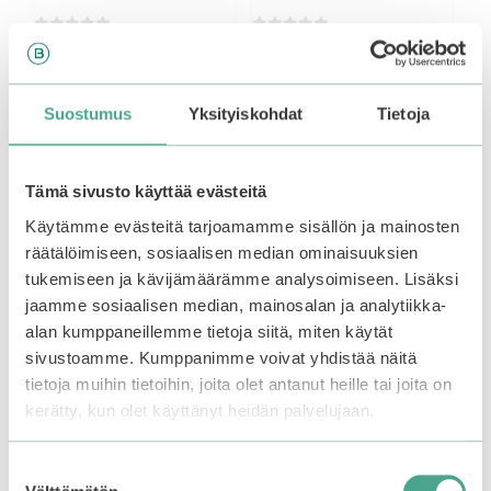
0
0
24,90
€
32,90
€
5
5
:
:
Varasto loppu.
Liity
s
s
odotuslistalle tästä
, niin
t
t
ä
ä
Suostumus
Yksityiskohdat
Tietoja
saat ilmoituksen, kun
tuote on jälleen
Lisää ostoskoriin
saatavilla.
Tämä sivusto käyttää evästeitä
Käytämme evästeitä tarjoamamme sisällön ja mainosten
räätälöimiseen, sosiaalisen median ominaisuuksien
tukemiseen ja kävijämäärämme analysoimiseen. Lisäksi
jaamme sosiaalisen median, mainosalan ja analytiikka-
alan kumppaneillemme tietoja siitä, miten käytät
sivustoamme. Kumppanimme voivat yhdistää näitä
tietoja muihin tietoihin, joita olet antanut heille tai joita on
kerätty, kun olet käyttänyt heidän palvelujaan.
Suostumuksen