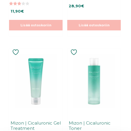
5.00
28,90
€
5:stä
3.00
11,90
€
5:stä
Lisää ostoskoriin
Lisää ostoskoriin
Mizon | Cicaluronic Gel
Mizon | Cicaluronic
Treatment
Toner