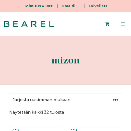
Toimitus 4,90€
|
Oma tili
|
Toivelista
Siirry
sisältöön
Va
mizon
Sorted
Näytetään kaikki 32 tulosta
by
latest