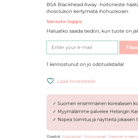
BSA Blackhead Away -hoitoneste häätää 
ihosolukon kertymistä ihohuokosiin.
Varasto loppu
Haluatko saada tiedon, kun tuote on jäl
Tilaa
1 kiinnostunut on jo odotuslistalla!
Lisää toivelistalle
✓ Suomen ensimmäinen korealaisen ko
✓ Myymälämme palvelee Helsingin Kam
✓ Nopea toimitus ja näytteitä jokaisen 
Osastot:
Mustapäät / Ihohuokoset
,
Essencet ja seer