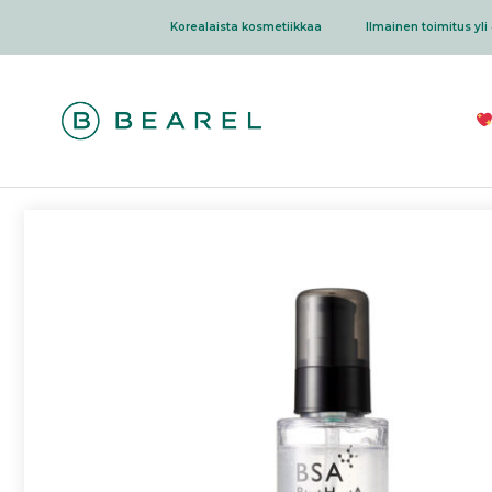
Siirry
Korealaista kosmetiikkaa
Ilmainen toimitus yli 
sisältöön