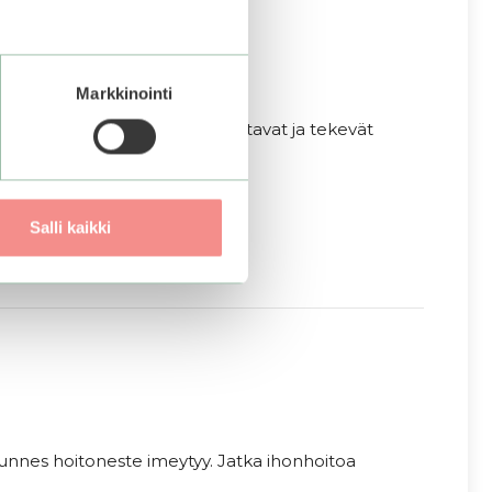
Markkinointi
ni ja pantenoli, jotka kosteuttavat ja tekevät
.
Salli kaikki
ä kunnes hoitoneste imeytyy. Jatka ihonhoitoa