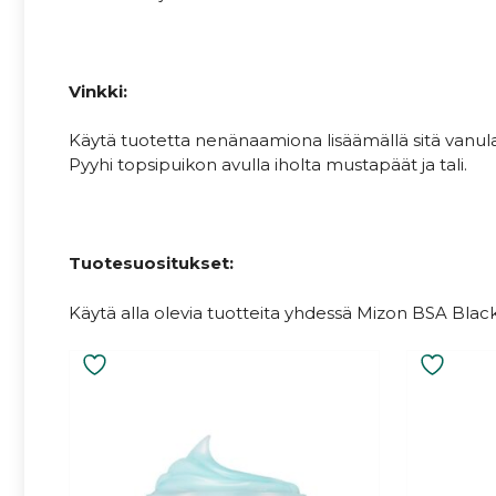
Vinkki:
Käytä tuotetta nenänaamiona lisäämällä sitä vanula
Pyyhi topsipuikon avulla iholta mustapäät ja tali.
Tuotesuositukset:
Käytä alla olevia tuotteita yhdessä Mizon BSA Bla
Tällä
tuotteella
on
useampi
muunnelma.
Voit