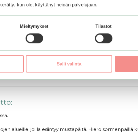
n kerätty, kun olet käyttänyt heidän palvelujaan.
 kosteuttaa samalla ihoa
Mieltymykset
Tilastot
olehtii ihohuokosten jälkihoidosta. Siihen kuuluvat allantoii
matologisesti testattu koostumus tasapainottaa herkkää ihoa
Salli valinta
ttö:
ssa.
svojen alueille, joilla esiintyy mustapäitä. Hiero sormenpäill