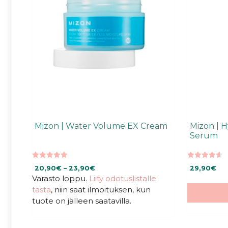
tehdä
valinnat
tuotteen
sivulla.
Mizon | Water Volume EX Cream
Mizon | H
Serum
5.00
4.60
Hintaluokka:
20,90
€
–
23,90
€
29,90
€
5:stä
5:stä
Varasto loppu.
Liity odotuslistalle
20,90€
-
tästä
, niin saat ilmoituksen, kun
23,90€
tuote on jälleen saatavilla.