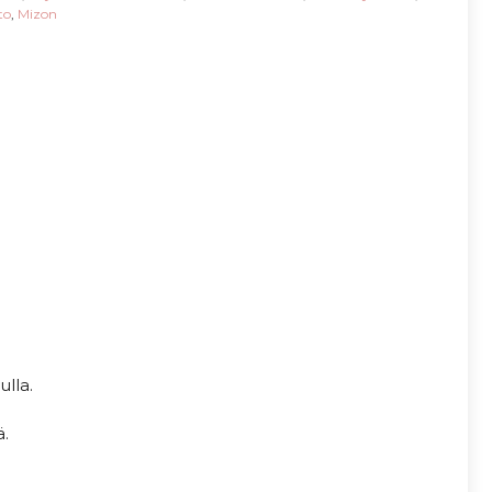
to
,
Mizon
lla.
ä.