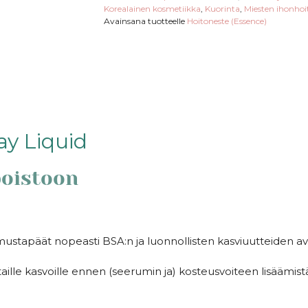
Korealainen kosmetiikka
,
Kuorinta
,
Miesten ihonhoi
Avainsana tuotteelle
Hoitoneste (Essence)
y Liquid
poistoon
stapäät nopeasti BSA:n ja luonnollisten kasviuutteiden avu
ille kasvoille ennen (seerumin ja) kosteusvoiteen lisäämist