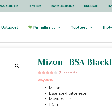
45€ tilauksiin
Toivelista
Kanta-asiakkuus
BRL Blogi
My
Uutuudet
Pinnalla nyt
Tuotteet
Ihot
Mizon | BSA Black
(
1
tuotearvio)
4.00
26,90
€
5:stä
Mizon
Essence-hoitoneste
Mustapäille
110 ml