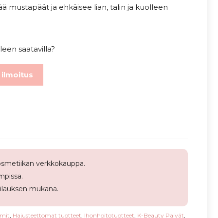
mustapäät ja ehkäisee lian, talin ja kuolleen
leen saatavilla?
 ilmoitus
smetiikan verkkokauppa.
pissa.
tilauksen mukana.
umit
,
Hajusteettomat tuotteet
,
Ihonhoitotuotteet
,
K-Beauty Päivät
,