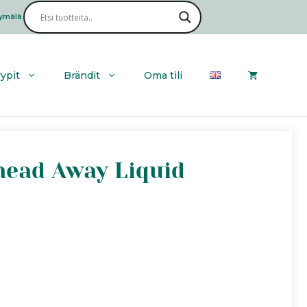
ymälä
Haku
yypit
Brändit
Oma tili
head Away Liquid