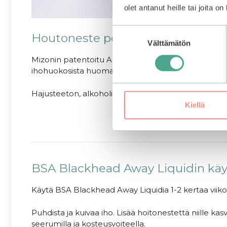
olet antanut heille tai joita o
Suostumuksen
Houtoneste poistaa mustapäitä ja
Välttämätön
valinta
Mizonin patentoitu Anti Sebum P (HD) -yhdistelmä hu
ihohuokosista huomaamattoman näköiset.
Hajusteeton, alkoholiton, lievästi hapan pH ja der
Kiellä
BSA Blackhead Away Liquidin käy
Käytä BSA Blackhead Away Liquidia 1-2 kertaa viiko
Puhdista ja kuivaa iho. Lisää hoitonestettä niille ka
seerumilla ja kosteusvoiteella.