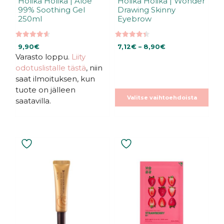
Holika Holika | Aloe
Holika Holika | Wonder
99% Soothing Gel
Drawing Skinny
250ml
Eyebrow
4.58
4.38
Hintaluokka:
9,90
€
7,12
€
–
8,90
€
5:stä
5:stä
Varasto loppu.
Liity
7,12€
-
odotuslistalle tästä
, niin
8,90€
saat ilmoituksen, kun
tuote on jälleen
Valitse vaihtoehdoista
saatavilla.