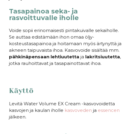
Tasapainoa seka- ja
rasvoittuvalle iholle
Voide sopii erinomaisesti pintakuivalle sekaiholle.
Se auttaa edistämään ihon omaa öljy-
kosteustasapainoa ja hoitamaan myös ärtynyttä ja
akneen taipuvaista ihoa
. Kasvovoide sisältää mm.
pähkinäpensaan
lehtiuutetta
ja
lakritsiuutetta
,
jotka rauhoittavat ja tasapainottavat ihoa.
Käyttö
Levitä Water Volume EX Cream -kasvovoidetta
kasvojen ja kaulan iholle
kasvoveden
ja
essencen
jälkeen.