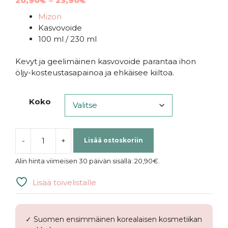
20,90
€
–
23,90
€
20,90€
Mizon
-
Kasvovoide
23,90€
100 ml / 230 ml
Kevyt ja geelimäinen kasvovoide parantaa ihon
öljy-kosteustasapainoa ja ehkäisee kiiltoa.
Koko
-
+
Lisää ostoskoriin
Mizon
|
Alin hinta viimeisen 30 päivän sisällä:
20,90
€
.
Water
Volume
Lisää toivelistalle
EX
Cream
määrä
✓ Suomen ensimmäinen korealaisen kosmetiikan