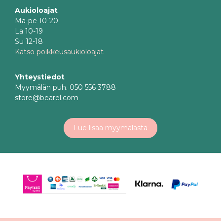
Aukioloajat
Ma-pe 10-20
La 10-19
Su 12-18
Katso poikkeusaukioloajat
Yhteystiedot
Myymälän puh. 050 556 3788
store@bearel.com
Lue lisää myymälästä