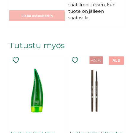
saat ilmoituksen, kun
tuote on jälleen
Lisää ostoskoriin
saatavilla.
Tutustu myös
Tällä
–20%
ALE
tuotteella
on
useampi
muunnelma.
Voit
tehdä
valinnat
tuotteen
sivulla.