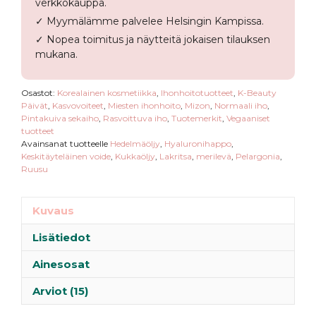
verkkokauppa.
✓ Myymälämme palvelee Helsingin Kampissa.
✓ Nopea toimitus ja näytteitä jokaisen tilauksen
mukana.
Osastot:
Korealainen kosmetiikka
,
Ihonhoitotuotteet
,
K-Beauty
Päivät
,
Kasvovoiteet
,
Miesten ihonhoito
,
Mizon
,
Normaali iho
,
Pintakuiva sekaiho
,
Rasvoittuva iho
,
Tuotemerkit
,
Vegaaniset
tuotteet
Avainsanat tuotteelle
Hedelmäöljy
,
Hyaluronihappo
,
Keskitäyteläinen voide
,
Kukkaöljy
,
Lakritsa
,
merilevä
,
Pelargonia
,
Ruusu
Kuvaus
Lisätiedot
Ainesosat
Arviot (15)