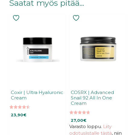
Saatat myös pitää...
Coxir | Ultra Hyaluronic
COSRX | Advanced
Cream
Snail 92 All In One
Cream
4.57
23,90
€
5:stä
4.79
27,00
€
5:stä
Varasto loppu.
Liity
odotuslistalle tästä
, niin