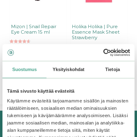
Mizon | Snail Repair
Holika Holika | Pure
Eye Cream 15 ml
Essence Mask Sheet
Strawberry
4.60
11,95
€
5:stä
4.50
2,50
€
5:stä
Suostumus
Yksityiskohdat
Tietoja
Lisää ostoskoriin
Lisää ostoskoriin
Tämä sivusto käyttää evästeitä
Käytämme evästeitä tarjoamamme sisällön ja mainosten
räätälöimiseen, sosiaalisen median ominaisuuksien
tukemiseen ja kävijämäärämme analysoimiseen. Lisäksi
jaamme sosiaalisen median, mainosalan ja analytiikka-
Korealaista kosmetiikkaa Suomesta
alan kumppaneillemme tietoja siitä, miten käytät