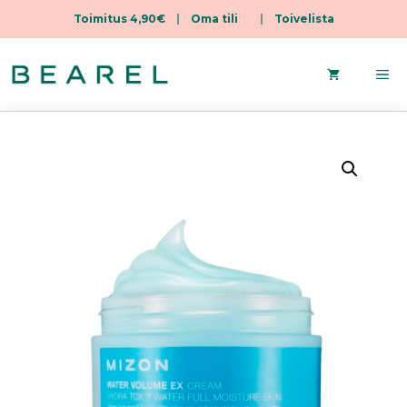
Toimitus 4,90€
|
Oma tili
|
Toivelista
Siirry
sisältöön
Va