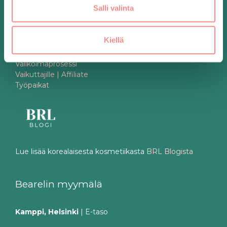
Tietoa
Salli valinta
Tietoa meistä
Kiellä
Korealainen ihonhoitorutiini
Tilaa uutiskirje
Valikoimaprosessi
Vaikuttajille | Affiliate
Työpaikat
Lue lisää korealaisesta kosmetiikasta
BRL Blogista
Bearelin myymälä
Kamppi, Helsinki
| E-taso