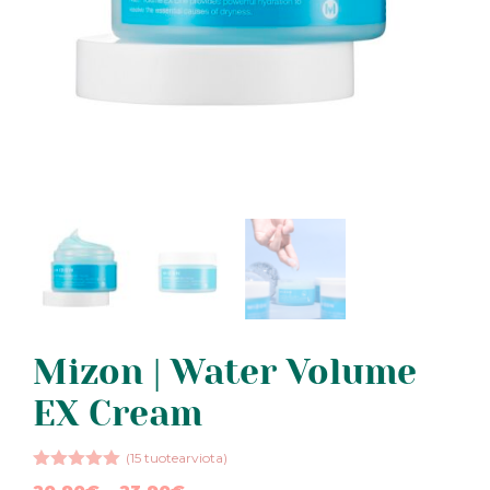
Mizon | Water Volume
EX Cream
(
15
tuotearviota)
5.00
5:stä
Hintaluokka: