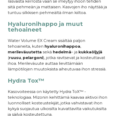
rasvaista kerrosta vaan se imeytyy ihoon tehden
siitä pehmeän ja mattaisen.
Kasvojen iho näyttää ja
tuntuu silkkisen pehmeältä ilman kiiltoa.
Hyaluronihappo ja muut
tehoaineet
Water Volume EX Cream sisältää paljon
tehoaineita, kuten
hyaluronihappoa
,
merileväuutetta
sekä
hedelmä
– ja
kukkaöljyjä
(
ruusu
,
pelargoni
), jotka ravitsevat ja kosteuttavat
ihoa. Merileväuute auttaa lievittämään
lämpötilojen muutoksista aiheutuvaa ihon stressiä.
Hydra Tox™
Kasovoiteessa on käytetty Hydra ToX™ -
teknologiaa. Mizonin kehittämä kaavaa aktivoi ihon
luonnolliset kosteustekijät, jotka vahvistavat ihon
kykyä suojautua ulkoisilta kuivattavilta vaikutuksilta
ja säilyä kosteutettuna.