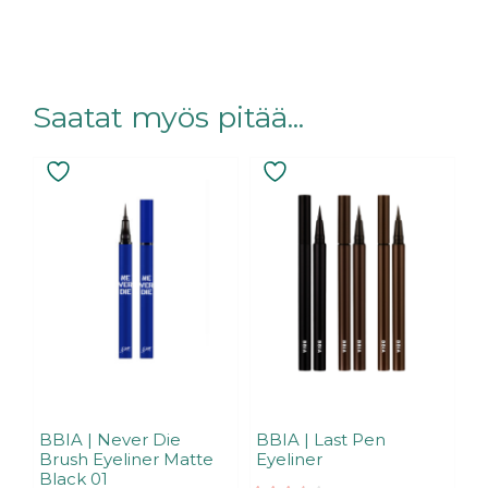
Saatat myös pitää...
Tällä
tuotteella
on
useampi
muunnelma.
Voit
tehdä
valinnat
tuotteen
sivulla.
BBIA | Never Die
BBIA | Last Pen
Brush Eyeliner Matte
Eyeliner
Black 01