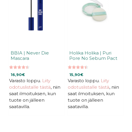
muunnelma.
Voit
tehdä
valinnat
tuotteen
sivulla.
BBIA | Never Die
Holika Holika | Puri
Mascara
Pore No Sebum Pact
4.45
4.50
16,90
€
15,90
€
5:stä
5:stä
Varasto loppu.
Liity
Varasto loppu.
Liity
odotuslistalle tästä
, niin
odotuslistalle tästä
, niin
saat ilmoituksen, kun
saat ilmoituksen, kun
tuote on jälleen
tuote on jälleen
saatavilla.
saatavilla.