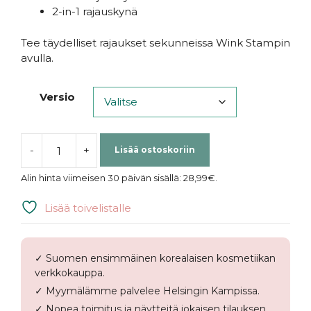
2-in-1 rajauskynä
Tee täydelliset rajaukset sekunneissa Wink Stampin
avulla.
Versio
-
+
Lisää ostoskoriin
Kaja
|
Alin hinta viimeisen 30 päivän sisällä:
28,99
€
.
Wink
Stamp
Lisää toivelistalle
määrä
✓ Suomen ensimmäinen korealaisen kosmetiikan
verkkokauppa.
✓ Myymälämme palvelee Helsingin Kampissa.
✓ Nopea toimitus ja näytteitä jokaisen tilauksen