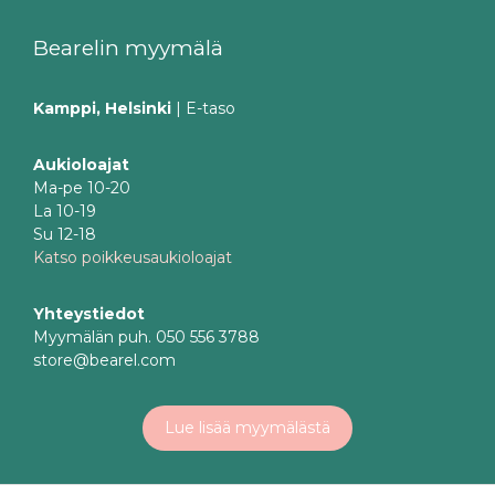
Bearelin myymälä
Kamppi, Helsinki
| E-taso
Aukioloajat
Ma-pe 10-20
La 10-19
Su 12-18
Katso poikkeusaukioloajat
Yhteystiedot
Myymälän puh. 050 556 3788
store@bearel.com
Lue lisää myymälästä