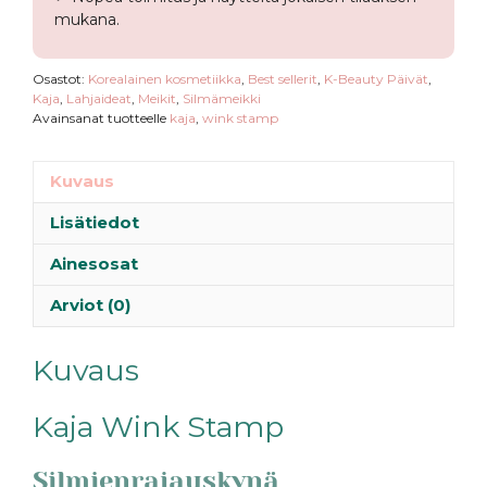
mukana.
Osastot:
Korealainen kosmetiikka
,
Best sellerit
,
K-Beauty Päivät
,
Kaja
,
Lahjaideat
,
Meikit
,
Silmämeikki
Avainsanat tuotteelle
kaja
,
wink stamp
Kuvaus
Lisätiedot
Ainesosat
Arviot (0)
Kuvaus
Kaja Wink Stamp
Silmienrajauskynä