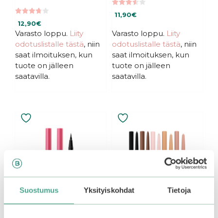
3.50
11,90
€
5:stä
3.75
12,90
€
5:stä
Varasto loppu.
Liity
Varasto loppu.
Liity
odotuslistalle tästä
, niin
odotuslistalle tästä
, niin
saat ilmoituksen, kun
saat ilmoituksen, kun
tuote on jälleen
tuote on jälleen
saatavilla.
saatavilla.
Tällä
Tällä
tuotteella
tuotteella
on
on
useampi
useampi
muunnelma.
muunnelma.
Voit
Voit
tehdä
tehdä
Suostumus
Yksityiskohdat
Tietoja
valinnat
valinnat
tuotteen
tuotteen
sivulla.
sivulla.