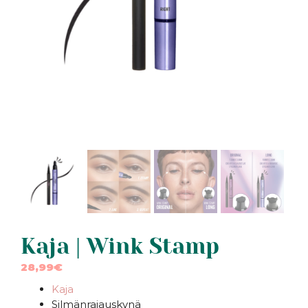
Kaja | Wink Stamp
28,99
€
Kaja
Silmänrajauskynä