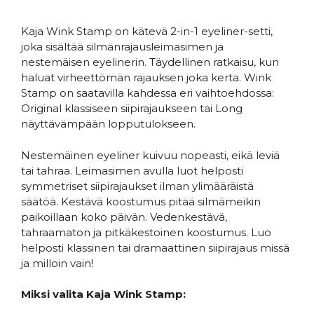
Kaja Wink Stamp on kätevä 2-in-1 eyeliner-setti,
joka sisältää silmänrajausleimasimen ja
nestemäisen eyelinerin. Täydellinen ratkaisu, kun
haluat virheettömän rajauksen joka kerta. Wink
Stamp on saatavilla kahdessa eri vaihtoehdossa:
Original klassiseen siipirajaukseen tai Long
näyttävämpään lopputulokseen.
Nestemäinen eyeliner kuivuu nopeasti, eikä leviä
tai tahraa. Leimasimen avulla luot helposti
symmetriset siipirajaukset ilman ylimääräistä
säätöä. Kestävä koostumus pitää silmämeikin
paikoillaan koko päivän. Vedenkestävä,
tahraamaton ja pitkäkestoinen koostumus. Luo
helposti klassinen tai dramaattinen siipirajaus missä
ja milloin vain!
Miksi valita Kaja Wink Stamp: