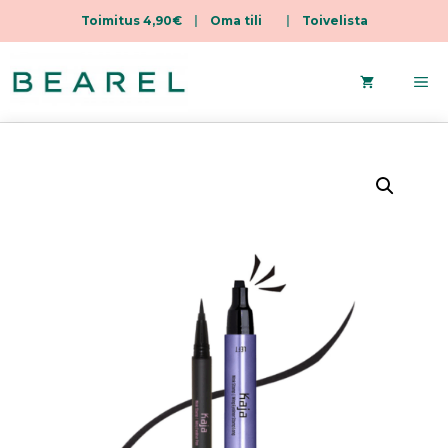
Toimitus 4,90€
|
Oma tili
|
Toivelista
Siirry
sisältöön
Va