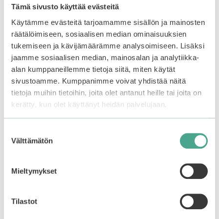
Tämä sivusto käyttää evästeitä
Peripera | Ink Thin
BBIA | Last Auto Gel
Käytämme evästeitä tarjoamamme sisällön ja mainosten
Brush Liner
Eyeliner
räätälöimiseen, sosiaalisen median ominaisuuksien
tukemiseen ja kävijämäärämme analysoimiseen. Lisäksi
5.00
2.67
7,90
€
14,90
€
jaamme sosiaalisen median, mainosalan ja analytiikka-
5:stä
5:stä
Varasto loppu.
Liity
alan kumppaneillemme tietoja siitä, miten käytät
odotuslistalle tästä
, niin
sivustoamme. Kumppanimme voivat yhdistää näitä
saat ilmoituksen, kun
tietoja muihin tietoihin, joita olet antanut heille tai joita on
tuote on jälleen
kerätty, kun olet käyttänyt heidän palvelujaan.
Valitse vaihtoehdoista
saatavilla.
Suostumuksen
Välttämätön
valinta
Tutustu myös
Mieltymykset
Tällä
Tällä
tuotteella
tuotteella
on
on
Tilastot
useampi
useampi