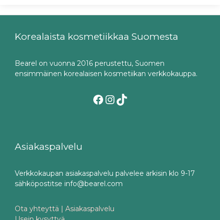
Korealaista kosmetiikkaa Suomesta
Bearel on vuonna 2016 perustettu, Suomen
ensimmäinen korealaisen kosmetiikan verkkokauppa.
Facebook
Instagram
TikTok
Asiakaspalvelu
Verkkokaupan asiakaspalvelu palvelee arkisin klo 9-17
sähköpostitse info@bearel.com
Ota yhteyttä | Asiakaspalvelu
Usein kysyttyä