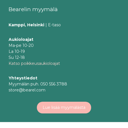
Bearelin myymälä
Kamppi, Helsinki
| E-taso
Aukioloajat
Ma-pe 10-20
La 10-19
Su 12-18
Katso poikkeusaukioloajat
Yhteystiedot
Myymälän puh. 050 556 3788
store@bearel.com
Lue lisää myymälästä