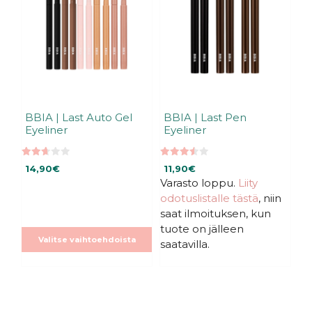
muunnelma.
muunnelma.
Voit
Voit
tehdä
tehdä
valinnat
valinnat
tuotteen
tuotteen
sivulla.
sivulla.
BBIA | Last Auto Gel
BBIA | Last Pen
Eyeliner
Eyeliner
2.67
3.50
14,90
€
11,90
€
5:stä
5:stä
Varasto loppu.
Liity
odotuslistalle tästä
, niin
saat ilmoituksen, kun
tuote on jälleen
Valitse vaihtoehdoista
saatavilla.