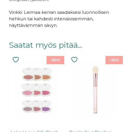
Vinkki: Leimaa kerran saadaksesi luonnollisen
hehkun tai kahdesti intensiivisemmän,
näyttävämmän sävyn.
Saatat myös pitää...
Tällä
–50%
–25%
tuotteella
on
useampi
muunnelma.
Voit
tehdä
valinnat
tuotteen
sivulla.