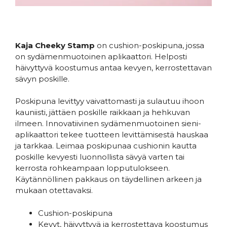
Kaja Cheeky Stamp
on cushion-poskipuna, jossa
on sydämenmuotoinen aplikaattori. Helposti
häivyttyvä koostumus antaa kevyen, kerrostettavan
sävyn poskille.
Poskipuna levittyy vaivattomasti ja sulautuu ihoon
kauniisti, jättäen poskille raikkaan ja hehkuvan
ilmeen. Innovatiivinen sydämenmuotoinen sieni-
aplikaattori tekee tuotteen levittämisestä hauskaa
ja tarkkaa. Leimaa poskipunaa cushionin kautta
poskille kevyesti luonnollista sävyä varten tai
kerrosta rohkeampaan lopputulokseen.
Käytännöllinen pakkaus on täydellinen arkeen ja
mukaan otettavaksi.
Cushion-poskipuna
Kevyt, häivyttyvä ja kerrostettava koostumus