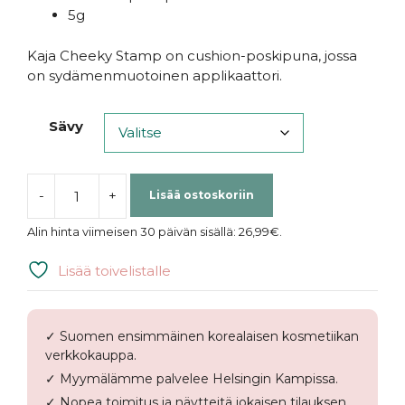
5g
Kaja Cheeky Stamp on cushion-poskipuna, jossa
on sydämenmuotoinen applikaattori.
Sävy
-
+
Lisää ostoskoriin
Kaja
|
Alin hinta viimeisen 30 päivän sisällä:
26,99
€
.
Cheeky
Stamp
Lisää toivelistalle
määrä
✓ Suomen ensimmäinen korealaisen kosmetiikan
verkkokauppa.
✓ Myymälämme palvelee Helsingin Kampissa.
✓ Nopea toimitus ja näytteitä jokaisen tilauksen