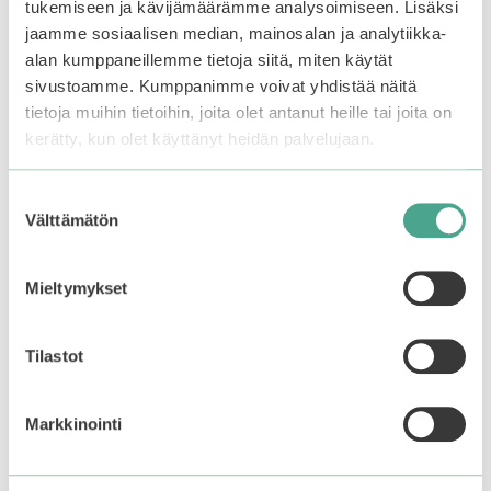
tukemiseen ja kävijämäärämme analysoimiseen. Lisäksi
sivulla.
sivulla.
jaamme sosiaalisen median, mainosalan ja analytiikka-
alan kumppaneillemme tietoja siitä, miten käytät
BBIA | Ready To Wear
Kaja | Dewy Bar
sivustoamme. Kumppanimme voivat yhdistää näitä
Downy Cheek Blush
tietoja muihin tietoihin, joita olet antanut heille tai joita on
0
Alkuperäinen
Nykyinen
24,99
€
12,50
€
kerätty, kun olet käyttänyt heidän palvelujaan.
5
4.67
:
11,90
€
hinta
hinta
5:stä
s
oli:
on:
t
ä
24,99€.
12,50€.
Suostumuksen
Valitse vaihtoehdoista
Valitse vaihtoehdoista
Välttämätön
valinta
Mieltymykset
Tutustu myös
Tilastot
Tällä
Tällä
–20%
ALE
tuotteella
tuotteella
on
on
Markkinointi
useampi
useampi
muunnelma.
muunnelma.
Voit
Voit