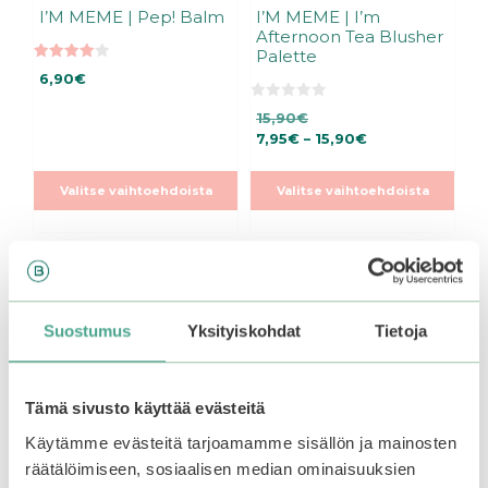
I’M MEME | Pep! Balm
I’M MEME | I’m
Afternoon Tea Blusher
Palette
4.00
6,90
€
5:stä
0
15,90
€
5
:
Hintaluokka:
7,95
€
–
15,90
€
s
7,95€
t
ä
-
Valitse vaihtoehdoista
Valitse vaihtoehdoista
15,90€
Tällä
Tällä
–50%
ALE
tuotteella
tuotteella
Suostumus
Yksityiskohdat
Tietoja
on
on
useampi
useampi
muunnelma.
muunnelma.
Voit
Voit
Tämä sivusto käyttää evästeitä
tehdä
tehdä
Käytämme evästeitä tarjoamamme sisällön ja mainosten
valinnat
valinnat
räätälöimiseen, sosiaalisen median ominaisuuksien
tuotteen
tuotteen