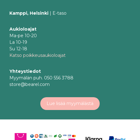
Kamppi, Helsinki
| E-taso
Aukioloajat
Ma-pe 10-20
La 10-19
Su 12-18
Katso poikkeusaukioloajat
Yhteystiedot
Myymälän puh. 050 556 3788
store@bearel.com
Lue lisää myymälästä