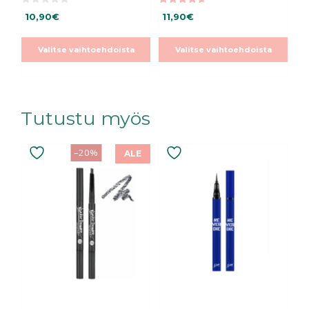
0
4.67
10,90
€
11,90
€
5
5:stä
:
s
t
Valitse vaihtoehdoista
Valitse vaihtoehdoista
ä
Tutustu myös
Tällä
–20%
ALE
tuotteella
on
useampi
muunnelma.
Voit
tehdä
valinnat
tuotteen
sivulla.