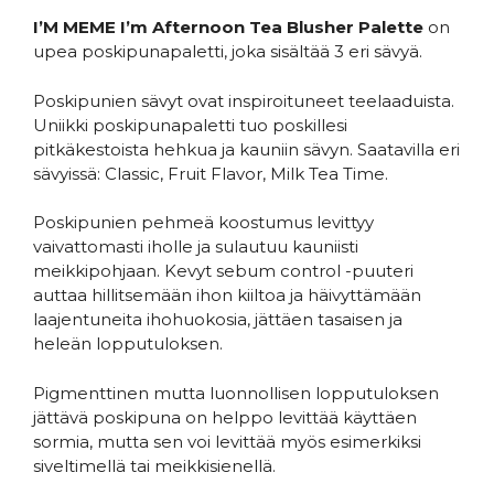
I’M MEME I’m Afternoon Tea Blusher Palette
on
upea poskipunapaletti, joka sisältää 3 eri sävyä.
Poskipunien sävyt ovat inspiroituneet teelaaduista.
Uniikki poskipunapaletti tuo poskillesi
pitkäkestoista hehkua ja kauniin sävyn. Saatavilla eri
sävyissä: Classic, Fruit Flavor, Milk Tea Time.
Poskipunien pehmeä koostumus levittyy
vaivattomasti iholle ja sulautuu kauniisti
meikkipohjaan. Kevyt sebum control -puuteri
auttaa hillitsemään ihon kiiltoa ja häivyttämään
laajentuneita ihohuokosia, jättäen tasaisen ja
heleän lopputuloksen.
Pigmenttinen mutta luonnollisen lopputuloksen
jättävä poskipuna on helppo levittää käyttäen
sormia, mutta sen voi levittää myös esimerkiksi
siveltimellä tai meikkisienellä.