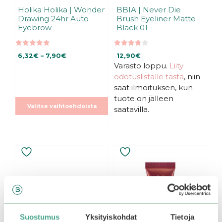
Holika Holika | Wonder
BBIA | Never Die
Drawing 24hr Auto
Brush Eyeliner Matte
Eyebrow
Black 01
5.00
3.75
Hintaluokka:
6,32
€
–
7,90
€
12,90
€
5:stä
5:stä
6,32€
Varasto loppu.
Liity
-
odotuslistalle tästä
, niin
7,90€
saat ilmoituksen, kun
tuote on jälleen
Valitse vaihtoehdoista
saatavilla.
Tällä
tuotteella
on
useampi
muunnelma.
Voit
tehdä
Suostumus
Yksityiskohdat
Tietoja