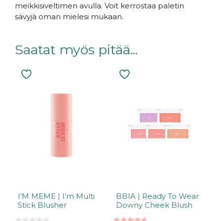
meikkisiveltimen avulla. Voit kerrostaa paletin
sävyjä oman mielesi mukaan.
Saatat myös pitää...
Tällä
Tällä
tuotteella
tuotteella
on
on
useampi
useampi
muunnelma.
muunnelma.
Voit
Voit
tehdä
tehdä
valinnat
valinnat
tuotteen
tuotteen
sivulla.
sivulla.
I’M MEME | I’m Multi
BBIA | Ready To Wear
Stick Blusher
Downy Cheek Blush