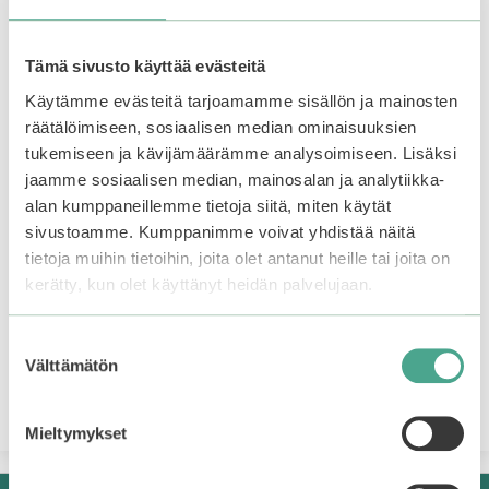
valinnat
tuotteen
sivulla.
Tämä sivusto käyttää evästeitä
Käytämme evästeitä tarjoamamme sisällön ja mainosten
Holika Holika | Puri
Missha | M Perfect
räätälöimiseen, sosiaalisen median ominaisuuksien
Pore No Sebum
Cover BB Cream SPF
Powder
42 PA+++
tukemiseen ja kävijämäärämme analysoimiseen. Lisäksi
jaamme sosiaalisen median, mainosalan ja analytiikka-
alan kumppaneillemme tietoja siitä, miten käytät
3.50
4.66
15,90
€
9,90
€
5:stä
5:stä
sivustoamme. Kumppanimme voivat yhdistää näitä
Varasto loppu.
Liity
tietoja muihin tietoihin, joita olet antanut heille tai joita on
odotuslistalle tästä
, niin
kerätty, kun olet käyttänyt heidän palvelujaan.
saat ilmoituksen, kun
tuote on jälleen
Valitse vaihtoehdoista
saatavilla.
Suostumuksen
Välttämätön
valinta
Mieltymykset