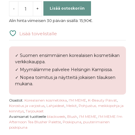
-
+
Lisää ostoskoriin
I'M
MEME
Alin hinta viimeisen 30 päivän sisällä:
15,90
€
.
|
I'm
Lisää toivelistalle
Afternoon
Tea
Blusher
✓ Suomen ensimmäinen korealaisen kosmetiikan
Palette
verkkokauppa.
määrä
✓ Myymälämme palvelee Helsingin Kampissa.
✓ Nopea toimitus ja näytteitä jokaisen tilauksen
mukana.
Osastot:
Korealainen kosmetiikka
,
I'M MEME
,
K-Beauty Päivät
,
Korostus ja varjostus
,
Lahjaideat
,
Meikit
,
Pohjustus, meikkipohja ja
kiinnitys
,
Tarjoukset
Avainsanat tuotteelle
blackweek
,
Blush
,
I'M MEME
,
I'M MEME I'm
Afternoon Tea Blusher Palette
,
Poskipuna
,
puuterimainen
poskipuna