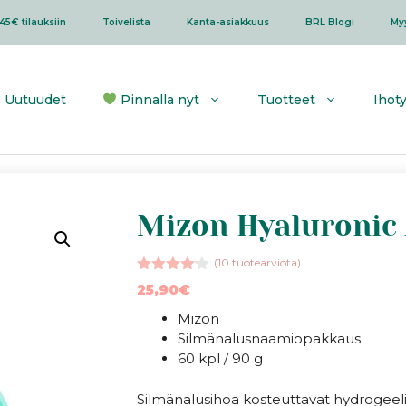
45€ tilauksiin
Toivelista
Kanta-asiakkuus
BRL Blogi
My
Uutuudet
Pinnalla nyt
Tuotteet
Ihot
Mizon Hyaluronic 
(
10
tuotearviota)
4.10
25,90
€
5:stä
Mizon
Silmänalusnaamiopakkaus
60 kpl / 90 g
Silmänalusihoa kosteuttavat hydrogeeli