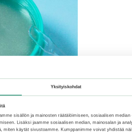
itsevat kosteuden ihoon. Tehokosteuttavan hyaluronihapo
Yksityiskohdat
pitävää kollageenia.
sesi ihon kosteutta, pehmeyttä ja kirkkautta.
itä
mme sisällön ja mainosten räätälöimiseen, sosiaalisen median
iseen. Lisäksi jaamme sosiaalisen median, mainosalan ja analy
, miten käytät sivustoamme. Kumppanimme voivat yhdistää näitä t