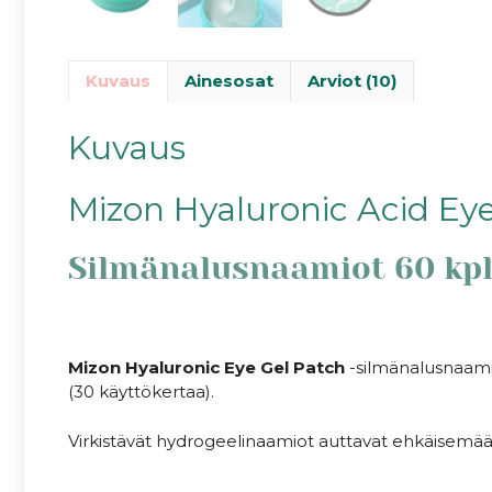
Kuvaus
Ainesosat
Arviot (10)
Kuvaus
Mizon Hyaluronic Acid Ey
Silmänalusnaamiot 60 kp
.
Mizon Hyaluronic Eye Gel Patch
-silmänalusnaamio
(30 käyttökertaa).
Virkistävät hydrogeelinaamiot auttavat ehkäisemää
.