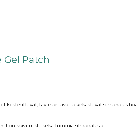
e Gel Patch
l
t kosteuttavat, täyteläistävät ja kirkastavat silmänalusih
n ihon kuivumista sekä tummia silmänalusia.