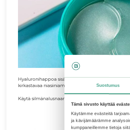
Hyaluronihappoa sisältävät silmänalusnaamiot luk
Suostumus
kirkastavaa niasiiniamidia ja ihon kimmoisuutta yllä
Käytä silmänalusnaamioita säännöllisesti ylläpitääk
Tämä sivusto käyttää eväste
Käytämme evästeitä tarjoama
ja kävijämäärämme analysoim
kumppaneillemme tietoja siitä