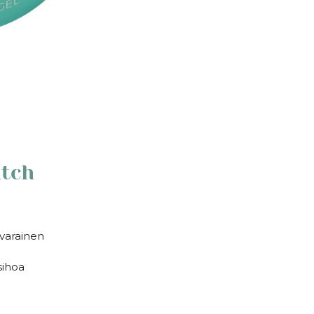
atch
ävarainen
sihoa