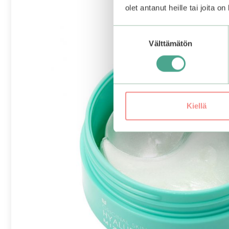
olet antanut heille tai joita o
Suostumuksen
Välttämätön
valinta
Kiellä