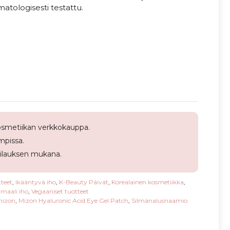
atologisesti testattu.
smetiikan verkkokauppa.
pissa.
tilauksen mukana.
teet
,
Ikääntyvä iho
,
K-Beauty Päivät
,
Korealainen kosmetiikka
,
maali iho
,
Vegaaniset tuotteet
izon
,
Mizon Hyaluronic Acid Eye Gel Patch
,
Silmänalusnaamio