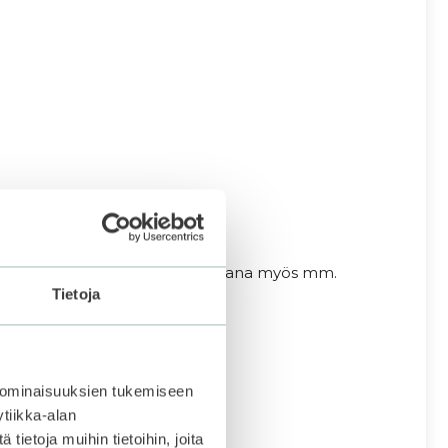
n lisäksi naamiolapuissa on mukana myös mm.
Tietoja
 ominaisuuksien tukemiseen
tiikka-alan
ietoja muihin tietoihin, joita