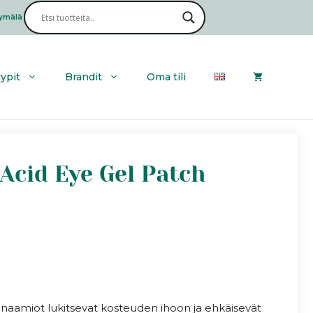
Acid
Eye
ymälä
Haku
Gel
Patch
määrä
yypit
Brändit
Oma tili
Acid Eye Gel Patch
naamiot lukitsevat kosteuden ihoon ja ehkäisevät