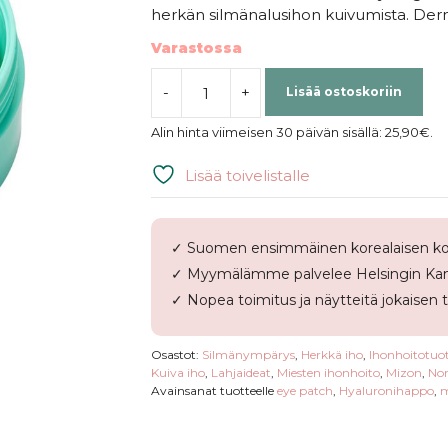
herkän silmänalusihon kuivumista. Derm
Varastossa
-
+
Lisää ostoskoriin
Mizon
Hyaluronic
Alin hinta viimeisen 30 päivän sisällä:
25,90
€
.
Acid
Eye
Lisää toivelistalle
Gel
Patch
määrä
✓ Suomen ensimmäinen korealaisen ko
✓ Myymälämme palvelee Helsingin Kam
✓ Nopea toimitus ja näytteitä jokaisen 
Osastot:
Silmänympärys
,
Herkkä iho
,
Ihonhoitotuot
Kuiva iho
,
Lahjaideat
,
Miesten ihonhoito
,
Mizon
,
Nor
Avainsanat tuotteelle
eye patch
,
Hyaluronihappo
,
m