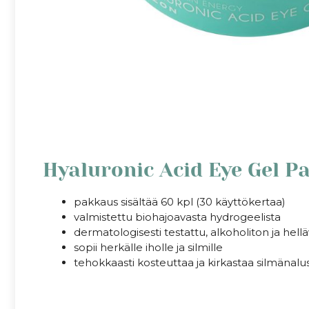
Hyaluronic Acid Eye Gel P
pakkaus sisältää 60 kpl (30 käyttökertaa)
valmistettu biohajoavasta hydrogeelista
dermatologisesti testattu, alkoholiton ja hell
sopii herkälle iholle ja silmille
tehokkaasti kosteuttaa ja kirkastaa silmänalu
.