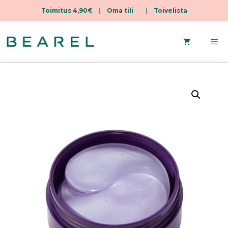
Toimitus 4,90€
|
Oma tili
|
Toivelista
Siirry
sisältöön
Va