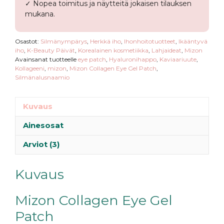
✓ Nopea toimitus ja näytteitä jokaisen tilauksen
mukana.
Osastot:
Silmänympärys
,
Herkkä iho
,
Ihonhoitotuotteet
,
Ikääntyvä
iho
,
K-Beauty Päivät
,
Korealainen kosmetiikka
,
Lahjaideat
,
Mizon
Avainsanat tuotteelle
eye patch
,
Hyaluronihappo
,
Kaviaariuute
,
Kollageeni
,
mizon
,
Mizon Collagen Eye Gel Patch
,
Silmänalusnaamio
Kuvaus
Ainesosat
Arviot (3)
Kuvaus
Mizon Collagen Eye Gel
Patch