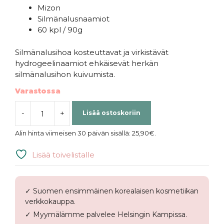
Mizon
Silmänalusnaamiot
60 kpl / 90g
Silmänalusihoa kosteuttavat ja virkistävät
hydrogeelinaamiot ehkäisevät herkän
silmänalusihon kuivumista.
Varastossa
-
+
Lisää ostoskoriin
Mizon
Collagen
Alin hinta viimeisen 30 päivän sisällä:
25,90
€
.
Eye
Gel
Lisää toivelistalle
Patch
määrä
✓ Suomen ensimmäinen korealaisen kosmetiikan
verkkokauppa.
✓ Myymälämme palvelee Helsingin Kampissa.