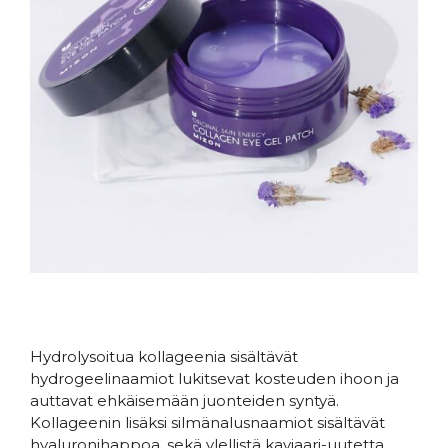
.
Hydrolysoitua kollageenia sisältävät
hydrogeelinaamiot lukitsevat kosteuden ihoon ja
auttavat ehkäisemään juonteiden syntyä.
Kollageenin lisäksi silmänalusnaamiot sisältävät
hyaluronihappoa, sekä ylellistä kaviaari-uutetta.