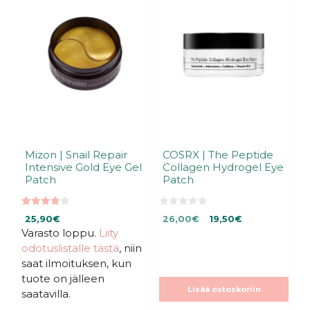
Mizon | Snail Repair
COSRX | The Peptide
Intensive Gold Eye Gel
Collagen Hydrogel Eye
Patch
Patch
4.00
0
Alkuperäinen
Nykyinen
25,90
€
26,00
€
19,50
€
5:stä
5
:
Varasto loppu.
Liity
hinta
hinta
s
oli:
on:
odotuslistalle tästä
, niin
t
ä
26,00€.
26,00€.
saat ilmoituksen, kun
tuote on jälleen
Lisää ostoskoriin
saatavilla.