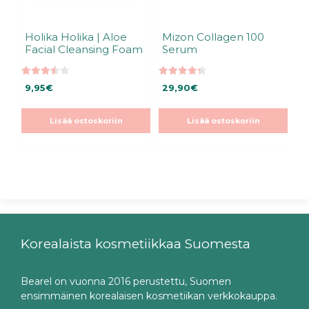
Holika Holika | Aloe
Mizon Collagen 100
Facial Cleansing Foam
Serum
3.50
4.33
9,95
€
29,90
€
5:stä
5:stä
Lisää ostoskoriin
Lisää ostoskoriin
Korealaista kosmetiikkaa Suomesta
Bearel on vuonna 2016 perustettu, Suomen
ensimmäinen korealaisen kosmetiikan verkkokauppa.