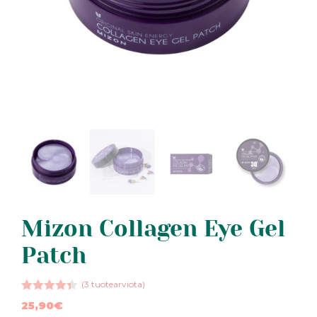
Mizon Collagen Eye Gel
Patch
(
3
tuotearviota)
4.33
25,90
€
5:stä