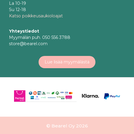
La 10-19
Su 12-18
Katso poikkeusaukioloajat
Yhteystiedot
Myymälän puh. 050 556 3788
store@bearel.com
Lue lisää myymälästä
© Bearel Oy 2026