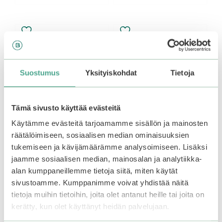
Suostumus
Yksityiskohdat
Tietoja
Tämä sivusto käyttää evästeitä
Käytämme evästeitä tarjoamamme sisällön ja mainosten
räätälöimiseen, sosiaalisen median ominaisuuksien
tukemiseen ja kävijämäärämme analysoimiseen. Lisäksi
Mizon Hyaluronic Acid
Beauty of Joseon |
jaamme sosiaalisen median, mainosalan ja analytiikka-
Eye Gel Patch
Revive Under Eye
Patch Ginseng +
alan kumppaneillemme tietoja siitä, miten käytät
Retinal
sivustoamme. Kumppanimme voivat yhdistää näitä
4.10
25,90
€
5:stä
tietoja muihin tietoihin, joita olet antanut heille tai joita on
4.00
kerätty, kun olet käyttänyt heidän palvelujaan.
19,99
€
5:stä
Varasto loppu.
Liity