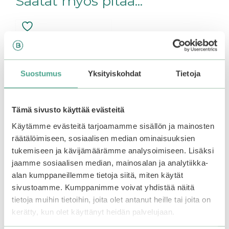
Saatat myös pitää...
Suostumus
Yksityiskohdat
Tietoja
Tämä sivusto käyttää evästeitä
Käytämme evästeitä tarjoamamme sisällön ja mainosten
räätälöimiseen, sosiaalisen median ominaisuuksien
tukemiseen ja kävijämäärämme analysoimiseen. Lisäksi
Mizon Collagen Curling
Fix Mascara
jaamme sosiaalisen median, mainosalan ja analytiikka-
alan kumppaneillemme tietoja siitä, miten käytät
sivustoamme. Kumppanimme voivat yhdistää näitä
4.25
10,90
€
5:stä
tietoja muihin tietoihin, joita olet antanut heille tai joita on
Varasto loppu.
Liity
kerätty, kun olet käyttänyt heidän palvelujaan.
odotuslistalle tästä
, niin
saat ilmoituksen, kun