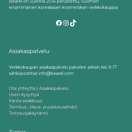
Bearel on vuonna 2016 perustettu, Suomen
ensimmäinen korealaisen kosmetiikan verkkokauppa.
Facebook
Instagram
TikTok
Asiakaspalvelu
Verkkokaupan asiakaspalvelu palvelee arkisin klo 9-17
sähköpostitse info@bearel.com
Ota yhteyttä | Asiakaspalvelu
Usein kysyttyä
Kanta-asiakkuus
Toimitus-, tilaus- ja palautusehdot
Tietosuojakäytäntö