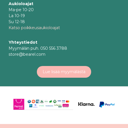
Aukioloajat
Ma-pe 10-20
La 10-19
Su 12-18
Katso poikkeusaukioloajat
Yhteystiedot
Myymälän puh. 050 556 3788
store@bearel.com
Lue lisää myymälästä