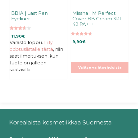
BBIA | Last Pen
Missha | M Perfect
Eyeliner
Cover BB Cream SPF
42 PA+++
3.50
11,90
€
5:stä
4.66
Varasto loppu.
Liity
9,90
€
5:stä
odotuslistalle tästä
, niin
saat ilmoituksen, kun
tuote on jälleen
Valitse vaihtoehdoista
saatavilla.
Korealaista kosmetiikkaa Suomesta