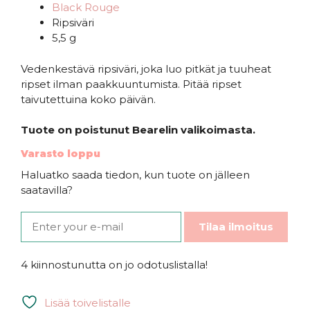
Black Rouge
Ripsiväri
5,5 g
Vedenkestävä ripsiväri, joka luo pitkät ja tuuheat
ripset ilman paakkuuntumista. Pitää ripset
taivutettuina koko päivän.
Tuote on poistunut Bearelin valikoimasta.
Varasto loppu
Haluatko saada tiedon, kun tuote on jälleen
saatavilla?
Tilaa ilmoitus
4 kiinnostunutta on jo odotuslistalla!
Lisää toivelistalle