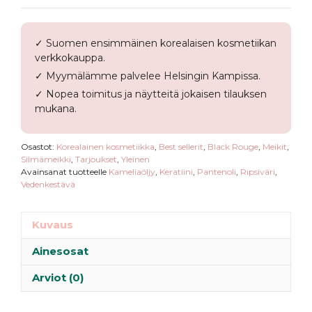
✓ Suomen ensimmäinen korealaisen kosmetiikan
verkkokauppa.
✓ Myymälämme palvelee Helsingin Kampissa.
✓ Nopea toimitus ja näytteitä jokaisen tilauksen
mukana.
Osastot:
Korealainen kosmetiikka
,
Best sellerit
,
Black Rouge
,
Meikit
,
Silmämeikki
,
Tarjoukset
,
Yleinen
Avainsanat tuotteelle
Kameliaöljy
,
Keratiini
,
Pantenoli
,
Ripsiväri
,
Vedenkestävä
Kuvaus
Ainesosat
Arviot (0)