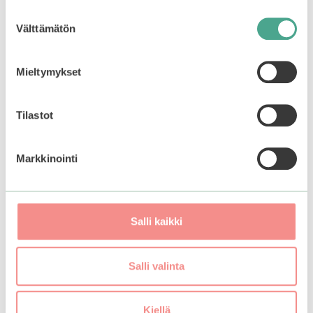
tuote on jälleen
Suostumuksen
saatavilla.
Välttämätön
valinta
Mieltymykset
Tutustu myös
Tilastot
Tällä
tuotteella
on
Markkinointi
useampi
muunnelma.
Voit
tehdä
Salli kaikki
valinnat
tuotteen
sivulla.
Salli valinta
Missha | Water In
BBIA | Ready To Wear
Sponge
Downy Cheek Blush
Kiellä