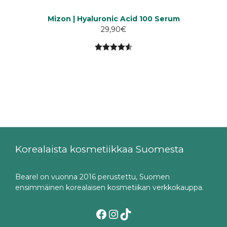
Mizon | Hyaluronic Acid 100 Serum
29,90
€
4.60
5:stä
Korealaista kosmetiikkaa Suomesta
Bearel on vuonna 2016 perustettu, Suomen
ensimmäinen korealaisen kosmetiikan verkkokauppa.
Facebook
Instagram
TikTok