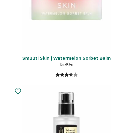
Smuuti Skin | Watermelon Sorbet Balm
15,90
€
3.64
5:stä