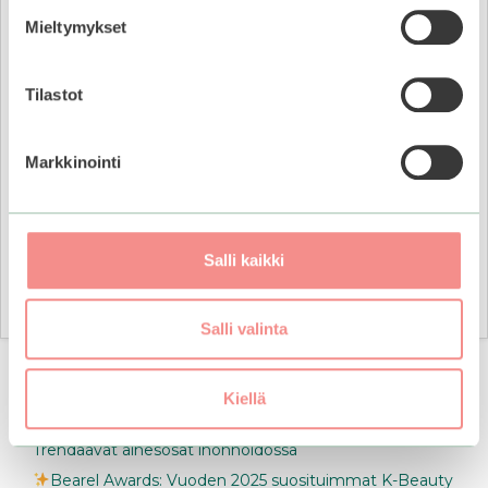
Mieltymykset
Sheet mask -kangasnaamiot
Tilastot
.
Markkinointi
Kategoriat
BRL
Avainsanat
bearel
,
ihonhoitorutiini
,
k-beauty
,
kauneudenhoito
,
kauneusrutiini
,
korealainen
kauneudenhoito
,
korealainen kosmetiikka
Salli kaikki
Kasvojen kaksoispuhdistus – miksi ja miten?
Salli valinta
Kiellä
Uusimmat artikkelit
Trendaavat ainesosat ihonhoidossa
Bearel Awards: Vuoden 2025 suosituimmat K-Beauty