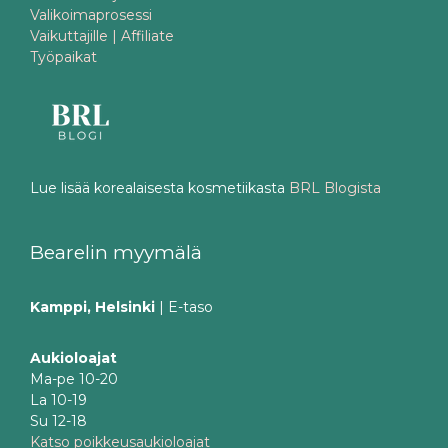
Valikoimaprosessi
Vaikuttajille | Affiliate
Työpaikat
Lue lisää korealaisesta kosmetiikasta
BRL Blogista
Bearelin myymälä
Kamppi, Helsinki
| E-taso
Aukioloajat
Ma-pe 10-20
La 10-19
Su 12-18
Katso poikkeusaukioloajat