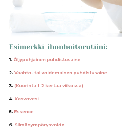
Esimerkki-ihonhoitorutiini:
1.
Öljypohjainen puhdistusaine
2.
Vaahto- tai voidemainen puhdistusaine
3.
(Kuorinta 1-2 kertaa viikossa)
4.
Kasvovesi
5.
Essence
6.
Silmänympärysvoide