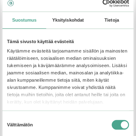
The First Treatment Essence
Intensive Moist -hoitovesi
Suostumus
Yksityiskohdat
Tietoja
.
Tämä sivusto käyttää evästeitä
Käytämme evästeitä tarjoamamme sisällön ja mainosten
räätälöimiseen, sosiaalisen median ominaisuuksien
tukemiseen ja kävijämäärämme analysoimiseen. Lisäksi
jaamme sosiaalisen median, mainosalan ja analytiikka-
alan kumppaneillemme tietoja siitä, miten käytät
sivustoamme. Kumppanimme voivat yhdistää näitä
tietoja muihin tietoihin, joita olet antanut heille tai joita on
kerätty, kun olet käyttänyt heidän palvelujaan.
Suostumuksen
Mizon Hyaluronic Acid 100 -seerumi
Välttämätön
valinta
.