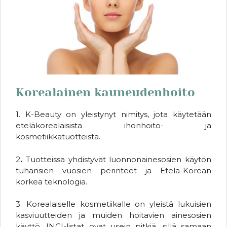
Korealainen kauneudenhoito
1. K-Beauty on yleistynyt nimitys, jota käytetään
eteläkorealaisista ihonhoito- ja
kosmetiikkatuotteista.
2
.
Tuotteissa yhdistyvät luonnonainesosien käytön
tuhansien vuosien perinteet ja Etelä-Korean
korkea teknologia.
3. Korealaiselle kosmetiikalle on yleistä lukuisien
kasviuutteiden ja muiden hoitavien ainesosien
käyttö. INCI-listat ovat usein pitkiä, sillä samaan