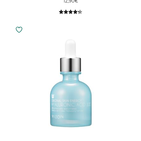
12,90
€
4.33
5:stä