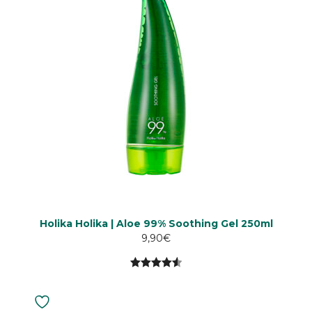
Holika Holika | Aloe 99% Soothing Gel 250ml
9,90
€
4.58
5:stä