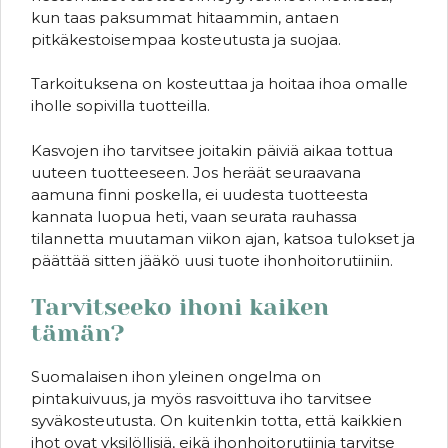
kun taas paksummat hitaammin, antaen
pitkäkestoisempaa kosteutusta ja suojaa.
Tarkoituksena on kosteuttaa ja hoitaa ihoa omalle
iholle sopivilla tuotteilla.
Kasvojen iho tarvitsee joitakin päiviä aikaa tottua
uuteen tuotteeseen. Jos heräät seuraavana
aamuna finni poskella, ei uudesta tuotteesta
kannata luopua heti, vaan seurata rauhassa
tilannetta muutaman viikon ajan, katsoa tulokset ja
päättää sitten jääkö uusi tuote ihonhoitorutiiniin.
Tarvitseeko ihoni kaiken
tämän?
Suomalaisen ihon yleinen ongelma on
pintakuivuus, ja myös rasvoittuva iho tarvitsee
syväkosteutusta. On kuitenkin totta, että kaikkien
ihot ovat yksilöllisiä, eikä ihonhoitorutiinia tarvitse