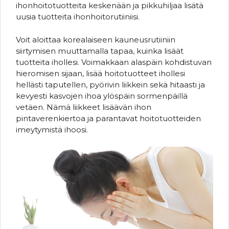
ihonhoitotuotteita keskenään ja pikkuhiljaa lisätä
uusia tuotteita ihonhoitorutiiniisi.
Voit aloittaa korealaiseen kauneusrutiiniin
siirtymisen muuttamalla tapaa, kuinka lisäät
tuotteita ihollesi. Voimakkaan alaspäin kohdistuvan
hieromisen sijaan, lisää hoitotuotteet ihollesi
hellästi taputellen, pyörivin liikkein sekä hitaasti ja
kevyesti kasvojen ihoa ylöspäin sormenpäillä
vetäen. Nämä liikkeet lisäävän ihon
pintaverenkiertoa ja parantavat hoitotuotteiden
imeytymistä ihoosi.