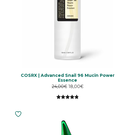
COSRX | Advanced Snail 96 Mucin Power
Essence
Alkuperäinen
Nykyinen
24,00
€
18,00
€
hinta
hinta
oli:
on:
4.89
5:stä
24,00€.
24,00€.