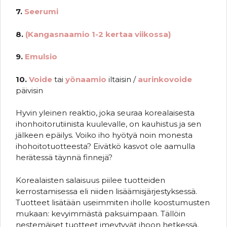
7.
Seerumi
8.
(Kangasnaamio 1-2 kertaa viikossa)
9.
Emulsio
10.
Voide
tai
yönaamio
iltaisin /
aurinkovoide
päivisin
Hyvin yleinen reaktio, joka seuraa korealaisesta
ihonhoitorutiinista kuulevalle, on kauhistus ja sen
jälkeen epäilys. Voiko iho hyötyä noin monesta
ihohoitotuotteesta? Eivätkö kasvot ole aamulla
herätessä täynnä finnejä?
Korealaisten salaisuus piilee tuotteiden
kerrostamisessa eli niiden lisäämisjärjestyksessä.
Tuotteet lisätään useimmiten iholle koostumusten
mukaan: kevyimmästä paksuimpaan. Tällöin
nestemäiset tuotteet imeytyvät ihoon hetkessä,