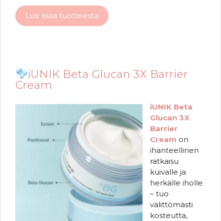
Lue lisää tuotteesta
iUNIK Beta Glucan 3X Barrier
Cream
iUNIK Beta
Glucan 3X
Barrier
Cream
on
ihanteellinen
ratkaisu
kuivalle ja
herkälle iholle
– tuo
välittömästi
kosteutta,