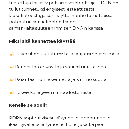
tuotettuja tai kasvipohjaisia vaihtoehtoja. PDRN on
tullut tunnetuksi erityisesti esteettisestä
lääketieteestä, ja sen käyttö ihonhoitotuotteissa
pohjautuu sen rakenteelliseen
samankaltaisuuteen ihmisen DNA:n kanssa.
Miksi sitä kannattaa käyttää
Tukee ihon uusiutumista ja korjausmekanismeja
Rauhoittaa ärtynyttä ja vaurioitunutta ihoa
Parantaa ihon rakennetta ja kimmoisuutta
Tukee kollageenin muodostumista
Kenelle se sopii?
PDRN sopii erityisesti väsyneelle, ohentuneelle,
ikääntyvälle tai ärtyneelle iholle, joka kaipaa