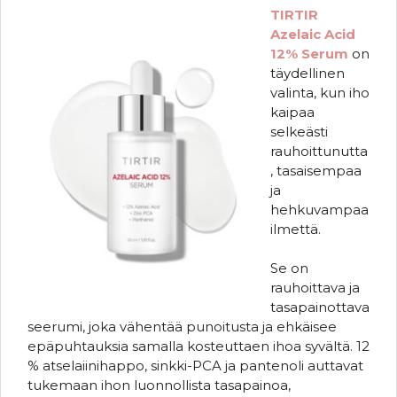
TIRTIR
Azelaic Acid
12% Serum
on
täydellinen
valinta, kun iho
kaipaa
selkeästi
rauhoittunutta
, tasaisempaa
ja
hehkuvampaa
ilmettä.
Se on
rauhoittava ja
tasapainottava
seerumi, joka vähentää punoitusta ja ehkäisee
epäpuhtauksia samalla kosteuttaen ihoa syvältä. 12
% atselaiinihappo, sinkki-PCA ja pantenoli auttavat
tukemaan ihon luonnollista tasapainoa,