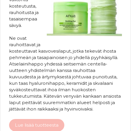
kosteutusta,
rauhoitusta ja
tasaisempaa
sävyä.
Ne ovat
rauhoittavat ja
kosteuttavat kasvovesilaput, jotka tekevät ihosta
pehmeän ja tasapainoisen jo yhdellä pyyhkäisyllä.
Atselaiinihappo yhdessä seitsemän centella-
uutteen yhdistelmän kanssa rauhoittaa
kuivuudesta ja ärtymyksestä johtuvaa punoitusta,
kun taas hyaluronihappo, keramidit ja skvalaani
syväkosteuttavat ihoa ilman huokosten
tukkeutumista. Kätevän venyvän kankaan ansiosta
laput peittävät suuremmatkin alueet helposti ja
jättävät ihon raikkaaksi ja hyvinvoivaksi.
Lue lisää tuotteesta