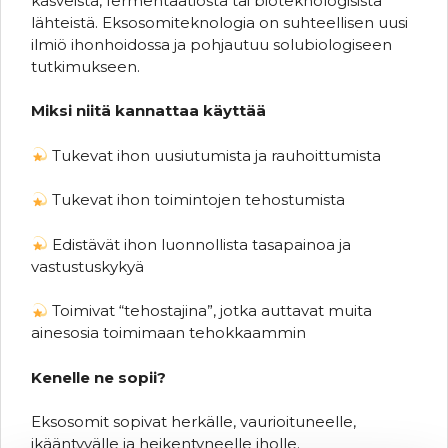
kasveista, fermentaatiosta tai bioteknologisista
lähteistä. Eksosomiteknologia on suhteellisen uusi
ilmiö ihonhoidossa ja pohjautuu solubiologiseen
tutkimukseen.
Miksi niitä kannattaa käyttää
Tukevat ihon uusiutumista ja rauhoittumista
Tukevat ihon toimintojen tehostumista
Edistävät ihon luonnollista tasapainoa ja
vastustuskykyä
Toimivat “tehostajina”, jotka auttavat muita
ainesosia toimimaan tehokkaammin
Kenelle ne sopii?
Eksosomit sopivat herkälle, vaurioituneelle,
ikääntyvälle ja heikentyneelle iholle.