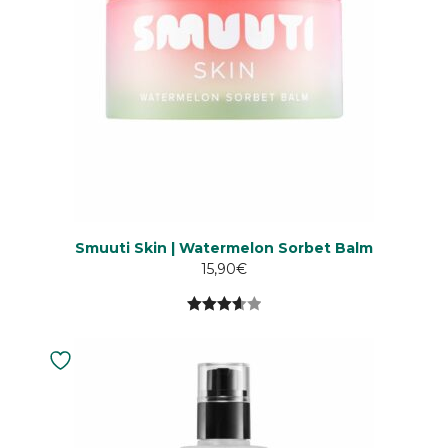
Smuuti Skin | Watermelon Sorbet Balm
15,90
€
3.64
5:stä