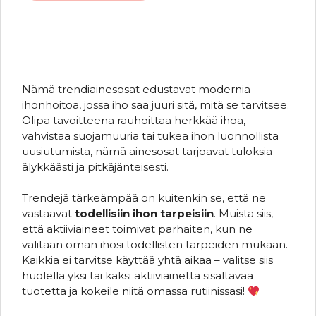
Nämä trendiainesosat edustavat modernia
ihonhoitoa, jossa iho saa juuri sitä, mitä se tarvitsee.
Olipa tavoitteena rauhoittaa herkkää ihoa,
vahvistaa suojamuuria tai tukea ihon luonnollista
uusiutumista, nämä ainesosat tarjoavat tuloksia
älykkäästi ja pitkäjänteisesti.
Trendejä tärkeämpää on kuitenkin se, että ne
vastaavat
todellisiin ihon tarpeisiin
. Muista siis,
että aktiiviaineet toimivat parhaiten, kun ne
valitaan oman ihosi todellisten tarpeiden mukaan.
Kaikkia ei tarvitse käyttää yhtä aikaa – valitse siis
huolella yksi tai kaksi aktiiviainetta sisältävää
tuotetta ja kokeile niitä omassa rutiinissasi!