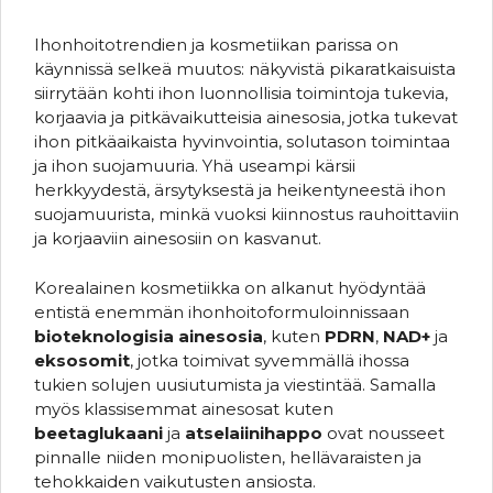
Ihonhoitotrendien ja kosmetiikan parissa on
käynnissä selkeä muutos: näkyvistä pikaratkaisuista
siirrytään kohti ihon luonnollisia toimintoja tukevia,
korjaavia ja pitkävaikutteisia ainesosia, jotka tukevat
ihon pitkäaikaista hyvinvointia, solutason toimintaa
ja ihon suojamuuria. Yhä useampi kärsii
herkkyydestä, ärsytyksestä ja heikentyneestä ihon
suojamuurista, minkä vuoksi kiinnostus rauhoittaviin
ja korjaaviin ainesosiin on kasvanut.
Korealainen kosmetiikka on alkanut hyödyntää
entistä enemmän ihonhoitoformuloinnissaan
bioteknologisia ainesosia
, kuten
PDRN
,
NAD+
ja
eksosomit
, jotka toimivat syvemmällä ihossa
tukien solujen uusiutumista ja viestintää. Samalla
myös klassisemmat ainesosat kuten
beetaglukaani
ja
atselaiinihappo
ovat nousseet
pinnalle niiden monipuolisten, hellävaraisten ja
tehokkaiden vaikutusten ansiosta.