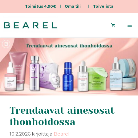
Toimitus 4,90€
|
Oma tili
|
Toivelista
Siirry
sisältöön
Va
Trendaavat ainesosat
ihonhoidossa
10.2.2026
kirjoittaja
Bearel