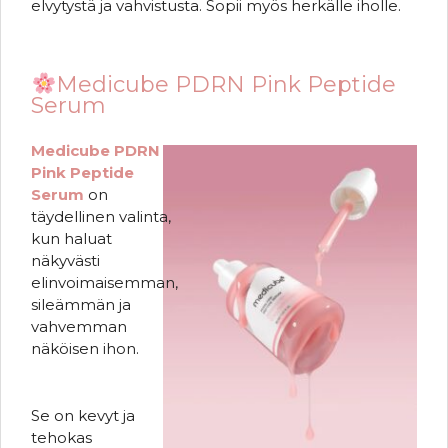
elvytystä ja vahvistusta. Sopii myös herkälle iholle.
Medicube PDRN Pink Peptide
Serum
Medicube PDRN
Pink Peptide
Serum
on
täydellinen valinta,
kun haluat
näkyvästi
elinvoimaisemman,
sileämmän ja
vahvemman
näköisen ihon.
Se on kevyt ja
tehokas