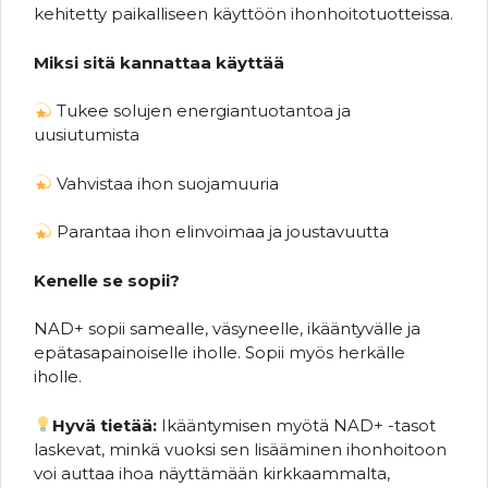
kehitetty paikalliseen käyttöön ihonhoitotuotteissa.
Miksi sitä kannattaa käyttää
Tukee solujen energiantuotantoa ja
uusiutumista
Vahvistaa ihon suojamuuria
Parantaa ihon elinvoimaa ja joustavuutta
Kenelle se sopii?
NAD+ sopii samealle, väsyneelle, ikääntyvälle ja
epätasapainoiselle iholle. Sopii myös herkälle
iholle.
Hyvä tietää:
Ikääntymisen myötä NAD+ -tasot
laskevat, minkä vuoksi sen lisääminen ihonhoitoon
voi auttaa ihoa näyttämään kirkkaammalta,