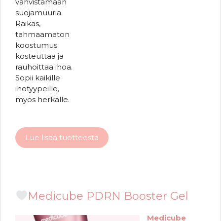
vahvistamaan
suojamuuria.
Raikas,
tahmaamaton
koostumus
kosteuttaa ja
rauhoittaa ihoa.
Sopii kaikille
ihotyypeille,
myös herkälle.
Lue lisää tuotteesta
Medicube PDRN Booster Gel
Medicube