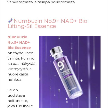
vahvemmalta ja tasapainoisemmalta.
Numbuzin No.9+ NAD+ Bio
Lifting-Sil Essence
Numbuzin
No.9+ NAD+
Bio Essence
on täydellinen
valinta, kun iho
kaipaa näkyvää
kiinteytystä ja
nuorekasta
hehkua.
Se on
uudistava
hoitoneste,
joka tuo iholle