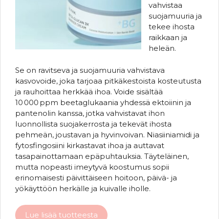
vahvistaa
suojamuuria ja
tekee ihosta
raikkaan ja
heleän.
Se on ravitseva ja suojamuuria vahvistava
kasvovoide, joka tarjoaa pitkäkestoista kosteutusta
ja rauhoittaa herkkää ihoa. Voide sisältää
10 000 ppm beetaglukaania yhdessä ektoiinin ja
pantenolin kanssa, jotka vahvistavat ihon
luonnollista suojakerrosta ja tekevät ihosta
pehmeän, joustavan ja hyvinvoivan. Niasiiniamidi ja
fytosfingosiini kirkastavat ihoa ja auttavat
tasapainottamaan epäpuhtauksia. Täyteläinen,
mutta nopeasti imeytyvä koostumus sopii
erinomaisesti päivittäiseen hoitoon, päivä- ja
yökäyttöön herkälle ja kuivalle iholle.
Lue lisää tuotteesta