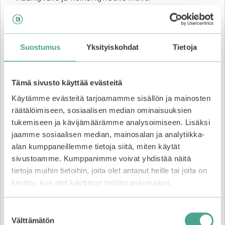
Medicube One Day Exosome
Shot 2000
Suostumus
Yksityiskohdat
Tietoja
Medicube
One Day
Tämä sivusto käyttää evästeitä
Exosome
Käytämme evästeitä tarjoamamme sisällön ja mainosten
Shot 2000
on
räätälöimiseen, sosiaalisen median ominaisuuksien
täydellinen
tukemiseen ja kävijämäärämme analysoimiseen. Lisäksi
valinta, kun
jaamme sosiaalisen median, mainosalan ja analytiikka-
iho kaipaa
alan kumppaneillemme tietoja siitä, miten käytät
näkyvää
sivustoamme. Kumppanimme voivat yhdistää näitä
uudistusta,
sileämpää
tietoja muihin tietoihin, joita olet antanut heille tai joita on
tekstuuria ja
kerätty, kun olet käyttänyt heidän palvelujaan.
nopeita
tuloksia – jo
Suostumuksen
ensimmäisistä
Välttämätön
valinta