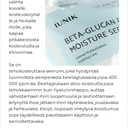
valinta
kuivalle,
kosteusköyhäl
le ja herkälle
iholle, joka
kaipaa
pitkäkestoista
kosteutusta ja
elinvoimaa.
Se on
tehokosteuttava seerumi, joka hyödyntää
luonnollista sieniperäistä beetaglukaania jopa 400
000 ppm:ää. Beetaglukaani sitoo kosteutta jopa
tehokkaammin kuin hyaluronihappo, auttaa
vahvistamaan ihon suojamuuria ja rauhoittamaan
ärtynyttä ihoa, jättäen ihon täyteläiseksi, joustavaksi
ja hehkuvaksi. Kevyt, nopeasti imeytyvä koostumus
sopii täydellisesti päivittäiseen käyttöön ja
kerrostettavaksi.