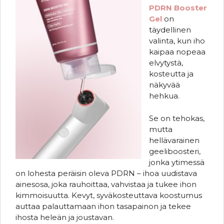
PDRN Booster
Gel
on
täydellinen
valinta, kun iho
kaipaa nopeaa
elvytystä,
kosteutta ja
näkyvää
hehkua.
Se on tehokas,
mutta
hellävarainen
geeliboosteri,
jonka ytimessä
on lohesta peräisin oleva PDRN – ihoa uudistava
ainesosa, joka rauhoittaa, vahvistaa ja tukee ihon
kimmoisuutta. Kevyt, syväkosteuttava koostumus
auttaa palauttamaan ihon tasapainon ja tekee
ihosta heleän ja joustavan.