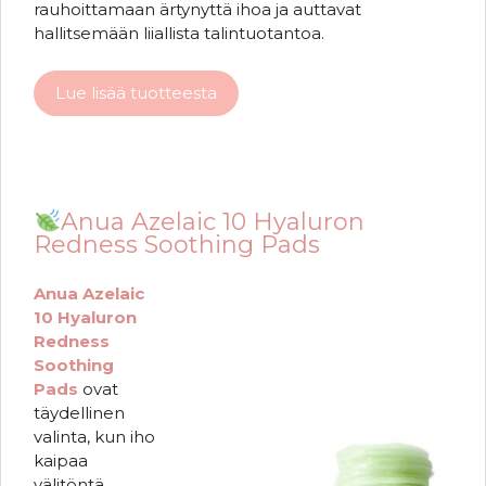
rauhoittamaan ärtynyttä ihoa ja auttavat
hallitsemään liiallista talintuotantoa.
Lue lisää tuotteesta
Anua Azelaic 10 Hyaluron
Redness Soothing Pads
Anua Azelaic
10 Hyaluron
Redness
Soothing
Pads
ovat
täydellinen
valinta, kun iho
kaipaa
välitöntä