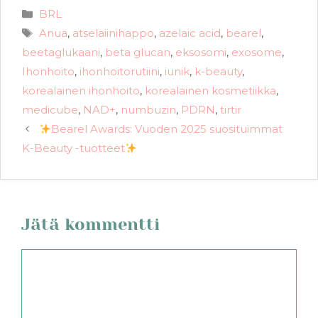
Kategoriat
BRL
Avainsanat
Anua
,
atselaiinihappo
,
azelaic acid
,
bearel
,
beetaglukaani
,
beta glucan
,
eksosomi
,
exosome
,
Ihonhoito
,
ihonhoitorutiini
,
iunik
,
k-beauty
,
korealainen ihonhoito
,
korealainen kosmetiikka
,
medicube
,
NAD+
,
numbuzin
,
PDRN
,
tirtir
Bearel Awards: Vuoden 2025 suosituimmat
K-Beauty -tuotteet
Jätä kommentti
Kommentti