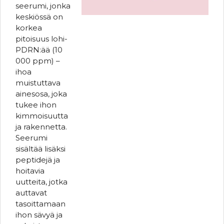
seerumi, jonka
keskiössä on
korkea
pitoisuus lohi-
PDRN:ää (10
000 ppm) –
ihoa
muistuttava
ainesosa, joka
tukee ihon
kimmoisuutta
ja rakennetta.
Seerumi
sisältää lisäksi
peptidejä ja
hoitavia
uutteita, jotka
auttavat
tasoittamaan
ihon sävyä ja