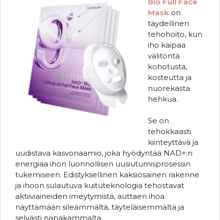
Bio Full Face
Mask
on
täydellinen
tehohoito, kun
iho kaipaa
välitöntä
kohotusta,
kosteutta ja
nuorekasta
hehkua.
Se on
tehokkaasti
kiinteyttävä ja
uudistava kasvonaamio, joka hyödyntää NAD+:n
energiaa ihon luonnollisen uusiutumisprosessin
tukemiseen. Edistyksellinen kaksiosainen rakenne
ja ihoon sulautuva kuituteknologia tehostavat
aktiiviaineiden imeytymistä, auttaen ihoa
näyttämään sileämmältä, täyteläisemmältä ja
selvästi napakammalta.