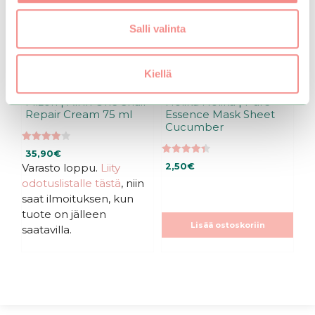
Salli valinta
Kiellä
Mizon | All in One Snail
Holika Holika | Pure
Repair Cream 75 ml
Essence Mask Sheet
Cucumber
3.94
35,90
€
5:stä
4.37
Varasto loppu.
Liity
2,50
€
5:stä
odotuslistalle tästä
, niin
saat ilmoituksen, kun
tuote on jälleen
Lisää ostoskoriin
saatavilla.