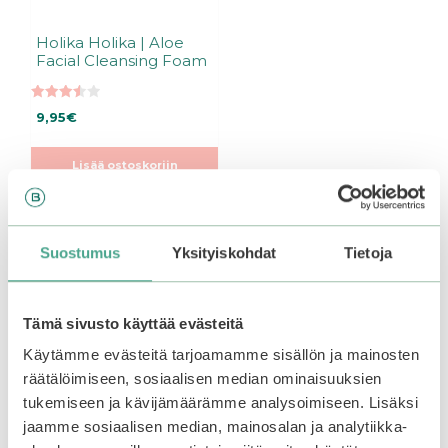
Holika Holika | Aloe
Facial Cleansing Foam
3.50
9,95
€
5:stä
Lisää ostoskoriin
Suostumus
Yksityiskohdat
Tietoja
Tutustu myös
Tällä
Tämä sivusto käyttää evästeitä
tuotteella
on
Käytämme evästeitä tarjoamamme sisällön ja mainosten
useampi
räätälöimiseen, sosiaalisen median ominaisuuksien
muunnelma.
tukemiseen ja kävijämäärämme analysoimiseen. Lisäksi
Voit
jaamme sosiaalisen median, mainosalan ja analytiikka-
tehdä