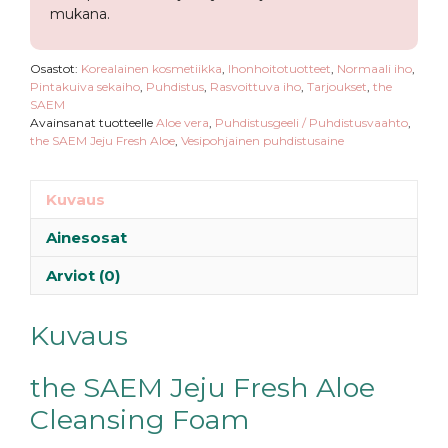
mukana.
Osastot:
Korealainen kosmetiikka
,
Ihonhoitotuotteet
,
Normaali iho
,
Pintakuiva sekaiho
,
Puhdistus
,
Rasvoittuva iho
,
Tarjoukset
,
the
SAEM
Avainsanat tuotteelle
Aloe vera
,
Puhdistusgeeli / Puhdistusvaahto
,
the SAEM Jeju Fresh Aloe
,
Vesipohjainen puhdistusaine
Kuvaus
Ainesosat
Arviot (0)
Kuvaus
the SAEM Jeju Fresh Aloe
Cleansing Foam