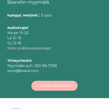
Bearelin myymälä
Kamppi, Helsinki
| E-taso
Aukioloajat
Ma-pe 10-20
La 10-19
Su 12-18
Katso poikkeusaukioloajat
Yhteystiedot
Myymälän puh. 050 556 3788
store@bearel.com
Lue lisää myymälästä