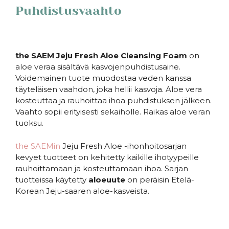
Puhdistusvaahto
the SAEM Jeju Fresh Aloe Cleansing Foam
on
aloe veraa sisältävä kasvojenpuhdistusaine.
Voidemainen tuote muodostaa veden kanssa
täyteläisen vaahdon, joka hellii kasvoja. Aloe vera
kosteuttaa ja rauhoittaa ihoa puhdistuksen jälkeen.
Vaahto sopii erityisesti sekaiholle. Raikas aloe veran
tuoksu.
the SAEMin
Jeju Fresh Aloe -ihonhoitosarjan
kevyet tuotteet on kehitetty kaikille ihotyypeille
rauhoittamaan ja kosteuttamaan ihoa. Sarjan
tuotteissa käytetty
aloeuute
on peräisin Etelä-
Korean Jeju-saaren aloe-kasveista.