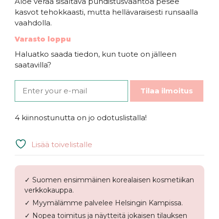
Aloe veraa sisältävä puhdistusvaahtoa pesee
kasvot tehokkaasti, mutta hellävaraisesti runsaalla
vaahdolla.
Varasto loppu
Haluatko saada tiedon, kun tuote on jälleen
saatavilla?
Tilaa ilmoitus
4 kiinnostunutta on jo odotuslistalla!
Lisää toivelistalle
✓ Suomen ensimmäinen korealaisen kosmetiikan
verkkokauppa.
✓ Myymälämme palvelee Helsingin Kampissa.
✓ Nopea toimitus ja näytteitä jokaisen tilauksen