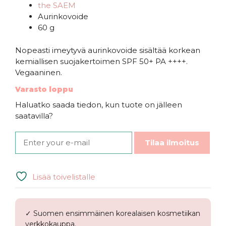
the SAEM
Aurinkovoide
60 g
Nopeasti imeytyvä aurinkovoide sisältää korkean
kemiallisen suojakertoimen SPF 50+ PA ++++.
Vegaaninen.
Varasto loppu
Haluatko saada tiedon, kun tuote on jälleen
saatavilla?
Tilaa ilmoitus
Lisää toivelistalle
✓ Suomen ensimmäinen korealaisen kosmetiikan
verkkokauppa.