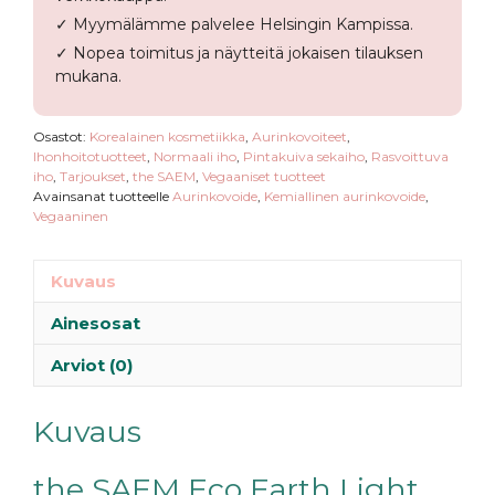
✓ Myymälämme palvelee Helsingin Kampissa.
✓ Nopea toimitus ja näytteitä jokaisen tilauksen
mukana.
Osastot:
Korealainen kosmetiikka
,
Aurinkovoiteet
,
Ihonhoitotuotteet
,
Normaali iho
,
Pintakuiva sekaiho
,
Rasvoittuva
iho
,
Tarjoukset
,
the SAEM
,
Vegaaniset tuotteet
Avainsanat tuotteelle
Aurinkovoide
,
Kemiallinen aurinkovoide
,
Vegaaninen
Kuvaus
Ainesosat
Arviot (0)
Kuvaus
the SAEM Eco Earth Light