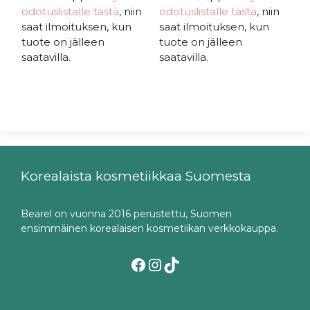
odotuslistalle tästä
, niin
odotuslistalle tästä
, niin
saat ilmoituksen, kun
saat ilmoituksen, kun
tuote on jälleen
tuote on jälleen
saatavilla.
saatavilla.
Korealaista kosmetiikkaa Suomesta
Bearel on vuonna 2016 perustettu, Suomen
ensimmäinen korealaisen kosmetiikan verkkokauppa.
Facebook
Instagram
TikTok