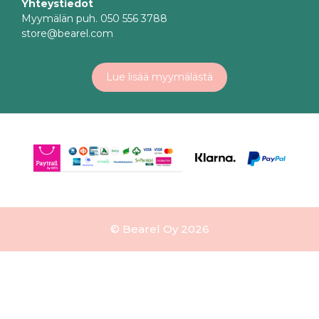
Yhteystiedot
Myymälän puh. 050 556 3788
store@bearel.com
Lue lisää myymälästä
© Bearel Oy 2026