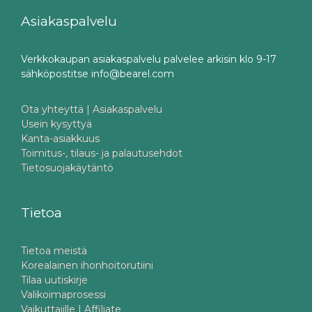
Asiakaspalvelu
Verkkokaupan asiakaspalvelu palvelee arkisin klo 9-17
sähköpostitse info@bearel.com
Ota yhteyttä | Asiakaspalvelu
Usein kysyttyä
Kanta-asiakkuus
Toimitus-, tilaus- ja palautusehdot
Tietosuojakäytäntö
Tietoa
Tietoa meistä
Korealainen ihonhoitorutiini
Tilaa uutiskirje
Valikoimaprosessi
Vaikuttajille | Affiliate