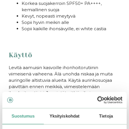
Korkea suojakerroin SPF50+ PA++++,
kemiallinen suoja
Kevyt, nopeasti imeytyvä
Sopii hyvin meikin alle
Sopii kaikille ihonsävyille, ei white castia
Käyttö
Levitä aamuisin kasvoille ihonhoitorutiinin
viimeisenä vaiheena. Älä unohda niskaa ja muita
auringolle altistuvia alueita. Käytä aurinkosuojaa
päivittäin ennen meikkiä, viimeistelemään
ihonhoitorutiinisi. Jos vietät pitkiä aikoja suorassa
auringonpaisteessa, muistathan lisätä
aurinkovoidetta muutaman tunnin välein.
Suostumus
Yksityiskohdat
Tietoja