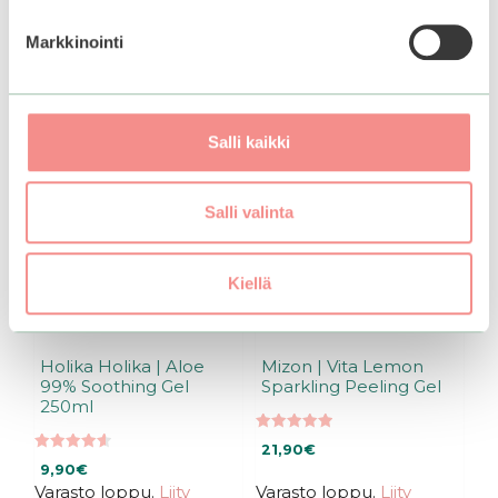
Markkinointi
Salli kaikki
Salli valinta
Kiellä
Holika Holika | Aloe
Mizon | Vita Lemon
99% Soothing Gel
Sparkling Peeling Gel
250ml
4.96
21,90
€
5:stä
4.58
9,90
€
5:stä
Varasto loppu.
Liity
Varasto loppu.
Liity