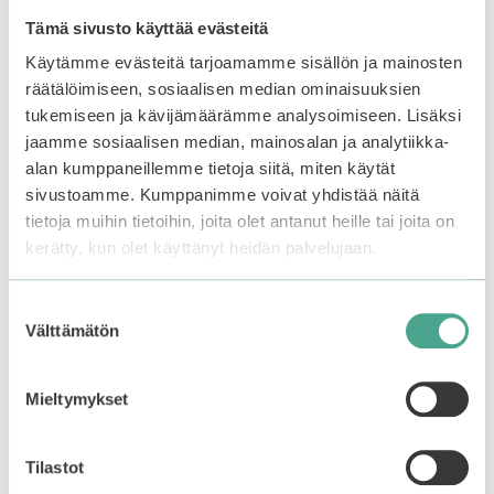
Tutustu myös
Tämä sivusto käyttää evästeitä
Käytämme evästeitä tarjoamamme sisällön ja mainosten
räätälöimiseen, sosiaalisen median ominaisuuksien
tukemiseen ja kävijämäärämme analysoimiseen. Lisäksi
jaamme sosiaalisen median, mainosalan ja analytiikka-
alan kumppaneillemme tietoja siitä, miten käytät
sivustoamme. Kumppanimme voivat yhdistää näitä
tietoja muihin tietoihin, joita olet antanut heille tai joita on
kerätty, kun olet käyttänyt heidän palvelujaan.
Suostumuksen
Välttämätön
valinta
Holika Holika Jeju Aloe
Mizon | Apple
Face & Body Care Set
Smoothie Peeling Gel
Mieltymykset
5.00
4.68
14,90
€
17,90
€
5:stä
5:stä
Tilastot
Lisää ostoskoriin
Lisää ostoskoriin