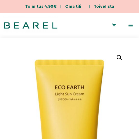
Toimitus 4,90€
|
Oma tili
|
Toivelista
Siirry
sisältöön
Va