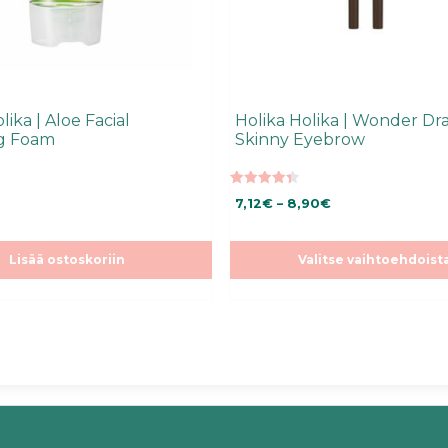
lika | Aloe Facial
Holika Holika | Wonder Dr
ng Foam
Skinny Eyebrow
4.38
Hintaluokka:
7,12
€
–
8,90
€
5:stä
7,12€
-
Lisää ostoskoriin
Valitse vaihtoehdoist
8,90€