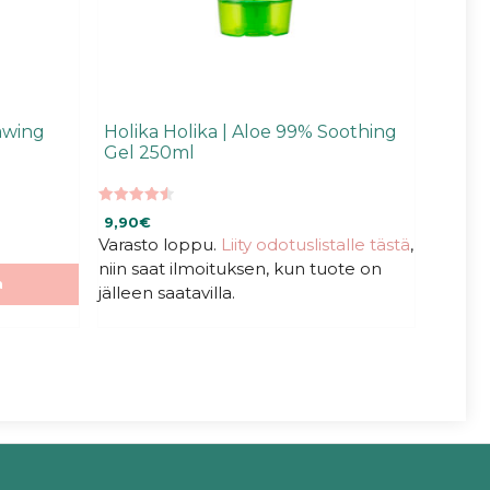
awing
Holika Holika | Aloe 99% Soothing
Gel 250ml
4.58
9,90
€
5:stä
Varasto loppu.
Liity odotuslistalle tästä
,
niin saat ilmoituksen, kun tuote on
a
jälleen saatavilla.