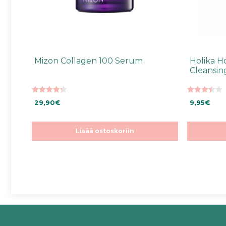
Mizon Collagen 100 Serum
Holika Ho
Cleansi
4.33
3.50
29,90
€
9,95
€
5:stä
5:stä
Lisää ostoskoriin