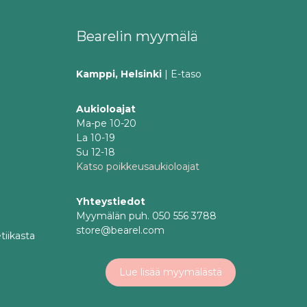
Bearelin myymälä
Kamppi, Helsinki
| E-taso
Aukioloajat
Ma-pe 10-20
La 10-19
Su 12-18
Katso poikkeusaukioloajat
Yhteystiedot
Myymälän puh. 050 556 3788
store@bearel.com
tiikasta
Lue lisää myymälästä