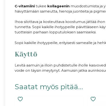
C-vitamiini
tukee
kollageenin
muodostumista ja 
häivyttämään sameutta, hienoja juonteita ja pigme
Ihoa silottava ja kosteuttava koostumus jättää ihon
tunnetta. Sopii kaikille ihotyypeille päivittäiseen kä
tuotteisiin parhaan lopputuloksen saamiseksi.
Sopii kaikille ihotyypeille, erityisesti samealle ja heh
Käyttö
Levitä aamuin ja illoin puhdistetulle iholle kasvove
voide on täysin imeytynyt. Aamuisin jatka aurinkosu
Saatat myös pitää...