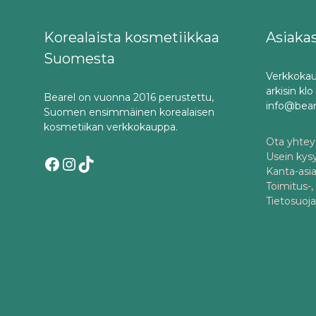
Korealaista kosmetiikkaa
Asiaka
Suomesta
Verkkokau
arkisin kl
Bearel on vuonna 2016 perustettu,
info@bea
Suomen ensimmäinen korealaisen
kosmetiikan verkkokauppa.
Ota yhteyt
Usein kys
Facebook
Instagram
TikTok
Kanta-asi
Toimitus-,
Tietosuoj