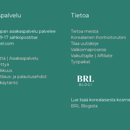
spalvelu
Tietoa
pan asiakaspalvelu palvelee
Tietoa meistä
o 9-17 sähköpostitse
Korealainen ihonhoitorutiini
rel.com
Tilaa uutiskirje
Valikoimaprosessi
Vaikuttajille | Affiliate
tä | Asiakaspalvelu
Työpaikat
yttyä
akkuus
 tilaus- ja palautusehdot
akäytäntö
Lue lisää korealaisesta kosme
BRL Blogista