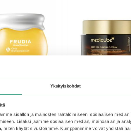
Yksityiskohdat
 Citrus Brightening Cream
Medicube | Deep Vita C C
itä
Cream
mme sisällön ja mainosten räätälöimiseen, sosiaalisen median
iseen. Lisäksi jaamme sosiaalisen median, mainosalan ja analy
0
Alkuperäinen
Nykyinen
32,90
€
26,32
€
, miten käytät sivustoamme. Kumppanimme voivat yhdistää näitä t
5