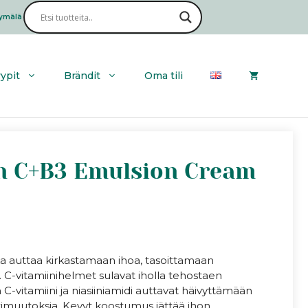
|
Vitamin
ymälä
Haku
C+B3
Emulsion
Cream
määrä
yypit
Brändit
Oma tili
in C+B3 Emulsion Cream
oka auttaa kirkastamaan ihoa, tasoittamaan
C-vitamiinihelmet sulavat iholla tehostaen
 C-vitamiini ja niasiiniamidi auttavat häivyttämään
timuutoksia. Kevyt koostumus jättää ihon