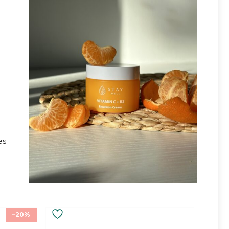
a
es
–20%