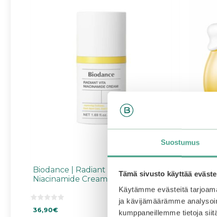
Suostumus
Biodance | Radiant Vita
Frudia |
Tämä sivusto käyttää eväste
Niacinamide Cream
Käytämme evästeitä tarjoama
ja kävijämäärämme analysoim
0
0
36,90
€
26,90
€
kumppaneillemme tietoja siitä
5
5