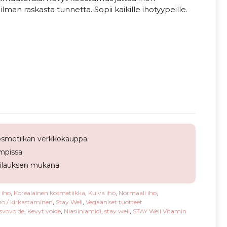
lman raskasta tunnetta. Sopii kaikille ihotyypeille.
smetiikan verkkokauppa.
pissa.
tilauksen mukana.
 iho
,
Korealainen kosmetiikka
,
Kuiva iho
,
Normaali iho
,
o / kirkastaminen
,
Stay Well
,
Vegaaniset tuotteet
svovoide
,
Kevyt voide
,
Niasiiniamidi
,
stay well
,
STAY Well Vitamin