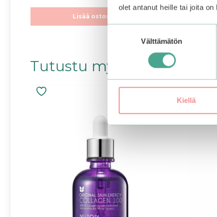
:
:
olet antanut heille tai joita o
s
s
t
t
Lisää ostoskoriin
ä
ä
Suostumuksen
Välttämätön
valinta
Tutustu myös
Kiellä