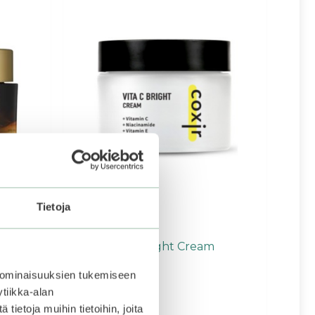
Tietoja
apsule
Coxir | Vita C Bright Cream
 ominaisuuksien tukemiseen
tiikka-alan
3.83
23,90
€
ietoja muihin tietoihin, joita
5:stä