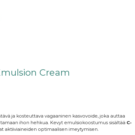
Emulsion Cream
istävä ja kosteuttava vagaaninen kasvovoide, joka auttaa
antamaan ihon hehkua. Kevyt emulsiokoostumus sisältää
C-
avat aktiiviaineiden optimaalisen imeytymisen.