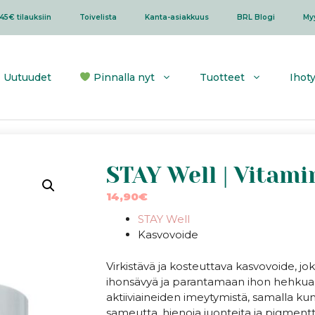
45€ tilauksiin
Toivelista
Kanta-asiakkuus
BRL Blogi
My
Uutuudet
Pinnalla nyt
Tuotteet
Ihot
STAY Well | Vitam
14,90
€
STAY Well
Kasvovoide
Virkistävä ja kosteuttava kasvovoide, j
ihonsävyä ja parantamaan ihon hehkua. 
aktiiviaineiden imeytymistä, samalla kun
sameutta, hienoja juonteita ja pigment