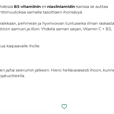
yhdessä
B3-vitamiinin
eli
niasiiniamidin
kanssa se auttaa
nttimuutoksia samalla tasoittaen ihonsävyä.
 raikkaan, pehmeän ja hyvinvoivan tuntuiseksi ilman raskast
yttöön aamuin ja illoin. Yhdistä saman sarjan, Vitamin C + B3,
kua kaipaavalle iholle.
den ja/tai seerumin jälkeen. Hiero hellävaraisesti ihoon, kunn
ojatuotteella.