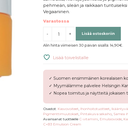
pehmeän, sileän ja raikkaan tuntuiseksi i
Vegaaninen.
Varastossa
-
+
Lisää ostoskoriin
STAY
Well
Alin hinta viimeisen 30 päivän sisällä:
14,90
€
.
|
Vitamin
Lisää toivelistalle
C+B3
Emulsion
Cream
✓ Suomen ensimmäinen korealaisen ko
määrä
✓ Myymälämme palvelee Helsingin Kam
✓ Nopea toimitus ja näytteitä jokaisen 
Osastot:
Kasvovoiteet
,
Ihonhoitotuotteet
,
Ikääntyvä
Pigmenttimuutokset
,
Pintakuiva sekaiho
,
Samea ih
Avainsanat tuotteelle
C-vitamiini
,
Emulsiovoide
,
Ka
C+B3 Emulsion Cream