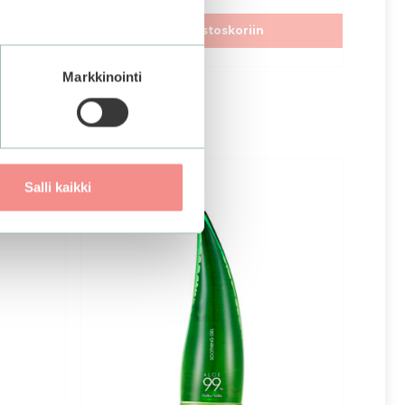
Lisää ostoskoriin
Markkinointi
ALE
Salli kaikki