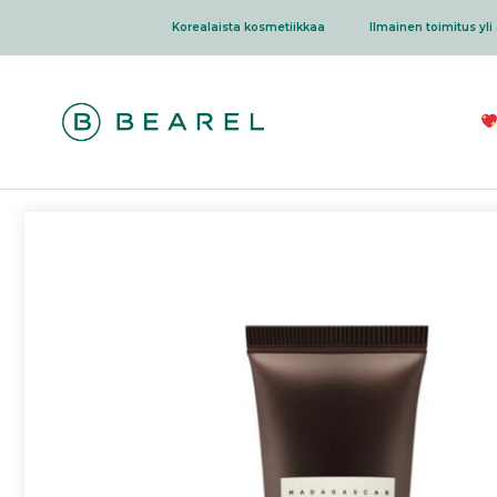
Siirry
Korealaista kosmetiikkaa
Ilmainen toimitus yli 
sisältöön