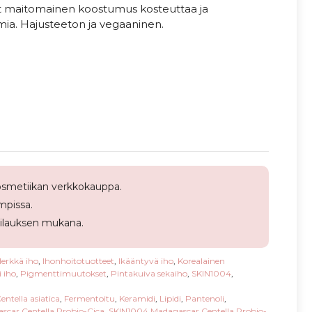
t maitomainen koostumus kosteuttaa ja
mia. Hajusteeton ja vegaaninen.
smetiikan verkkokauppa.
pissa.
tilauksen mukana.
erkkä iho
,
Ihonhoitotuotteet
,
Ikääntyvä iho
,
Korealainen
 iho
,
Pigmenttimuutokset
,
Pintakuiva sekaiho
,
SKIN1004
,
entella asiatica
,
Fermentoitu
,
Keramidi
,
Lipidi
,
Pantenoli
,
car Centella Probio-Cica
,
SKIN1004 Madagascar Centella Probio-