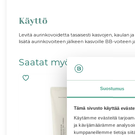
Käyttö
Levitä aurinkovoidetta tasaisesti kasvojen, kaulan j
lisätä aurinkovoiteen jälkeen kasvoille BB-voiteen 
Saatat myös pitää...
Tällä
tuotteella
Suostumus
on
useampi
muunnelm
Tämä sivusto käyttää eväste
Voit
tehdä
Käytämme evästeitä tarjoama
valinnat
ja kävijämäärämme analysoim
tuotteen
kumppaneillemme tietoja siitä