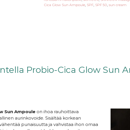
Cica Glow Sun Ampoule
,
SPF
,
SPF 50
,
sun cream
tella Probio-Cica Glow Sun 
ow Sun Ampoule
on ihoa rauhoittava
nen aurinkovoide. Sisältää korkean
vähentää punaisuutta ja vahvistaa ihon omaa