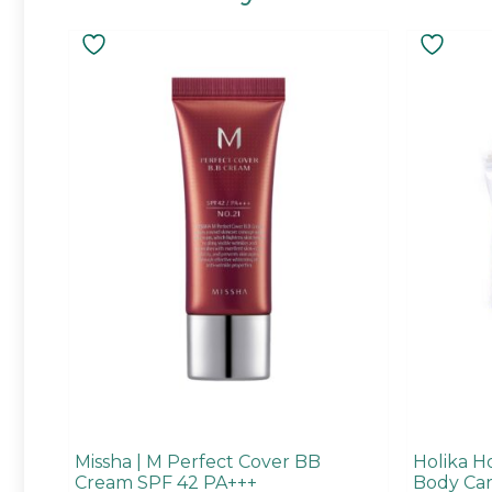
Tällä
tuotteella
on
useampi
muunnelma.
Voit
tehdä
valinnat
tuotteen
sivulla.
Missha | M Perfect Cover BB
Holika Ho
Cream SPF 42 PA+++
Body Car