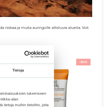
niskaa ja muita auringolle altistuvia alueita. Voit
–25%
–50%
Tietoja
 ominaisuuksien tukemiseen
tiikka-alan
ietoja muihin tietoihin, joita