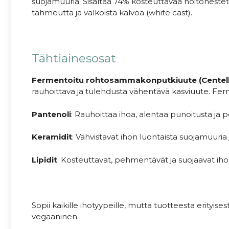
suojamuuria. Sisältää 74% kosteuttavaa hoitonestet
tahmeutta ja valkoista kalvoa (white cast).
Tähtiainesosat
Fermentoitu rohtosammakonputkiuute (Centella
rauhoittava ja tulehdusta vähentävä kasviuute. Fer
Pantenoli
: Rauhoittaa ihoa, alentaa punoitusta ja
Keramidit
: Vahvistavat ihon luontaista suojamuuria 
Lipidit
: Kosteuttavat, pehmentävät ja suojaavat ihoa 
Sopii kaikille ihotyypeille, mutta tuotteesta erityise
vegaaninen.