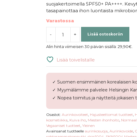
suojakertoimella SPF50+ PA++++. Kevy
tasapainottaa ihon luontaista mikrobio
Varastossa
-
+
Lisää ostoskoriin
SKIN1004
|
Alin hinta viimeisen 30 päivän sisällä:
29,90
€
.
Madagascar
Centella
Lisää toivelistalle
Probio-
Cica
Glow
✓ Suomen ensimmäinen korealaisen ko
Sun
✓ Myymälämme palvelee Helsingin Kam
Ampoule
määrä
✓ Nopea toimitus ja näytteitä jokaisen 
Osastot:
Aurinkovoiteet
,
Hajusteettomat tuotteet
,
H
kosmetiikka
,
Kuiva iho
,
Miesten ihonhoito
,
Normaali
Vegaaniset tuotteet
,
Yleinen
Avainsanat tuotteelle
aurinkosuoja
,
Aurinkovoide
,
C
rohtosammakonputki
,
skin1004
,
SKIN1004 Madagas