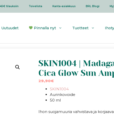
45€ tilauksiin
Toivelista
Kanta-asiakkuus
BRL Blogi
My
Uutuudet
Pinnalla nyt
Tuotteet
Ihot
SKIN1004 | Madaga
Cica Glow Sun Am
29,90
€
SKIN1004
Aurinkovoide
50 ml
Ihon suojamuuria vahvistava ja korjaav