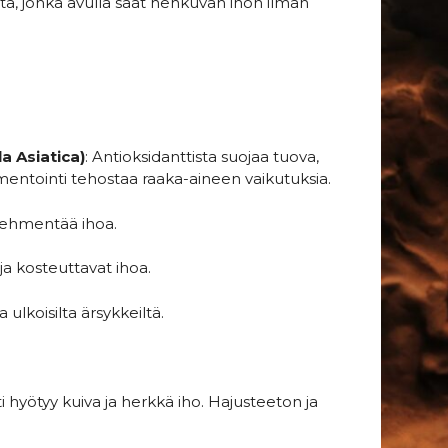
tä, jonka avulla saat hehkuvan ihon ilman
 Asiatica)
: Antioksidanttista suojaa tuova,
mentointi tehostaa raaka-aineen vaikutuksia.
 pehmentää ihoa.
ja kosteuttavat ihoa.
ulkoisilta ärsykkeiltä.
sti hyötyy kuiva ja herkkä iho. Hajusteeton ja