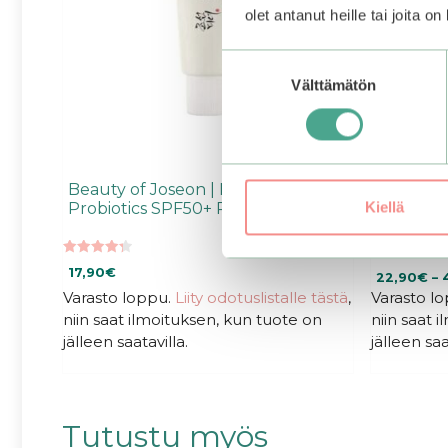
sivulla.
olet antanut heille tai joita o
Suostumuksen
Välttämätön
valinta
Beauty of Joseon | Relief Sun Rice
SKIN1004
Kiellä
Probiotics SPF50+ PA++++
Hyalu-Ci
SPF50+ 
4.33
0
17,90
€
22,90
€
–
5:stä
5
:
Varasto loppu.
Liity odotuslistalle tästä
,
Varasto l
s
niin saat ilmoituksen, kun tuote on
niin saat 
t
ä
jälleen saatavilla.
jälleen saa
Tutustu myös