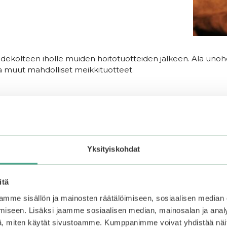
a dekolteen iholle muiden hoitotuotteiden jälkeen. Älä unohda 
ja muut mahdolliset meikkituotteet.
Yksityiskohdat
a.
itä
mme sisällön ja mainosten räätälöimiseen, sosiaalisen median
iseen. Lisäksi jaamme sosiaalisen median, mainosalan ja analy
, miten käytät sivustoamme. Kumppanimme voivat yhdistää näitä t