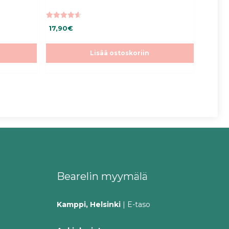
4.68
17,90
€
5:stä
Lisää ostoskoriin
Bearelin myymälä
Kamppi, Helsinki
| E-taso