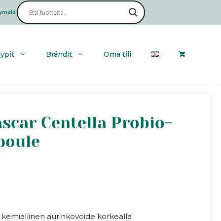
Madagascar
Centella
ymälä
Haku
Probio-
Cica
Glow
Sun
yypit
Brändit
Oma tili
Ampoule
määrä
scar Centella Probio-
poule
a kemiallinen aurinkovoide korkealla