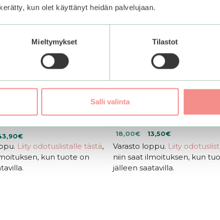
n kerätty, kun olet käyttänyt heidän palvelujaan.
Mieltymykset
Tilastot
 | Madagascar Centella
COSRX | Aloe Soothing S
Salli valinta
ca Water-Fit Sun Serum
SPF50 PA+++
PA++++
4.68
Alkuperäinen
Nykyinen
18,00
€
13,50
€
Hintaluokka:
43,90
€
5:stä
hinta
hinta
oppu.
Liity odotuslistalle tästä
22,90€
,
Varasto loppu.
Liity odotuslis
oli:
on:
-
ilmoituksen, kun tuote on
niin saat ilmoituksen, kun tu
18,00€.
18,00€.
43,90€
tavilla.
jälleen saatavilla.