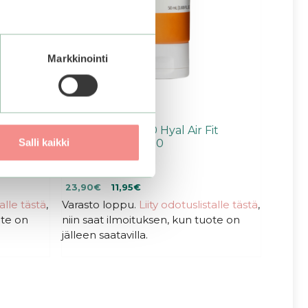
Markkinointi
un Cream
Some By Mi | V10 Hyal Air Fit
Salli kaikki
Sunscreen SPF50
0
Alkuperäinen
Nykyinen
23,90
€
11,95
€
5
:
hinta
hinta
talle tästä
,
Varasto loppu.
Liity odotuslistalle tästä
,
s
oli:
on:
t
ote on
niin saat ilmoituksen, kun tuote on
ä
23,90€.
23,90€.
jälleen saatavilla.