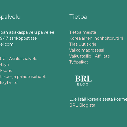
spalvelu
Tietoa
pan asiakaspalvelu palvelee
Tietoa meistä
o 9-17 sähköpostitse
Korealainen ihonhoitorutiini
rel.com
Tilaa uutiskirje
Valikoimaprosessi
Vaikuttajille | Affiliate
tä | Asiakaspalvelu
Työpaikat
yttyä
akkuus
 tilaus- ja palautusehdot
akäytäntö
Lue lisää korealaisesta kosme
BRL Blogista