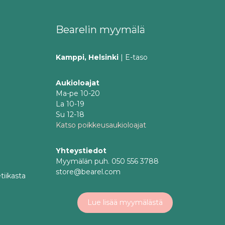
Bearelin myymälä
Kamppi, Helsinki
| E-taso
Aukioloajat
Ma-pe 10-20
La 10-19
Su 12-18
Katso poikkeusaukioloajat
Yhteystiedot
Myymälän puh. 050 556 3788
store@bearel.com
tiikasta
Lue lisää myymälästä