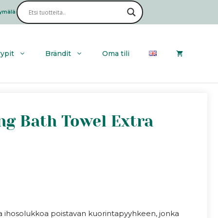
ymälä
Haku
yypit
Brändit
Oma tili
ing Bath Towel Extra
tta ihosolukkoa poistavan kuorintapyyhkeen, jonka