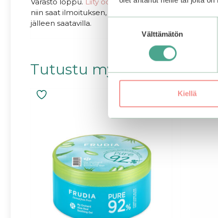
:
Varasto loppu.
Liity odotuslistalle tästä
,
s
niin saat ilmoituksen, kun tuote on
t
ä
Suostumuksen
jälleen saatavilla.
Välttämätön
valinta
Tutustu myös
Kiellä