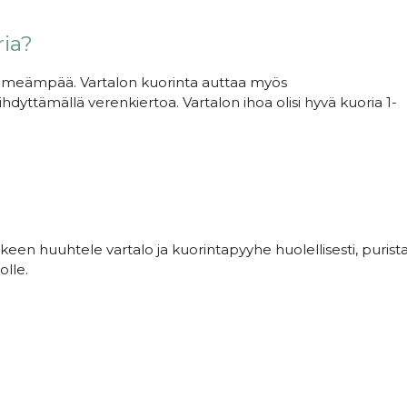
ria?
ehmeämpää. Vartalon kuorinta auttaa myös
dyttämällä verenkiertoa. Vartalon ihoa olisi hyvä kuoria 1-
een huuhtele vartalo ja kuorintapyyhe huolellisesti, purista
olle.