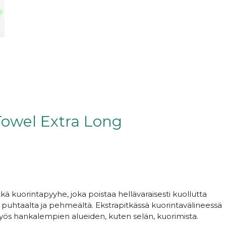
Towel Extra Long
kä kuorintapyyhe, joka poistaa hellävaraisesti kuollutta
 puhtaalta ja pehmeältä. Ekstrapitkässä kuorintavälineessä
ös hankalempien alueiden, kuten selän, kuorimista.