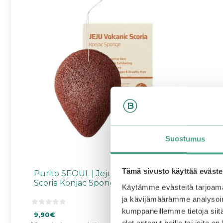
Suostumus
Tämä sivusto käyttää eväste
Purito SEOUL | Jeju Volcanic
Scoria Konjac Sponge
Käytämme evästeitä tarjoama
ja kävijämäärämme analysoim
kumppaneillemme tietoja siitä
0
9,90
€
5
olet antanut heille tai joita o