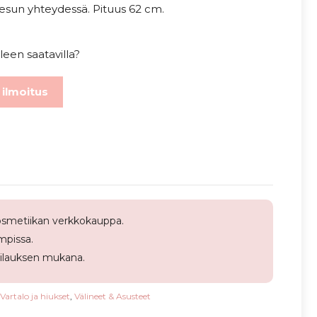
esun yhteydessä. Pituus 62 cm.
leen saatavilla?
 ilmoitus
smetiikan verkkokauppa.
pissa.
tilauksen mukana.
Vartalo ja hiukset
,
Välineet & Asusteet