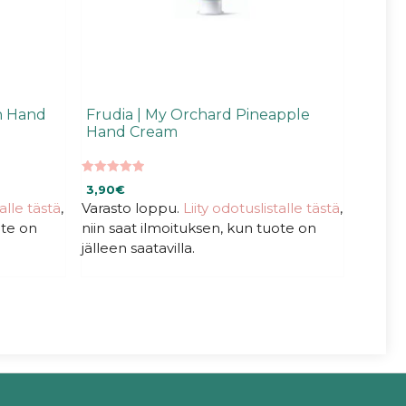
h Hand
Frudia | My Orchard Pineapple
Hand Cream
5.00
3,90
€
5:stä
talle tästä
,
Varasto loppu.
Liity odotuslistalle tästä
,
ote on
niin saat ilmoituksen, kun tuote on
jälleen saatavilla.