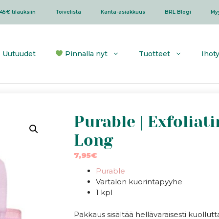
45€ tilauksiin
Toivelista
Kanta-asiakkuus
BRL Blogi
My
Uutuudet
Pinnalla nyt
Tuotteet
Ihot
Purable | Exfoliat
Long
7,95
€
Purable
Vartalon kuorintapyyhe
1 kpl
Pakkaus sisältää hellävaraisesti kuollu