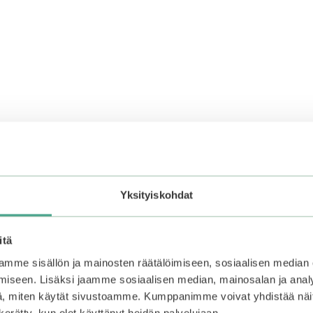
Yksityiskohdat
itä
mme sisällön ja mainosten räätälöimiseen, sosiaalisen median
iseen. Lisäksi jaamme sosiaalisen median, mainosalan ja analy
, miten käytät sivustoamme. Kumppanimme voivat yhdistää näitä t
n kerätty, kun olet käyttänyt heidän palvelujaan.