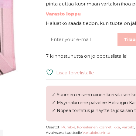
pinta auttaa kuorimaan vartalon ihoa p
Varasto loppu
Haluatko saada tiedon, kun tuote on jäl
Tilaa
7 kiinnostunutta on jo odotuslistalla!
Lisää toivelistalle
✓ Suomen ensimmäinen korealaisen ko
✓ Myymälämme palvelee Helsingin Kam
✓ Nopea toimitus ja näytteitä jokaisen 
Osastot:
Purable
,
Korealainen kosmetiikka
,
Vartalo
,
Avainsana tuotteelle
Vartalokuorinta