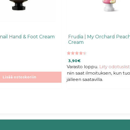
Snail Hand & Foot Cream
Frudia | My Orchard Peac
Cream
4.43
3,90
€
5:stä
Varasto loppu.
Liity odotuslis
niin saat ilmoituksen, kun tu
Lisää ostoskoriin
jälleen saatavilla.