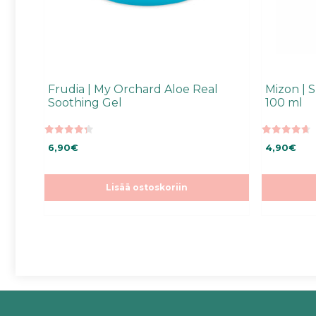
Frudia | My Orchard Aloe Real
Mizon | 
Soothing Gel
100 ml
4.29
4.70
6,90
€
4,90
€
5:stä
5:stä
Lisää ostoskoriin