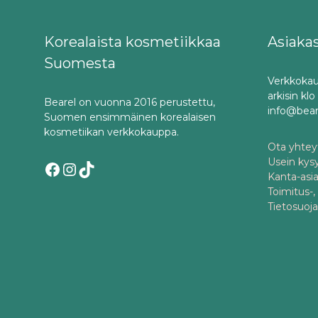
Korealaista kosmetiikkaa
Asiaka
Suomesta
Verkkokau
arkisin kl
Bearel on vuonna 2016 perustettu,
info@bea
Suomen ensimmäinen korealaisen
kosmetiikan verkkokauppa.
Ota yhteyt
Usein kys
Facebook
Instagram
TikTok
Kanta-asi
Toimitus-,
Tietosuoj