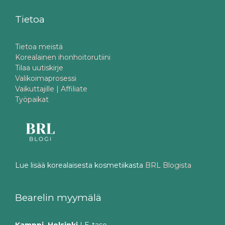
Tietoa
Tietoa meistä
Korealainen ihonhoitorutiini
Tilaa uutiskirje
Valikoimaprosessi
Vaikuttajille | Affiliate
Työpaikat
Lue lisää korealaisesta kosmetiikasta
BRL Blogista
Bearelin myymälä
Kamppi, Helsinki
| E-taso