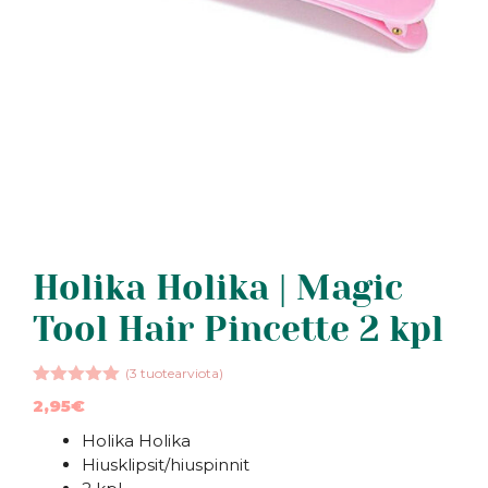
Holika Holika | Magic
Tool Hair Pincette 2 kpl
(
3
tuotearviota)
5.00
5:stä
2,95
€
Holika Holika
Hiusklipsit/hiuspinnit