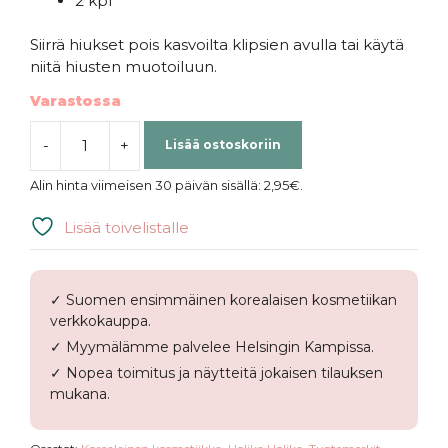
2 kpl
Siirrä hiukset pois kasvoilta klipsien avulla tai käytä
niitä hiusten muotoiluun.
Varastossa
-
+
Lisää ostoskoriin
Holika
Holika
Alin hinta viimeisen 30 päivän sisällä:
2,95
€
.
|
Magic
Lisää toivelistalle
Tool
Hair
Pincette
✓ Suomen ensimmäinen korealaisen kosmetiikan
2
verkkokauppa.
kpl
✓ Myymälämme palvelee Helsingin Kampissa.
määrä
✓ Nopea toimitus ja näytteitä jokaisen tilauksen
mukana.