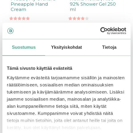
Pineapple Hand
92% Shower Gel 250
Cream
ml
5.00
4.00
3,90
€
9,95
€
5:stä
5:stä
Varasto loppu.
Liity
odotuslistalle tästä
, niin
saat ilmoituksen, kun
Suostumus
Yksityiskohdat
Tietoja
tuote on jälleen
Lisää ostoskoriin
saatavilla.
Tämä sivusto käyttää evästeitä
Käytämme evästeitä tarjoamamme sisällön ja mainosten
räätälöimiseen, sosiaalisen median ominaisuuksien
tukemiseen ja kävijämäärämme analysoimiseen. Lisäksi
jaamme sosiaalisen median, mainosalan ja analytiikka-
alan kumppaneillemme tietoja siitä, miten käytät
sivustoamme. Kumppanimme voivat yhdistää näitä
tietoja muihin tietoihin, joita olet antanut heille tai joita on
kerätty, kun olet käyttänyt heidän palvelujaan.