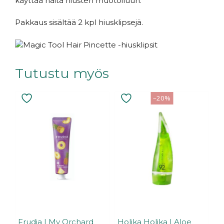
käyttää näitä hiusten muotoiluun.
Pakkaus sisältää 2 kpl hiusklipsejä.
Tutustu myös
–20%
Frudia | My Orchard
Holika Holika | Aloe