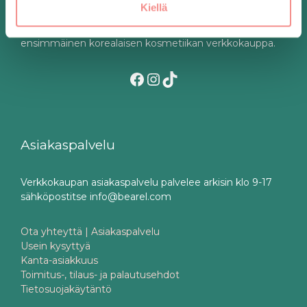
Kiellä
Bearel on vuonna 2016 perustettu, Suomen
ensimmäinen korealaisen kosmetiikan verkkokauppa.
Facebook
Instagram
TikTok
Asiakaspalvelu
Verkkokaupan asiakaspalvelu palvelee arkisin klo 9-17
sähköpostitse info@bearel.com
Ota yhteyttä | Asiakaspalvelu
Usein kysyttyä
Kanta-asiakkuus
Toimitus-, tilaus- ja palautusehdot
Tietosuojakäytäntö