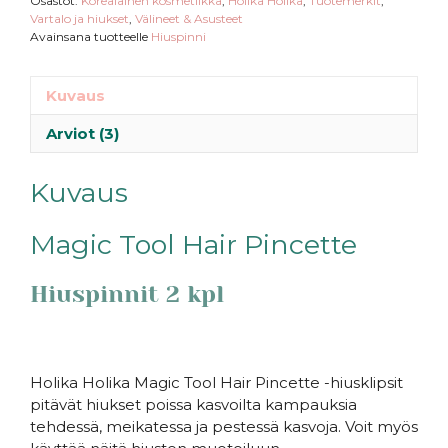
Osastot:
Korealainen kosmetiikka
,
Holika Holika
,
Tuotemerkit
,
Vartalo ja hiukset
,
Välineet & Asusteet
Avainsana tuotteelle
Hiuspinni
Kuvaus
Arviot (3)
Kuvaus
Magic Tool Hair Pincette
Hiuspinnit 2 kpl
Holika Holika Magic Tool Hair Pincette -hiusklipsit
pitävät hiukset poissa kasvoilta kampauksia
tehdessä, meikatessa ja pestessä kasvoja. Voit myös