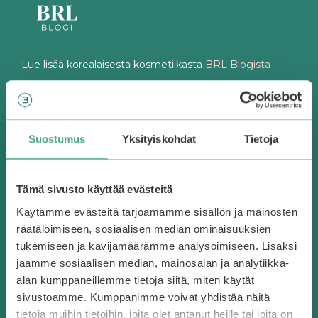
Lue lisää korealaisesta kosmetiikasta
BRL Blogista
Bearelin myymälä
Suostumus
Yksityiskohdat
Tietoja
Kamppi, Helsinki
| E-taso
Aukioloajat
Tämä sivusto käyttää evästeitä
Ma-pe 10-20
Käytämme evästeitä tarjoamamme sisällön ja mainosten
La 10-19
räätälöimiseen, sosiaalisen median ominaisuuksien
Su 12-18
Katso poikkeusaukioloajat
tukemiseen ja kävijämäärämme analysoimiseen. Lisäksi
jaamme sosiaalisen median, mainosalan ja analytiikka-
alan kumppaneillemme tietoja siitä, miten käytät
Yhteystiedot
Myymälän puh. 050 556 3788
sivustoamme. Kumppanimme voivat yhdistää näitä
store@bearel.com
tietoja muihin tietoihin, joita olet antanut heille tai joita on