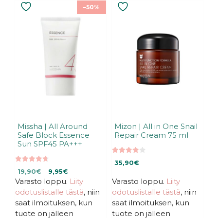
–50%
Missha | All Around
Mizon | All in One Snail
Safe Block Essence
Repair Cream 75 ml
Sun SPF45 PA+++
3.94
35,90
€
5:stä
4.70
Alkuperäinen
Nykyinen
19,90
€
9,95
€
5:stä
Varasto loppu.
hinta
hinta
Liity
Varasto loppu.
Liity
oli:
on:
odotuslistalle tästä
, niin
odotuslistalle tästä
, niin
19,90€.
19,90€.
saat ilmoituksen, kun
saat ilmoituksen, kun
tuote on jälleen
tuote on jälleen