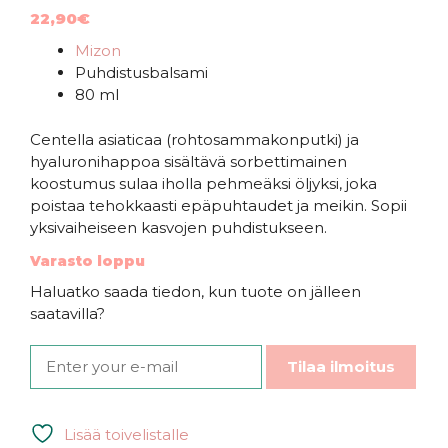
4.76
5:stä
22,90
€
Mizon
Puhdistusbalsami
80 ml
Centella asiaticaa (rohtosammakonputki) ja
hyaluronihappoa sisältävä sorbettimainen
koostumus sulaa iholla pehmeäksi öljyksi, joka
poistaa tehokkaasti epäpuhtaudet ja meikin. Sopii
yksivaiheiseen kasvojen puhdistukseen.
Varasto loppu
Haluatko saada tiedon, kun tuote on jälleen
saatavilla?
Tilaa ilmoitus
Lisää toivelistalle