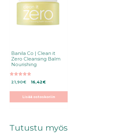
Banila Co | Clean it
Zero Cleansing Balm
Nourishing
5.00
Alkuperäinen
Nykyinen
21,90
€
16,42
€
5:stä
hinta
hinta
oli:
on:
Lisää ostoskoriin
21,90€.
21,90€.
Tutustu myös