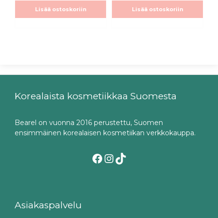
Lisää ostoskoriin
Lisää ostoskoriin
Korealaista kosmetiikkaa Suomesta
Bearel on vuonna 2016 perustettu, Suomen
ensimmäinen korealaisen kosmetiikan verkkokauppa.
Facebook
Instagram
TikTok
Asiakaspalvelu