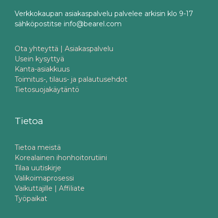
Verkkokaupan asiakaspalvelu palvelee arkisin klo 9-17
sähköpostitse info@bearel.com
Ota yhteyttä | Asiakaspalvelu
Usein kysyttyä
Kanta-asiakkuus
Toimitus-, tilaus- ja palautusehdot
Tietosuojakäytäntö
Tietoa
Tietoa meistä
Korealainen ihonhoitorutiini
Tilaa uutiskirje
Valikoimaprosessi
Vaikuttajille | Affiliate
Työpaikat