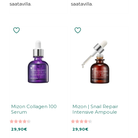
saatavilla.
saatavilla.
Mizon Collagen 100
Mizon | Snail Repair
Serum
Intensive Ampoule
4.33
4.35
29,90
€
29,90
€
5:stä
5:stä