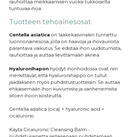
rauhoittaa meikkaamisen vuoksi tukkoiselta
tuntuvaa ihoa.
Tuotteen tehoainesosat
Centella asiatica
on lääkekasvinakin tunnettu
luonnonainesosa, jolla on haavoja ja ihovaurioita
parantava vaikutus. Se edistää ihon uudistumista,
rauhoittaa ja auttaa lievittämään aknea.
Hyaluronihapon
hyödyt ihonhoidossa ovat niin
merkittävät, että hyaluronihappo on tullut
jäädäkseen myös puhdistustuotteisiin. Se auttaa
ehkäisemään ihon kuivumista ja vanhenemista
sitoen ihoon kosteutta.
Centella asiatica (cica) + hyaluronic acid =
cicaluronic
Käytä Cicaluronic Cleansing Balm -
puhdistusainetta sellaisenaan puhdistamaan