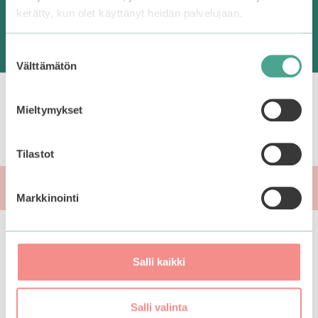
kerätty, kun olet käyttänyt heidän palvelujaan.
Lue lisää myymälästä
Suostumuksen
Välttämätön
valinta
Mieltymykset
Tilastot
© Bearel Oy 2026
Markkinointi
Salli kaikki
Salli valinta