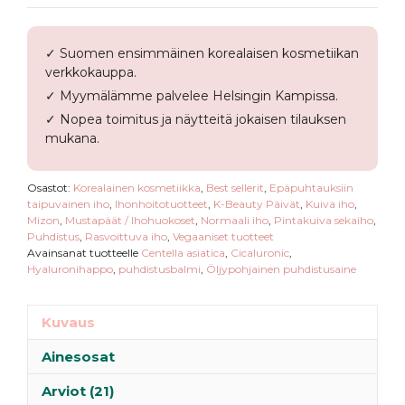
✓ Suomen ensimmäinen korealaisen kosmetiikan
verkkokauppa.
✓ Myymälämme palvelee Helsingin Kampissa.
✓ Nopea toimitus ja näytteitä jokaisen tilauksen
mukana.
Osastot:
Korealainen kosmetiikka
,
Best sellerit
,
Epäpuhtauksiin
taipuvainen iho
,
Ihonhoitotuotteet
,
K-Beauty Päivät
,
Kuiva iho
,
Mizon
,
Mustapäät / Ihohuokoset
,
Normaali iho
,
Pintakuiva sekaiho
,
Puhdistus
,
Rasvoittuva iho
,
Vegaaniset tuotteet
Avainsanat tuotteelle
Centella asiatica
,
Cicaluronic
,
Hyaluronihappo
,
puhdistusbalmi
,
Öljypohjainen puhdistusaine
Kuvaus
Ainesosat
Arviot (21)