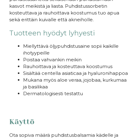
kasvot meikistä ja liasta. Puhdistussorbetin
kosteuttava ja rauhoittava koostumus tuo apua
sekä erittäin kuivalle että akneiholle.
Tuotteen hyödyt lyhyesti
Miellyttävä öljypuhdistusaine sopii kaikille
ihotyypeille
Poistaa vahvankin meikin
Rauhoittava ja kosteuttava koostumus
Sisältää centella asiaticaa ja hyaluronihappoa
Mukana myös aloe veraa, jojobaa, kurkumaa
ja basilikaa
Dermatologisesti testattu
Käyttö
Ota sopiva määrä puhdistusbalsamia kädelle ja