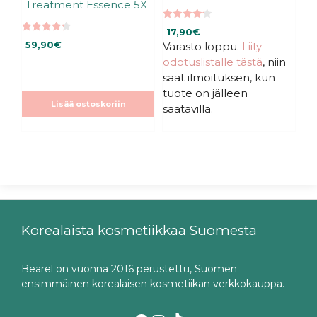
Treatment Essence 5X
4.27
17,90
€
5:stä
4.33
59,90
€
Varasto loppu.
Liity
5:stä
odotuslistalle tästä
, niin
saat ilmoituksen, kun
tuote on jälleen
Lisää ostoskoriin
saatavilla.
Korealaista kosmetiikkaa Suomesta
Bearel on vuonna 2016 perustettu, Suomen
ensimmäinen korealaisen kosmetiikan verkkokauppa.