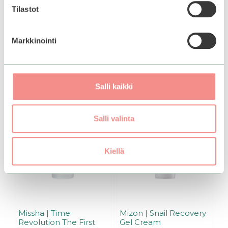
Tilastot
odotuslistalle tästä
, niin
saat ilmoituksen, kun
tuote on jälleen
Markkinointi
Lisää ostoskoriin
saatavilla.
Salli kaikki
Salli valinta
Kiellä
Missha | Time
Mizon | Snail Recovery
Revolution The First
Gel Cream