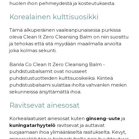
huolen ihon pehmeydestä ja kosteutuksesta.
Korealainen kulttisuosikki
Tämä alkuperäinen vaaleanpunaisessa purkissa
oleva Clean It Zero Cleansing Balm on niin suosittu
ja tehokas että sitä myydään maailmalla arviolta
joka kolmas sekunti.
Banila Co Clean It Zero Cleansing Balm -
puhdistusbalsamit ovat nousseet
puhdistustuotteiden kulttisuosikeiksi. Kiinteä
puhdistusbalsami sulattaa iholta vahvankin meikin
sekunneissa ärsyttämättä ihoa.
Ravitsevat ainesosat
Korkealaatuiset ainesosat kuten
ginseng
–
uute
ja
kuningatarhyytelö
ravitsevat ja auttavat
suojaamaan ihoa ylimääräiseltä rasitukselta. Kevyt,
mineraaliöljytön ja helposti iholta pois huuhtoutuva