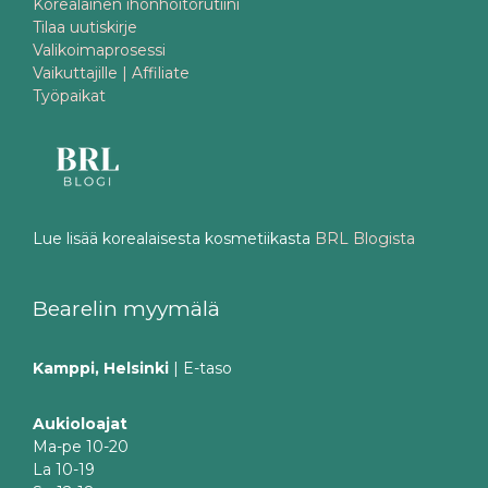
Korealainen ihonhoitorutiini
Tilaa uutiskirje
Valikoimaprosessi
Vaikuttajille | Affiliate
Työpaikat
Lue lisää korealaisesta kosmetiikasta
BRL Blogista
Bearelin myymälä
Kamppi, Helsinki
| E-taso
Aukioloajat
Ma-pe 10-20
La 10-19