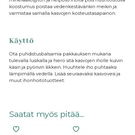
koostumus poistaa vedenkestävänkin meikin ja
varmistaa samalla kasvojen kosteustasapainon.
Käyttö
Ota puhdistusbalsamia pakkauksen mukana
tulevalla lusikalla ja hiero sitä kasvojen iholle kuivin
käsin ja pyörivin liikkein. Huuhtele iho puhtaaksi
lämpimällä vedellä. Lisää seuraavaksi kasvovesi ja
muut ihonhoitotuotteet.
Saatat myös pitää...
Tällä
tuotteella