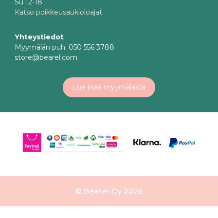
Su 12-18
Katso poikkeusaukioloajat
Yhteystiedot
Myymälän puh. 050 556 3788
store@bearel.com
Lue lisää myymälästä
© Bearel Oy 2026