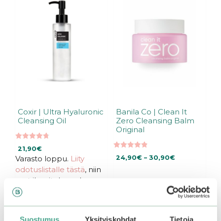
on
useampi
muunnelma.
Voit
tehdä
valinnat
tuotteen
sivulla.
Coxir | Ultra Hyaluronic
Banila Co | Clean It
Cleansing Oil
Zero Cleansing Balm
Original
4.74
21,90
€
5:stä
4.93
Hintaluokka:
Varasto loppu.
Liity
24,90
€
–
30,90
€
5:stä
24,90€
odotuslistalle tästä
, niin
-
saat ilmoituksen, kun
30,90€
tuote on jälleen
Valitse vaihtoehdoista
saatavilla.
Suostumus
Yksityiskohdat
Tietoja