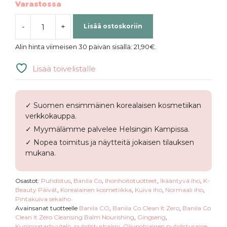
Varastossa
-
+
Lisää ostoskoriin
Banila
Co
Alin hinta viimeisen 30 päivän sisällä:
21,90
€
.
|
Clean
Lisää toivelistalle
it
Zero
Cleansing
✓ Suomen ensimmäinen korealaisen kosmetiikan
Balm
verkkokauppa.
Nourishing
✓ Myymälämme palvelee Helsingin Kampissa.
määrä
✓ Nopea toimitus ja näytteitä jokaisen tilauksen
mukana.
Osastot:
Puhdistus
,
Banila Co
,
Ihonhoitotuotteet
,
Ikääntyvä iho
,
K-
Beauty Päivät
,
Korealainen kosmetiikka
,
Kuiva iho
,
Normaali iho
,
Pintakuiva sekaiho
Avainsanat tuotteelle
Banila CO
,
Banila Co Clean It Zero
,
Banila Co
Clean It Zero Cleansing Balm Nourishing
,
Gingseng
,
Kuningatarhyytelö
,
puhdistusbalmi
,
Öljypohjainen puhdistusaine