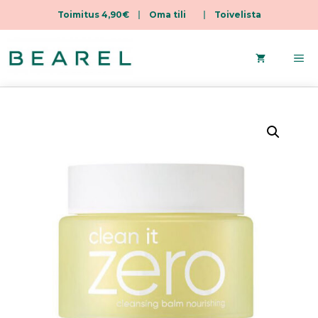
Toimitus 4,90€
|
Oma tili
|
Toivelista
Siirry
sisältöön
Va