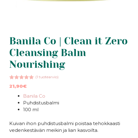
Banila Co | Clean it Zero
Cleansing Balm
Nourishing
(
1
tuotearvio)
5.00
5:stä
21,90
€
Banila Co
Puhdistusbalmi
100 ml
Kuivan ihon puhdistusbalmi poistaa tehokkaasti
vedenkestävän meikin ja lian kasvoilta.