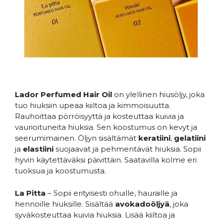
Lador Perfumed Hair Oil
on ylellinen hiusöljy, joka
tuo hiuksiin upeaa kiiltoa ja kimmoisuutta.
Rauhoittaa pörröisyyttä ja kosteuttaa kuivia ja
vaurioituneita hiuksia. Sen koostumus on kevyt ja
seerumimainen. Öljyn sisältämät
keratiini
,
gelatiini
ja
elastiini
suojaavat ja pehmentävät hiuksia. Sopii
hyvin käytettäväksi päivittäin. Saatavilla kolme eri
tuoksua ja koostumusta.
La Pitta
– Sopii erityisesti ohuille, hauraille ja
hennoille hiuksille. Sisältää
avokadoöljyä
, joka
syväkosteuttaa kuivia hiuksia. Lisää kiiltoa ja