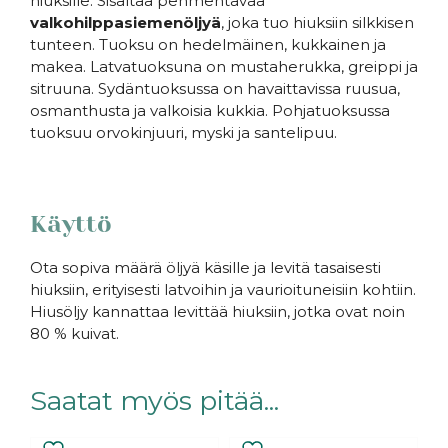
hiuksille. Sisältää pehmentävää
valkohilppasiemenöljyä
, joka tuo hiuksiin silkkisen
tunteen. Tuoksu on hedelmäinen, kukkainen ja
makea. Latvatuoksuna on mustaherukka, greippi ja
sitruuna. Sydäntuoksussa on havaittavissa ruusua,
osmanthusta ja valkoisia kukkia. Pohjatuoksussa
tuoksuu orvokinjuuri, myski ja santelipuu.
Käyttö
Ota sopiva määrä öljyä käsille ja levitä tasaisesti
hiuksiin, erityisesti latvoihin ja vaurioituneisiin kohtiin.
Hiusöljy kannattaa levittää hiuksiin, jotka ovat noin
80 % kuivat.
Saatat myös pitää...