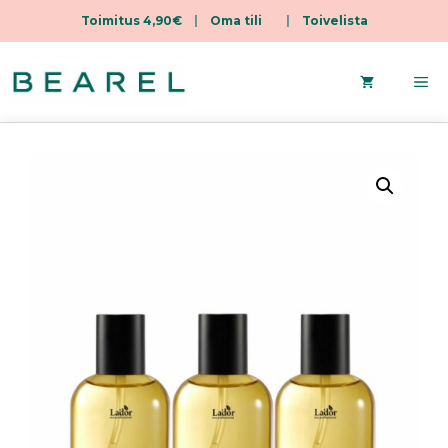
Toimitus 4,90€
|
Oma tili
|
Toivelista
Siirry
sisältöön
Va