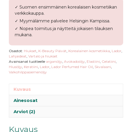
✓ Suomen ensimmäinen korealaisen kosmetiikan
verkkokauppa.
✓ Myymälämme palvelee Helsingin Kampissa.
✓ Nopea toimitus ja näytteitä jokaisen tilauksen
mukana.
Osastot:
Hiukset
,
K-Beauty Päivät
,
Korealainen kosmetiikka
,
Lador
,
Lahjaideat
,
Vartalo ja hiukset
Avainsanat tuotteelle
arganöljy
,
Avokadoöljy
,
Elastiini
,
Gelatiini
,
Hiusöljy
,
Keratiini
,
Lador
,
Lador Perfumed Hair Oil
,
Skvalaani
,
Valkohilppasiemenöljy
Kuvaus
Ainesosat
Arviot (2)
Kuvaus