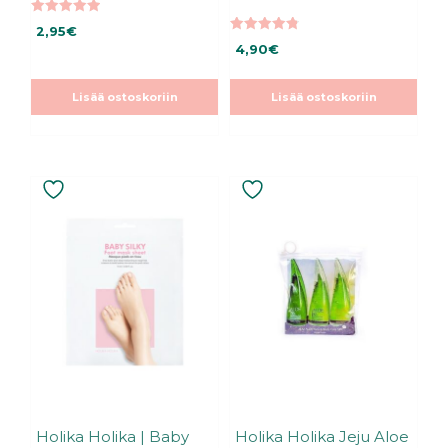
5.00
2,95
€
5:stä
4.85
4,90
€
5:stä
Lisää ostoskoriin
Lisää ostoskoriin
Holika Holika | Baby
Holika Holika Jeju Aloe