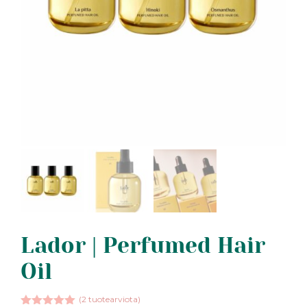
Lador | Perfumed Hair
Oil
(
2
tuotearviota)