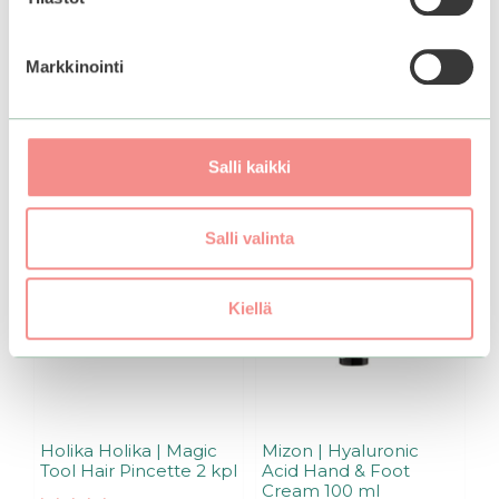
t
Lisää ostoskoriin
ä
39,90€.
19,95€.
Markkinointi
Tutustu myös
Salli kaikki
Salli valinta
Kiellä
Holika Holika | Magic
Mizon | Hyaluronic
Tool Hair Pincette 2 kpl
Acid Hand & Foot
Cream 100 ml