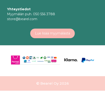
Yhteystiedot
Myymälän puh. 050 556 3788
store@bearel.com
Lue lisää myymälästä
© Bearel Oy 2026