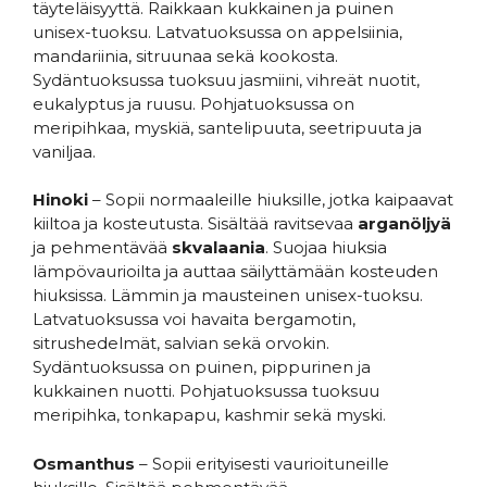
täyteläisyyttä. Raikkaan kukkainen ja puinen
unisex-tuoksu. Latvatuoksussa on appelsiinia,
mandariinia, sitruunaa sekä kookosta.
Sydäntuoksussa tuoksuu jasmiini, vihreät nuotit,
eukalyptus ja ruusu. Pohjatuoksussa on
meripihkaa, myskiä, santelipuuta, seetripuuta ja
vaniljaa.
Hinoki
– Sopii normaaleille hiuksille, jotka kaipaavat
kiiltoa ja kosteutusta. Sisältää ravitsevaa
arganöljyä
ja pehmentävää
skvalaania
. Suojaa hiuksia
lämpövaurioilta ja auttaa säilyttämään kosteuden
hiuksissa. Lämmin ja mausteinen unisex-tuoksu.
Latvatuoksussa voi havaita bergamotin,
sitrushedelmät, salvian sekä orvokin.
Sydäntuoksussa on puinen, pippurinen ja
kukkainen nuotti. Pohjatuoksussa tuoksuu
meripihka, tonkapapu, kashmir sekä myski.
Osmanthus
– Sopii erityisesti vaurioituneille