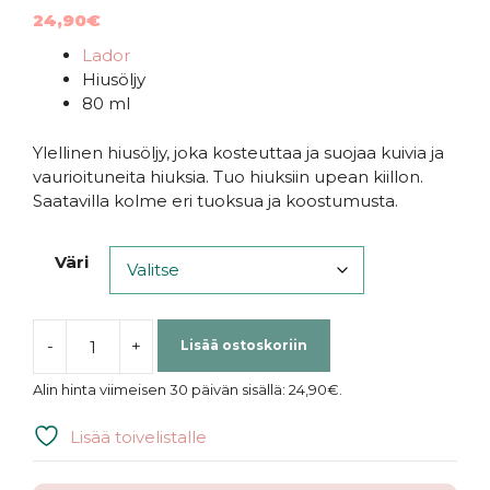
5.00
5:stä
24,90
€
Lador
Hiusöljy
80 ml
Ylellinen hiusöljy, joka kosteuttaa ja suojaa kuivia ja
vaurioituneita hiuksia. Tuo hiuksiin upean kiillon.
Saatavilla kolme eri tuoksua ja koostumusta.
Väri
-
+
Lisää ostoskoriin
Lador
|
Alin hinta viimeisen 30 päivän sisällä:
24,90
€
.
Perfumed
Hair
Lisää toivelistalle
Oil
määrä