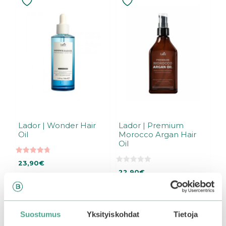
Lador | Wonder Hair
Lador | Premium
Oil
Morocco Argan Hair
Oil
4.75
23,90
€
5:stä
0
22,90
€
5
:
Varasto loppu.
Liity
Varasto loppu.
Liity
s
odotuslistalle tästä
, niin
odotuslistalle tästä
, niin
t
ä
saat ilmoituksen, kun
saat ilmoituksen, kun
Suostumus
Yksityiskohdat
Tietoja
tuote on jälleen
tuote on jälleen