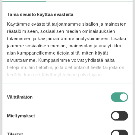
saatavilla.
saatavilla.
Tämä sivusto käyttää evästeitä
Käytämme evästeitä tarjoamamme sisällön ja mainosten
–50%
ALE
räätälöimiseen, sosiaalisen median ominaisuuksien
tukemiseen ja kävijämäärämme analysoimiseen. Lisäksi
jaamme sosiaalisen median, mainosalan ja analytiikka-
alan kumppaneillemme tietoja siitä, miten käytät
sivustoamme. Kumppanimme voivat yhdistää näitä
tietoja muihin tietoihin, joita olet antanut heille tai joita on
kerätty, kun olet käyttänyt heidän palvelujaan.
Suostumuksen
Välttämätön
valinta
AYUNCHE | Enhancing
Silky Oil
Mieltymykset
0
Alkuperäinen
Nykyinen
39,90
€
19,95
€
5
:
hinta
hinta
s
Tilastot
oli:
on: