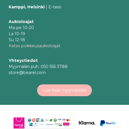
Kamppi, Helsinki
| E-taso
Aukioloajat
Ma-pe 10-20
La 10-19
Su 12-18
Katso poikkeusaukioloajat
Yhteystiedot
Myymälän puh. 050 556 3788
store@bearel.com
Lue lisää myymälästä