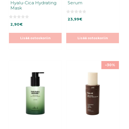
Hyalu-Cica Hydrating
Serum
Mask
0
23,99
€
5
0
:
2,90
€
5
s
:
t
s
ä
t
Lisää ostoskoriin
Lisää ostoskoriin
ä
–30%