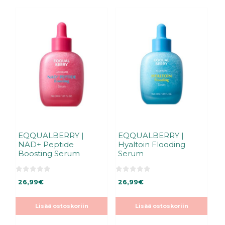
EQQUALBERRY |
EQQUALBERRY |
NAD+ Peptide
Hyaltoin Flooding
Boosting Serum
Serum
0
0
26,99
€
26,99
€
5
5
:
:
s
s
t
t
Lisää ostoskoriin
Lisää ostoskoriin
ä
ä