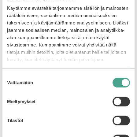
:
23,90
€
5:stä
s
Käytämme evästeitä tarjoamamme sisällön ja mainosten
t
ä
räätälöimiseen, sosiaalisen median ominaisuuksien
Lisää ostoskoriin
Lisää ostoskoriin
tukemiseen ja kävijämäärämme analysoimiseen. Lisäksi
jaamme sosiaalisen median, mainosalan ja analytiikka-
alan kumppaneillemme tietoja siitä, miten käytät
sivustoamme. Kumppanimme voivat yhdistää näitä
tietoja muihin tietoihin, joita olet antanut heille tai joita on
kerätty, kun olet käyttänyt heidän palvelujaan.
Suostumuksen
Välttämätön
valinta
Mieltymykset
REAL BARRIER |
Medicube | Collagen
Tilastot
Extreme Cream
Jelly Cream 50ml
Ampoule