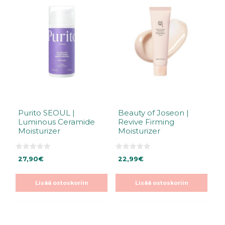
Purito SEOUL |
Beauty of Joseon |
Luminous Ceramide
Revive Firming
Moisturizer
Moisturizer
0
0
27,90
€
22,99
€
5
5
:
:
s
s
t
t
Lisää ostoskoriin
Lisää ostoskoriin
ä
ä