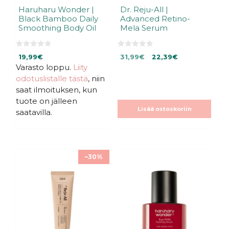
Haruharu Wonder |
Dr. Reju-All |
Black Bamboo Daily
Advanced Retino-
Smoothing Body Oil
Mela Serum
0
0
Alkuperäinen
Nykyinen
19,99
€
31,99
€
22,39
€
5
5
:
:
Varasto loppu.
Liity
hinta
hinta
s
s
oli:
on:
odotuslistalle tästä
, niin
t
t
ä
ä
31,99€.
31,99€.
saat ilmoituksen, kun
tuote on jälleen
Lisää ostoskoriin
saatavilla.
–30%