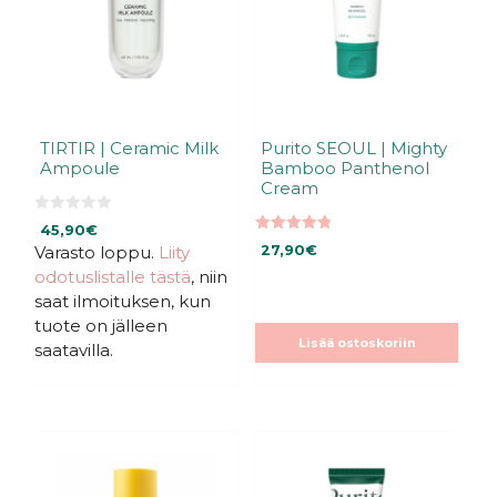
TIRTIR | Ceramic Milk
Purito SEOUL | Mighty
Ampoule
Bamboo Panthenol
Cream
0
45,90
€
5
4.80
:
Varasto loppu.
Liity
27,90
€
5:stä
s
odotuslistalle tästä
, niin
t
ä
saat ilmoituksen, kun
tuote on jälleen
Lisää ostoskoriin
saatavilla.