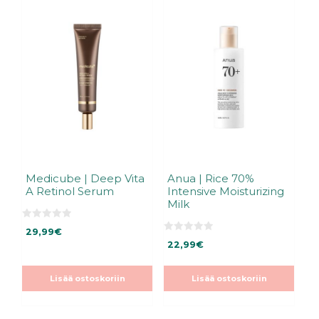
Medicube | Deep Vita
Anua | Rice 70%
A Retinol Serum
Intensive Moisturizing
Milk
0
29,99
€
5
0
:
22,99
€
5
s
:
t
s
ä
t
Lisää ostoskoriin
Lisää ostoskoriin
ä