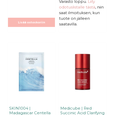
:
Varasto loppu.
Liity
t
s
ä
odotuslistalle tästä
, niin
t
ä
saat ilmoituksen, kun
tuote on jälleen
Lisää ostoskoriin
saatavilla.
SKIN1004 |
Medicube | Red
Madagascar Centella
Succinic Acid Clarifying