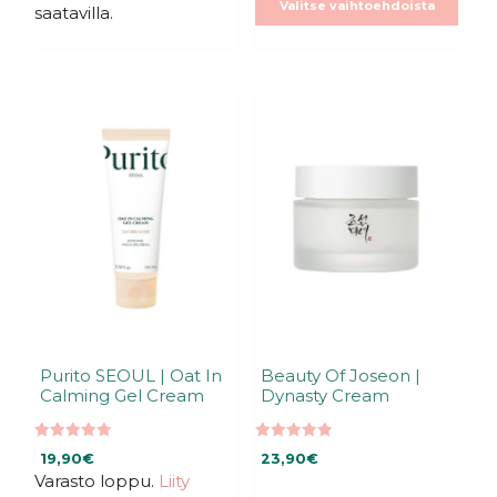
Valitse vaihtoehdoista
saatavilla.
Purito SEOUL | Oat In
Beauty Of Joseon |
Calming Gel Cream
Dynasty Cream
5.00
5.00
19,90
€
23,90
€
5:stä
5:stä
Varasto loppu.
Liity