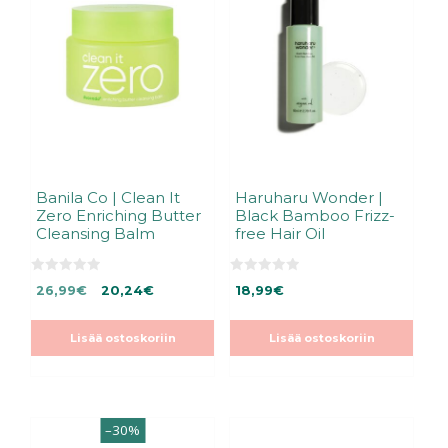
Banila Co | Clean It
Haruharu Wonder |
Zero Enriching Butter
Black Bamboo Frizz-
Cleansing Balm
free Hair Oil
0
0
Alkuperäinen
Nykyinen
26,99
€
20,24
€
18,99
€
5
5
:
:
hinta
hinta
s
s
oli:
on:
t
t
Lisää ostoskoriin
Lisää ostoskoriin
ä
ä
26,99€.
26,99€.
–30%