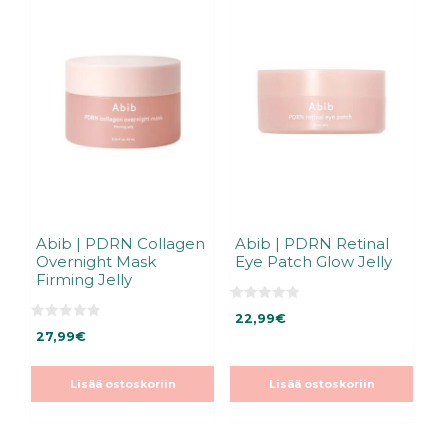
Abib | PDRN Collagen
Abib | PDRN Retinal
Overnight Mask
Eye Patch Glow Jelly
Firming Jelly
0
22,99
€
5
0
:
27,99
€
5
s
:
t
s
ä
t
Lisää ostoskoriin
Lisää ostoskoriin
ä