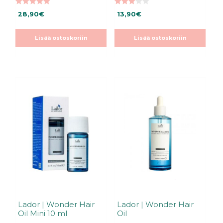
5.00
3.00
28,90
€
13,90
€
5:stä
5:stä
Lisää ostoskoriin
Lisää ostoskoriin
Lador | Wonder Hair
Lador | Wonder Hair
Oil Mini 10 ml
Oil