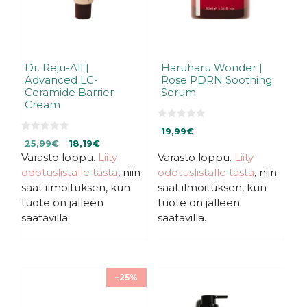
Dr. Reju-All |
Haruharu Wonder |
Advanced LC-
Rose PDRN Soothing
Ceramide Barrier
Serum
Cream
0
19,99
€
5
0
Alkuperäinen
Nykyinen
:
25,99
€
18,19
€
5
s
:
Varasto loppu.
hinta
hinta
Liity
Varasto loppu.
Liity
t
s
ä
oli:
on:
odotuslistalle tästä
, niin
odotuslistalle tästä
, niin
t
ä
25,99€.
25,99€.
saat ilmoituksen, kun
saat ilmoituksen, kun
tuote on jälleen
tuote on jälleen
saatavilla.
saatavilla.
–25%