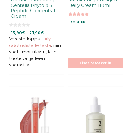
Centella Phyto & 5
Jelly Cream 110ml
Peptide Concentrate
Cream
5.00
30,90
€
5:stä
0
Hintaluokka:
13,90
€
–
21,90
€
5
:
Varasto loppu.
Liity
13,90€
s
-
odotuslistalle tästä
, niin
t
ä
21,90€
saat ilmoituksen, kun
tuote on jälleen
Lisää ostoskoriin
saatavilla.
Tällä
tuotteella
on
useampi
muunnelma.
Voit
tehdä