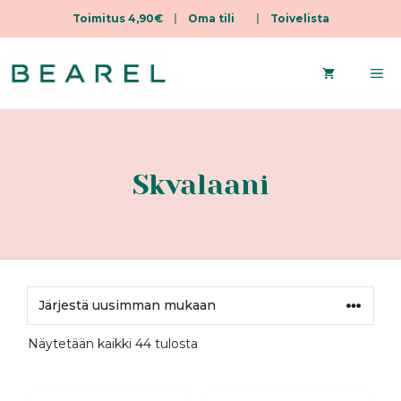
Toimitus 4,90€
|
Oma tili
|
Toivelista
Siirry
sisältöön
Va
Skvalaani
Sorted
Näytetään kaikki 44 tulosta
by
latest