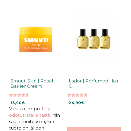
Tällä
tuotteella
on
useampi
muunnelma.
Voit
tehdä
valinnat
tuotteen
sivulla.
Smuuti Skin | Peach
Lador | Perfumed Hair
Barrier Cream
Oil
4.75
5.00
13,90
€
24,90
€
5:stä
5:stä
Varasto loppu.
Liity
odotuslistalle tästä
, niin
saat ilmoituksen, kun
tuote on jälleen