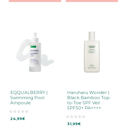
EQQUALBERRY |
Haruharu Wonder |
Swimming Pool
Black Bamboo Top-
Ampoule
to-Toe SPF Veil
SPF50+ PA++++
0
24,99
€
5
0
:
31,99
€
5
s