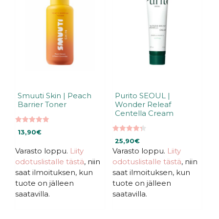
Smuuti Skin | Peach
Purito SEOUL |
Barrier Toner
Wonder Releaf
Centella Cream
5.00
13,90
€
5:stä
4.33
25,90
€
5:stä
Varasto loppu.
Liity
Varasto loppu.
Liity
odotuslistalle tästä
, niin
odotuslistalle tästä
, niin
saat ilmoituksen, kun
saat ilmoituksen, kun
tuote on jälleen
tuote on jälleen
saatavilla.
saatavilla.