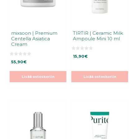
mixsoon | Premium
TIRTIR | Ceramic Milk
Centella Asiatica
Ampoule Mini 10 ml
Cream
0
15,90
€
5
0
:
55,90
€
5
s
:
t
s
ä
t
Lisää ostoskoriin
Lisää ostoskoriin
ä