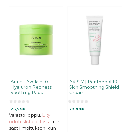
Anua | Azelaic 10
AXIS-Y | Panthenol 10
Hyaluron Redness
Skin Smoothing Shield
Soothing Pads
Cream
0
0
26,99
€
22,90
€
5
5
:
:
Varasto loppu.
Liity
s
s
odotuslistalle tästä
, niin
t
t
ä
ä
saat ilmoituksen, kun