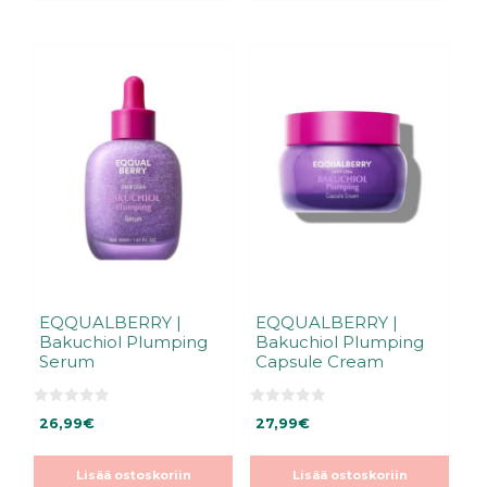
EQQUALBERRY |
EQQUALBERRY |
Bakuchiol Plumping
Bakuchiol Plumping
Serum
Capsule Cream
0
0
26,99
€
27,99
€
5
5
:
:
s
s
t
t
Lisää ostoskoriin
Lisää ostoskoriin
ä
ä