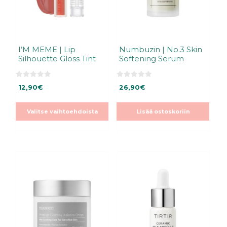
valinnat
tuotteen
sivulla.
I’M MEME | Lip
Numbuzin | No.3 Skin
Silhouette Gloss Tint
Softening Serum
0
0
12,90
€
26,90
€
5
5
:
:
s
s
t
t
Valitse vaihtoehdoista
Lisää ostoskoriin
ä
ä