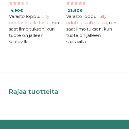
3.50
4.75
4,90
€
23,90
€
5:stä
5:stä
Varasto loppu.
Liity
Varasto loppu.
Liity
odotuslistalle tästä
, niin
odotuslistalle tästä
, niin
saat ilmoituksen, kun
saat ilmoituksen, kun
tuote on jälleen
tuote on jälleen
saatavilla.
saatavilla.
Rajaa tuotteita