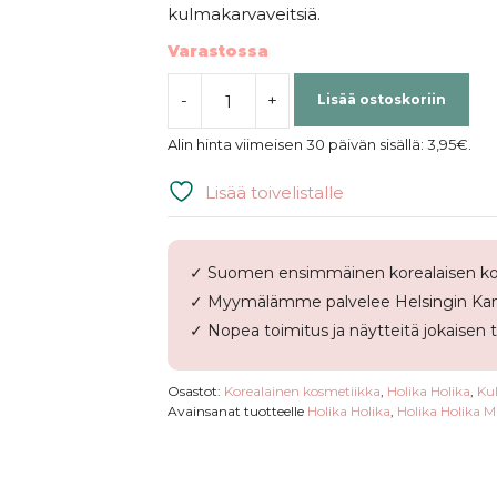
kulmakarvaveitsiä.
Varastossa
-
+
Lisää ostoskoriin
Holika
Holika
Alin hinta viimeisen 30 päivän sisällä:
3,95
€
.
|
Magic
Lisää toivelistalle
Tool
Eyebrow
Razor
✓ Suomen ensimmäinen korealaisen ko
(2kpl)
✓ Myymälämme palvelee Helsingin Kam
määrä
✓ Nopea toimitus ja näytteitä jokaisen 
Osastot:
Korealainen kosmetiikka
,
Holika Holika
,
Ku
Avainsanat tuotteelle
Holika Holika
,
Holika Holika 