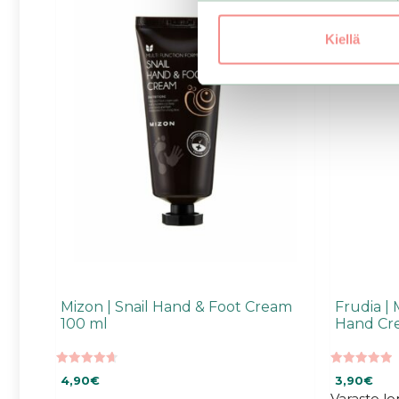
Kiellä
Mizon | Snail Hand & Foot Cream
Frudia |
100 ml
Hand Cr
4.70
5.00
4,90
€
3,90
€
5:stä
5:stä
Varasto l