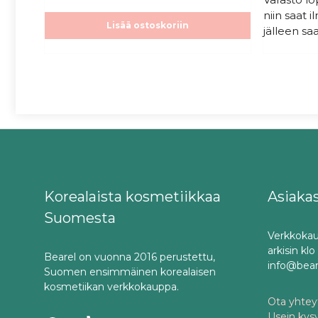
niin saat 
Lisää ostoskoriin
jälleen saa
Korealaista kosmetiikkaa
Asiaka
Suomesta
Verkkokau
arkisin kl
Bearel on vuonna 2016 perustettu,
info@bea
Suomen ensimmäinen korealaisen
kosmetiikan verkkokauppa.
Ota yhteyt
Usein kys