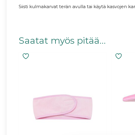
Siisti kulmakarvat terän avulla tai käytä kasvojen kar
Saatat myös pitää...
Tällä
tuotteella
on
useampi
muunnelma.
Voit
tehdä
valinnat
tuotteen
sivulla.