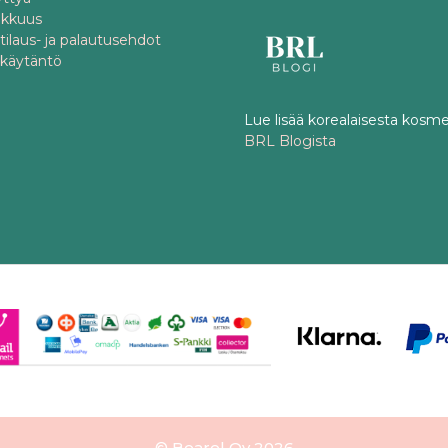
akkuus
 tilaus- ja palautusehdot
akäytäntö
Lue lisää korealaisesta kosme
BRL Blogista
© Bearel Oy 2026