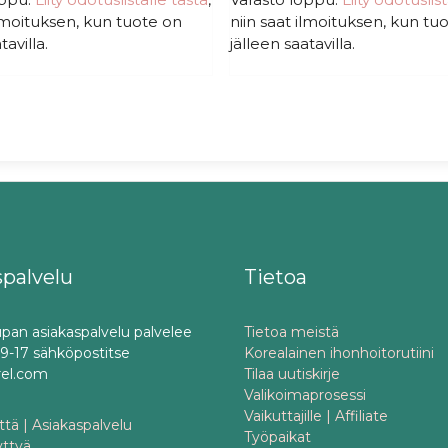
ilmoituksen, kun tuote on
niin saat ilmoituksen, kun tu
tavilla.
jälleen saatavilla.
spalvelu
Tietoa
pan asiakaspalvelu palvelee
Tietoa meistä
o 9-17 sähköpostitse
Korealainen ihonhoitorutiini
rel.com
Tilaa uutiskirje
Valikoimaprosessi
Vaikuttajille | Affiliate
tä | Asiakaspalvelu
Työpaikat
yttyä