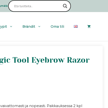
|
Magic
ymälä
Haku
Tool
Eyebrow
Razor
(2kpl)
yypit
Brändit
Oma tili
määrä
agic Tool Eyebrow Razor
 vaivattomasti ja nopeasti. Pakkauksessa 2 kpl