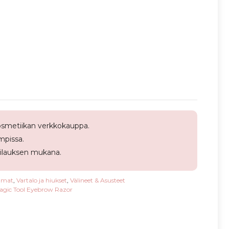
smetiikan verkkokauppa.
pissa.
tilauksen mukana.
lmat
,
Vartalo ja hiukset
,
Välineet & Asusteet
Magic Tool Eyebrow Razor