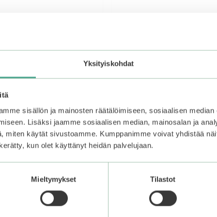
lika | Magic Tool Hair
Holika Holika | Magic Tool 
Yksityiskohdat
 2 kpl
Control Paper
4.67
itä
5,90
€
5:stä
Varasto loppu.
Liity odotuslis
mme sisällön ja mainosten räätälöimiseen, sosiaalisen median
niin saat ilmoituksen, kun tu
iseen. Lisäksi jaamme sosiaalisen median, mainosalan ja analy
Lisää ostoskoriin
jälleen saatavilla.
, miten käytät sivustoamme. Kumppanimme voivat yhdistää näitä t
n kerätty, kun olet käyttänyt heidän palvelujaan.
Mieltymykset
Tilastot