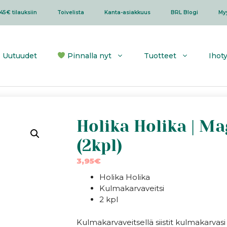
45€ tilauksiin
Toivelista
Kanta-asiakkuus
BRL Blogi
My
Uutuudet
Pinnalla nyt
Tuotteet
Ihot
Holika Holika | M
(2kpl)
3,95
€
Holika Holika
Kulmakarvaveitsi
2 kpl
Kulmakarvaveitsellä siistit kulmakarvasi