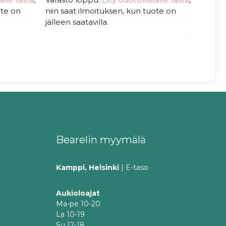
s
ote on
niin saat ilmoituksen, kun tuote on
t
ä
jälleen saatavilla.
Bearelin myymälä
Kamppi, Helsinki
| E-taso
Aukioloajat
Ma-pe 10-20
La 10-19
Su 12-18