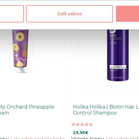
Salli valinta
 My Orchard Pineapple
Holika Holika | Biotin Hair 
eam
Control Shampoo
5.00
29,95
€
5:stä
oppu.
Liity odotuslistalle tästä
,
Varasto loppu.
Liity odotuslis