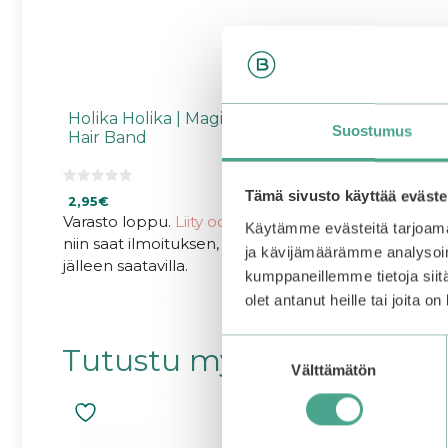
Holika Holika | Magic Tool Towel
Holika Ho
Suostumus
Hair Band
Pincette
0
5.00
Tämä sivusto käyttää eväste
2,95
€
2,95
€
5
5:stä
:
Varasto loppu.
Liity odotuslistalle tästä
,
Käytämme evästeitä tarjoama
s
niin saat ilmoituksen, kun tuote on
t
ja kävijämäärämme analysoim
ä
jälleen saatavilla.
kumppaneillemme tietoja siitä
olet antanut heille tai joita o
Suostumuksen
Tutustu myös
Välttämätön
valinta