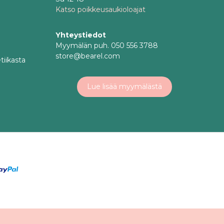
Katso poikkeusaukioloajat
Yhteystiedot
Myymälän puh. 050 556 3788
store@bearel.com
tiikasta
Lue lisää myymälästä