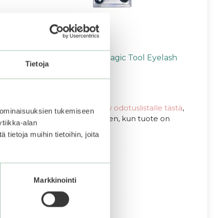
Oil
Holika Holika | Magic Tool Eyelash
Tietoja
Curler
4.00
6,90
€
5:stä
talle tästä
,
Varasto loppu.
Liity odotuslistalle tästä
,
 ominaisuuksien tukemiseen
ote on
niin saat ilmoituksen, kun tuote on
tiikka-alan
jälleen saatavilla.
ietoja muihin tietoihin, joita
Markkinointi