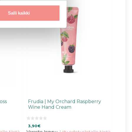
Salli kaikki
Loss
Frudia | My Orchard Raspberry
Wine Hand Cream
0
3,90
€
5
:
talle tästä
,
Varasto loppu.
Liity odotuslistalle tästä
,