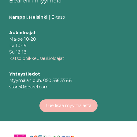
Bearelin myymälä
Kamppi, Helsinki
| E-taso
Aukioloajat
Ma-pe 10-20
La 10-19
Su 12-18
Katso poikkeusaukioloajat
Yhteystiedot
Myymälän puh. 050 556 3788
store@bearel.com
Lue lisää myymälästä