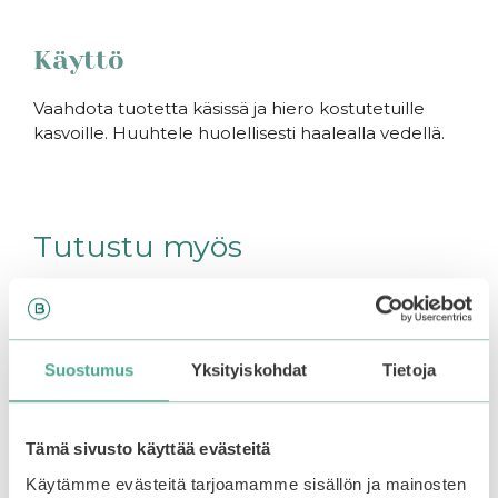
Käyttö
Vaahdota tuotetta käsissä ja hiero kostutetuille
kasvoille. Huuhtele huolellisesti haalealla vedellä.
Tutustu myös
Tällä
–20%
ALE
tuotteella
on
Suostumus
Yksityiskohdat
Tietoja
useampi
muunnelma.
Voit
tehdä
Tämä sivusto käyttää evästeitä
valinnat
Käytämme evästeitä tarjoamamme sisällön ja mainosten
tuotteen