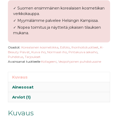
✓ Suomen ensimmäinen korealaisen kosmetiikan
verkkokauppa.
✓ Myymälämme palvelee Helsingin Kampissa.
✓ Nopea toimitus ja näytteitä jokaisen tilauksen
mukana.
Osastot:
Korealainen kosmetiikka
,
Esfolio
,
Ihonhoitotuotteet
,
K-
Beauty Päivät
,
Kuiva iho
,
Normaali iho
,
Pintakuiva sekaiho
,
Puhdistus
,
Tarjoukset
Avainsanat tuotteelle
Kollageeni
,
Vesipohjainen puhdistusaine
Kuvaus
Ainesosat
Arviot (1)
Kuvaus