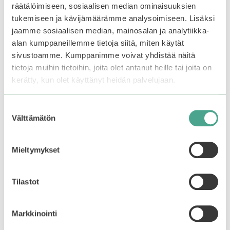
räätälöimiseen, sosiaalisen median ominaisuuksien
sivulla.
tukemiseen ja kävijämäärämme analysoimiseen. Lisäksi
jaamme sosiaalisen median, mainosalan ja analytiikka-
Mizon | Vita Lemon
Holika Holika | Wonder
alan kumppaneillemme tietoja siitä, miten käytät
Sparkling Peeling Gel
Drawing Skinny
Eyebrow
sivustoamme. Kumppanimme voivat yhdistää näitä
tietoja muihin tietoihin, joita olet antanut heille tai joita on
4.96
21,90
€
5:stä
kerätty, kun olet käyttänyt heidän palvelujaan.
4.38
Hintaluokka:
Varasto loppu.
Liity
7,12
€
–
8,90
€
5:stä
7,12€
odotuslistalle tästä
, niin
-
saat ilmoituksen, kun
Suostumuksen
8,90€
tuote on jälleen
Välttämätön
valinta
Valitse vaihtoehdoista
saatavilla.
Mieltymykset
Tilastot
Markkinointi