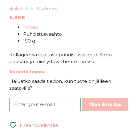
(
1
tuotearvio)
2.00
9,90
€
5:st
ä
Esfolio
Puhdistusvaahto
150 g
Kollageenia sisältävä puhdistusvaahto. Söpö
pakkaus ja miellyttävä, hento tuoksu.
Varasto loppu
Haluatko saada tiedon, kun tuote on jälleen
saatavilla?
Tilaa ilmoitus
Lisää toivelistalle