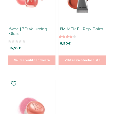
valinnat
valinnat
tuotteen
tuotteen
sivulla.
sivulla.
fwee | 3D Voluming
I’M MEME | Pep! Balm
Gloss
4.00
6,90
€
5:stä
0
16,99
€
5
:
s
t
Valitse vaihtoehdoista
Valitse vaihtoehdoista
ä
Tällä
tuotteella
on
useampi
muunnelma.
Voit