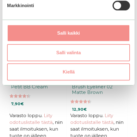
Markkinointi
Salli kaikki
Salli valinta
Kiellä
Holika Holika | Clearing
BBIA | Never Die
Petit BB Cream
Brush Eyeliner 02
Matte Brown
4.40
7,90
€
5:stä
4.50
12,90
€
5:stä
Varasto loppu.
Liity
Varasto loppu.
Liity
odotuslistalle tästä
, niin
odotuslistalle tästä
, niin
saat ilmoituksen, kun
saat ilmoituksen, kun
tuote on jälleen
tuote on jälleen