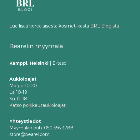
Lue lisää korealaisesta kosmetiikasta
BRL Blogista
Bearelin myymälä
Kamppi, Helsinki
| E-taso
Aukioloajat
Ma-pe 10-20
La 10-19
Su 12-18
Katso poikkeusaukioloajat
Yhteystiedot
Myymälän puh. 050 556 3788
store@bearel.com