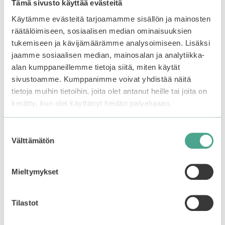
Tämä sivusto käyttää evästeitä
useampi
muunnelma.
Käytämme evästeitä tarjoamamme sisällön ja mainosten
Voit
räätälöimiseen, sosiaalisen median ominaisuuksien
tehdä
tukemiseen ja kävijämäärämme analysoimiseen. Lisäksi
valinnat
jaamme sosiaalisen median, mainosalan ja analytiikka-
tuotteen
alan kumppaneillemme tietoja siitä, miten käytät
sivulla.
sivustoamme. Kumppanimme voivat yhdistää näitä
tietoja muihin tietoihin, joita olet antanut heille tai joita on
Holika Holika |
BBIA | Never Die
kerätty, kun olet käyttänyt heidän palvelujaan.
Moisturizing Petit BB
Mascara
Cream
Suostumuksen
4.45
16,90
€
5:stä
Välttämätön
valinta
4.13
7,90
€
Varasto loppu.
Liity
5:stä
odotuslistalle tästä
, niin
saat ilmoituksen, kun
Mieltymykset
tuote on jälleen
Lisää ostoskoriin
saatavilla.
Tilastot