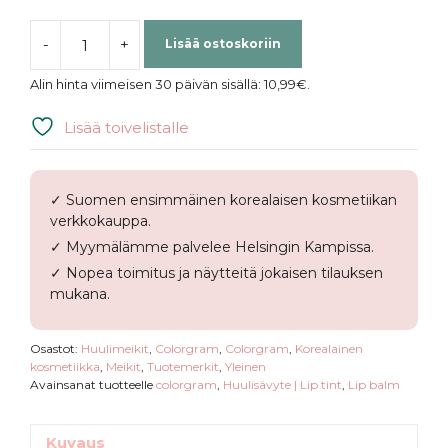
-
+
Lisää ostoskoriin
COLORGRAM
|
Alin hinta viimeisen 30 päivän sisällä:
10,99
€
.
Tintin
Dory
Lisää toivelistalle
Blur
Jam
määrä
✓ Suomen ensimmäinen korealaisen kosmetiikan
verkkokauppa.
✓ Myymälämme palvelee Helsingin Kampissa.
✓ Nopea toimitus ja näytteitä jokaisen tilauksen
mukana.
Osastot:
Huulimeikit
,
Colorgram
,
Colorgram
,
Korealainen
kosmetiikka
,
Meikit
,
Tuotemerkit
,
Yleinen
Avainsanat tuotteelle
colorgram
,
Huulisävyte | Lip tint
,
Lip balm
Kuvaus