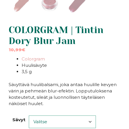
COLORGRAM | Tintin
Dory Blur Jam
10,99
€
Colorgram
Huulisävyte
3,5 g
Sävyttävä huulibalsami, joka antaa huulille kevyen
värin ja pehmeän blur-efektin. Lopputuloksena
kosteutetut, sileät ja luonnollisen täyteläisen
näköiset huulet.
Sävyt