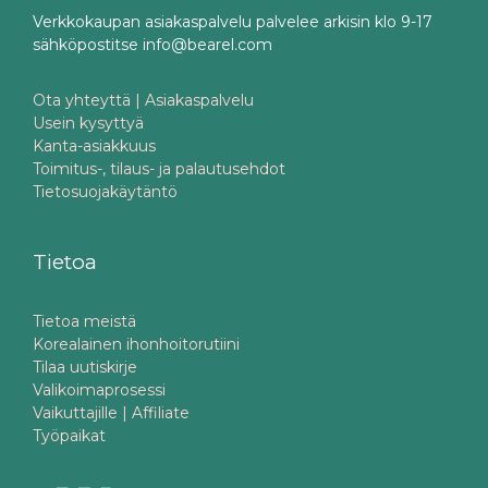
Verkkokaupan asiakaspalvelu palvelee arkisin klo 9-17
sähköpostitse info@bearel.com
Ota yhteyttä | Asiakaspalvelu
Usein kysyttyä
Kanta-asiakkuus
Toimitus-, tilaus- ja palautusehdot
Tietosuojakäytäntö
Tietoa
Tietoa meistä
Korealainen ihonhoitorutiini
Tilaa uutiskirje
Valikoimaprosessi
Vaikuttajille | Affiliate
Työpaikat