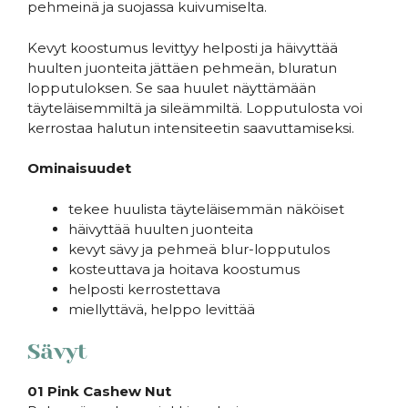
pehmeinä ja suojassa kuivumiselta.
Kevyt koostumus levittyy helposti ja häivyttää
huulten juonteita jättäen pehmeän, bluratun
lopputuloksen. Se saa huulet näyttämään
täyteläisemmiltä ja sileämmiltä. Lopputulosta voi
kerrostaa halutun intensiteetin saavuttamiseksi.
Ominaisuudet
tekee huulista täyteläisemmän näköiset
häivyttää huulten juonteita
kevyt sävy ja pehmeä blur-lopputulos
kosteuttava ja hoitava koostumus
helposti kerrostettava
miellyttävä, helppo levittää
Sävyt
01 Pink Cashew Nut