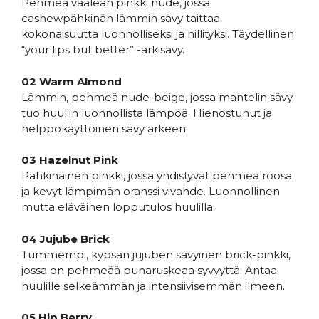
Pehmeä vaalean pinkki nude, jossa
cashewpähkinän lämmin sävy taittaa
kokonaisuutta luonnolliseksi ja hillityksi. Täydellinen
“your lips but better” -arkisävy.
02 Warm Almond
Lämmin, pehmeä nude-beige, jossa mantelin sävy
tuo huuliin luonnollista lämpöä. Hienostunut ja
helppokäyttöinen sävy arkeen.
03 Hazelnut Pink
Pähkinäinen pinkki, jossa yhdistyvät pehmeä roosa
ja kevyt lämpimän oranssi vivahde. Luonnollinen
mutta eläväinen lopputulos huulilla.
04 Jujube Brick
Tummempi, kypsän jujuben sävyinen brick-pinkki,
jossa on pehmeää punaruskeaa syvyyttä. Antaa
huulille selkeämmän ja intensiivisemmän ilmeen.
05 Hip Berry