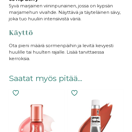
Syvä marjainen viininpunainen, jossa on kypsän
marjamehun vivahde. Näyttävä ja täyteläinen sävy,
joka tuo huuliin intensiivistä väriä.
Käyttö
Ota pieni määrä sormenpäihin ja levitä kevyesti
huulille tai huulten rajalle. Lisää tarvittaessa
kerroksia.
Saatat myös pitää...
Tällä
Tällä
tuotteella
tuotteella
on
on
useampi
useampi
muunnelma.
muunnelma.
Voit
Voit
tehdä
tehdä