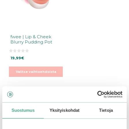
tehdä
valinnat
tuotteen
sivulla.
fwee | Lip & Cheek
Blurry Pudding Pot
0
19,99
€
5
:
s
t
Valitse vaihtoehdoista
ä
Tutustu myös
Suostumus
Yksityiskohdat
Tietoja
Tällä
tuotteella
on