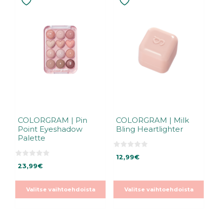
tuotteella
tuotteella
on
on
useampi
useampi
muunnelma.
muunnelma.
Voit
Voit
tehdä
tehdä
valinnat
valinnat
tuotteen
tuotteen
sivulla.
sivulla.
COLORGRAM | Pin
COLORGRAM | Milk
Point Eyeshadow
Bling Heartlighter
Palette
0
12,99
€
5
0
:
23,99
€
5
s
:
t
s
ä
t
Valitse vaihtoehdoista
Valitse vaihtoehdoista
ä