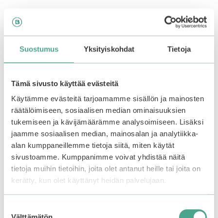
Tällä
Tällä
tuotteella
tuotteella
on
on
Suostumus
Yksityiskohdat
Tietoja
useampi
useampi
muunnelma.
muunnelma.
Voit
Voit
Tämä sivusto käyttää evästeitä
tehdä
tehdä
valinnat
valinnat
Käytämme evästeitä tarjoamamme sisällön ja mainosten
tuotteen
tuotteen
räätälöimiseen, sosiaalisen median ominaisuuksien
sivulla.
sivulla.
tukemiseen ja kävijämäärämme analysoimiseen. Lisäksi
jaamme sosiaalisen median, mainosalan ja analytiikka-
COLORGRAM | Fruity
COLORGRAM | Fruity
alan kumppaneillemme tietoja siitä, miten käytät
Glass Tint
Water Tint
sivustoamme. Kumppanimme voivat yhdistää näitä
tietoja muihin tietoihin, joita olet antanut heille tai joita on
0
0
11,99
€
11,99
€
5
5
kerätty, kun olet käyttänyt heidän palvelujaan.
:
:
s
s
t
t
Valitse vaihtoehdoista
Valitse vaihtoehdoista
ä
ä
Suostumuksen
Välttämätön