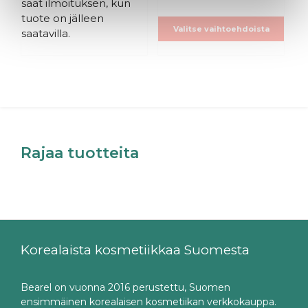
saat ilmoituksen, kun
tuote on jälleen
Valitse vaihtoehdoista
saatavilla.
Rajaa tuotteita
Korealaista kosmetiikkaa Suomesta
Bearel on vuonna 2016 perustettu, Suomen
ensimmäinen korealaisen kosmetiikan verkkokauppa.