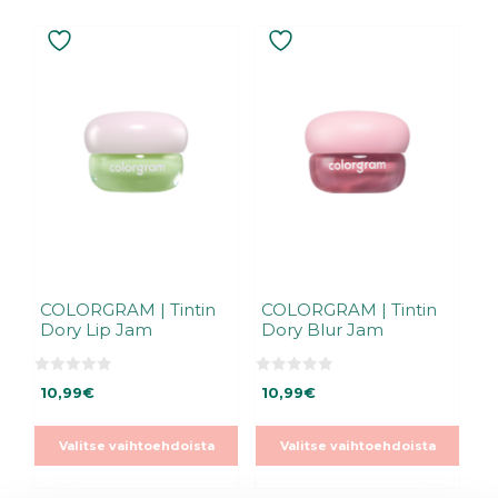
Tällä
Tällä
tuotteella
tuotteella
on
on
useampi
useampi
muunnelma.
muunnelma.
Voit
Voit
tehdä
tehdä
valinnat
valinnat
tuotteen
tuotteen
sivulla.
sivulla.
COLORGRAM | Tintin
COLORGRAM | Tintin
Dory Lip Jam
Dory Blur Jam
0
0
10,99
€
10,99
€
5
5
:
:
s
s
t
t
Valitse vaihtoehdoista
Valitse vaihtoehdoista
ä
ä