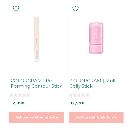
Tällä
Tällä
tuotteella
tuotteella
on
on
useampi
useampi
muunnelma.
muunnelma.
Voit
Voit
tehdä
tehdä
valinnat
valinnat
tuotteen
tuotteen
sivulla.
sivulla.
COLORGRAM | Re-
COLORGRAM | Multi
Forming Contour Stick
Jelly Stick
0
0
12,99
€
12,99
€
5
5
:
:
s
s
t
t
Valitse vaihtoehdoista
Valitse vaihtoehdoista
ä
ä