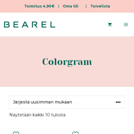
Toimitus 4,90€
|
Oma tili
|
Toivelista
Siirry
sisältöön
Va
Colorgram
Sorted
Näytetään kaikki 10 tulosta
by
latest
Tällä
Tällä