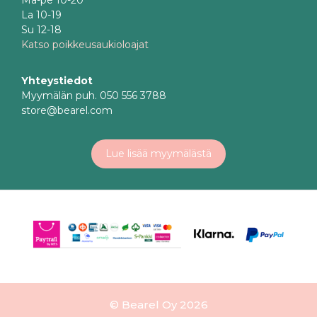
Ma-pe 10-20
La 10-19
Su 12-18
Katso poikkeusaukioloajat
Yhteystiedot
Myymälän puh. 050 556 3788
store@bearel.com
Lue lisää myymälästä
© Bearel Oy 2026