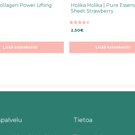
Collagen Power Lifting
Holika Holika | Pure Esse
Sheet Strawberry
4.50
2,50
€
5:stä
Lisää ostoskoriin
Lisää ostoskoriin
spalvelu
Tietoa