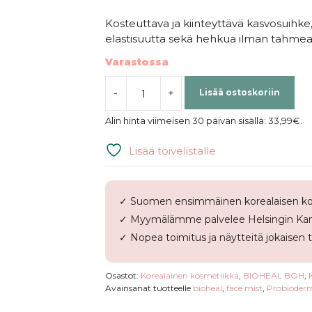
Kosteuttava ja kiinteyttävä kasvosuihke,
elastisuutta sekä hehkua ilman tahmea
Varastossa
-
+
Lisää ostoskoriin
BIOHEAL
BOH
Alin hinta viimeisen 30 päivän sisällä:
33,99
€
.
|
Probioderm
Lisää toivelistalle
3D
Lifting
Cream
✓ Suomen ensimmäinen korealaisen ko
Mist
✓ Myymälämme palvelee Helsingin Kam
määrä
✓ Nopea toimitus ja näytteitä jokaisen 
Osastot:
Korealainen kosmetiikka
,
BIOHEAL BOH
,
Avainsanat tuotteelle
bioheal
,
face mist
,
Probioder