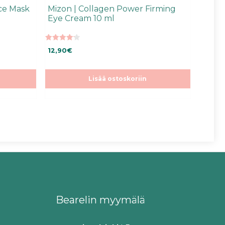
nce Mask
Mizon | Collagen Power Firming
Eye Cream 10 ml
4.25
12,90
€
5:stä
Lisää ostoskoriin
Bearelin myymälä