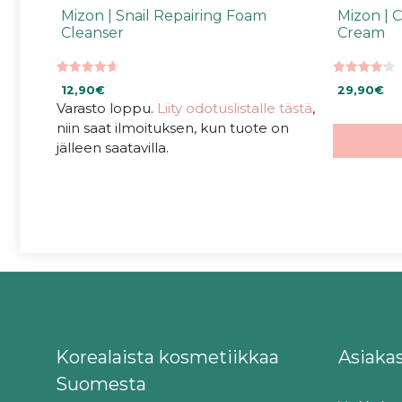
Mizon | Snail Repairing Foam
Mizon | 
Cleanser
Cream
4.67
4.25
12,90
€
29,90
€
5:stä
5:stä
Varasto loppu.
Liity odotuslistalle tästä
,
niin saat ilmoituksen, kun tuote on
jälleen saatavilla.
Korealaista kosmetiikkaa
Asiaka
Suomesta