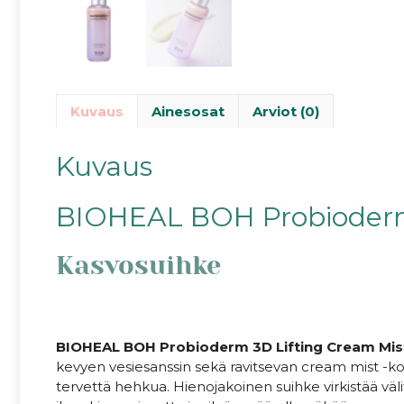
Kuvaus
Ainesosat
Arviot (0)
Kuvaus
BIOHEAL BOH Probioderm
Kasvosuihke
BIOHEAL BOH Probioderm 3D Lifting Cream Mis
kevyen vesiesanssin sekä ravitsevan cream mist -k
tervettä hehkua. Hienojakoinen suihke virkistää vä