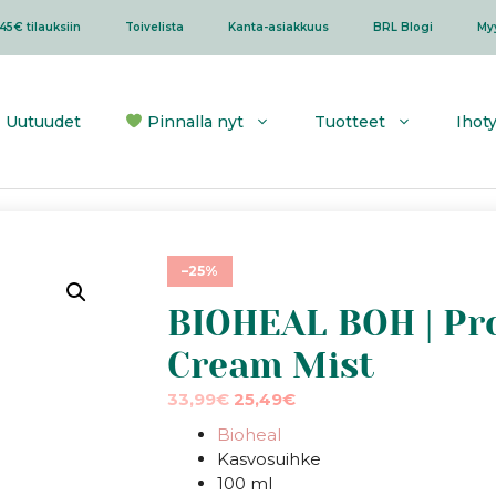
45€ tilauksiin
Toivelista
Kanta-asiakkuus
BRL Blogi
My
Uutuudet
Pinnalla nyt
Tuotteet
Ihot
–25%
BIOHEAL BOH | Pr
Cream Mist
Alkuperäinen
Nykyinen
33,99
€
25,49
€
hinta
hinta
Bioheal
oli:
on:
Kasvosuihke
33,99€.
33,99€.
100 ml