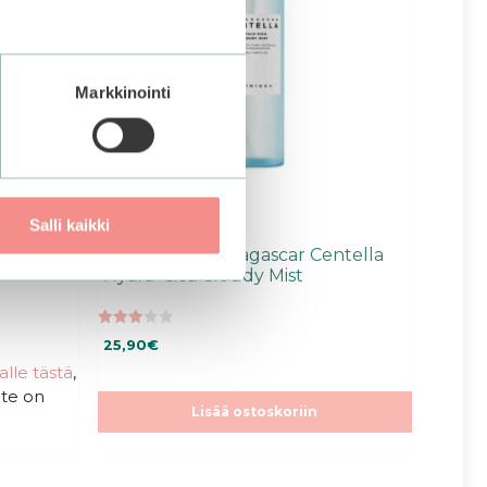
Markkinointi
Salli kaikki
 Super
SKIN1004 | Madagascar Centella
Hyalu-Cica Cloudy Mist
3.00
25,90
€
5:stä
talle tästä
,
ote on
Lisää ostoskoriin