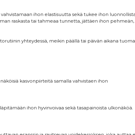
vahvistamaan ihon elastisuutta sekä tukee ihon luonnollist
lman raskasta tai tahmeaa tunnetta, jättäen ihon pehmeän,
itorutiinin yhteydessä, meikin päällä tai päivän aikana tuom
äköisiä kasvonpiirteitä samalla vahvistaen ihon
ylläpitämään ihon hyvinvoivaa sekä tasapainoista ulkonäköä.
ttavan esanssin ja ravitsevan voidekerroksen, joka auttaa 