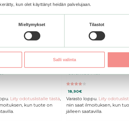
n kerätty, kun olet käyttänyt heidän palvelujaan.
Mieltymykset
Tilastot
Salli valinta
Skin Watermelon Dew
Holika Holika | Good Cera
st
Ceramide Mist
4.00
18,90
€
5:stä
oppu.
Liity odotuslistalle tästä
,
Varasto loppu.
Liity odotuslis
ilmoituksen, kun tuote on
niin saat ilmoituksen, kun tu
tavilla.
jälleen saatavilla.