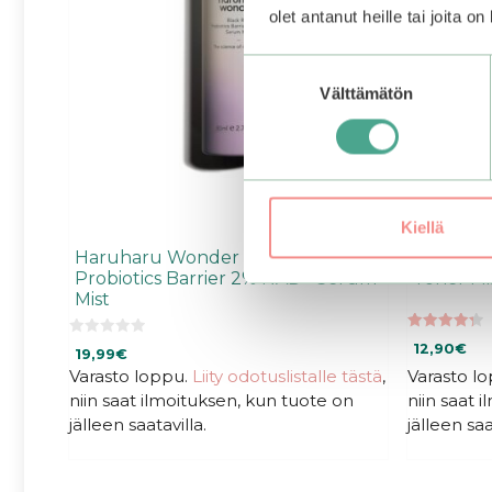
olet antanut heille tai joita o
Suostumuksen
Välttämätön
valinta
Kiellä
Haruharu Wonder | Black Rice
Smuuti 
Probiotics Barrier 2% NAD+ Serum
Toner Mi
Mist
4.33
0
12,90
€
19,99
€
5:stä
5
:
Varasto loppu.
Liity odotuslistalle tästä
,
Varasto l
s
niin saat ilmoituksen, kun tuote on
niin saat 
t
ä
jälleen saatavilla.
jälleen saa