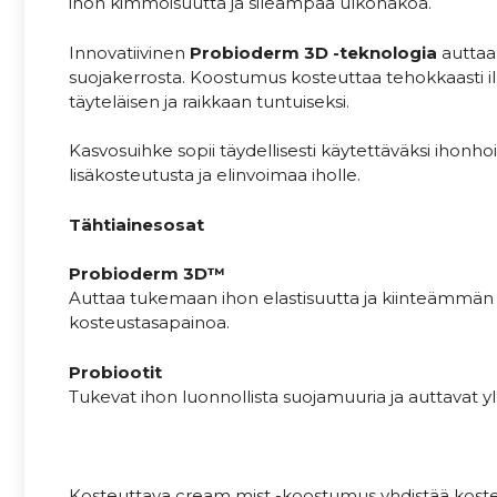
ihon kimmoisuutta ja sileämpää ulkonäköä.
Innovatiivinen
Probioderm 3D -teknologia
auttaa 
suojakerrosta. Koostumus kosteuttaa tehokkaasti i
täyteläisen ja raikkaan tuntuiseksi.
Kasvosuihke sopii täydellisesti käytettäväksi ihonho
lisäkosteutusta ja elinvoimaa iholle.
Tähtiainesosat
Probioderm 3D™
Auttaa tukemaan ihon elastisuutta ja kiinteämmän n
kosteustasapainoa.
Probiootit
Tukevat ihon luonnollista suojamuuria ja auttavat 
Kosteuttava cream mist -koostumus yhdistää kosteu