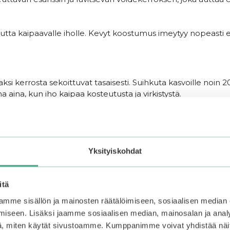
isuutta kaipaavalle iholle. Kevyt koostumus imeytyy nopeasti 
i kerrosta sekoittuvat tasaisesti. Suihkuta kasvoille noin 2
 aina, kun iho kaipaa kosteutusta ja virkistystä.
Yksityiskohdat
itä
mme sisällön ja mainosten räätälöimiseen, sosiaalisen median
iseen. Lisäksi jaamme sosiaalisen median, mainosalan ja analy
, miten käytät sivustoamme. Kumppanimme voivat yhdistää näitä t