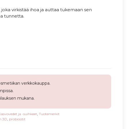
 joka virkistää ihoa ja auttaa tukemaan sen
a tunnetta.
smetiikan verkkokauppa.
pissa.
tilauksen mukana.
Kasvovedet ja -suihkeet
,
Tuotemerkit
m 3D
,
probiootit