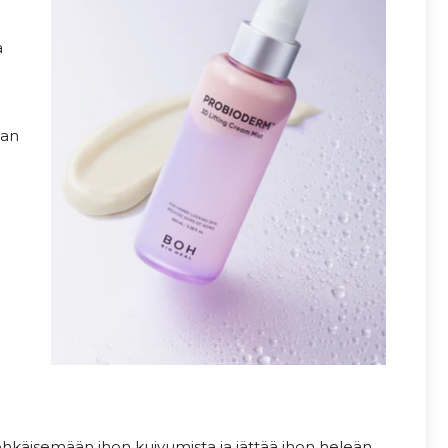
a
aan
ehkäisemään ihon kuivumista ja jättää ihon heleän