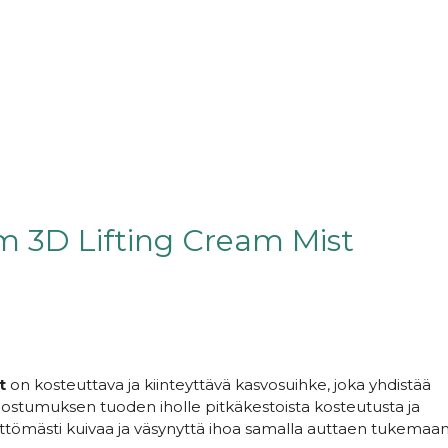
 3D Lifting Cream Mist
t
on kosteuttava ja kiinteyttävä kasvosuihke, joka yhdistää
oostumuksen tuoden iholle pitkäkestoista kosteutusta ja
littömästi kuivaa ja väsynyttä ihoa samalla auttaen tukemaa