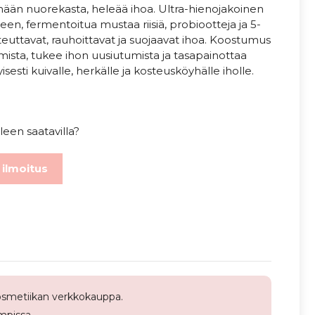
ämään nuorekasta, heleää ihoa. Ultra-hienojakoinen
n, fermentoitua mustaa riisiä, probiootteja ja 5-
euttavat, rauhoittavat ja suojaavat ihoa. Koostumus
sta, tukee ihon uusiutumista ja tasapainottaa
tyisesti kuivalle, herkälle ja kosteusköyhälle iholle.
.
leen saatavilla?
 ilmoitus
smetiikan verkkokauppa.