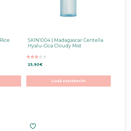
Rice
SKIN1004 | Madagascar Centella
Hyalu-Cica Cloudy Mist
3.00
25,90
€
5:stä
Lisää ostoskoriin