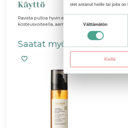
Käyttö
olet antanut heille tai joita o
Suostumuksen
Ravista pulloa hyvin ennen käyttöä. Käytä puhtaalle i
kosteusvoiteella, aamuisin myös aurinkosuojatuotte
Välttämätön
valinta
Saatat myös pitää...
Kiellä