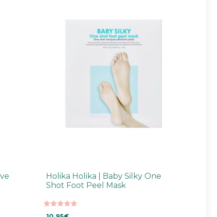
ive
Holika Holika | Baby Silky One
Shot Foot Peel Mask
5.00
10,95
€