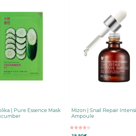
olika | Pure Essence Mask
Mizon | Snail Repair Intens
ucumber
Ampoule
4.35
29,90
€