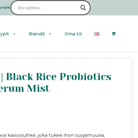
ymälä
Haku
yypit
Brändit
Oma tili
 Black Rice Probiotics
Serum Mist
ava kasvosuihke, joka tukee ihon suojamuuria,