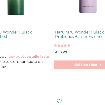
 Wonder | Black
Haruharu Wonder | Black 
Mist
Probiotics Barrier Essence
5.00
24,90
€
5:stä
oppu.
Liity odotuslistalle tästä
,
ilmoituksen, kun tuote on
Lisää ostoskoriin
tavilla.