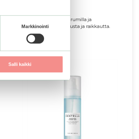
asvoille ja kaulalle. Jatka seerumilla ja
kaan, kun haluat lisäkosteutusta ja raikkautta.
Markkinointi
Salli kaikki