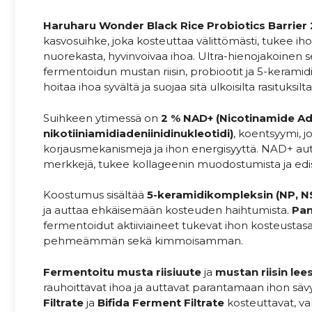
Haruharu Wonder Black Rice Probiotics Barrier
kasvosuihke, joka kosteuttaa välittömästi, tukee ih
nuorekasta, hyvinvoivaa ihoa. Ultra-hienojakoinen
fermentoidun mustan riisin, probiootit ja 5-kerami
hoitaa ihoa syvältä ja suojaa sitä ulkoisilta rasituksilta
Suihkeen ytimessä on
2 % NAD+ (Nicotinamide Ad
nikotiiniamidiadeniinidinukleotidi)
, koentsyymi, 
korjausmekanismeja ja ihon energisyyttä. NAD+ au
merkkejä, tukee kollageenin muodostumista ja edis
Koostumus sisältää
5-keramidikompleksin (NP, NS
ja auttaa ehkäisemään kosteuden haihtumista.
Pan
fermentoidut aktiiviaineet tukevat ihon kosteustasa
pehmeämmän sekä kimmoisamman.
Fermentoitu musta riisiuute
ja
mustan riisin lee
rauhoittavat ihoa ja auttavat parantamaan ihon säv
Filtrate
ja
Bifida Ferment Filtrate
kosteuttavat, vah