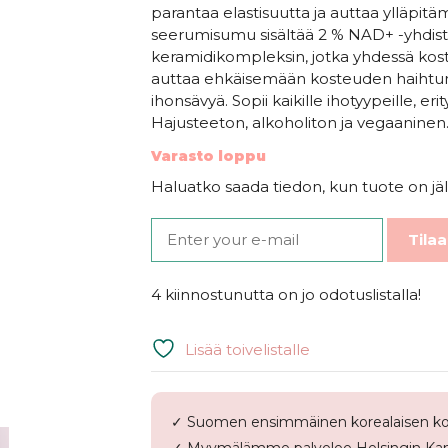
parantaa elastisuutta ja auttaa ylläpit
seerumisumu sisältää 2 % NAD+ -yhdistee
keramidikompleksin, jotka yhdessä kost
auttaa ehkäisemään kosteuden haihtumi
ihonsävyä. Sopii kaikille ihotyypeille, eri
Hajusteeton, alkoholiton ja vegaaninen
Varasto loppu
Haluatko saada tiedon, kun tuote on jäl
Tilaa
4 kiinnostunutta on jo odotuslistalla!
Lisää toivelistalle
✓ Suomen ensimmäinen korealaisen ko