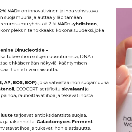
 2% NAD+
on innovatiivinen ja ihoa vahvistava
on suojamuuria ja auttaa ylläpitämään
 seerumisumu yhdistää 2 %
NAD+ -yhdisteen
,
dikompleksin tehokkaaksi kokonaisuudeksi, joka
.
enine Dinucleotide –
joka tukee ihon solujen uusiutumista, DNA:n
ttaa ehkäisemään näkyviä ikääntymisen
tää ihon elinvoimaisuutta.
, AP, EOS, EOP)
, joka vahvistaa ihon suojamuuria
tenoli
, ECOCERT-sertifioitu
skvalaani
ja
painoa, rauhoittavat ihoa ja tekevät ihosta
siuute
tarjoavat antioksidanttista suojaa,
yä ja rakennetta.
Galactomyces Ferment
vistavat ihoa ja tukevat ihon elastisuutta.