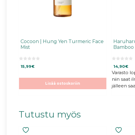
Cocoon | Hung Yen Turmeric Face
Haruharu
Mist
Bamboo 
0
0
15,99
€
14,90
€
5
5
:
:
Varasto l
s
s
niin saat 
t
t
ä
ä
Lisää ostoskoriin
jälleen saa
Tutustu myös