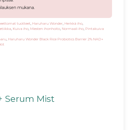
pissa.
tilauksen mukana.
teettomat tuotteet
,
Haruharu Wonder
,
Herkkä iho
,
etiikka
,
Kuiva iho
,
Miesten ihonhoito
,
Normaali iho
,
Pintakuiva
haru
,
Haruharu Wonder Black Rice Probiotics Barrier 2% NAD+
tit
+ Serum Mist