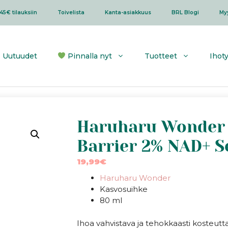
45€ tilauksiin
Toivelista
Kanta-asiakkuus
BRL Blogi
My
Uutuudet
Pinnalla nyt
Tuotteet
Ihot
Haruharu Wonder |
Barrier 2% NAD+ 
19,99
€
Haruharu Wonder
Kasvosuihke
80 ml
Ihoa vahvistava ja tehokkaasti kosteutt