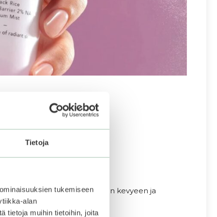
Tietoja
lle iholle.
 ominaisuuksien tukemiseen
misen ja anti-age-hoidon yhteen kevyeen ja
tiikka-alan
ietoja muihin tietoihin, joita