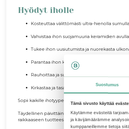
Hyödyt iholle
Kosteuttaa välittömästi ultra-hienolla sumull
Vahvistaa ihon suojamuuria keramidien avulla
Tukee ihon uusiutumista ja nuorekasta ulko
Parantaa ihon kimmoisuutta ja elastisuutta
Rauhoittaa ja suojaa herkkää ihoa
Suostumus
Kirkastaa ja tasapainottaa ihon sävyä
Sopii kaikille ihotyypeille. Erinomainen valinta erityi
Tämä sivusto käyttää eväste
Käytämme evästeitä tarjoama
Täydellinen päivittäinen kasvosuihke, kun haluat 
raikkaaseen tuotteeseen. Hajusteeton, alkoholiton, 
ja kävijämäärämme analysoim
kumppaneillemme tietoja siitä