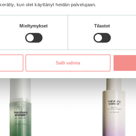
n kerätty, kun olet käyttänyt heidän palvelujaan.
holle kasvoveden tapaan. Sulje silmät ja suihkuta tasaisesti k
ella. Ota mukaan laukkuun ja lisää päivän aikana tarpeen mu
Mieltymykset
Tilastot
Salli valinta