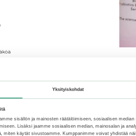
a
näköä
Yksityiskohdat
sesti kuivalle, herkälle, kosteusköyhälle ja elinvoimaa kaipaava
itä
mme sisällön ja mainosten räätälöimiseen, sosiaalisen median
yhdistää tehokkaan kosteutuksen, ihon suojamuurin vahvista
sulfaatiton, mineraaliöljytön ja vegaaninen.
iseen. Lisäksi jaamme sosiaalisen median, mainosalan ja analy
, miten käytät sivustoamme. Kumppanimme voivat yhdistää näitä t