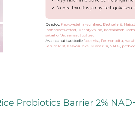
✓ Myymälämme palvelee Helsingin Kam
✓ Nopea toimitus ja näytteitä jokaisen 
Osastot:
Kasvovedet ja -suihkeet
,
Best sellerit
,
Hajus
Ihonhoitotuotteet
,
Ikääntyvä iho
,
Korealainen kosm
sekaiho
,
Vegaaniset tuotteet
Avainsanat tuotteelle
face mist
,
Fermentoitu
,
haru
Serum Mist
,
Kasvosuihke
,
Musta riisi
,
NAD+
,
probioo
ce Probiotics Barrier 2% NAD