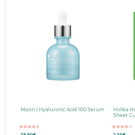
Mizon | Hyaluronic Acid 100 Serum
Holika H
Sheet C
4.60
4.37
29,90
€
2,50
€