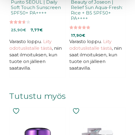
Purito SEOUL | Daily
Beauty of Joseon |
Soft Touch Sunscreen
Relief Sun Aqua-Fresh:
SPF50+ PA++++
Rice + B5 SPF50+
PA++++
3.67
Alkuperäinen
Nykyinen
25,90
€
7,77
€
5:stä
5.00
hinta
hinta
17,90
€
5:stä
Varasto loppu.
Liity
Varasto loppu.
Liity
oli:
on:
25,90€.
25,90€.
odotuslistalle tästä
, niin
odotuslistalle tästä
, niin
saat ilmoituksen, kun
saat ilmoituksen, kun
tuote on jälleen
tuote on jälleen
saatavilla.
saatavilla.
Tutustu myös