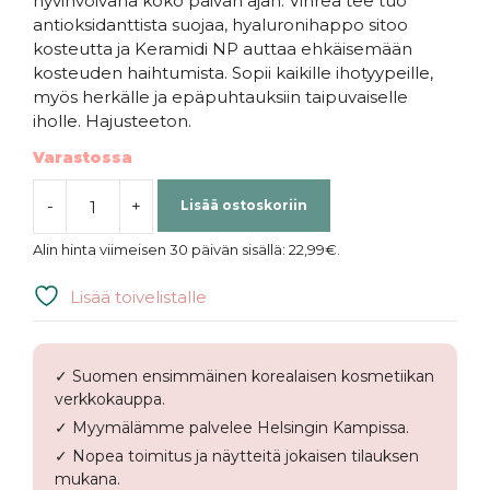
hyvinvoivana koko päivän ajan. Vihreä tee tuo
antioksidanttista suojaa, hyaluronihappo sitoo
kosteutta ja Keramidi NP auttaa ehkäisemään
kosteuden haihtumista. Sopii kaikille ihotyypeille,
myös herkälle ja epäpuhtauksiin taipuvaiselle
iholle. Hajusteeton.
Varastossa
-
+
Lisää ostoskoriin
Beauty
of
Alin hinta viimeisen 30 päivän sisällä:
22,99
€
.
Joseon
|
Lisää toivelistalle
Dayscreen
Moisturizer
SPF
✓ Suomen ensimmäinen korealaisen kosmetiikan
30
verkkokauppa.
Green
✓ Myymälämme palvelee Helsingin Kampissa.
Tea-
✓ Nopea toimitus ja näytteitä jokaisen tilauksen
HA
mukana.
+