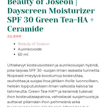
Beauty of Joseon |
Dayscreen Moisturizer
SPF 30 Green Tea-HA +
Ceramide
22,99
€
Beauty of Joseon
Aurinkovoide
60 ml
Ultrakevyt kosteusvoiteen ja aurinkosuojan hybridi,
joka tarjoaa SPF 30 -suojan ilman raskasta tunnetta.
Nopeasti imeytyvä koostumus kosteuttaa,
rauhoittaa ja suojaa ihoa jättäen iholle luonnollisen,
heleän lopputuloksen ilman valkoista kalvoa tai
tahmeutta. Green Tea-HA™ ja keramidi tukevat
ihon kosteustasapainoa, vahvistavat suojamuuria ja
auttavat pitämään ihon pehmeänä sekä