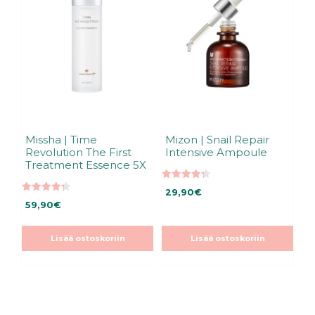
Missha | Time
Mizon | Snail Repair
Revolution The First
Intensive Ampoule
Treatment Essence 5X
4.35
29,90
€
5:stä
4.33
59,90
€
5:stä
Lisää ostoskoriin
Lisää ostoskoriin