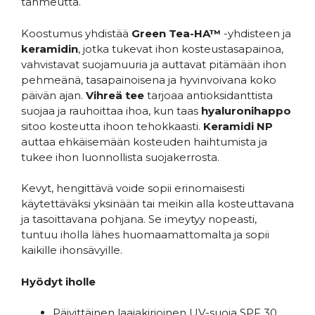
tahmeutta.
Koostumus yhdistää
Green Tea-HA™
-yhdisteen ja
keramidin
, jotka tukevat ihon kosteustasapainoa,
vahvistavat suojamuuria ja auttavat pitämään ihon
pehmeänä, tasapainoisena ja hyvinvoivana koko
päivän ajan.
Vihreä tee
tarjoaa antioksidanttista
suojaa ja rauhoittaa ihoa, kun taas
hyaluronihappo
sitoo kosteutta ihoon tehokkaasti.
Keramidi NP
auttaa ehkäisemään kosteuden haihtumista ja
tukee ihon luonnollista suojakerrosta.
Kevyt, hengittävä voide sopii erinomaisesti
käytettäväksi yksinään tai meikin alla kosteuttavana
ja tasoittavana pohjana. Se imeytyy nopeasti,
tuntuu iholla lähes huomaamattomalta ja sopii
kaikille ihonsävyille.
Hyödyt iholle
Päivittäinen laajakirjoinen UV-suoja SPF 30