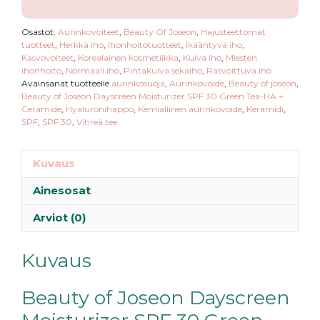
Ceramide
määrä
Osastot:
Aurinkovoiteet
,
Beauty Of Joseon
,
Hajusteettomat
tuotteet
,
Herkkä iho
,
Ihonhoitotuotteet
,
Ikääntyvä iho
,
Kasvovoiteet
,
Korealainen kosmetiikka
,
Kuiva iho
,
Miesten
ihonhoito
,
Normaali iho
,
Pintakuiva sekaiho
,
Rasvoittuva iho
Avainsanat tuotteelle
aurinkosuoja
,
Aurinkovoide
,
Beauty of joseon
,
Beauty of Joseon Dayscreen Moisturizer SPF 30 Green Tea-HA +
Ceramide
,
Hyaluronihappo
,
Kemiallinen aurinkovoide
,
Keramidi
,
SPF
,
SPF 30
,
Vihreä tee
Kuvaus
Ainesosat
Arviot (0)
Kuvaus
Beauty of Joseon Dayscreen