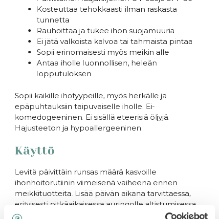
Kosteuttaa tehokkaasti ilman raskasta
tunnetta
Rauhoittaa ja tukee ihon suojamuuria
Ei jätä valkoista kalvoa tai tahmaista pintaa
Sopii erinomaisesti myös meikin alle
Antaa iholle luonnollisen, heleän
lopputuloksen
Sopii kaikille ihotyypeille, myös herkälle ja
epäpuhtauksiin taipuvaiselle iholle. Ei-
komedogeeninen. Ei sisällä eteerisiä öljyjä.
Hajusteeton ja hypoallergeeninen.
Käyttö
Levitä päivittäin runsas määrä kasvoille
ihonhoitorutiinin viimeisenä vaiheena ennen
meikkituotteita. Lisää päivän aikana tarvittaessa,
erityisesti pitkäaikaisessa auringolle altistumisessa.