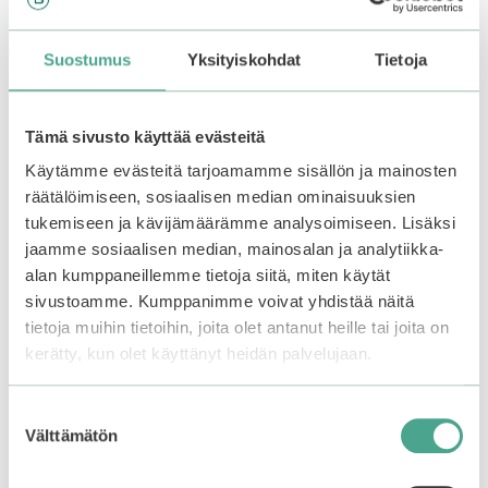
Saatat myös pitää...
Suostumus
Yksityiskohdat
Tietoja
Tällä
tuotteella
Tämä sivusto käyttää evästeitä
on
useampi
Käytämme evästeitä tarjoamamme sisällön ja mainosten
muunnelma.
räätälöimiseen, sosiaalisen median ominaisuuksien
Voit
tukemiseen ja kävijämäärämme analysoimiseen. Lisäksi
tehdä
jaamme sosiaalisen median, mainosalan ja analytiikka-
valinnat
alan kumppaneillemme tietoja siitä, miten käytät
tuotteen
sivustoamme. Kumppanimme voivat yhdistää näitä
sivulla.
tietoja muihin tietoihin, joita olet antanut heille tai joita on
kerätty, kun olet käyttänyt heidän palvelujaan.
HOUSE OF HUR |
SKIN1004 |
Tropical Dew Sun
Madagascar Centella
Cream
Hyalu-Cica Water-Fit
Suostumuksen
Sun Serum SPF50+
Välttämätön
valinta
PA++++
0
18,99
€
5
: