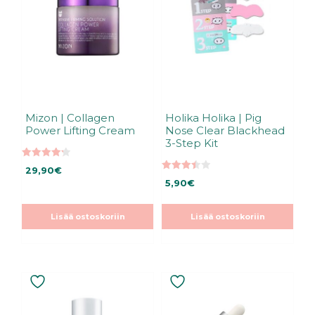
Mizon | Collagen
Holika Holika | Pig
Power Lifting Cream
Nose Clear Blackhead
3-Step Kit
4.25
29,90
€
5:stä
3.45
5,90
€
5:stä
Lisää ostoskoriin
Lisää ostoskoriin