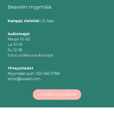
Bearelin myymälä
Kamppi, Helsinki
| E-taso
Aukioloajat
Ma-pe 10-20
La 10-19
Su 12-18
Katso poikkeusaukioloajat
Yhteystiedot
Myymälän puh. 050 556 3788
store@bearel.com
Lue lisää myymälästä