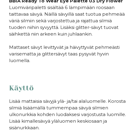
BBIA Ready To Wear Eye Palette 03 Dry Flower
Luomiväripaletti sisältää 6 lämpimään roosaan
taittavaa sävyä. Näillä sävyillä saat tuotua pehmeää
väriä silmiin sekä varjostettua ja rajattua silmiä
tuoden niihin syvyyttä. Lisäksi glitter-sävyt tuovat
säihkettä niin arkeen kuin juhlaankin.
Mattaset sävyt levittyvät ja häivyttyvät pehmeästi
varisematta ja glittersävyt taas pysyvät hyvin
luomella.
Käyttö
Lisää mattaisia sävyjä ylä- ja/tai alaluomelle. Korosta
silmiä lisäämällä tummempaa sävyä silmien
ulkonurkkia kohden luodaksesi varjostusta luomille.
Lisää kimallesävyä yläluomen keskiosaan ja
sisänurkkaan.