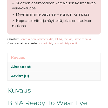
✓ Suomen ensimmäinen korealaisen kosmetiikan
verkkokauppa.
✓ Myymälämme palvelee Helsingin Kampissa.
✓ Nopea toimitus ja näytteitä jokaisen tilauksen
mukana.
Osastot:
Korealainen kosmetiikka
,
BBIA
,
Meikit
,
Silmämeikki
Avainsanat tuotteelle
Luomiväri
,
Luomiväripaletti
Kuvaus
Ainesosat
Arviot (0)
Kuvaus
BBIA Ready To Wear Eye