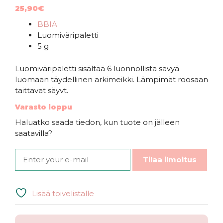
25,90
€
BBIA
Luomiväripaletti
5 g
Luomiväripaletti sisältää 6 luonnollista sävyä
luomaan täydellinen arkimeikki. Lämpimät roosaan
taittavat säyvt.
Varasto loppu
Haluatko saada tiedon, kun tuote on jälleen
saatavilla?
Tilaa ilmoitus
Lisää toivelistalle