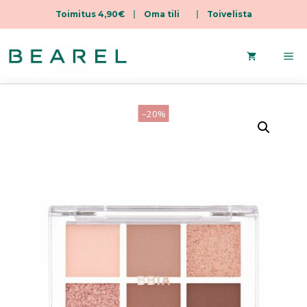
Toimitus 4,90€
|
Oma tili
|
Toivelista
Siirry
sisältöön
Va
–20%