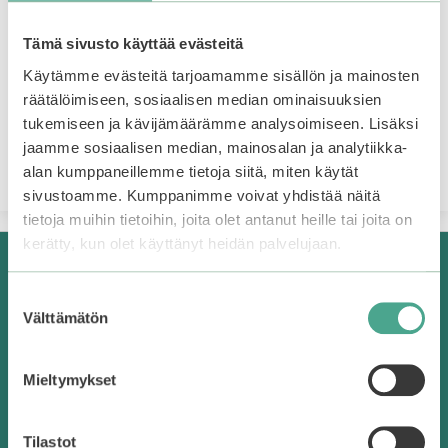
4.86
15,90
€
5:stä
Tämä sivusto käyttää evästeitä
4.13
7,90
€
5:stä
Käytämme evästeitä tarjoamamme sisällön ja mainosten
Lisää ostoskoriin
Valitse vaihtoehdoista
räätälöimiseen, sosiaalisen median ominaisuuksien
tukemiseen ja kävijämäärämme analysoimiseen. Lisäksi
jaamme sosiaalisen median, mainosalan ja analytiikka-
alan kumppaneillemme tietoja siitä, miten käytät
sivustoamme. Kumppanimme voivat yhdistää näitä
tietoja muihin tietoihin, joita olet antanut heille tai joita on
kerätty, kun olet käyttänyt heidän palvelujaan.
Korealaista kosmetiikkaa Suomesta
Suostumuksen
Välttämätön
valinta
Bearel on vuonna 2016 perustettu, Suomen
ensimmäinen korealaisen kosmetiikan verkkokauppa.
Mieltymykset
Facebook
Instagram
TikTok
Tilastot