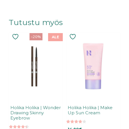
Tutustu myös
Tällä
–20%
ALE
tuotteella
on
useampi
muunnelma.
Voit
tehdä
valinnat
tuotteen
sivulla.
Holika Holika | Wonder
Holika Holika | Make
Drawing Skinny
Up Sun Cream
Eyebrow
3.93