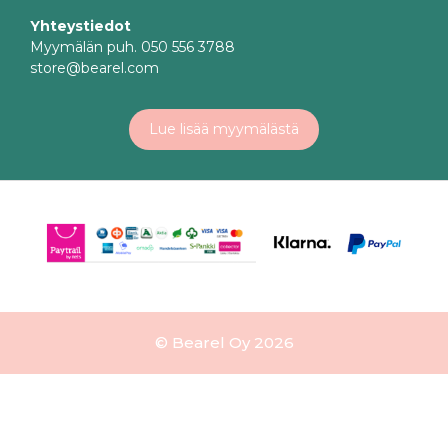
Yhteystiedot
Myymälän puh. 050 556 3788
store@bearel.com
Lue lisää myymälästä
© Bearel Oy 2026