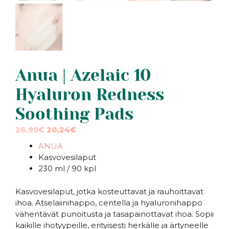
Anua | Azelaic 10
Hyaluron Redness
Soothing Pads
Alkuperäinen
Nykyinen
26,99
€
20,24
€
hinta
hinta
ANUA
oli:
on:
Kasvovesilaput
26,99€.
26,99€.
230 ml / 90 kpl
Kasvovesilaput, jotka kosteuttavat ja rauhoittavat
ihoa. Atselaiinihappo, centella ja hyaluronihappo
vähentävät punoitusta ja tasapainottavat ihoa. Sopii
kaikille ihotyypeille, erityisesti herkälle ja ärtyneelle