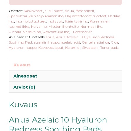
Osastot:
Kasvovedet ja -suihkeet
,
Anua
,
Best sellerit
,
Epäpuhtauksiin taipuvainen iho
,
Hajusteettomat tuotteet
,
Herkkä
iho
,
Ihonhoitotuotteet
,
Ihotyypit
,
Ikääntyvä iho
,
Korealainen
kosmetiikka
,
Kuiva iho
,
Miesten ihonhoito
,
Normaali iho
,
Pintakuiva sekaiho
,
Rasvoittuva iho
,
Tuotemerkit
Avainsanat tuotteelle
anua
,
Anua Azelaic 10 Hyaluron Redness
Soothing Pad
,
atselaiinihappo
,
azelaic acid
,
Centella asiatica
,
Cica
,
Hyaluronihappo
,
Kasvovesilaput
,
Keramidi
,
Skvalaani
,
Toner pads
Kuvaus
Ainesosat
Arviot (0)
Kuvaus
Anua Azelaic 10 Hyaluron
Redness Soothing Pads