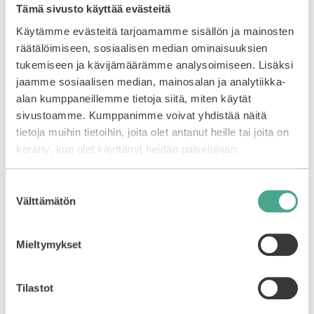
Tämä sivusto käyttää evästeitä
Käytämme evästeitä tarjoamamme sisällön ja mainosten
Torriden | DIVE-IN Low
Anua | PDRN 100
räätälöimiseen, sosiaalisen median ominaisuuksien
Molecular Hyaluronic
Hyaluronic Glow Pads
Acid Multi Pad
tukemiseen ja kävijämäärämme analysoimiseen. Lisäksi
jaamme sosiaalisen median, mainosalan ja analytiikka-
0
Alkuperäinen
Nykyinen
26,99
€
20,24
€
5
0
alan kumppaneillemme tietoja siitä, miten käytät
:
23,90
€
hinta
hinta
5
s
:
sivustoamme. Kumppanimme voivat yhdistää näitä
Varasto loppu.
Liity
oli:
on:
t
s
ä
26,99€.
26,99€.
odotuslistalle tästä
, niin
t
tietoja muihin tietoihin, joita olet antanut heille tai joita on
ä
saat ilmoituksen, kun
kerätty, kun olet käyttänyt heidän palvelujaan.
tuote on jälleen
Lisää ostoskoriin
saatavilla.
Suostumuksen
Välttämätön
valinta
–25%
Mieltymykset
Tilastot