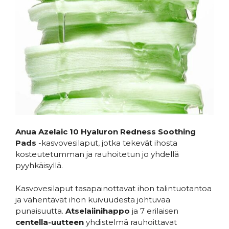
Anua Azelaic 10 Hyaluron Redness Soothing
Pads
-kasvovesilaput, jotka tekevät ihosta
kosteutetumman ja rauhoitetun jo yhdellä
pyyhkäisyllä.
Kasvovesilaput tasapainottavat ihon talintuotantoa
ja vähentävät ihon kuivuudesta johtuvaa
punaisuutta.
Atselaiinihappo
ja 7 erilaisen
centella-uutteen
yhdistelmä rauhoittavat