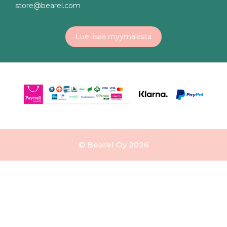
store@bearel.com
Lue lisää myymälästä
© Bearel Oy 2026