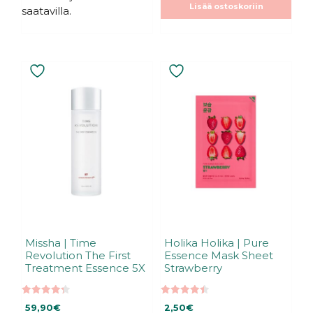
Lisää ostoskoriin
saatavilla.
Missha | Time
Holika Holika | Pure
Revolution The First
Essence Mask Sheet
Treatment Essence 5X
Strawberry
4.33
4.50
59,90
€
2,50
€
5:stä
5:stä