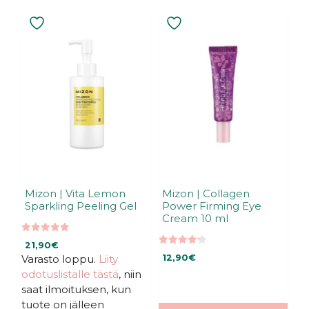
Mizon | Vita Lemon
Mizon | Collagen
Sparkling Peeling Gel
Power Firming Eye
Cream 10 ml
4.96
21,90
€
5:stä
4.25
Varasto loppu.
Liity
12,90
€
5:stä
odotuslistalle tästä
, niin
saat ilmoituksen, kun
tuote on jälleen