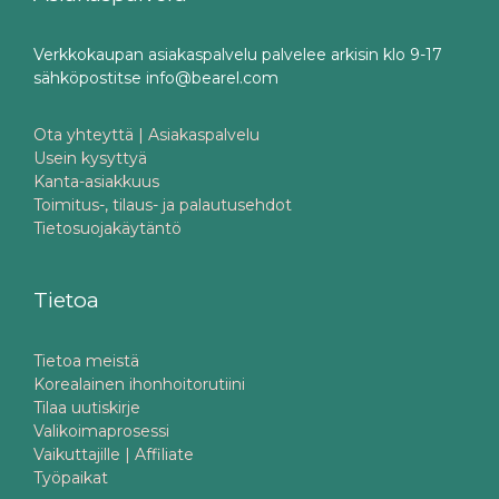
Verkkokaupan asiakaspalvelu palvelee arkisin klo 9-17
sähköpostitse info@bearel.com
Ota yhteyttä | Asiakaspalvelu
Usein kysyttyä
Kanta-asiakkuus
Toimitus-, tilaus- ja palautusehdot
Tietosuojakäytäntö
Tietoa
Tietoa meistä
Korealainen ihonhoitorutiini
Tilaa uutiskirje
Valikoimaprosessi
Vaikuttajille | Affiliate
Työpaikat