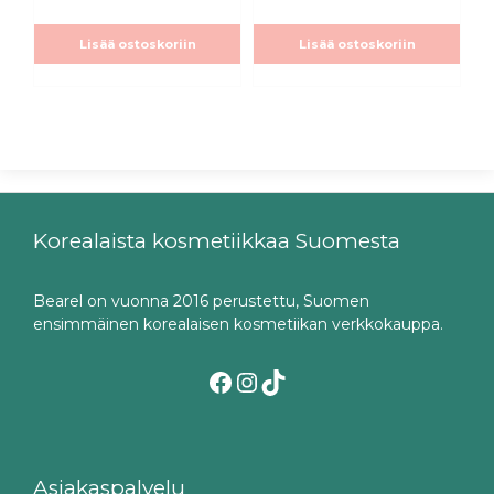
Lisää ostoskoriin
Lisää ostoskoriin
Korealaista kosmetiikkaa Suomesta
Bearel on vuonna 2016 perustettu, Suomen
ensimmäinen korealaisen kosmetiikan verkkokauppa.
Facebook
Instagram
TikTok
Asiakaspalvelu