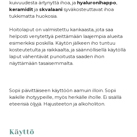
kuivuudesta ärtynyttä ihoa, ja
hyaluronihappo
,
keramidit
ja
skvalaani
syväkosteuttavat ihoa
tukkimatta huokosia.
Hoitolaput on valmistettu kankaasta, jota saa
helposti venytettyä peittämään laajempia alueita
esimerkiksi poskilla. Käytön jälkeen iho tuntuu
kosteutetulta ja raikkaalta, ja säännöllisellä käytöllä
laput vähentävät punoitusta saaden ihon
näyttämään tasaisemmalta.
Sopii päivittäiseen käyttöön aamuin illoin. Sopii
kaikille ihotyypeille, myös herkälle iholle. Ei sisällä
eteerisiä öljyjä. Hajusteeton ja alkoholiton.
Käyttö