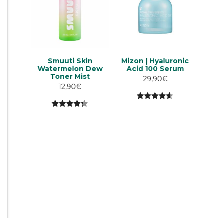
Smuuti Skin
Mizon | Hyaluronic
Watermelon Dew
Acid 100 Serum
Toner Mist
29,90
€
12,90
€
4.60
5:stä
4.33
5:stä