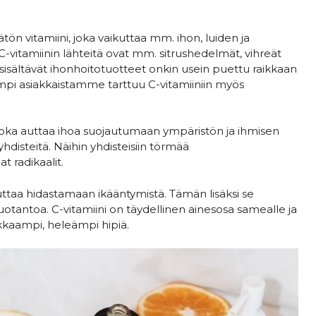
tön vitamiini, joka vaikuttaa mm. ihon, luiden ja
vitamiinin lähteitä ovat mm. sitrushedelmät, vihreät
a sisältävät ihonhoitotuotteet onkin usein puettu raikkaan
ampi asiakkaistamme tarttuu C-vitamiiniin myös
, joka auttaa ihoa suojautumaan ympäristön ja ihmisen
hdisteitä. Näihin yhdisteisiin törmää
t radikaalit.⁠
uttaa hidastamaan ikääntymistä. Tämän lisäksi se
otantoa. C-vitamiini on täydellinen ainesosa samealle ja
rkkaampi, heleämpi hipiä.