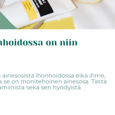
nhoidossa on niin
a ainesosista ihonhoidossa eikä ihme,
e ja se on monitehoinen ainesosa. Tästä
tamiinista sekä sen hyödyistä