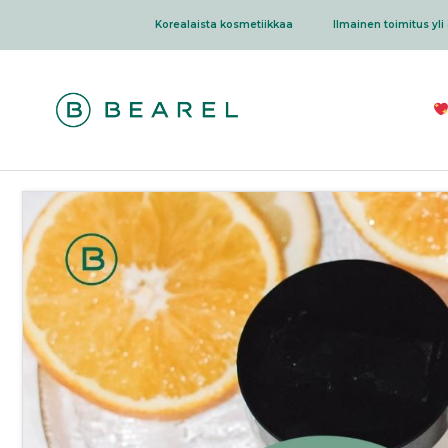
Siirry
Korealaista kosmetiikkaa
Ilmainen toimitus yli 
sisältöön