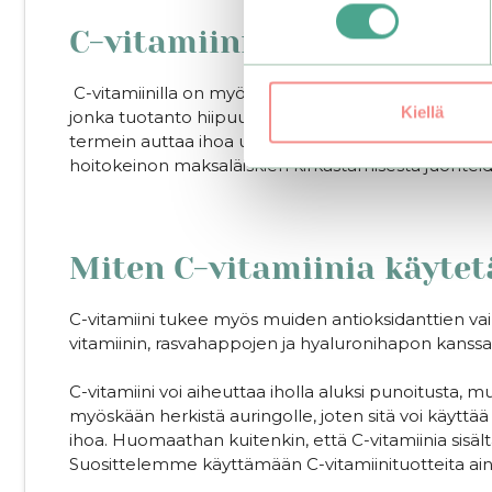
C-vitamiini osallistuu ko
C-vitamiinilla on myös tärkeä osa kollageenin tuo
Kiellä
jonka tuotanto hiipuu iän myötä. C-vitamiini auttaa
termein auttaa ihoa uusiutumaan.⁠ Siksi se tarjoaak
hoitokeinon maksaläiskien kirkastamisesta juontei
.
Miten C-vitamiinia käyte
C-vitamiini tukee myös muiden antioksidanttien vaik
vitamiinin, rasvahappojen ja hyaluronihapon kanssa
C-vitamiini voi aiheuttaa iholla aluksi punoitusta, mu
myöskään herkistä auringolle, joten sitä voi käyttä
ihoa. Huomaathan kuitenkin, että C-vitamiinia sisäl
Suosittelemme käyttämään C-vitamiinituotteita ain