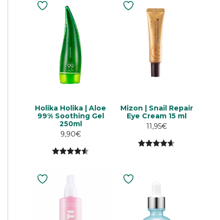
Holika Holika | Aloe
Mizon | Snail Repair
99% Soothing Gel
Eye Cream 15 ml
250ml
11,95
€
9,90
€
4.60
5:stä
4.58
5:stä