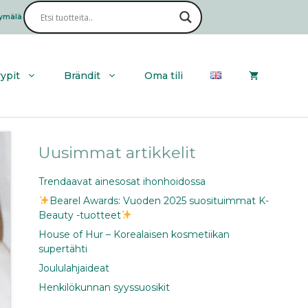
ymälä
Haku
yypit
Brändit
Oma tili
Uusimmat artikkelit
Trendaavat ainesosat ihonhoidossa
Bearel Awards: Vuoden 2025 suosituimmat K-
Beauty -tuotteet
House of Hur – Korealaisen kosmetiikan
supertähti
Joululahjaideat
Henkilökunnan syyssuosikit