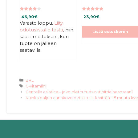
4.00
5.00
46,90
€
23,90
€
5:stä
5:stä
Varasto loppu.
Liity
odotuslistalle tästä
, niin
Lisää ostoskoriin
saat ilmoituksen, kun
tuote on jälleen
saatavilla.
Kategoriat
BRL
Avainsanat
C-vitamiini
Centella asiatica – joko olet tutustunut hittiainesosaan?
Kuinka paljon aurinkovoidetta tulisi levittää + 5 muuta k