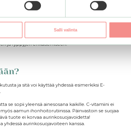
llageenin tuotantoon
tannossa. Kollageeni on tärkeä kudosten rakennusaine,
Salli valinta
 siis stimuloimaan kollageenin tuotantoa eli maallikon
in iholle tehokkaan ja monipuolisen anti-age -
den ja ryppyjen ehkäisemiseen!
tään?
utusta ja sitä voi käyttää yhdessä esimerkiksi E-
.
tta se sopii yleensä ainesosana kaikille. C-vitamiini ei
ä myös aamun ihonhoitorutiinissa. Päinvastoin se suojaa
tävä tuote ei korvaa aurinkosuojavoidetta!
a yhdessä aurinkosuojavoiteen kanssa.