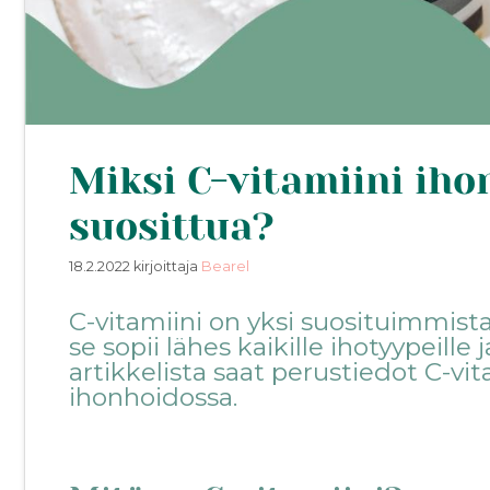
Miksi C-vitamiini iho
suosittua?
18.2.2022
kirjoittaja
Bearel
C-vitamiini on yksi suosituimmist
se sopii lähes kaikille ihotyypeill
artikkelista saat perustiedot C-vi
ihonhoidossa.
.