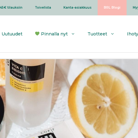
45€ tilauksiin
Toivelista
Kanta-asiakkuus
BRL Blogi
My
Uutuudet
Pinnalla nyt
Tuotteet
Ihot