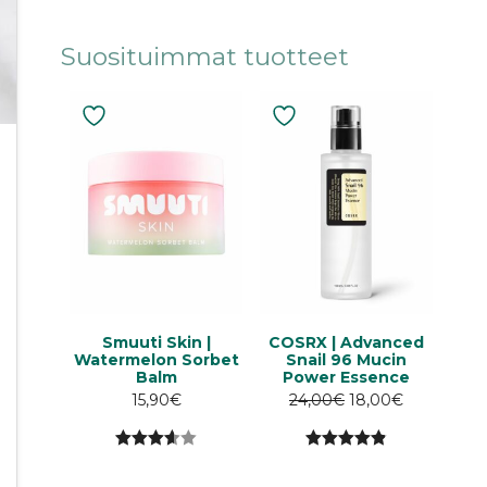
Suosituimmat tuotteet
Smuuti Skin |
COSRX | Advanced
Watermelon Sorbet
Snail 96 Mucin
Balm
Power Essence
Alkuperäinen
Nykyinen
15,90
€
24,00
€
18,00
€
hinta
hinta
oli:
on:
3.64
4.89
5:stä
24,00€.
24,00€.
5:stä