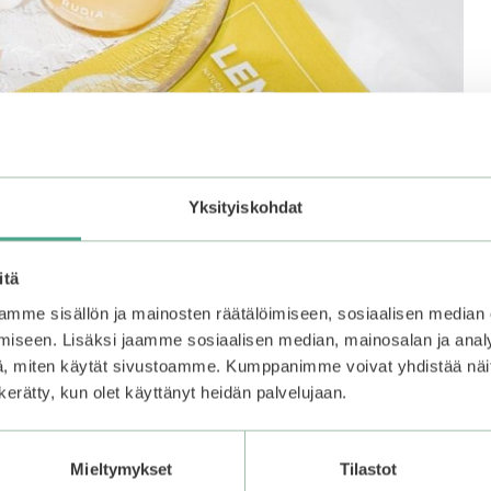
Yksityiskohdat
itä
mme sisällön ja mainosten räätälöimiseen, sosiaalisen median
set!
iseen. Lisäksi jaamme sosiaalisen median, mainosalan ja analy
, miten käytät sivustoamme. Kumppanimme voivat yhdistää näitä t
ittaa ihon sävyä. C-vitamiini auttaa mm.
n kerätty, kun olet käyttänyt heidän palvelujaan.
nähnyt paljon aurinkoa, C-vitamiini auttaa korjaamaan
Mieltymykset
Tilastot