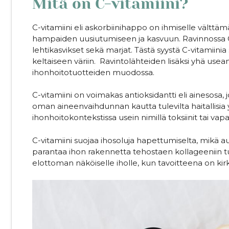
Mitä on C-vitamiini?
C-vitamiini eli askorbiinihappo on ihmiselle välttämä
hampaiden uusiutumiseen ja kasvuun.⁠ Ravinnossa C-
lehtikasvikset sekä marjat. Tästä syystä C-vitamiini
keltaiseen väriin. Ravintolähteiden lisäksi yhä use
ihonhoitotuotteiden muodossa.⁠
C-vitamiini on voimakas antioksidantti eli ainesosa
oman aineenvaihdunnan kautta tulevilta haitallisia y
ihonhoitokontekstissa usein nimillä toksiinit tai vapaa
C-vitamiini suojaa ihosoluja hapettumiselta, mikä a
parantaa ihon rakennetta tehostaen kollageeniin tu
elottoman näköiselle iholle, kun tavoitteena on ki