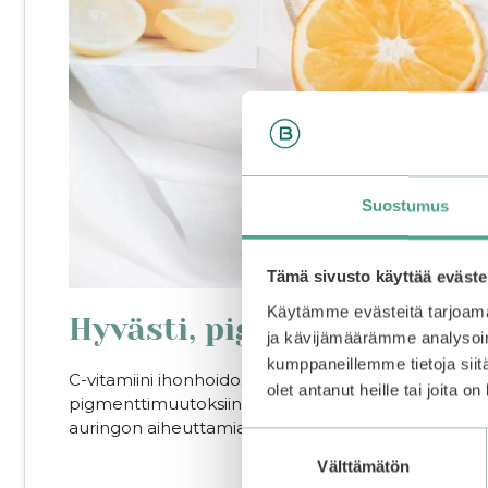
Suostumus
Tämä sivusto käyttää eväste
Käytämme evästeitä tarjoama
Hyvästi, pigmenttimuutok
ja kävijämäärämme analysoim
kumppaneillemme tietoja siitä
C-vitamiini ihonhoidossa heleyttää, kirkastaa ja taso
olet antanut heille tai joita o
pigmenttimuutoksiin ja maksaläiskiin. Jos ihosi on 
auringon aiheuttamia vaurioita.
Suostumuksen
Välttämätön
valinta
.